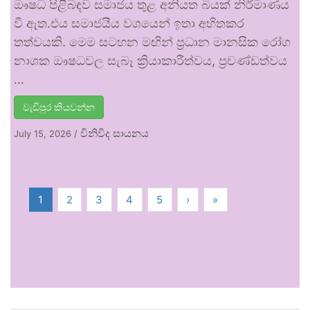
ඖෂධ පිළිබඳව සමාජය තුළ අනියත බියක් නිර්මාණය
වී ඇත.එය සමාජයීය වශයෙන් ඉතා අහිතකර
තත්වයකි. මෙම සටහන මඟින් ප්‍රධාන මානසික රෝග
නාශක ඖෂධවල සැබෑ ක්‍රියාකාරීත්වය, ප්‍රචණ්ඩත්වය
…
වැඩිපුර කියවන්න
විනිවිද සායනය
July 15, 2026
/
1
2
3
4
5
›
»