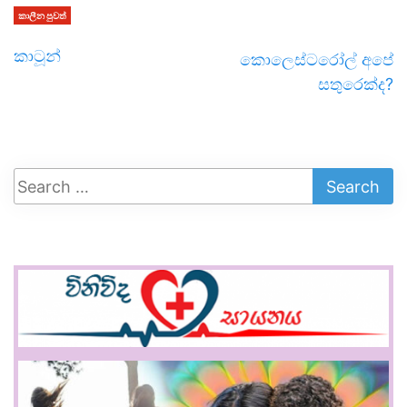
කාලීන පුවත්
කාටූන්
කොලෙස්ටරෝල් අපේ
සතුරෙක්ද?