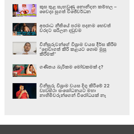
කුස තුළ සැඟවුණු නොනිදන කම්හල –
වෛද්‍ය සුගත් විජේවර්ධන
අපරාධ නීතියේ පරම පදනම හෙවත්
වරදට සරිලන දඬුවම
විනිසුරුවන්ගේ විශ්‍රාම වයස දීර්ඝ කිරීම
“දොවාගත් කිරි කළයට ගොම මුසු
කිරීමක්”
ගණිතය බැරිකම මෝඩකමක් ද?
විනිසුරු විශ්‍රාම වයස දිගු කිරීමේ 22
ව්‍යවස්ථා සංශෝධනයට මහා
නාහිමිවරුන්ගෙන් විරෝධයක් නෑ