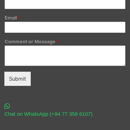
Email
*
Comment or Message
*
Submit
Chat on WhatsApp (+94 77 359 6107)