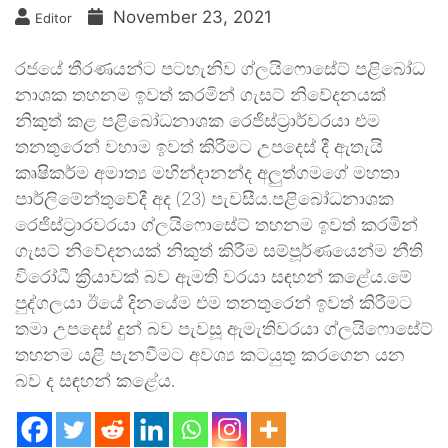
November 23, 2021
Editor
රජයේ තීරණයන්ට පටහැනිව ග්ලයිෆොසේට් පළිබෝධ
නාශක තහනම ඉවත් කරමින් ගැසට් නිවේදනයක්
නිකුත් කළ පළිබෝධනාශක රෙජිස්ට්‍රාර්වරයා එම
තනතුරෙන් වහාම ඉවත් කිරීමට උපදෙස් දී ඇතැයි
කෘෂිකර්ම අමාත්‍ය මහින්දානන්ද අලුත්ගමගේ මහතා
පාර්ලිමේන්තුවේදී අද (23) පැවසීය.පළිබෝධනාශක
රෙජිස්ට්‍රාරවරයා ග්ලයිෆොසේට් තහනම ඉවත් කරමින්
ගැසට් නිවේදනයක් නිකුත් කිරීම සම්පූර්ණයෙන්ම නීති
විරෝධී ක්‍රියාවක් බව ඇමති වරයා සඳහන් කළේය.මේ
පුද්ගලයා ඊයේ දිනයේම එම තනතුරෙන් ඉවත් කිරීමට
තමා උපදෙස් දුන් බව පැවසූ ඇමැතිවරයා ග්ලයිෆොසේට්
තහනම යළි පැනවීමට අවශ්‍ය කටයුතු කරගෙන යන
බව ද සඳහන් කළේය.