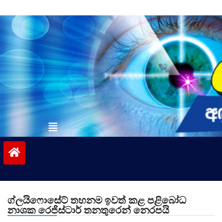
Skip
to
content
vinivida.lk
ග්ලයිෆොසේට් තහනම ඉවත් කළ පළිබෝධ
නාශක රෙජිස්ටාර් තනතුරෙන් නෙරපයි