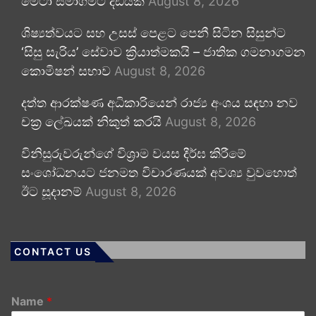
මෙටා සමාගමට දඩයක්
August 8, 2026
ශිෂ්‍යත්වයට සහ උසස් පෙළට පෙනී සිටින සිසුන්ට
‘සිසු සැරිය’ සේවාව ක්‍රියාත්මකයි – ජාතික ගමනාගමන
කොමිෂන් සභාව
August 8, 2026
දත්ත ආරක්ෂණ අධිකාරියෙන් රාජ්‍ය අංශය සඳහා නව
චක්‍ර ලේඛයක් නිකුත් කරයි
August 8, 2026
විනිසුරුවරුන්ගේ විශ්‍රාම වයස දීර්ඝ කිරීමේ
සංශෝධනයට ජනමත විචාරණයක් අවශ්‍ය වුවහොත්
ඊට සූදානම්
August 8, 2026
CONTACT US
Name
*