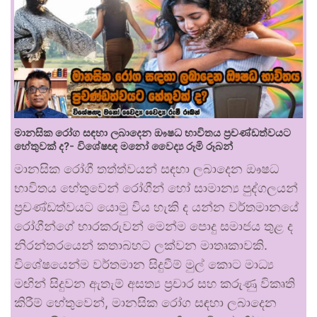
මානසික රෝග සඳහා ලබාදෙන ඖෂධ භාවිතය ප්‍රචණ්ඩත්වයට
හේතුවක් ද?- විශේෂඥ මනෝ වෛද්‍ය රූමි රූබන්
මානසික රෝගී තත්ත්වයන් සඳහා ලබාදෙන ඖෂධ
භාවිතය හේතුවෙන් රෝගීන් හෝ සාමාන්‍ය පුද්ගලයන්
ප්‍රචණ්ඩත්වයට යොමු විය හැකි ද යන්න වර්තමානයේ
රෝගීන්ගේ භාරකරුවන් මෙන්ම පොදු සමාජය තුළ ද
නිරන්තරයෙන් කතාබහට ලක්වන මාතෘකාවකි.
විශේෂයෙන්ම වර්තමාන සිදුවීම් මුල් කොට මාධ්‍ය
මඟින් සිදුවන ඇතැම් අසත්‍ය ප්‍රචාර සහ කරුණු විකෘති
කිරීම් හේතුවෙන්, මානසික රෝග සඳහා ලබාදෙන