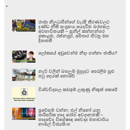
.
රාජ්‍ය නිලධාරීන්ගේ වැරදි තීරණවලට
දණ්ඩ නීති සංග්‍රහය යෙදවීම බරපතල
අවභාවිතයකි – සුනිල් කන්නන්ගර
කොළඹ, රත්නපුර, අම්පාර හිටපු මහ
දිසාපති
ලෝකයේ අඩුවෙන්ම නිදා ගන්නා ජාතිය?
නැව් වලින් බහලුම් මුහුදට පෙරලීම සුළු
පටු දෙයක් නොවේ
විශ්වවිද්‍යාල කඩඉම් ලකුණු නිකුත් කෙරේ
ප්‍රවේසම් වන්න; එල් නිනෝ යනු
පාරිසරික හෘද රෝග අවදානමකි –
හෘදවේද විශේෂඥ වෛද්‍ය මහාචාර්ය
නාමල් විජයසිංහ