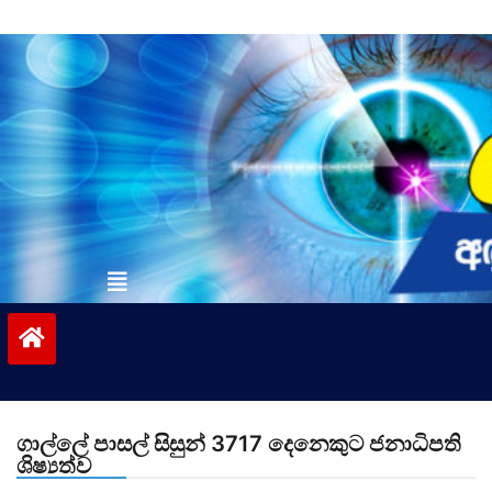
Skip
to
content
vinivida.lk
ගාල්ලේ පාසල් සිසුන් 3717 දෙනෙකුට ජනාධිපති
ශිෂ්‍යත්ව