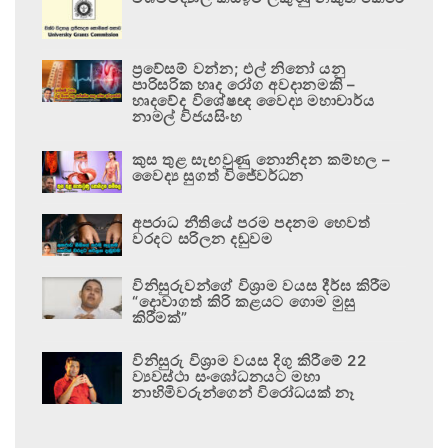
ප්‍රවේසම් වන්න; එල් නිනෝ යනු
පාරිසරික හෘද රෝග අවදානමකි –
හෘදවේද විශේෂඥ වෛද්‍ය මහාචාර්ය
නාමල් විජයසිංහ
කුස තුළ සැඟවුණු නොනිදන කම්හල –
වෛද්‍ය සුගත් විජේවර්ධන
අපරාධ නීතියේ පරම පදනම හෙවත්
වරදට සරිලන දඬුවම
විනිසුරුවන්ගේ විශ්‍රාම වයස දීර්ඝ කිරීම
“දොවාගත් කිරි කළයට ගොම මුසු
කිරීමක්”
විනිසුරු විශ්‍රාම වයස දිගු කිරීමේ 22
ව්‍යවස්ථා සංශෝධනයට මහා
නාහිමිවරුන්ගෙන් විරෝධයක් නෑ