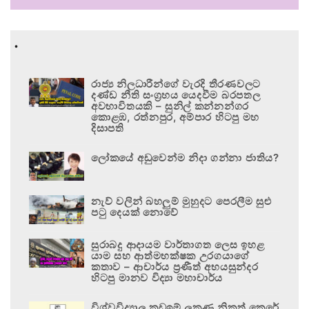
.
රාජ්‍ය නිලධාරීන්ගේ වැරදි තීරණවලට
දණ්ඩ නීති සංග්‍රහය යෙදවීම බරපතල
අවභාවිතයකි – සුනිල් කන්නන්ගර
කොළඹ, රත්නපුර, අම්පාර හිටපු මහ
දිසාපති
ලෝකයේ අඩුවෙන්ම නිදා ගන්නා ජාතිය?
නැව් වලින් බහලුම් මුහුදට පෙරලීම සුළු
පටු දෙයක් නොවේ
සුරාබදු ආදායම වාර්තාගත ලෙස ඉහළ
යාම සහ ආත්මභක්ෂක උරගයාගේ
කතාව – ආචාර්ය ප්‍රණීත් අභයසුන්දර
හිටපු මානව විද්‍යා මහාචාර්ය
විශ්වවිද්‍යාල කඩඉම් ලකුණු නිකුත් කෙරේ