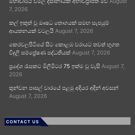
මහාචාර්ය විමල් දිසානායක අභාවප්‍රාප්ත වේ
August
7, 2026
කල් ඉකුත් වූ ඖෂධ තොගයක් සමඟ සැපයුම්
ආයතනයක් වටලයි
August 7, 2026
කෙරවලපිටියේ සිට කොළඹ වරායට තවත් භූගත
විදුලි සම්ප්‍රේෂණ පද්ධතියක්
August 7, 2026
ප්‍රදේශ රැසකට මිලිමීටර 75 ඉක්ම වූ වැසි
August 7,
2026
තුන්වන පාසල් වාරයේ පළමු අදියර අදින් අවසන්
August 7, 2026
CONTACT US