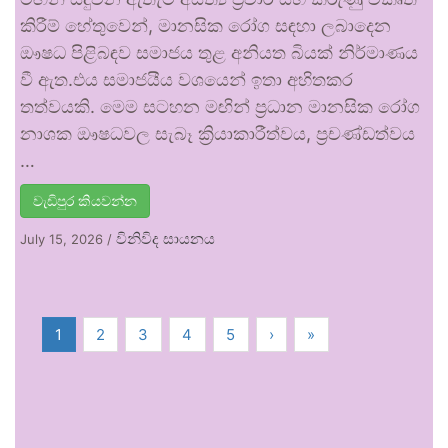
කිරීම් හේතුවෙන්, මානසික රෝග සඳහා ලබාදෙන
ඖෂධ පිළිබඳව සමාජය තුළ අනියත බියක් නිර්මාණය
වී ඇත.එය සමාජයීය වශයෙන් ඉතා අහිතකර
තත්වයකි. මෙම සටහන මඟින් ප්‍රධාන මානසික රෝග
නාශක ඖෂධවල සැබෑ ක්‍රියාකාරීත්වය, ප්‍රචණ්ඩත්වය
…
වැඩිපුර කියවන්න
විනිවිද සායනය
July 15, 2026
/
1
2
3
4
5
›
»