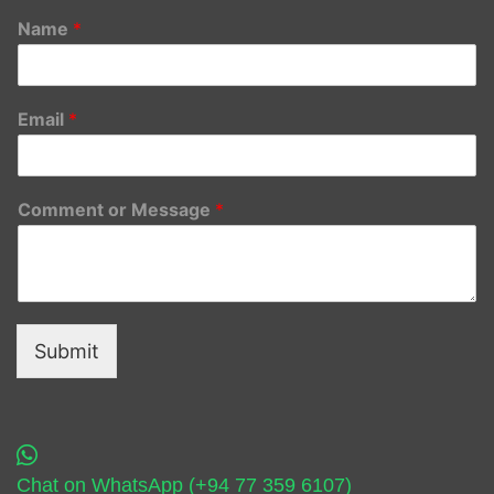
Name
*
Email
*
Comment or Message
*
Submit
Chat on WhatsApp (+94 77 359 6107)