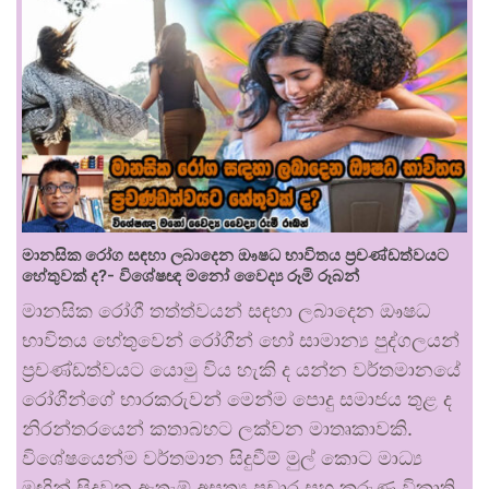
මානසික රෝග සඳහා ලබාදෙන ඖෂධ භාවිතය ප්‍රචණ්ඩත්වයට
හේතුවක් ද?- විශේෂඥ මනෝ වෛද්‍ය රූමි රූබන්
මානසික රෝගී තත්ත්වයන් සඳහා ලබාදෙන ඖෂධ
භාවිතය හේතුවෙන් රෝගීන් හෝ සාමාන්‍ය පුද්ගලයන්
ප්‍රචණ්ඩත්වයට යොමු විය හැකි ද යන්න වර්තමානයේ
රෝගීන්ගේ භාරකරුවන් මෙන්ම පොදු සමාජය තුළ ද
නිරන්තරයෙන් කතාබහට ලක්වන මාතෘකාවකි.
විශේෂයෙන්ම වර්තමාන සිදුවීම් මුල් කොට මාධ්‍ය
මඟින් සිදුවන ඇතැම් අසත්‍ය ප්‍රචාර සහ කරුණු විකෘති