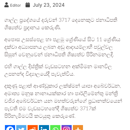
July 23, 2024
Editor
ගාල්ල ප්‍රදේශයේ දරුවන් 3717 දෙනෙකුට ජනාධිපති
ශිෂ්‍යත්ව ප්‍රදානය කෙරුණි.
අපොස උසස්පෙළ හා පළමු ශ්‍රේණියේ සිට 11 ශ්‍රේණිය
දක්වා අධ්‍යාපනය ලබන අඩු ආදායම්ලාභී පවුල්වල
සිසුන් වෙනුවෙන් ජනාධිපති ශිෂ්‍යත්ව පිරිනමනලදි.
එහි ගාල්ල දිස්ත්‍රික් වැඩසටහන අක්මීමන මානවිල
උපනන්ද විද්‍යාලයේදී පැවැත්විය.
දකුණු පළාත් ආණ්ඩුකාර ලක්ෂ්මන් යාපා අබේවර්ධන,
අමාත්‍ය මනූෂ නානායක්කාර හා පාර්ලිමේන්තු මන්ත්‍රි
වජිර අබේවර්ධන යන මහත්වරුන්ගේ ප්‍රධානත්වයෙන්
පැවති එම වැඩසටහනේදී ශිෂ්‍යත්ව 3717ක්
පිරිනැමීමටයි කටයුතු කෙරුණේ.