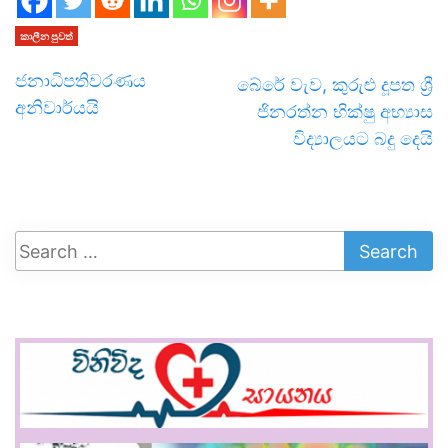
කාලීන පුවත්
ජනාධිපතිවරණය
බේරේ වැව, කුරුළු දූපත ශ්‍රී
අනිවාර්යයි
ජිනරත්න භික්ෂු අභ්‍යාස
විද්‍යාලයට බදු දෙයි