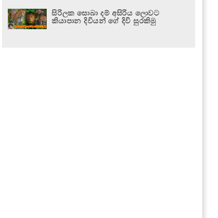
සිරිලක සොබා දම් අසිරිය ලොවට
කියාපාන දිවියන් ගේ දිවි සුරකිමු