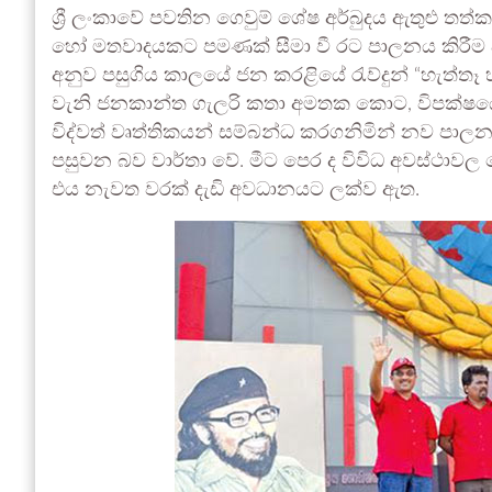
ශ්‍රී ලංකාවේ පවතින ගෙවුම් ශේෂ අර්බුදය ඇතුළු 
හෝ මතවාදයකට පමණක් සීමා වී රට පාලනය කිරීම අස
අනුව පසුගිය කාලයේ ජන කරළියේ රැව්දුන් “හැත්තෑ 
වැනි ජනකාන්ත ගැලරි කතා අමතක කොට, විපක්ෂයේ 
විද්වත් වෘත්තිකයන් සම්බන්ධ කරගනිමින් නව පාලන
පසුවන බව වාර්තා වේ. මීට පෙර ද විවිධ අවස්ථාවල
එය නැවත වරක් දැඩි අවධානයට ලක්ව ඇත.