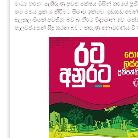
මාධ්‍ය හරහා පැතිරුණු පුවත පක්ෂය විසින් තරයේ ප්‍රතික
තම මතය ප්‍රකාශ කිරීමට සීමාව ඉක්මවා ඉඩකඩ වෙන් 
අලකලංචියක් පවතින බව බාහිරට විද්‍යමාන වේ. මක්නි
පැලවත්තෙන් සිදු කරන බවට කරුණු අනාවරණය වී ත