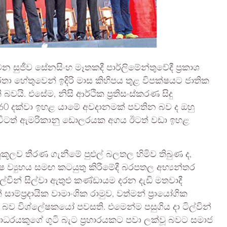
සුජීව සේනසිංහ මෑතකදී පාර්ලිමේන්තුවේදී ප්‍රකාශ
ා හේතුවෙන් ඉදිරි මාස කිහිපය තුළ විපක්ෂයට ජාතික
යි. එසේම, නිසි ආර්ථික ප්‍රතිසංස්කරණ සිදු
0 දක්වා ඉහළ යාමේ අවදානමක් පවතින බව ද ඔහු
 විටත් ඇමරිකානු ඩොලරයක අගය ඊටත් වඩා ඉහළ
ුකූලව තීරණ ගැනීමේ පුළුල් බලතල හිමිව තිබුණ ද,
්ෂ ව්‍යුහය සමඟ කටයුතු කිරීමේදී බරපතල අභ්‍යන්තර
ිල්වින් සිල්වා ඇතුළු කණ්ඩායම දරන දැඩි මතවාදී
ම්ප්‍රදායික වාමාංශික රාමුව, වත්මන් ප්‍රායෝගික
ි බව විශ්ලේෂකයෝ පවසති. එමෙන්ම පසුගිය දා ටිල්වින්
ියාධරයකුගේ ගුටි බැට ප්‍රහාරයකට පවා ලක්වූ බවට සමාජ