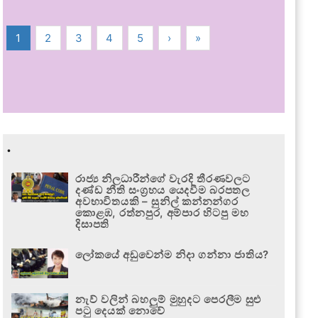
1
2
3
4
5
›
»
.
රාජ්‍ය නිලධාරීන්ගේ වැරදි තීරණවලට
දණ්ඩ නීති සංග්‍රහය යෙදවීම බරපතල
අවභාවිතයකි – සුනිල් කන්නන්ගර
කොළඹ, රත්නපුර, අම්පාර හිටපු මහ
දිසාපති
ලෝකයේ අඩුවෙන්ම නිදා ගන්නා ජාතිය?
නැව් වලින් බහලුම් මුහුදට පෙරලීම සුළු
පටු දෙයක් නොවේ