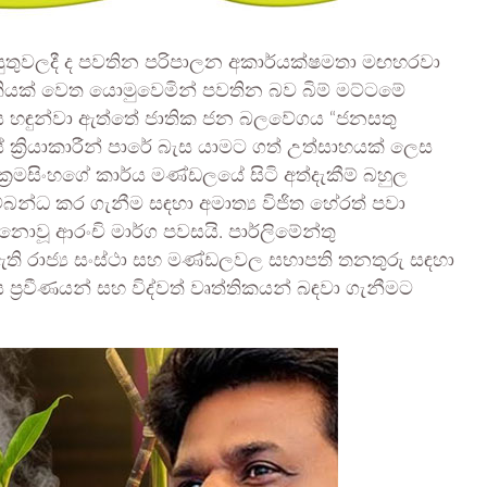
යුතුවලදී ද පවතින පරිපාලන අකාර්යක්ෂමතා මඟහරවා
පත්තියක් වෙත යොමුවෙමින් පවතින බව බිම් මට්ටමේ
ෙය හඳුන්වා ඇත්තේ ජාතික ජන බලවේගය “ජනසතු
්‍රියාකාරීන් පාරේ බැස යාමට ගත් උත්සාහයක් ලෙස
්‍රමසිංහගේ කාර්ය මණ්ඩලයේ සිටි අත්දැකීම් බහුල
්බන්ධ කර ගැනීම සඳහා අමාත්‍ය විජිත හේරත් පවා
වූ ආරංචි මාර්ග පවසයි. පාර්ලිමේන්තු
ති රාජ්‍ය සංස්ථා සහ මණ්ඩලවල සභාපති තනතුරු සඳහා
‍රවීණයන් සහ විද්වත් වෘත්තිකයන් බඳවා ගැනීමට