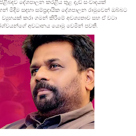
පිළිබඳව දේශපාලන කරළිය තුළ දැඩි සංවාදයක්
් මිදීම සඳහා සම්ප්‍රදායික දේශපාලන රාමුවෙන් ඔබ්බට
ව්‍යුහයක් කරා ගමන් කිරීමේ අවශ්‍යතාව සහ ඒ වටා
ර්ශ්වයන්ගේ අවධානය යොමු වෙමින් පවතී.