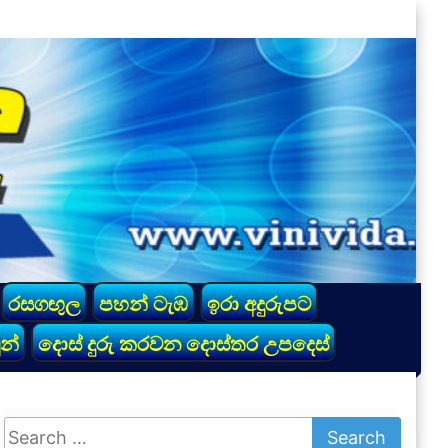
රසගඟුල
පහන් ටැඹ
ඉරා අදුරුපට
න්
දොස් දුරු කරවන දොස්තර උපදෙස්