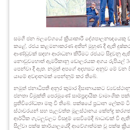
සමගි ජන බලවේගයේ ක්‍රියාකාරී දේශපාලනඥයෙකු වන 
කළේ, රජය කළමනාකරණ අතින් මුහුණ දී ඇති දුෂ්කරත
ආණ්ඩුවක් සඳහා ආරාධනා කිරීමට රජයට සිදුවනු ඇති බව
නොවුවහොත් ඇමරිකානු ඩොලරයක අගය රුපියල් 36
පෙන්වා දී ඇත. නමුත් අපගේ අදහසට අනුව මේ වන
යාමේ අවදානමක් පෙන්නුම් කර තිබේ.
නමුත් ජනාධිපති අනුර කුමාර දිසානායකට ව්‍යවස්ථාන
ජනතා විමුක්ති පෙරමුණේ සාම්ප්‍රදායික වාමාංශික පක
ප්‍රතිවිරෝධතා මතු වී තිබේ. පක්ෂයේ ප්‍රධාන ලේකම් ට
ස්ථාවරයන් සහ පැලවත්ත මූලස්ථානය කේන්ද්‍ර කරගත් සා
ආර්ථික ගැටලුවලට විසඳුම් සෙවීමේදී බාධාවක් වී ඇත
සිල්වා පක්ෂ කාර්යාලයේදී ආවේගාත්මක වූ පක්ෂ ක්‍ර