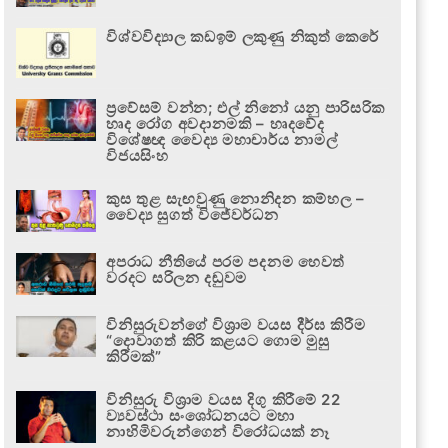
විශ්වවිද්‍යාල කඩඉම් ලකුණු නිකුත් කෙරේ
ප්‍රවේසම් වන්න; එල් නිනෝ යනු පාරිසරික
හෘද රෝග අවදානමකි – හෘදවේද
විශේෂඥ වෛද්‍ය මහාචාර්ය නාමල්
විජයසිංහ
කුස තුළ සැඟවුණු නොනිදන කම්හල –
වෛද්‍ය සුගත් විජේවර්ධන
අපරාධ නීතියේ පරම පදනම හෙවත්
වරදට සරිලන දඬුවම
විනිසුරුවන්ගේ විශ්‍රාම වයස දීර්ඝ කිරීම
“දොවාගත් කිරි කළයට ගොම මුසු
කිරීමක්”
විනිසුරු විශ්‍රාම වයස දිගු කිරීමේ 22
ව්‍යවස්ථා සංශෝධනයට මහා
නාහිමිවරුන්ගෙන් විරෝධයක් නෑ