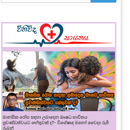
මානසික රෝග සඳහා ලබාදෙන ඖෂධ භාවිතය
ප්‍රචණ්ඩත්වයට හේතුවක් ද?- විශේෂඥ මනෝ වෛද්‍ය රූමි
රූබන්