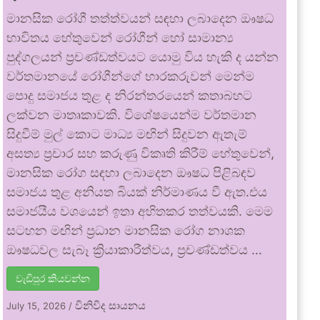
මානසික රෝගී තත්ත්වයන් සඳහා ලබාදෙන ඖෂධ
භාවිතය හේතුවෙන් රෝගීන් හෝ සාමාන්‍ය
පුද්ගලයන් ප්‍රචණ්ඩත්වයට යොමු විය හැකි ද යන්න
වර්තමානයේ රෝගීන්ගේ භාරකරුවන් මෙන්ම
පොදු සමාජය තුළ ද නිරන්තරයෙන් කතාබහට
ලක්වන මාතෘකාවකි. විශේෂයෙන්ම වර්තමාන
සිදුවීම් මුල් කොට මාධ්‍ය මඟින් සිදුවන ඇතැම්
අසත්‍ය ප්‍රචාර සහ කරුණු විකෘති කිරීම් හේතුවෙන්,
මානසික රෝග සඳහා ලබාදෙන ඖෂධ පිළිබඳව
සමාජය තුළ අනියත බියක් නිර්මාණය වී ඇත.එය
සමාජයීය වශයෙන් ඉතා අහිතකර තත්වයකි. මෙම
සටහන මඟින් ප්‍රධාන මානසික රෝග නාශක
ඖෂධවල සැබෑ ක්‍රියාකාරීත්වය, ප්‍රචණ්ඩත්වය …
වැඩිපුර කියවන්න
විනිවිද සායනය
July 15, 2026
/