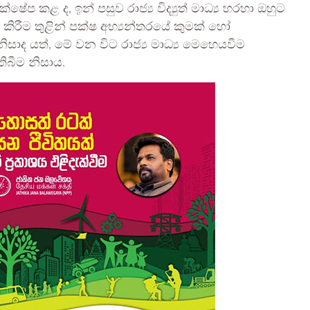
්ෂේප කළ ද, ඉන් පසුව රාජ්‍ය විද්‍යුත් මාධ්‍ය හරහා ඔහුට
කිරීම තුළින් පක්ෂ අභ්‍යන්තරයේ කුමක් හෝ
සාද යත්, මේ වන විට රාජ්‍ය මාධ්‍ය මෙහෙයවීම
ිබීම නිසාය.