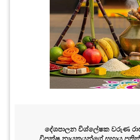
දේශපාලන විශ්ලේෂක වරුණ රාජප
විපක්ෂ නායකයන්ගේ සහාය ප්‍රතික