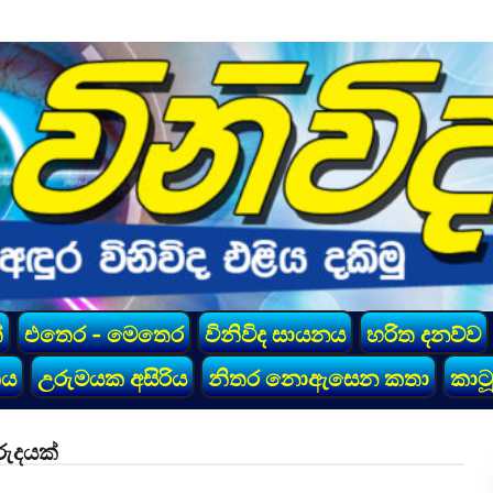
්
එතෙර - මෙතෙර
විනිවිද සායනය
හරිත දනව්ව
කය
උරුමයක අසිරිය
නිතර නොඇසෙන කතා
කාටූ
රුදයක්