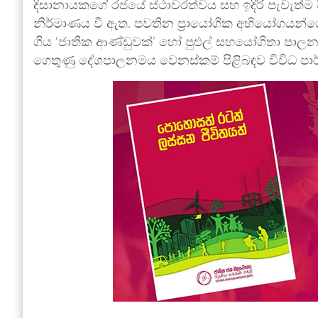
දිසානායකගේ රජයේ ස්ථාවරත්වය සහ ඉදිරි පැවැත්ම 
නිර්මාණය වී ඇත. පවතින ප්‍රායෝගික අභියෝගයන්ගෙන
ගිය ‘ජාතික ආණ්ඩුවක්’ හෝ පුළුල් සහයෝගිතා පාලන 
ගෙතුණු දේශපාලනමය වෙනස්කම් පිළිබඳව විවිධ පා