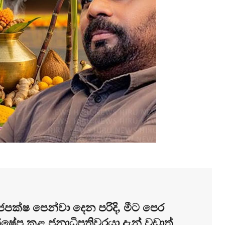
ක්ෂ පෙන්වා දෙන පරිදි, මීට පෙර
්ෂේප කළ ජනාධිපතිවරයා දැන් වඩාත්