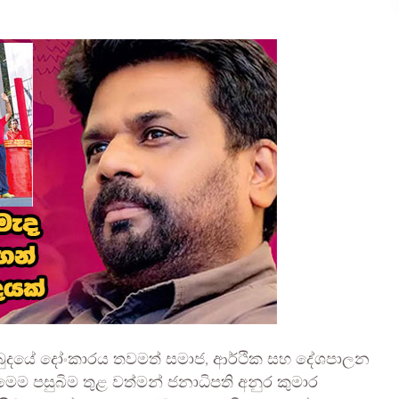
අර්බුදයේ දෝංකාරය තවමත් සමාජ, ආර්ථික සහ දේශපාලන
 මෙම පසුබිම තුළ වත්මන් ජනාධිපති අනුර කුමාර