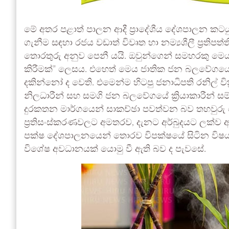
මේ අතර පළාත් පාලන ආදී ප්‍රාදේශීය දේශපාලන කට
ගැනීම සඳහා රජය වඩාත් විවෘත හා නම්‍යශීලී ප්‍රති
තොරතුරු අනුව පෙනී යයි. ඔවුන්ගෙන් සමහරකු ම
කිරීමක්” ලෙසය. එහෙත් මෙය ජාතික ජන බලවේගයේ ක
දකින්නෝ ද වෙති. එමෙන්ම හිටපු ජනාධිපති රනිල් වික
නිලධාරීන් සහ සමගි ජන බලවේගයේ ක්‍රියාකාරීන් සම
දුරකතන මාර්ගයෙන් සාකච්ඡා පවත්වන බව තහවුරු නො
ප්‍රතිසංස්කරණවලට අමතරව, දැනට අර්බුදයට ලක්ව ඇ
පක්ෂ දේශපාලනයෙන් තොරව විපක්ෂයේ සිටින විෂය ප්
විශේෂ අවධානයක් යොමු වී ඇති බව ද පැවසේ.