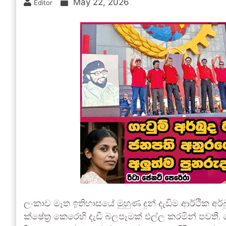
May 22, 2026
Editor
ලංකාව මෑත ඉතිහාසයේ මුහුණ දුන් දැඩිම ආර්ථික 
ක්ෂේත්‍ර කෙරෙහි දැඩි බලපෑමක් එල්ල කරමින් පවතී.