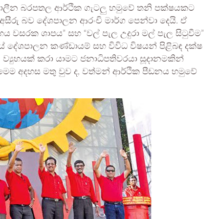
තත්කාලීන බරපතල ආර්ථික ගැටලු හමුවේ තනි පක්ෂයකට
ීරු බව දේශපාලන ආරංචි මාර්ග පෙන්වා දෙයි. ඒ
හය වසරක ශාපය” සහ “වල් පැල උදුරා මල් පැල සිටුවීම”
දේශපාලන කණ්ඩායම් සහ විවිධ විෂයන් පිළිබඳ දක්ෂ
 ව්‍යුහයක් කරා යාමට ජනාධිපතිවරයා සූදානමකින්
 මෙම අදහස මතු වුව ද, වත්මන් ආර්ථික පීඩනය හමුවේ