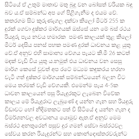
සිටියේ ඒ උතුම් මාතාව මතු බුදු වන බෝසත් වරියක බඳු
බව ය.ඒ සම්බන්ධ අප ගේ පිළිගැනීම ද එයම වේ.
කතරගම සිට කුරුණෑගල දක්වා කිලෝ මීටර් 255 ක
දුරක් ගෙවා දුෂ්කර මාර්ගයක් ඔස්සේ යන මේ බස් රථය
රියදුරු පැය නවය හමාරක පමණ කාලයක් තුළ කිලෝ
මීටර් දෙසිය පනස් පහක පමණ දුරක් ධාවනය කළ යුතු
වේ.ඒ අනුව එහි සාමාන්‍ය වේගය පැයට කි.මී 26 කටත්
මඳක් වැඩි විය යුතු ය.නමුත් එය ධාවනය වන සෙසු
මාර්ග කෙසේ වුවත් අප රටේ මධ්‍යම කඳුකරය හරහා
වැටී ගත් දුෂ්කර මාර්ගයක් සම්බන්ධයෙන් බලන විට
මෙය තරමක් වැඩි වේගයකි. එමෙන්ම පැය 4-5ක
ධාවන කාලයෙන් පසු රියැදුරකුට ලැබෙන විවේක
කාලය මේ රියැදුරාට ලැබුණේ ද යන්න ගැන සහ රියදුරු
විඩාවට හෝ නිදිමතකට පත් වී සිටියේ ද යන්න ගැන ද
විමර්ශනවල අවධානය යොමුව ඇත.ඒ අනුව මෙම
බස්රථ අනතුරෙන් පසුව දුර ගමන් සේවා බස්රථවල
සේවය කරන රියැදුරන්ට සහ කොන්දොස්තරවරුන්ට