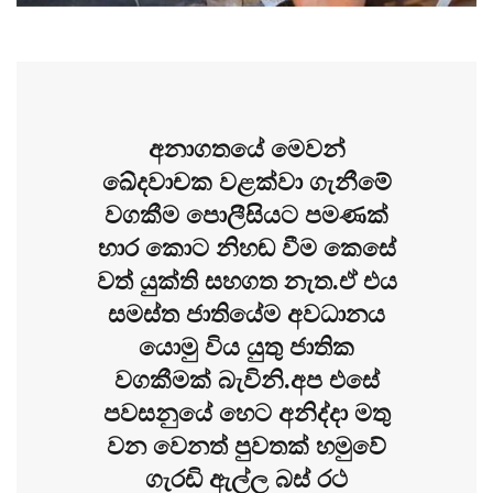
අනාගතයේ මෙවන්
ඛේදවාචක වළක්වා ගැනීමේ
වගකීම පොලීසියට පමණක්
භාර කොට නිහඬ වීම කෙසේ
වත් යුක්ති සහගත නැත.ඒ එය
සමස්ත ජාතියේම අවධානය
යොමු විය යුතු ජාතික
වගකීමක් බැවිනි.අප එසේ
පවසනුයේ හෙට අනිද්දා මතු
වන වෙනත් පුවතක් හමුවේ
ගැරඩි ඇල්ල බස් රථ