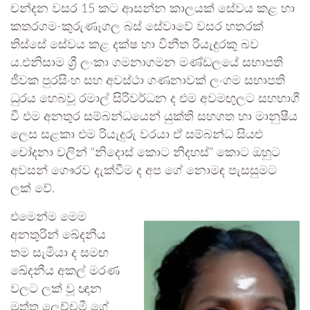
චන්දන වසර 15 කට ආසන්න කාලයක් සේවය කළ හා
කතරගම-කුරුණෑගල බස් සේවාවේ වසර හතරක්
තිස්සේ සේවය කළ දක්ෂ හා විනීත රියැදුරකු බව
ය.එනිසාම ශ්‍රී ලංකා ගමනාගමන මණ්ඩලයේ සභාපති
ජීවක පුරසිංහ සහ අවස්ථා ගණනාවක් ලංගම සභාපති
ධුරය හෙබවූ රමාල් සිරිවර්ධන ද එම අවමඟුලට සහභාගී
වී එම අනතුර සම්බන්ධයෙන් යුක්ති සහගත හා මානුෂීය
ලෙස සළකා එම රියැදුරු වරයා ඒ සම්බන්ධ සියළු
චෝදනා වලින් “නිදොස් කොට නිදහස්” කොට ඔහුට
අවසන් ගෞරව දැක්වීම ද අප ගේ නොමඳ පැසසුමට
ලක් වේ.
එමෙන්ම මෙම
අනතුරින් ඛේදනීය
තම සැමියා ද සමඟ
ඛේදනීය අකල් මරණ
වලට ලක් වූ ඥාන
මුත්තු ලෙච්චමී ගේ