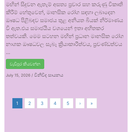
මඟින් සිදුවන ඇතැම් අසත්‍ය ප්‍රචාර සහ කරුණු විකෘති
කිරීම් හේතුවෙන්, මානසික රෝග සඳහා ලබාදෙන
ඖෂධ පිළිබඳව සමාජය තුළ අනියත බියක් නිර්මාණය
වී ඇත.එය සමාජයීය වශයෙන් ඉතා අහිතකර
තත්වයකි. මෙම සටහන මඟින් ප්‍රධාන මානසික රෝග
නාශක ඖෂධවල සැබෑ ක්‍රියාකාරීත්වය, ප්‍රචණ්ඩත්වය
…
වැඩිපුර කියවන්න
විනිවිද සායනය
July 15, 2026
/
1
2
3
4
5
›
»