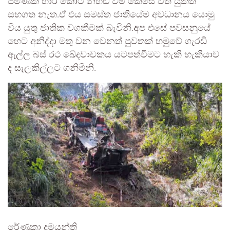
පමණක් භාර කොට නිහඬ වීම කෙසේ වත් යුක්ති
සහගත නැත.ඒ එය සමස්ත ජාතියේම අවධානය යොමු
විය යුතු ජාතික වගකීමක් බැවිනි.අප එසේ පවසනුයේ
හෙට අනිද්දා මතු වන වෙනත් පුවතක් හමුවේ ගැරඩි
ඇල්ල බස් රථ ඛේදවාචකය යටපත්වීමට හැකි හැකියාව
ද සැලකිල්ලට ගනිමිනි.
රේණුකා දමයන්ති