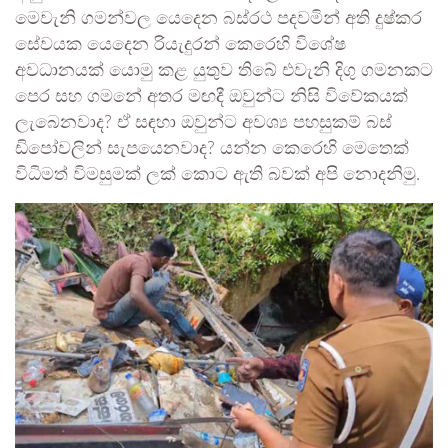
මෙවැනි ගමන්වල යෙදෙන බස්රථ පදවමින් අති දුෂ්කර
සේවයක යෙදෙන රියැදුරන් කෙරෙහි විශේෂ
අවධානයක් යොමු කළ යුතුව තිබේ එවැනි දිගු ගමනකට
පෙර සහ ගමනේ අතර මඟදී ඔවුන්ට නිසි විවේකයක්
ලැබෙනවාද? ඒ සඳහා ඔවුන්ට අවශ්‍ය පහසුකම් බස්
ඩිපෝවලින් සැපයෙනවාද? යන්න කෙරෙහි මෙතෙක්
විධිමත් විමසුමක් ලක් කොට ඇති බවක් අපි නොදනිමු.