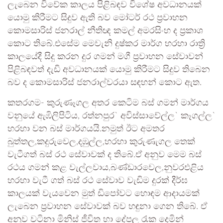
ලැබෙන විවේක කාලය පිළිබඳව වි⁣ශේෂ අවධානයක්
යොමු කිරීමට සිදුව ඇති බව මෝටර් රථ ප්‍රවාහන
කොමසාරිස් ජනරාල් නීතිඥ කමල් අමරසිංහ ද ප්‍රකාශ
කොට තිබේ.එසේම මෙවැනි දුෂ්කර මාර්ග හරහා රාත්‍රි
කාලයේදී සිදු කරන දුර ගමන් මගී ප්‍රවාහන සේවාවන්
පිළිබඳවත් දැඩි අවධානයක් යොමු කිරීමට සිදුව තිබෙන
බව ද කොමසාරිස් ජනරාල්වරයා සඳහන් කොට ඇත.
කතරගම- කුරුණෑගල අතර කෙටිම බස් ගමන් මාර්ගය
වනුයේ ඇඹිලිපිටිය, රත්නපුර` අවිස්සාවේල්ල` කෑගල්ල`
හරහා වන බස් මාර්ගයයි.නමුත් ඊට අමතර
බුත්තල,කදුරුවෙල,දඹුල්ල,හරහා කුරුණැගල තෙක්
වැටීගත් බස් රථ සේවාවක් ද තිබේ.ඒ අනුව මෙම බස්
රථය ගමන් කළ වැල්ලවාය,බණ්ඩාරවෙල,නුවරඑළිය
හරහා වැටී ගත් බස් රථ සේවාව වැඩිම දුරක් දීර්ඝ
කාලයක් වැයවෙන මුත් ඩිපෝවට හොඳම ආදායමක්
ලැබෙන ප්‍රවාහන සේවාවක් බව හඳුනා ගෙන තිබේ. ඒ
අනුව වටිනා මිනිස් ජීවිත හා දේපල රැක දෙමින්