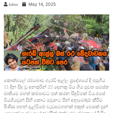
May 14, 2025
Editor
කොත්මලේ රම්බොඩ ගැරඩි ඇල්ල ප්‍රදේශයේ දි පසුගිය
11 දින සිදු වූ අනතුරින් 22 දෙනකු මිය ගිය පුවත සමස්ත
ජාතියම මහත් කම්පාවට පත් කරන සිදුවීමක් විය.එසේ
මියගියවුන් සිහි කොට ඔවුනට පින් අනුමෝදම් කිරීම
පිණිස පහන් දැල්වීමේ වැඩසටහනක් ඉකුත් වෙසක් පුන්