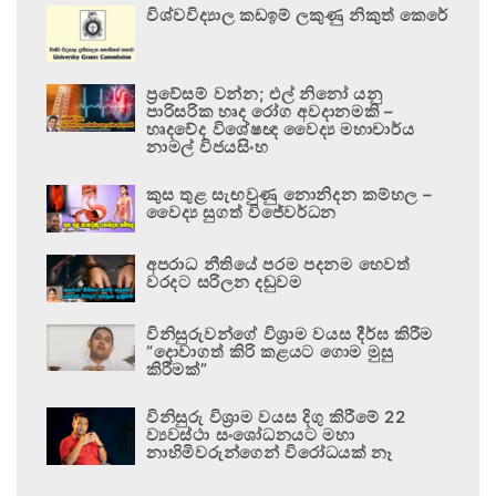
විශ්වවිද්‍යාල කඩඉම් ලකුණු නිකුත් කෙරේ
ප්‍රවේසම් වන්න; එල් නිනෝ යනු
පාරිසරික හෘද රෝග අවදානමකි –
හෘදවේද විශේෂඥ වෛද්‍ය මහාචාර්ය
නාමල් විජයසිංහ
කුස තුළ සැඟවුණු නොනිදන කම්හල –
වෛද්‍ය සුගත් විජේවර්ධන
අපරාධ නීතියේ පරම පදනම හෙවත්
වරදට සරිලන දඬුවම
විනිසුරුවන්ගේ විශ්‍රාම වයස දීර්ඝ කිරීම
“දොවාගත් කිරි කළයට ගොම මුසු
කිරීමක්”
විනිසුරු විශ්‍රාම වයස දිගු කිරීමේ 22
ව්‍යවස්ථා සංශෝධනයට මහා
නාහිමිවරුන්ගෙන් විරෝධයක් නෑ