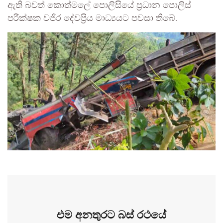
ඇති බවත් කොත්මලේ පොලිසියේ ප්‍රධාන පොලිස්
පරික්ෂක වජිර දේවප්‍රිය මාධ්‍යයට පවසා තිබේ.
එම අනතුරට බස් රථයේ