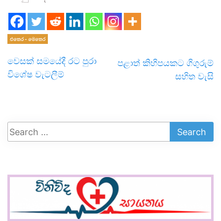
එතෙර - මෙතෙර
වෙසක් සමයේදී රට පුරා
පළාත් කිහිපයකට ගිගුරුම්
විශේෂ වැටලීම්
සහිත වැසි