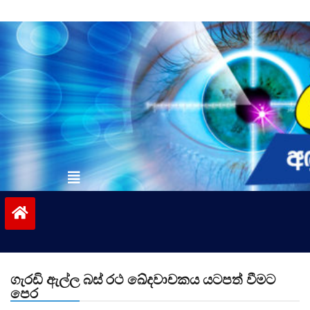
Skip
to
content
vinivida.lk
ගැරඩි ඇල්ල බස් රථ ඛේදවාචකය යටපත් වීමට
පෙර