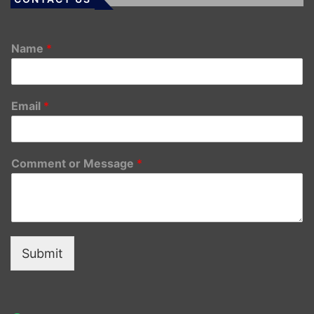
Name
*
Email
*
Comment or Message
*
Submit