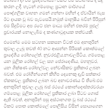
පොහෝ දා එම ප්‍රදේශවාසීන් එක්ව එම ස්ථානයේ දී සිදු
කරන ලදී. හැටන් ගම්පොළ ප්‍රධාන මාර්ගයේ
පෞද්ගලික වාහන ගමන් ගන්නා මඟීන් ද ඒවායින් බැස
ඊට දායක වූ බව පැවසෙයි.නමුත් මානුෂීය බවින් පිරිපුන්
එම සිදුවීමට අප රටේ ජන මාධ්‍ය මඟින් එතරම් පුළුල්
ප්‍රචාරයක් නොලැබීම ද කණගාටුදායක තත්වයකි.
එමෙන්ම මෙම සටහන සකසන විටත් එම අනතුරින්
තුවාල ලැබූ තවත් 40 නට ආසන්න පිරිසක් කොත්මලේ
ප්‍රාදේශීය රෝහලේත්, නුවරඑළිය,නාවලපිටිය, ගම්පොළ
යන මූලික රෝහල් වල සහ පේරාදෙණිය, මහනුවර,
යන ශික්ෂණ රෝහල්වල නේවාසිකව ප්‍රතිකාර ලබන
බවත්. එම රෝගීන්ගෙන් කිහිප දෙනෙකු දැඩි සත්කාර
ඒකකවල ප්‍රතිකාර ලබන බව අනාවරණය වී තිබේ.එම
අනතුරින් තුවාල ලැබූ බස් රථයේ කොන්දොස්තරවරයා
ගම්පොළ මූලික රෝහලේ ප්‍රතිකාර ලබා පිටව ගොස්
ඇති බවත්, අනතුරින් පසු අස්ථානගත වූ බස් රථයේ
ටිකට් පොත කොත්මලේ පොලිසිය විසින් සොයාගෙන