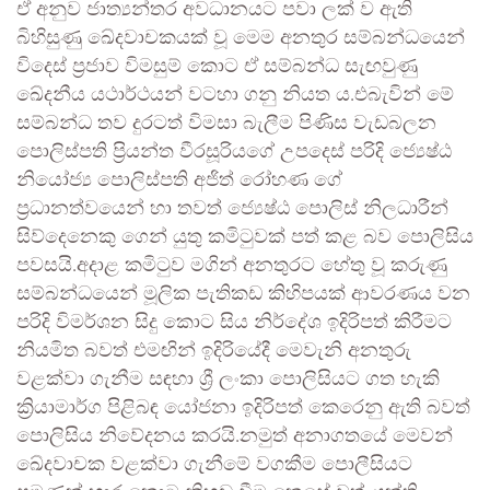
ඒ අනුව ජාත්‍යන්තර අවධානයට පවා ලක් ව ඇති
බිහිසුණු ඛේදවාචකයක් වූ මෙම අනතුර සම්බන්ධයෙන්
විදෙස් ප්‍රජාව විමසුම් කොට ඒ සම්බන්ධ සැඟවුණු
ඛේදනීය යථාර්ථයන් වටහා ගනු නියත ය.එබැවින් මේ
සම්බන්ධ තව දුරටත් විමසා බැලීම පිණිස වැඩබලන
පොලිස්පති ප්‍රියන්ත වීරසූරියගේ උපදෙස් පරිදි ජ්‍යෙෂ්ඨ
නියෝජ්‍ය පොලිස්පති අජිත් රෝහණ ගේ
ප්‍රධානත්වයෙන් හා තවත් ජ්‍යෙෂ්ඨ පොලිස් නිලධාරීන්
සිව්දෙනෙකු ගෙන් යුතු කමිටුවක් පත් කළ බව පොලිසිය
පවසයි.අදාළ කමිටුව මගින් අනතුරට හේතු වූ කරුණු
සම්බන්ධයෙන් මූලික පැතිකඩ කිහිපයක් ආවරණය වන
පරිදි විමර්ශන සිදු කොට සිය නිර්දේශ ඉදිරිපත් කිරීමට
නියමිත බවත් එමඟින් ඉදිරියේදී මෙවැනි අනතුරු
වළක්වා ගැනීම සඳහා ශ්‍රී ලංකා පොලිසියට ගත හැකි
ක්‍රියාමාර්ග පිළිබඳ යෝජනා ඉදිරිපත් කෙරෙනු ඇති බවත්
පොලිසිය නිවේදනය කරයි.නමුත් අනාගතයේ මෙවන්
ඛේදවාචක වළක්වා ගැනීමේ වගකීම පොලීසියට