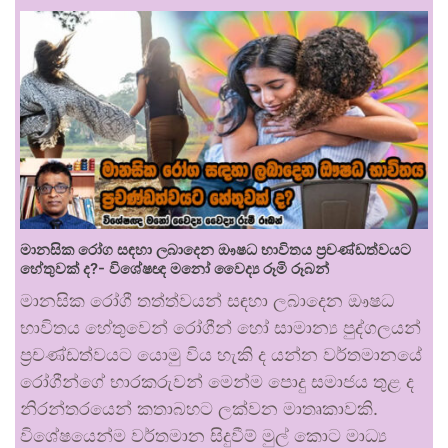
මානසික රෝග සඳහා ලබාදෙන ඖෂධ භාවිතය ප්‍රචණ්ඩත්වයට
හේතුවක් ද?- විශේෂඥ මනෝ වෛද්‍ය රූමි රූබන්
මානසික රෝගී තත්ත්වයන් සඳහා ලබාදෙන ඖෂධ
භාවිතය හේතුවෙන් රෝගීන් හෝ සාමාන්‍ය පුද්ගලයන්
ප්‍රචණ්ඩත්වයට යොමු විය හැකි ද යන්න වර්තමානයේ
රෝගීන්ගේ භාරකරුවන් මෙන්ම පොදු සමාජය තුළ ද
නිරන්තරයෙන් කතාබහට ලක්වන මාතෘකාවකි.
විශේෂයෙන්ම වර්තමාන සිදුවීම් මුල් කොට මාධ්‍ය