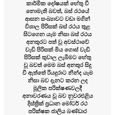
කාර්මික දෝෂයක් හේතු වී
නොමැති බවත්, බස් රථයේ
ආසන සංඛ්‍යාවට වඩා මගින්
විශාල පිරිසක් බස් රථය තුළ
සිටගෙන යෑම නිසා බස් රථය
අනතුරට පත් වූ අවස්ථාවේ
වැඩි පිරිසක් මිය ගොස් වැඩි
පිරිසක් තුවාල ලැබීමට හේතු
වූ බවත් මෙම බස් අනතුර සිදු
වී ඇත්තේ රියදුරාට නින්ද යෑම
නිසා බව දැනට කරන ලද
මූලික පරික්ෂණවලදී
අනාවරණය වූ බව නුවරඑළිය
දිස්ත්‍රික් ප්‍රධාන මෝටර් රථ
පරික්ෂක ජාලිය බණ්ඩාර