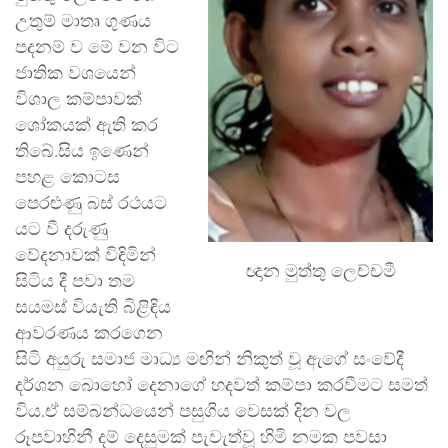
උතුම් මාතෘ ගුණය
පදනම් ව මේ වන විට
ජාතික වශයෙන්
විශාල කම්පාවක්
ශෝකයක් ඇති කර
තිබේ.සිය ඉණෙන්
පහළ කොටස
පෙරළුණු බස් රථයට
යට වී දරුණු
වේදනාවක් විඳිමින්
ඥාන මුත්තු ලෙච්චමී
සිටිය දී පවා තම
සයමස් වියැති බිළිඳිය
ආවරණය කරගෙන
සිටි අයුරු සමාජ මාධ්‍ය මඟින් නිකුත් වූ ඇගේ සංවේදී
දර්ශන බොහෝ දෙනාගේ හදවත් කම්පා කරවීමට සමත්
විය.ඒ සම්බන්ධයෙන් පසුගිය වෙසක් දින වල
රූපවාහිනී දම් දෙසුමක් පැවැත්වූ හිමි නමක පවසා