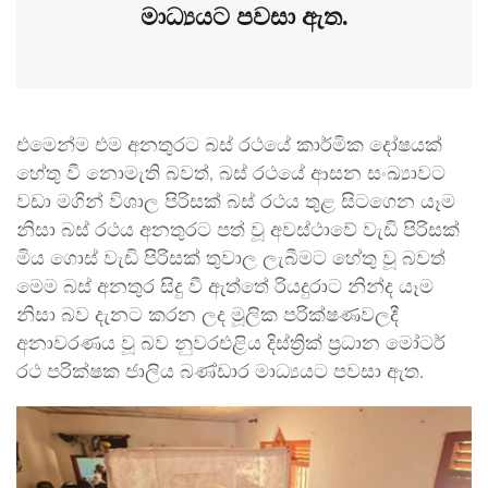
මාධ්‍යයට පවසා ඇත.
එමෙන්ම එම අනතුරට බස් රථයේ කාර්මික දෝෂයක්
හේතු වී නොමැති බවත්, බස් රථයේ ආසන සංඛ්‍යාවට
වඩා මගින් විශාල පිරිසක් බස් රථය තුළ සිටගෙන යෑම
නිසා බස් රථය අනතුරට පත් වූ අවස්ථාවේ වැඩි පිරිසක්
මිය ගොස් වැඩි පිරිසක් තුවාල ලැබීමට හේතු වූ බවත්
මෙම බස් අනතුර සිදු වී ඇත්තේ රියදුරාට නින්ද යෑම
නිසා බව දැනට කරන ලද මූලික පරික්ෂණවලදී
අනාවරණය වූ බව නුවරඑළිය දිස්ත්‍රික් ප්‍රධාන මෝටර්
රථ පරික්ෂක ජාලිය බණ්ඩාර මාධ්‍යයට පවසා ඇත.