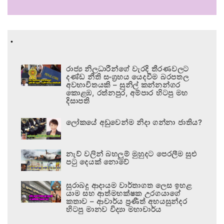
.
රාජ්‍ය නිලධාරීන්ගේ වැරදි තීරණවලට
දණ්ඩ නීති සංග්‍රහය යෙදවීම බරපතල
අවභාවිතයකි – සුනිල් කන්නන්ගර
කොළඹ, රත්නපුර, අම්පාර හිටපු මහ
දිසාපති
ලෝකයේ අඩුවෙන්ම නිදා ගන්නා ජාතිය?
නැව් වලින් බහලුම් මුහුදට පෙරලීම සුළු
පටු දෙයක් නොවේ
සුරාබදු ආදායම වාර්තාගත ලෙස ඉහළ
යාම සහ ආත්මභක්ෂක උරගයාගේ
කතාව – ආචාර්ය ප්‍රණීත් අභයසුන්දර
හිටපු මානව විද්‍යා මහාචාර්ය