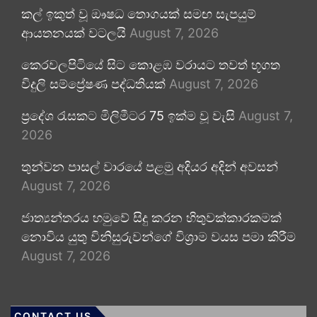
කල් ඉකුත් වූ ඖෂධ තොගයක් සමඟ සැපයුම්
ආයතනයක් වටලයි
August 7, 2026
කෙරවලපිටියේ සිට කොළඹ වරායට තවත් භූගත
විදුලි සම්ප්‍රේෂණ පද්ධතියක්
August 7, 2026
ප්‍රදේශ රැසකට මිලිමීටර 75 ඉක්ම වූ වැසි
August 7,
2026
තුන්වන පාසල් වාරයේ පළමු අදියර අදින් අවසන්
August 7, 2026
ජාත්‍යන්තරය හමුවේ සිදු කරන හිතුවක්කාරකමක්
නොවිය යුතු විනිසුරුවන්ගේ විශ්‍රාම වයස පමා කිරීම
August 7, 2026
CONTACT US