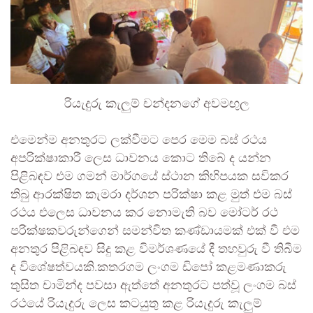
රියැදුරු කැලුම් චන්දනගේ අවමඟුල
එමෙන්ම අනතුරට ලක්වීමට පෙර මෙම බස් රථය
අපරික්ෂාකාරී ලෙස ධාවනය කොට තිබේ ද යන්න
පිළිබඳව එම ගමන් මාර්ගයේ ස්ථාන කිහිපයක සවිකර
තිබු ආරක්ෂිත කැමරා දර්ශන පරික්ෂා කළ මුත් එම බස්
රථය එලෙස ධාවනය කර නොමැති බව මෝටර් රථ
පරික්ෂකවරුන්ගෙන් සමන්විත කණ්ඩායමක් එක් වී එම
අනතුර පිළිබඳව සිදු කළ විමර්ශණයේ දී තහවුරු වී තිබීම
ද විශේෂත්වයකි.කතරගම ලංගම ඩිපෝ කළමණාකරු
තුසිත චාමින්ද පවසා ඇත්තේ අනතුරට පත්වූ ලංගම බස්
රථයේ රියැදුරු ලෙස කටයුතු කළ රියැදුරු කැලුම්