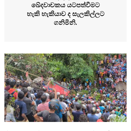
ඛේදවාචකය යටපත්වීමට
හැකි හැකියාව ද සැලකිල්ලට
ගනිමිනි.