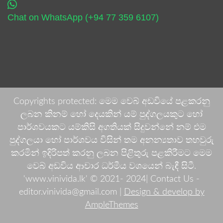
Chat on WhatsApp (+94 77 359 6107)
Copyrights protected: මෙම වෙබ් අඩවියේ පළකරනු
ලබන කිනම් හෝ දෙයකින් යම් පුද්ගලයකුට හෝ
පාර්ශවයකට යම්කිසි අගතියක් සිදුවන්නේ නම් එම
පුද්ගලයා හෝ පාර්ශවය විසින් තම අනන්‍යතාව තහවුරු
කරමින් ඉදිරිපත් කරනු ලබන පිළිතුරු පළකිරීමට මෙම
වෙබ් අඩවිය ආචාර ධර්මීය වශයෙන් බැඳී සිටී.
'www.vinivida.lk' © 2021- 2024| Contact Us -
editor.vinivida@gmail.com |
Design & develop by
AmpleThemes