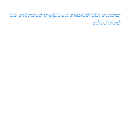
මම භාරගත්තේ හුණුවටයේ ගෲෂාටත් වඩා භයානක
අභියෝගයක්