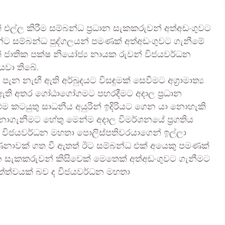
එල්ල කිරීම සම්බන්ධ ප්‍රධාන සැකකරුවන් අත්අඩංගුවට
්ධීන්ට සම්බන්ධ පුද්ගලයන් පමණක් අත්අඩංගුවට ගැනීමේ
් ජාතික පක්ෂ නියෝජ්‍ය නායක රුවන් විජයවර්ධන
 යවා තිබේ.
ැඟී ඇති අර්බුදයට විසඳුමක් සෙවීමට අග්‍රාමාත්‍ය
රා ඇති අතර ගෝඨාගෝගමට පහරදීමට අදාල ප්‍රධාන
කටයුතු සාධනීය අයුරින් ඉදිරියට ගෙන යා නොහැකි
ොගැනීමට හේතු මෙන්ම අදාල විමර්ශනයේ ප්‍රගතිය
් විජයවර්ධන මහතා පොලිස්පතිවරයාගෙන් ඉල්ලා
 ගණනාවක් ගත වී ඇතත් ඊට සම්බන්ධ එක් අයෙකු පමණක්
ාන සැකකරුවන් කිසිවෙක් මෙතෙක් අත්අඩංගුවට ගැනීමට
්ත්වයක් බව ද විජයවර්ධන මහතා