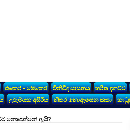
එතෙර - මෙතෙර
විනිවිද සායනය
හරිත දනව්ව
ය
උරුමයක අසිරිය
නිතර නොඇසෙන කතා
කාටූ
ගුවට නොගන්නේ ඇයි?