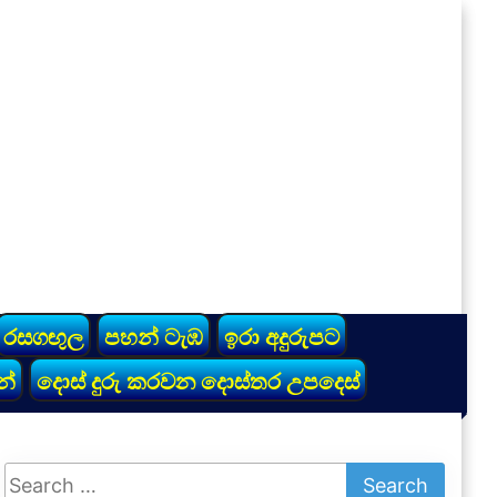
රසගඟුල
පහන් ටැඹ
ඉරා අදුරුපට
න්
දොස් දුරු කරවන දොස්තර උපදෙස්