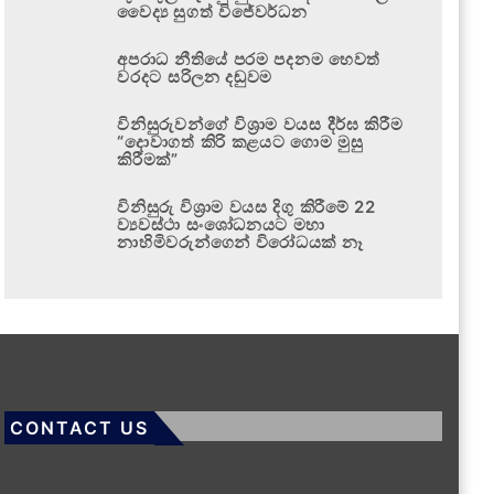
වෛද්‍ය සුගත් විජේවර්ධන
අපරාධ නීතියේ පරම පදනම හෙවත්
වරදට සරිලන දඬුවම
විනිසුරුවන්ගේ විශ්‍රාම වයස දීර්ඝ කිරීම
“දොවාගත් කිරි කළයට ගොම මුසු
කිරීමක්”
විනිසුරු විශ්‍රාම වයස දිගු කිරීමේ 22
ව්‍යවස්ථා සංශෝධනයට මහා
නාහිමිවරුන්ගෙන් විරෝධයක් නෑ
CONTACT US