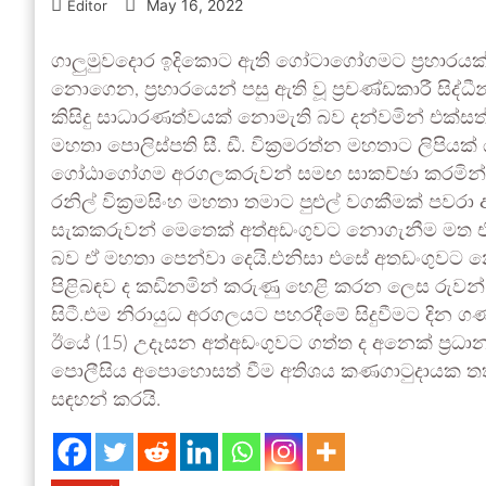
May 16, 2022
Editor
ගාලුමුවදොර ඉදිකොට ඇති ගෝටාගෝගමට ප්‍රහාරයක් 
නොගෙන, ප්‍රහාරයෙන් පසු ඇති වූ ප්‍රචණ්ඩකාරී සිද
කිසිදු සාධාරණත්වයක් නොමැති බව දන්වමින් එක්සත
මහතා පොලිස්පති සී. ඩී. වික්‍රමරත්න මහතාට ලිපියක්
ගෝඨාගෝගම අරගලකරුවන් සමඟ සාකච්ඡා කරමින් පැන න
රනිල් වික්‍රමසිංහ මහතා තමාට පුළුල් වගකීමක් පව
සැකකරුවන් මෙතෙක් අත්අඩංගුවට නොගැනීම මත එම 
බව ඒ මහතා පෙන්වා දෙයි.එනිසා එසේ අතඩංගුවට න
පිළිබඳව ද කඩිනමින් කරුණු හෙළි කරන ලෙස රුවන
සිටී.එම නිරායුධ අරගලයට පහරදීමේ සිදුවීමට දින
ඊයේ (15) උදෑසන අත්අඩංගුවට ගත්ත ද අනෙක් ප්‍රධ
පොලීසිය අපොහොසත් වීම අතිශය කණගාටුදායක තත
සඳහන් කරයි.