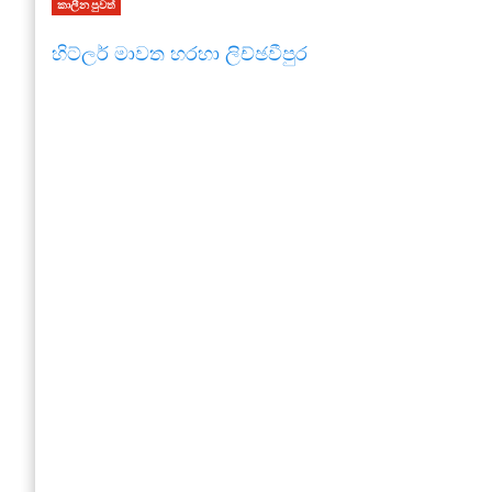
කාලීන පුවත්
හිට්ලර් මාවත හරහා ලිච්ඡවීපුර