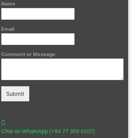
Name
*
Email
*
Comment or Message
*
Submit
Chat on WhatsApp (+94 77 359 6107)