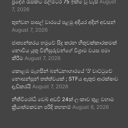
ප්‍රදේශ රැසකට මිලිමීටර 75 ඉක්ම වූ වැසි
August
7, 2026
තුන්වන පාසල් වාරයේ පළමු අදියර අදින් අවසන්
August 7, 2026
ජාත්‍යන්තරය හමුවේ සිදු කරන හිතුවක්කාරකමක්
නොවිය යුතු විනිසුරුවන්ගේ විශ්‍රාම වයස පමා
කිරීම
August 7, 2026
කොළඹ මැගසින් බන්ධනාගාරයේ ‘ඊ’ වාට්ටුවේ
නොසන්සුන් තත්ත්වයක් ; STFය ඇතුළු ආරක්ෂාව
දැඩිකරයි
August 7, 2026
නීතිවිරෝධී වෙබ් අඩවි 24ක් ලංකාව තුළ වහාම
ක්‍රියාත්මකවන පරිදි තහනම්
August 6, 2026