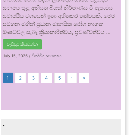
සමාජය තුළ අනියත බියක් නිර්මාණය වී ඇත.එය
සමාජයීය වශයෙන් ඉතා අහිතකර තත්වයකි. මෙම
සටහන මඟින් ප්‍රධාන මානසික රෝග නාශක
ඖෂධවල සැබෑ ක්‍රියාකාරීත්වය, ප්‍රචණ්ඩත්වය …
වැඩිපුර කියවන්න
විනිවිද සායනය
July 15, 2026
/
1
2
3
4
5
›
»
.