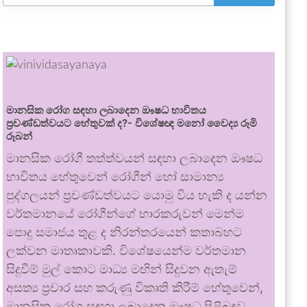
මානසික රෝග සඳහා ලබාදෙන ඖෂධ භාවිතය
ප්‍රචණ්ඩත්වයට හේතුවක් ද?- විශේෂඥ මනෝ වෛද්‍ය රූමි
රූබන්
මානසික රෝගී තත්ත්වයන් සඳහා ලබාදෙන ඖෂධ
භාවිතය හේතුවෙන් රෝගීන් හෝ සාමාන්‍ය
පුද්ගලයන් ප්‍රචණ්ඩත්වයට යොමු විය හැකි ද යන්න
වර්තමානයේ රෝගීන්ගේ භාරකරුවන් මෙන්ම
පොදු සමාජය තුළ ද නිරන්තරයෙන් කතාබහට
ලක්වන මාතෘකාවකි. විශේෂයෙන්ම වර්තමාන
සිදුවීම් මුල් කොට මාධ්‍ය මඟින් සිදුවන ඇතැම්
අසත්‍ය ප්‍රචාර සහ කරුණු විකෘති කිරීම් හේතුවෙන්,
මානසික රෝග සඳහා ලබාදෙන ඖෂධ පිළිබඳව