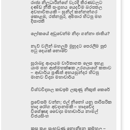
රාජ්‍ය නිලධාරීන්ගේ වැරදි තීරණවලට
දණ්ඩ නීති සංග්‍රහය යෙදවීම බරපතල
අවභාවිතයකි – සුනිල් කන්නන්ගර
කොළඹ, රත්නපුර, අම්පාර හිටපු මහ
දිසාපති
ලෝකයේ අඩුවෙන්ම නිදා ගන්නා ජාතිය?
නැව් වලින් බහලුම් මුහුදට පෙරලීම සුළු
පටු දෙයක් නොවේ
සුරාබදු ආදායම වාර්තාගත ලෙස ඉහළ
යාම සහ ආත්මභක්ෂක උරගයාගේ කතාව
– ආචාර්ය ප්‍රණීත් අභයසුන්දර හිටපු
මානව විද්‍යා මහාචාර්ය
විශ්වවිද්‍යාල කඩඉම් ලකුණු නිකුත් කෙරේ
ප්‍රවේසම් වන්න; එල් නිනෝ යනු පාරිසරික
හෘද රෝග අවදානමකි – හෘදවේද
විශේෂඥ වෛද්‍ය මහාචාර්ය නාමල්
විජයසිංහ
කුස තුළ සැඟවුණු නොනිදන කම්හල –