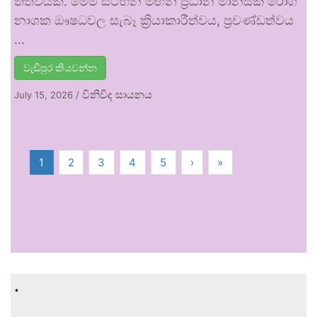
තත්වයකි. මෙම සටහන මඟින් ප්‍රධාන මානසික රෝග
නාශක ඖෂධවල සැබෑ ක්‍රියාකාරීත්වය, ප්‍රචණ්ඩත්වය
…
වැඩිපුර කියවන්න
විනිවිද සායනය
July 15, 2026
/
1
2
3
4
5
›
»
.