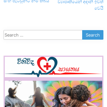
සිංහ පැටවුන්ට නම් තබයි
ව්‍යාපෘතියෙන් අදානි ඉවත්
වෙයි