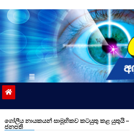
Skip
to
content
vinivida.lk
ගෝලීය නායකයන් සාමූහිකව කටයුතු කළ යුතුයි –
ජනපති