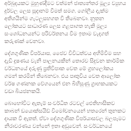
අර්බුදයකට මුහුණදීමට වත්මන් ජාත්‍යන්තර මූල්‍ය ව්‍යුහය
දුර්වල ලෙස සූදානම් වීමත් සමග, ගෝලීය දැක්ම
අතිශයින්ම ගැටලුසහගත වී තිබෙනවා. නූතන
ලෝකයට සාධාරණ ලෙස ගළපාගත හැකි මුල්‍ය
සංශෝධනයන්ට පරිවර්තනය වීම ඉතාම වැදගත්
කරුණක් වෙනවා.
දේශගුණික විපර්යාස, ජෛව විවිධත්වය අහිමිවීම සහ
දැඩි දූෂණය වැනි පාලනයකින් තොරව සිදුවන කාර්මික
වර්ධනයේ දරුණු ප්‍රතිවිපාක වෙත මේ ග්‍රහලෝකය
ගමන් කරමින් තිබෙනවා. එය පෘතුවිය වෙත ආලෝක
වර්ෂ ගණනක වේගයෙන් එන බිහිසුණු ග්‍රාහකයකට
වඩා බියජනකයි.
බොහෝවිට ඇතැම් සංවර්ධිත රටවල් ​ඓතිහාසිකව
කාබන් ඩයොක්සයිඩ් විමෝචනයෙන් හතරෙන් තුනකට
දායක වී ඇතත්, ඒවා දේශගුණික විපර්යාසවල බලපෑමට
නිරාවරණය වන්නේ ඉතා අඩුවෙන්. සංවර්ධනයේ