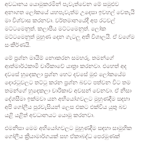
අවධානය යොමුකරමින් පැවැත්වෙන මේ සමුළුව
අනාගත ලෝකයේ යහපැවැත්ම උදෙසා ඉවහල් වෙතැයි
මා විශ්වාස කරනවා. වර්තමානයේදී අප රටවල්
මට්ටමෙනුත්, කලාපීය මට්ටමෙනුත්, ලෝක
මට්ටමෙනුත් මුහුණ දෙන ගැටලු අති විශාලයි. ඒ වගේම
සංකීර්ණයි.
මේ ප්‍රශ්න මායිම් නොකරන සමහරු, තමන්ගේ
ආත්මාර්ථකාමී චාරිකාවේ යාත්‍රා කරනවා. එහෙත් අද
දවසේ හුදෙකලා ප්‍රශ්න හෙට දවසේ මුළු ලෝකයේම
දොරටුවලට තට්ටු කරන ප්‍රශ්න බවට පත්වන විට තම
තමන්ගේ හුදෙකලා චාරිකාව අවසන් වෙනවා. ඒ නිසා
දේශසීමා ඉක්මවා යන අභියෝගවලට මුහුණදීම සඳහා
අපි ගෝලීය පුරවැසියන් ලෙස එකට එක්විය යුතු බව
යළි යළිත් අවධානයට යොමු කරනවා.
එමනිසා මෙම අභියෝගවලට මුහුණදීම සඳහා සාමුහික
ගෝලීය ක්‍රියාමාර්ගයක් සහ ඒකාබද්ධ පෙරමුණක්