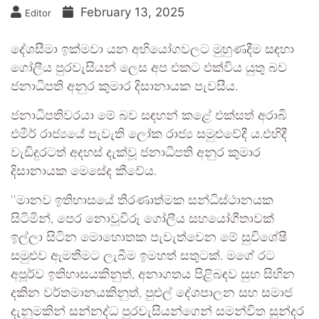
February 13, 2025
Editor
දේශසීමා ඉක්මවා යන අභියෝගවලට මුහුණදීම සඳහා
ගෝලීය පුරවැසියන් ලෙස අප එකට එක්විය යුතු බව
ජනාධිපති අනුර කුමාර දිසානායක පැවසීය.
ජනාධිපතිවරයා මේ බව සඳහන් කළේ එක්සත් අරාබි
එමීර් රාජ්‍යයේ පැවැති ලෝක රාජ්‍ය සමුළුවේදී ය.එහිදී
වැඩිදුරටත් අදහස් දැක්වූ ජනාධිපති අනුර කුමාර
දිසානායක මෙසේද කීවේය.
‘‘මානව ඉතිහාසයේ තීරණාත්මක සන්ධිස්ථානයක
සිටිමින්, පෙර නොවූවිරූ ගෝලීය සහයෝගීතාවක්
ඉල්ලා සිටින මොහොතක පැවැත්වෙන මේ සුවිශේෂී
සමුළුව ඇමතීමට ලැබීම ඉමහත් සතුටක්. මගේ රට
අපූර්ව ඉතිහාසයකිනුත්, අනාගතය පිළිබඳව සුභ සිහින
දකින වර්තමානයකිනුත්, පුළුල් දේශපාලන සහ සමාජ
දැනුමකින් සන්නද්ධ පුරවැසියන්ගෙන් සමන්විත සුන්දර