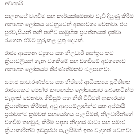
අවශ්‍යයි.
පාලනයේ වගවීම සහ කාර්යක්ෂමතාව වැඩි දියුණු කිරීම
අනාගත ලෝකය වෙනුවෙන් අත්‍යාවශ්‍ය වෙනවා. එය
පුරවැසියන් තනි තනිව සාමුහික ප්‍රයත්නයක් දක්වා
රැගෙන ඒමට හුරුකළ යුතු දෙයක්.
රාජ්‍ය ආයතන ව්‍යුහය සහ නිලධාරී තන්ත්‍රය තම
ක්‍රියාවලියන් ගැන වගකීමේ සහ වගවීමේ අවශ්‍යතාව
අනාගත ලෝකයට තීරණාත්මකව බලපානවා.
සමාජ සාධාරණත්වය සහ නීතියේ ආධිපත්‍යය ප්‍රමිතිගත
රාජ්‍යයකට මෙන්ම කෘතහස්ත ලෝකයකට බෙහෙවින්ම
වැදගත් වෙනවා. ගිවිසුම් සහ නීති විධිමත් ආකාරයට
ක්‍රියාත්මක කිරීමත්, අඩු ආදායම්ලාභීන්ට සහ අස්ථායී
ප්‍රජාවන්ට ක්‍රමවත් සහයෝගය සැලසීමත්, නිලධාරීන්ගේ
වගවීම තහවුරු කිරීම සඳහා නිදහස් මාධ්‍ය සහ සමාජ
ක්‍රියාකාරීන්ට ඉඩප්‍රස්ථා සැලසීමත් ඉතා වැදගත් වෙනවා.