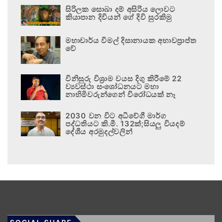
සිරිලක සොබා දම් අසිරිය ලොවට
කියාපාන දිවියන් ගේ දිවි සුරකිමු
මහාචාර්ය විමල් දිසානායක අභාවප්‍රාප්ත
වේ
විනිසුරු විශ්‍රාම වයස දිගු කිරීමේ 22
ව්‍යවස්ථා සංශෝධනයට මහා
නාහිමිවරුන්ගෙන් විරෝධයක් නෑ
2030 වන විට අධිවේගී මාර්ග
පද්ධතියට කි.මී. 132ක්;සියලු වියදම්
දේශීය අරමුදල්වලින්