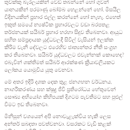
තුවක්කු බැරලයකින් වෙඩි තබන්නේ හෝ ගුවන්
යානයකින් පරමාණු බෝම්බ හෙළන්නේ හෝ, මිසයිල
විදිනයකින් ප්‍රහාර එල්ල කරන්නේ හෝ නැහැ. එහෙත්
ඉකුත් සමයේ න්‍යෂ්ටික ප්‍රහාරවලට වඩා බරපතළ
තර්ජනයක් සයිබර් ප්‍රහාර හරහා සිදුව තිබෙනවා. ආයුධ
සහිත සම්ප්‍රදායක යුද්ධවලදී සිවිල් වැසියන් ඉලක්ක
කිරීම වැනි දේවලට එරෙහිව ජාත්‍යන්තර නීති සංග්‍රහ
කර තිබෙනවා. සයිබර් යුද්ධවලට එවැන්නක් කොහෙද?
එබැවින් ශක්තිමත් සයිබර් ආරක්ෂණ ක්‍රියාවලියකට
ලෝකය යොමුවිය යුතු වෙනවා.
මේ අතර ඉදිරි දශක දෙක තුළ ජනගහන වර්ධනය,
නාගරීකරණය සහ ක්ෂුද්‍ර ජීවී ප්‍රතිරෝධය හේතුවෙන්
සෞඛ්‍ය අභියෝග කිහිපයක් දිගටම පැවතීමට සහ පුළුල්
වීමට ඉඩ තිබෙනවා.
මිනිසුන් වශයෙන් අපි නොවැළැක්විය හැකි ලෙස
අන්තර් සබඳතා පවත්වනවා. වසරකට වැඩි කළක්