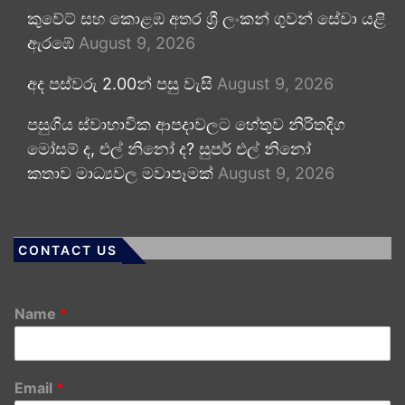
කුවේට් සහ කොළඹ අතර ශ්‍රී ලංකන් ගුවන් සේවා යළි
ඇරඹේ
August 9, 2026
අද පස්වරු 2.00න් පසු වැසි
August 9, 2026
පසුගිය ස්වාභාවික ආපදාවලට හේතුව නිරිතදිග
මෝසම් ද, එල් නිනෝ ද? සුපර් එල් නිනෝ
කතාව මාධ්‍යවල මවාපෑමක්
August 9, 2026
CONTACT US
Name
*
Email
*