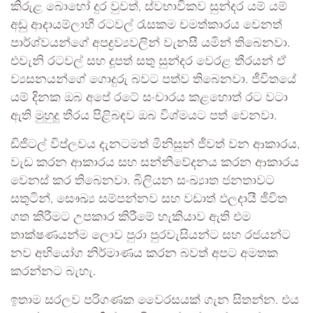
කිරුළ බොහෝ දුර වුවත්, ස්වභාවිකව සුන්දර යම් යම්
අඩු ආදායම්ලාභී රටවල් රැසකම චමත්කාරය වෙනත්
පාර්ශ්වයන්ගේ අපද්‍රව්‍යවලින් වැනසී යමින් තිබෙනවා.
එවැනි රටවල් සහ දූපත් සතු සුන්දර වෙරළ තීරයන් ඒ
ව්‍යසනයන්ගේ ගොදුරු බවට පත්ව තිබෙනවා. ජීවිතයේ
යම් දිනක ඔබ අපේ රටේ සංචාරය කළහොත් රට වටා
ඇති මුහුදු තීරය පිළිබඳව ඔබ විශ්මයට පත් වෙනවා.
ඩිජිටල් විප්ලවය දැනටමත් මිනිසුන් ජීවත් වන ආකාරය,
වැඩ කරන ආකාරය සහ සන්නිවේදනය කරන ආකාරය
වෙනස් කර තිබෙනවා. බිලියන සංඛ්‍යාත ජනතාවට
සතුටින්, සෞඛ්‍ය සම්පන්නව සහ වඩාත් ඵලදායී ජීවිත
ගත කිරීමට උපකාර කිරීමේ හැකියාව ඇති එම
තාක්ෂණයන්ම ලොව පුරා පුරවැසියන්ට සහ රජයන්ට
නව අභියෝග නිර්මාණය කරන බවත් අපට අමතක
කරන්නට බැහැ.
ඉතාම සරලව පරිගණක වෛරසයක් ගැන සිතන්න. එය