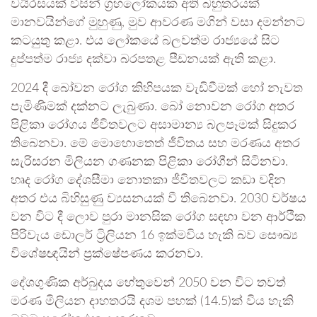
වයිරසයක් විසින් ග්‍රහලෝකයක අති බහුතරයක්
මානවයින්ගේ මුහුණු, මුව ආවරණ මගින් වසා දමන්නට
කටයුතු කළා. එය ලෝකයේ බලවත්ම රාජ්‍යයේ සිට
දුප්පත්ම රාජ්‍ය දක්වා බරපතළ පීඩනයක් ඇති කළා.
2024 දී බෝවන රෝග කිහිපයක වැඩිවීමක් හෝ නැවත
පැමිණීමක් දක්නට ලැබුණා. බෝ නොවන රෝග අතර
පිළිකා රෝගය ජීවිතවලට අසාමාන්‍ය බලපෑමක් සිදුකර
තිබෙනවා. මේ මොහොතෙත් ජීවිතය සහ මරණය අතර
සැරිසරන මිලියන ගණනක පිළිකා රෝගීන් සිටිනවා.
හෘද රෝග දේශසීමා නොතකා ජීවිතවලට කඩා වදින
අතර එය බිහිසුණු ව්‍යසනයක් වී තිබෙනවා. 2030 වර්ෂය
වන විට දී ලොව පුරා මානසික රෝග සඳහා වන ආර්ථික
පිරිවැය ඩොලර් ට්‍රිලියන 16 ඉක්මවිය හැකි බව සෞඛ්‍ය
විශේෂඥයින් ප්‍රක්ෂේපණය කරනවා.
දේශගුණික අර්බුදය හේතුවෙන් 2050 වන විට තවත්
මරණ මිලියන දාහතරයි දශම පහක් (14.5)ක් විය හැකි