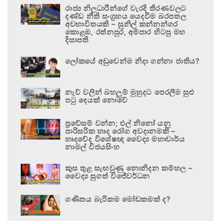
රාජ්‍ය නිලධාරීන්ගේ වැරදි තීරණවලට
දණ්ඩ නීති සංග්‍රහය යෙදවීම බරපතල
අවභාවිතයකි – සුනිල් කන්නන්ගර
කොළඹ, රත්නපුර, අම්පාර හිටපු මහ
දිසාපති
ලෝකයේ අඩුවෙන්ම නිදා ගන්නා ජාතිය?
නැව් වලින් බහලුම් මුහුදට පෙරලීම සුළු
පටු දෙයක් නොවේ
ප්‍රවේසම් වන්න; එල් නිනෝ යනු
පාරිසරික හෘද රෝග අවදානමකි –
හෘදවේද විශේෂඥ වෛද්‍ය මහාචාර්ය
නාමල් විජයසිංහ
කුස තුළ සැඟවුණු නොනිදන කම්හල –
වෛද්‍ය සුගත් විජේවර්ධන
ගණිතය බැරිකම මෝඩකමක් ද?