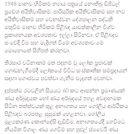
1948 මානව හිමිකම් න්‍යාය පත්‍රයේ නොතිබූ ඩිජිටල්
ප්‍රවේශ අයිතිවාසිකම්, පාරිසරික අයිතිවාසිකම් සහ නව
අයිතිවාසිකම් සහ වෙනස්වන දේශපාලන පද්ධති
මතුවීම මානව හිමිකම් පිළිබඳ යාවත්කාලීන විශ්ව
ප්‍රකාශනයක අවශ්‍යතාව ඉල්ලා සිටිනවා. ඒ පිළිබඳව
සංවේදී වීම සහ මැදිහත් වීමේ අවශ්‍යතාව මේ
මොහොතේ සිහිපත් කරනවා.
තිරසාර වටිනාකම් මත පදනම් වූ ලෝක ප්‍රජාවක්
ගොඩනැගීමේදී ලෝකයේ විවිධ සංස්කෘතික සම්ප්‍රදායන්
සඳහා ගෞරවය පවත්වා ගැනීම වැදගත් වෙනවා.
දුප්පත්ම රටවලින් සියයට 60 කට ආසන්න ප්‍රමාණයක්
ණය අර්බුදයක හෝ ණය අර්බුදයේ ඉහළ අවදානමක
සිටින තත්ත්වයක් තුළ අනාගතය සහ ගෝලීය ආර්ථිකය
පිළිබඳව බරපතළ සුසුමක් හෙළනවා. ගෝලීය
මූල්‍යකරණ කොන්දේසි දැඩිවීම, අනාගතයේදී ගෙවීමට
නියමිත විශාල ණය ගෙවීම් සහ පුළුල් ස්වෛරී ණය