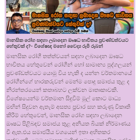
මානසික රෝග සඳහා ලබාදෙන ඖෂධ භාවිතය ප්‍රචණ්ඩත්වයට
හේතුවක් ද?- විශේෂඥ මනෝ වෛද්‍ය රූමි රූබන්
මානසික රෝගී තත්ත්වයන් සඳහා ලබාදෙන ඖෂධ
භාවිතය හේතුවෙන් රෝගීන් හෝ සාමාන්‍ය පුද්ගලයන්
ප්‍රචණ්ඩත්වයට යොමු විය හැකි ද යන්න වර්තමානයේ
රෝගීන්ගේ භාරකරුවන් මෙන්ම පොදු සමාජය තුළ ද
නිරන්තරයෙන් කතාබහට ලක්වන මාතෘකාවකි.
විශේෂයෙන්ම වර්තමාන සිදුවීම් මුල් කොට මාධ්‍ය
මඟින් සිදුවන ඇතැම් අසත්‍ය ප්‍රචාර සහ කරුණු විකෘති
කිරීම් හේතුවෙන්, මානසික රෝග සඳහා ලබාදෙන
ඖෂධ පිළිබඳව සමාජය තුළ අනියත බියක් නිර්මාණය
වී ඇත.එය සමාජයීය වශයෙන් ඉතා අහිතකර