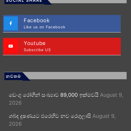
SOCIAL SHARE
Facebook
Like us on Facebook
Youtube
Subscribe US
නවතම
ඩෙංගු රෝගීන් සංඛ්‍යාව 89,000 ඉක්මවයි
August 9,
2026
ශබ්ද දූෂණයට එරෙහිව නව රෙගුලාසි
August 9,
2026