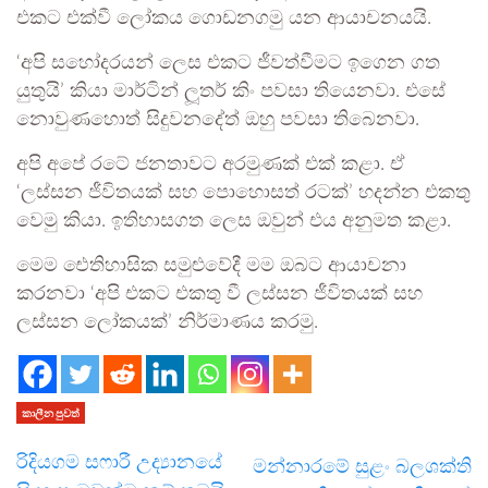
එකට එක්වී ලෝකය ගොඩනගමු යන ආයාචනයයි.
‘අපි සහෝදරයන් ලෙස එකට ජීවත්වීමට ඉගෙන ගත
යුතුයි’ කියා මාර්ටින් ලූතර් කිං පවසා තියෙනවා. එසේ
නොවුණහොත් සිදුවනදේත් ඔහු පවසා තිබෙනවා.
අපි අපේ රටේ ජනතාවට අරමුණක් එක් කළා. ඒ
‘ලස්සන ජීවිතයක් සහ පොහොසත් රටක්’ හදන්න එකතු
වෙමු කියා. ඉතිහාසගත ලෙස ඔවුන් එය අනුමත කළා.
මෙම ඓතිහාසික සමුළුවේදී මම ඔබට ආයාචනා
කරනවා ‘අපි එකට එකතු වී ලස්සන ජීවිතයක් සහ
ලස්සන ලෝකයක්’ නිර්මාණය කරමු.
කාලීන පුවත්
රිදියගම සෆාරී උද්‍යානයේ
මන්නාරමේ සුළං බලශක්ති