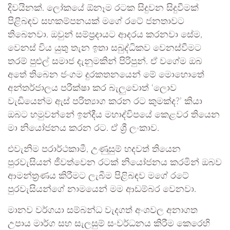
දිවයිනක්. ලෝකයේ ඕනෑම රටක සිදුවන සිදුවීමක්
පිළිබඳව සහකම්පනයක් මගේ රටේ ජනතාවට
තිබෙනවා. ඔවුන් සම්ප්‍රදායට ආදරය කරනවා සේම,
වෙනස් විය යුතු තැන ඉතා සබුද්ධිකව වෙනස්වීමට
තරම් පුළුල් සමාජ දැනුමකින් පිරිපුන්. ඒ වගේම ඔබ
අතේ තිබෙන ජංගම දුරකතනයෙන් මේ මොහොතේ
අන්තර්ජාලය පරීක්ෂා කර බැලුවොත් ‘ලොව
වැඩියෙන්ම ඇස් පරිත්‍යාග කරන රට කුමක්ද?’ කියා
ඔබට හමුවන්නේ ඉන්දීය මහාද්විපයේ කෙළවර තියෙන
මා නියෝජනය කරන රට. ඒ ශ්‍රී ලංකාව.
එවැනිම පරාර්ථකාමී, උණුසුම් හදවත් තියෙන
පුරවැසියන් ජීවත්වෙන රටක් නියෝජනය කරමින් ඔබව
ආමන්ත්‍රණය කිරීමට ලැබීම පිළිබඳව මගේ රටේ
පුරවැසියන්ගේ නාමයෙන් මම ආඩම්බර වෙනවා.
මානව වර්ගයා සම්බන්ධ වැදගත් අංශවල අනාගත
උපාය මාර්ග සහ සැලසුම් සංවර්ධනය කිරීම කෙරෙහි