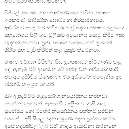
බවට පුරෝකථනය කරනවා.
ඩිජිටල් සෞඛ්‍ය, නව තාක්ෂණ සහ නවීන සෞඛ්‍ය
උපකරණ, පාරිසරික සෞඛ්‍ය හා තිරසාරභාවය,
ආර්ථිකව අවදානම් සහිත රටවල් සඳහා සෞඛ්‍ය මූල්‍යමය
සහයෝගය පිළිබඳව මූලිකව අවධානය යොමු කිරීම ඉතා
වැදගත් වෙනවා. ප්‍රජා සෞඛ්‍ය වැඩසටහන් ක්‍රමවත්
කිරීම සහ වැඩි කිරීමත් කළ යුතුව තිබෙනවා.
මානව වර්ගයා විසින්ම සිය ප්‍රගමනයට නිර්මාණය කළ
දේ, ඇතැම් විට අපගමනයට හේතු වන අභියෝගකාරී
බව අප ඉදිරිපිට තිබෙනවා. එම අභියෝග ජයගැනීම අප
විසින්ම කළයුතු දෙයක්.
ඔබ ඇතැම්විට මැදපෙරදිග නියෝජනය කරනවා
වෙන්නට පුළුවන්. ඇතැම්විට අප්‍රිකාව, ආසියාව,
යුරෝපය හෝ බටහිර නියෝජනය වන්නට පුළුවන්.
එහෙත්… අපි සියලු දෙනා මුහුණ දෙන ප්‍රශ්න වගේම
අපේ හදවත්වල ‘ලබ් ඩප්’ නාදය ආයාචනා කරන්නේ