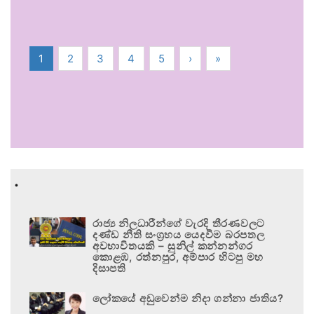
1
2
3
4
5
›
»
.
රාජ්‍ය නිලධාරීන්ගේ වැරදි තීරණවලට
දණ්ඩ නීති සංග්‍රහය යෙදවීම බරපතල
අවභාවිතයකි – සුනිල් කන්නන්ගර
කොළඹ, රත්නපුර, අම්පාර හිටපු මහ
දිසාපති
ලෝකයේ අඩුවෙන්ම නිදා ගන්නා ජාතිය?