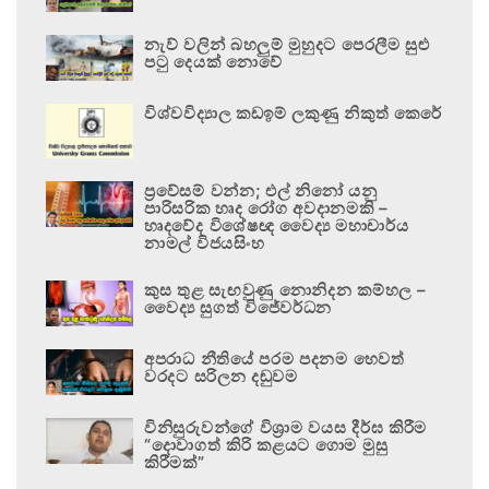
නැව් වලින් බහලුම් මුහුදට පෙරලීම සුළු
පටු දෙයක් නොවේ
විශ්වවිද්‍යාල කඩඉම් ලකුණු නිකුත් කෙරේ
ප්‍රවේසම් වන්න; එල් නිනෝ යනු
පාරිසරික හෘද රෝග අවදානමකි –
හෘදවේද විශේෂඥ වෛද්‍ය මහාචාර්ය
නාමල් විජයසිංහ
කුස තුළ සැඟවුණු නොනිදන කම්හල –
වෛද්‍ය සුගත් විජේවර්ධන
අපරාධ නීතියේ පරම පදනම හෙවත්
වරදට සරිලන දඬුවම
විනිසුරුවන්ගේ විශ්‍රාම වයස දීර්ඝ කිරීම
“දොවාගත් කිරි කළයට ගොම මුසු
කිරීමක්”