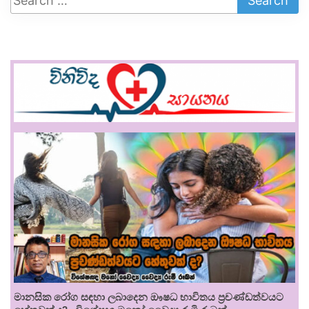
මානසික රෝග සඳහා ලබාදෙන ඖෂධ භාවිතය ප්‍රචණ්ඩත්වයට