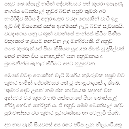
පසුව බොක්සැල් නමින් දේවත්වයට පත් කුමරා ඉපැදුණු
නගරය බොක්සැල් නුවර බවත් පසුව කුමරා අට
හැවිරිදිව සිටිය දී අනුරාධපුර වටදා ගෙයකින් වැටී ඉළ
ඇට බිඳී මියගොස් යක්ෂ ආත්මයක් ලැබූ බවත් පැවසෙයි.
වටදාගෙය යනු ධාතුන් වහන්සේ තැන්පත් කිරීම පිණිස
වක්‍රාකාර හැඩයට තනවන ලද මන්දිරයකි. ඒ අනුව
මෙම කුමරුන්ගේ පියා කිසියම් යුගයක ජීවත් වූ දුසිල්වත්
තෙර නමක විය නොහැකිද? යන අනුමානය ද
මුළුමනින්ම බැහැර කිරීමට අපට නුපුළුවන.
මෙසේ වටදා ගෙයකින් වැටී මියගිය කුමරුවකු පසුව වට
කුමාර නමින් දේවත්වයට පත් වූ ජනප්‍රවාදයක් ද තිබේ.
‘කුමාර දෙව් උපත’ නම් ජන කාව්‍යයක සඳහන් වන
අන්දමට වට කුමාර නම් යක්ෂයාගේ පියා බොක්සැල්
නිරිඳු හෙවත් තෙරිඳුන් ය. ඒ අනුව මෙම බොක්සැල් දේව
පුරාවෘත්තය වට කුමාර පුරාවෘත්තය හා පටලැවී තිබේ.
දහ නව වැනි සියවසේ අප රටේ පරිපාලන නිලධාරියකු