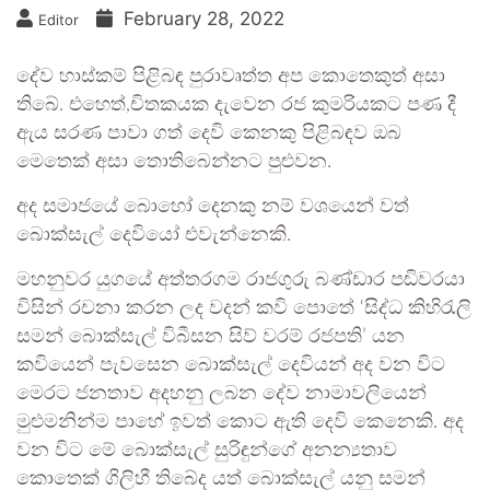
February 28, 2022
Editor
දේව හාස්කම් පිළිබඳ පුරාවෘත්ත අප කොතෙකුත් අසා
තිබේ. එහෙත්,චිතකයක දැවෙන රජ කුමරියකට පණ දී
ඇය සරණ පාවා ගත් දෙවි කෙනකු පිළිබඳව ඔබ
මෙතෙක් අසා තොතිබෙන්නට පුළුවන.
අද සමාජයේ බොහෝ දෙනකු නම් වශයෙන් වත්
බොක්සැල් දෙවියෝ එවැන්නෙකි.
මහනුවර යුගයේ අත්තරගම රාජගුරු බණ්ඩාර පඬිවරයා
විසින් රචනා කරන ලද වදන් කවි පොතේ ‘සිද්ධ කිහිරැලි
සමන් බොක්සැල් විබීසන සිව් වරම් රජපති’ යන
කවියෙන් පැවසෙන බොක්සැල් දෙවියන් අද වන විට
මෙරට ජනතාව අදහනු ලබන දේව නාමාවලියෙන්
මුළුමනින්ම පාහේ ඉවත් කොට ඇති දෙවි කෙනෙකි. අද
වන විට මේ බොක්සැල් සුරිඳුන්ගේ අනන්‍යතාව
කොතෙක් ගිලිහී තිබේද යත් බොක්සැල් යනු සමන්