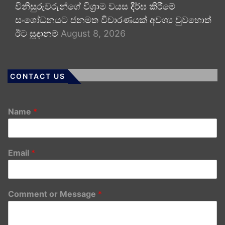
විනිසුරුවරුන්ගේ විශ්‍රාම වයස දීර්ඝ කිරීමේ
සංශෝධනයට ජනමත විචාරණයක් අවශ්‍ය වුවහොත්
ඊට සූදානම්
August 8, 2026
CONTACT US
Name
*
Email
*
Comment or Message
*