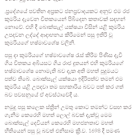
,ප්‍රදේශයේ පවතින අප්‍රකට ජනප්‍රවාදයකට අනුව එම රජ
කුමරිය දැවෙන චිතකයෙන් පිබිදෙන කතාවක් සඳහන්
නොවේ. එහි දී බොක්සැල් යක්ෂයා විසින් යළි කුමරිය
උපදවන ලද්දේ ආදාහනය කිරීමෙන් පසු ඉතිරි වූ
කුමරියගේ භෂ්මාවශේෂ වලිනි.
පසු දා කුමරියගේ භෂ්මාවශේෂ රැස් කිරීම පිණිස දැවී
ගිය චිතකය අබියසට ගිය රාජ දූතයන් එහි කුමරියගේ
භෂ්මාවශේෂ නොමැති බව දැක අති මහත් පුදුමයට
පත්ව තිබේ. බොක්සැල් යක්ෂයා ඉදිරිපත්ව තමන් එම
කුමරිය යළි උපදවා තම සහකාරිය බවට පත් කර ගත්
බව පවසනුයේ ඒ අවස්ථාවේදී ය.
නමුදු පසු කලෙක ස්ත්‍රීන් උමතු කොට තමන්ට වසඟ කර
ගැනීම කෙරෙහි මහත් ලොල් බවක් දැක්වූ මෙම
බොක්සැල් දෙවියන් කෙරෙහි මහජනතාව මහත්
භීතියෙන් පසු වූ බවත් එනිසාම ක්‍රි.ව. 1698 දී පමණ