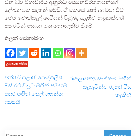
වන බව මහාචාර්ය අනුරාධ සෙනෙවිරත්නයන්ගේ
ලේඛනයක සඳහන් වෙයි. ඒ කෙසේ හෝ අද වන විට
මෙම බොක්සැල් දෙවියන් පිළිබඳ ඇදහීම් මාත්‍රයක්වත්
අප රටින් සොයා ගත නොහැකිව තිබේ.
තිලක් සේනාසිංහ
උරුමයක අසිරිය
අන්තර් පළාත් පෞද්ගලික
රූපලාවන්‍ය සැත්කම් මඟින්
බස් රථ වලට මගීන් සමඟම
සැබැවින්ම රූමත් විය
අතර මගින් තෙල් ගහන්න
හැකිද?
අවසර!