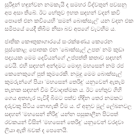
සුරිඳුන් හඳුන්වන නමකැයි ද සමහර විද්වතුන් පවසනු
අප අසා තිබේ. ඊට හේතුව ඉහත සඳහන් වදන් කවි
පොතේ එන කවියෙහි ‘සමන් බොක්සැල්’ යන වදන එක
සමීපයේ යෙදී තිබීම නිසා බව අපගේ වැටහීම ය.
ජාතික කෞතුකාගාරයේ සංරක්ෂණය කෙරෙන
පුස්කොළ පොතක එන ‘බොක්සැල් උපත’ නම් කුඩා
පද්‍යයක මෙම දෙවියන්ගේ උප්පත්ති කතාව සඳහන්
වෙයි. එහි සඳහන් අන්දමට මොහු මහසෙන් නම් රජ
කෙනෙකුගේ පුත් කුමරෙකි. නමුදු මෙම බොක්සැල්
කුමරුන්ගේ පියා ‘මහසෙන් තෙරිඳු’ යනුවෙන් ඇතැම්
තැනක සඳහන් වීම විවාදාත්මක ය. ඊට හේතුව ගිහි
ගෙය අතහැර පැවිදි බිමට පත්ව හිඳින තෙර නමකට
දරුවකු සිටිය නොහැකි වීම ය. ඒ අනුව මුල් ලේඛනවල
සඳහන් ‘මහසෙන් නිරිඳු’ යන්න පසුකාලීන පිටපත්
රචකයන් විසින් ‘මහසෙන් තෙරිඳු’ යනුවෙන් වරදවා
ලියා ඇති බවක් ද පෙනෙයි.