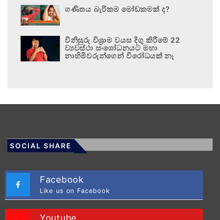
ගණිතය බැරිකම මෝඩකමක් ද?
විනිසුරු විශ්‍රාම වයස දිගු කිරීමේ 22
ව්‍යවස්ථා සංශෝධනයට මහා
නාහිමිවරුන්ගෙන් විරෝධයක් නෑ
SOCIAL SHARE
Facebook
Like us on Facebook
Youtube