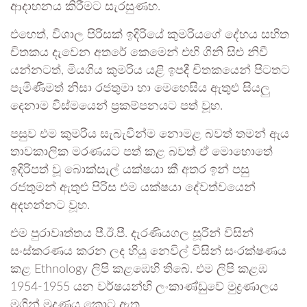
ආදාහනය කිරීමට සැරසුණහ.
එහෙත්, විශාල පිරිසක් ඉදිරියේ කුමරියගේ දේහය සහිත
චිතකය දැවෙන අතරේ කෙමෙන් එහි ගිනි සිළු නිවී
යන්නටත්, මියගිය කුමරිය යළි ඉපදී චිතකයෙන් පිටතට
පැමිණීමත් නිසා රජතුමා හා මෙහෙසිය ඇතුළු සියලු
දෙනාම විස්මයෙන් ප්‍රකම්පනයට පත් වූහ.
පසුව එම කුමරිය සැබැවින්ම නොමළ බවත් තමන් ඇය
තාවකාලික මරණයට පත් කළ බවත් ඒ මොහොතේ
ඉදිරිපත් වූ බොක්සැල් යක්ෂයා කී අතර ඉන් පසු
රජතුමන් ඇතුළු පිරිස එම යක්ෂයා දේවත්වයෙන්
අදහන්නට වූහ.
එම පුරාවෘත්තය පී.ඊ.පී. දැරණියගල සූරීන් විසින්
සංස්කරණය කරන ලද හියු නෙවිල් විසින් සංරක්ෂණය
කළ Ethnology ලිපි කළඹෙහි තිබේ. එම ලිපි කළඹ
1954-1955 යන වර්ෂයන්හි ලංකාණ්ඩුවේ මුද්‍රණාලය
මගින් මුද්‍රණය කොට ඇත.