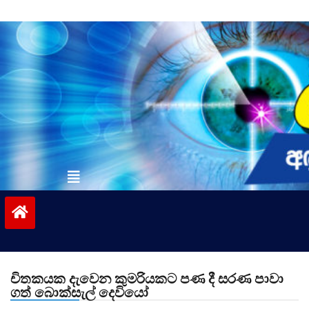
Skip
to
content
vinivida.lk
චිතකයක දැවෙන කුමරියකට පණ දී සරණ පාවා
ගත් බොක්සැල් දෙවියෝ