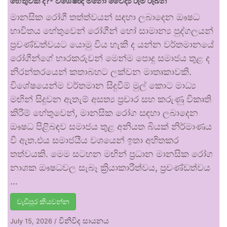
හේතුවක් ද?- විශේෂඥ මනෝ වෛද්‍ය රූමි රූබන්
මානසික රෝගී තත්ත්වයන් සඳහා ලබාදෙන ඖෂධ
භාවිතය හේතුවෙන් රෝගීන් හෝ සාමාන්‍ය පුද්ගලයන්
ප්‍රචණ්ඩත්වයට යොමු විය හැකි ද යන්න වර්තමානයේ
රෝගීන්ගේ භාරකරුවන් මෙන්ම පොදු සමාජය තුළ ද
නිරන්තරයෙන් කතාබහට ලක්වන මාතෘකාවකි.
විශේෂයෙන්ම වර්තමාන සිදුවීම් මුල් කොට මාධ්‍ය
මඟින් සිදුවන ඇතැම් අසත්‍ය ප්‍රචාර සහ කරුණු විකෘති
කිරීම් හේතුවෙන්, මානසික රෝග සඳහා ලබාදෙන
ඖෂධ පිළිබඳව සමාජය තුළ අනියත බියක් නිර්මාණය
වී ඇත.එය සමාජයීය වශයෙන් ඉතා අහිතකර
තත්වයකි. මෙම සටහන මඟින් ප්‍රධාන මානසික රෝග
නාශක ඖෂධවල සැබෑ ක්‍රියාකාරීත්වය, ප්‍රචණ්ඩත්වය
…
වැඩිපුර කියවන්න
විනිවිද සායනය
July 15, 2026
/