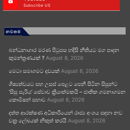
Subscribe US
නවතම
බන්ධනාගාර මරණ පිටුපස හදිසි නීතියට මග පාදන
කුමන්ත්‍රණයක් ?
August 8, 2026
මෙටා සමාගමට දඩයක්
August 8, 2026
ශිෂ්‍යත්වයට සහ උසස් පෙළට පෙනී සිටින සිසුන්ට
‘සිසු සැරිය’ සේවාව ක්‍රියාත්මකයි – ජාතික ගමනාගමන
කොමිෂන් සභාව
August 8, 2026
දත්ත ආරක්ෂණ අධිකාරියෙන් රාජ්‍ය අංශය සඳහා නව
චක්‍ර ලේඛයක් නිකුත් කරයි
August 8, 2026