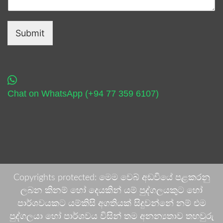
Submit
Chat on WhatsApp (+94 77 359 6107)
Copyrights protected: මෙම වෙබ් අඩවියේ පළකරනු
ලබන කිනම් හෝ දෙයකින් යම් පුද්ගලයකුට හෝ
පාර්ශවයකට යම්කිසි අගතියක් සිදුවන්නේ නම් එම
පුද්ගලයා හෝ පාර්ශවය විසින් තම අනන්‍යතාව තහවුරු