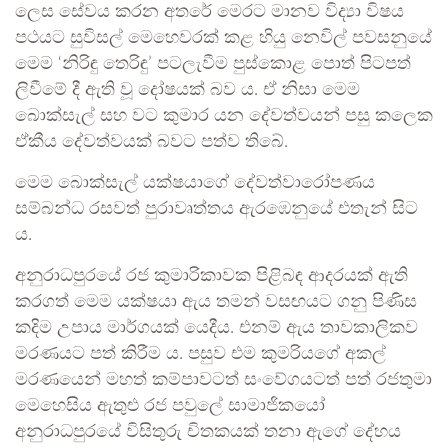
ලෙස සේවය කරන අතරේ මෙරට මානව විද්‍යා විෂය
පථයට සුවිසල් මෙහෙවරක් කළ හියු නෙවිල් පවසනුයේ
මෙම ‘නිරිඳු තෙරිඳු’ පටලැවීම පුස්කොළ පොත් පිටපත්
ලිවීමේ දී ඇති වූ දෝෂයක් බව ය. ඒ නිසා මෙම
බොක්සැල් සහ වට කුමාර යන දේවත්වයන් පසු කලෙක
ඒකීය දේවත්වයක් බවට පත්ව තිබේ.
මෙම බොක්සැල් යක්ෂයාගේ දේවත්වාරෝපණය
සම්බන්ධ රසවත් පුරාවෘත්තය ඇරඹෙනුයේ එතැන් සිට
ය.
අනුරාධපුරයේ රජ කුමාරිකාවක පිළිබඳ ආදරයක් ඇති
කරගත් මෙම යක්ෂයා ඇය තමන් වසඟයට ගනු පිණිස
කදිම උපාය මාර්ගයක් යෙදීය. එනම් ඇය තාවකාලිකව
මරණයට පත් කිරීම ය. පසුව එම කුමරියගේ අකල්
මරණයෙන් මහත් කම්පාවටත් සංවේගයටත් පත් රජතුමා
මෙහෙසිය ඇතුළු රජ පවුලේ සාමාජිකයෝ
අනුරාධපුරයේ විසිතුරු චිතකයක් තනා ඇගේ දේහය