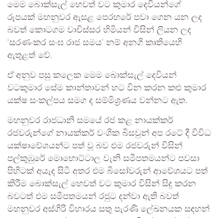
මෙම බොක්සැල් හෙවත් වට කුමාර දෙවියන්ගේ
රූපයක් මහනුවර ඇසළ පෙරහරේ පවා ගෙන යන ලද
බවත් කොටගම වාචිස්සර හිමියන් විසින් ලියන ලද
‘සරණංකර සංඝ රාජ සමය’ නම් අනගි කෘතියෙහි
ඇතුළත් වේ.
ඒ අනුව පසු කලෙක මෙම බොක්සැල් දෙවියන්
වටකුමාර සේම කාන්තාවන් හට වින කරන කළු කුමාර
යක්ෂ සංකල්පය සමග ද සම්මිශ්‍රණය වන්නට ඇත.
මහනුවර රාජධානි සමයේ රජ කළ නායක්කර්
රජවරුන්ගේ නායක්කර් වංශික බිසවුන් අප රටේ දී විවිධ
යක්ෂාවේශයන්ට පත් වූ බව එම රජවරුන් විසින්
පල්කුඹුරේ මොහොට්ටාල වැනි සමීපතමයන්ට පවසා
පිහිටක් අයැද සිටි අතර එම බිසෝවරුන් ආවේශයට පත්
කිරීම බොක්සැල් හෙවත් වට කුමාර විසින් සිදු කරන
බවටත් එම සමීපතමයන් රජුට දන්වා ඇති බවත්
මහනුවර අස්ගිරි විහාරය සතු පැරණි ලේඛනයක සඳහන්