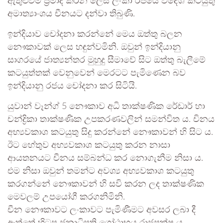
ඇතුළුවීම ප්‍රමාද කරන ලෙස ලංකා රජයේ විදේශ කටයුතු
අමාත්‍යාංශය චීනයට දන්වා තිබුණි.
ඉන්දියාව චෝදනා කරන්නේ මෙය ඔත්තු බලන
නෞකාවක් ලෙස හඳුන්වමිනි. ඔවුන් ඉන්දියානු
සාගරයේ ජාත්‍යන්තර මුහුදු සීමාවේ සිට ඔත්තු බැලීමේ
කටයුත්තක් වෙනුවෙන් මෙරටට පැමිණෙන බව
ඉන්දියානු රජය චෝදනා කර සිටියි.
යුවාන් වෑන්ග් 5 නෞකාව අධි තාක්ෂණික රේඩාර් හා
චන්ද්‍රිකා තාක්ෂණික උපකරණවලින් සමන්විත ය. චිනය
අභ්‍යවකාශ කටයුතු සිදු කරන්නේ නෞකාවන් හි සිට ය.
ඊට හේතුව අභ්‍යවකාශ කටයුතු කරන නාසා
ආයතනයට චීනය සම්බන්ධ කර නොගැනීම නිසා ය.
එම නිසා ඔවුන් තමන්ට අවශ්‍ය අභ්‍යවකාශ කටයුතු
කරගන්නේ නෞකාවන් හි සවි කරන ලද තාක්ෂණික
මෙවලම් උපයෝගී කරගනිමිනි.
චීන නෞකාවට ලංකාවට පැමිණීමට අවසර ලබා දී