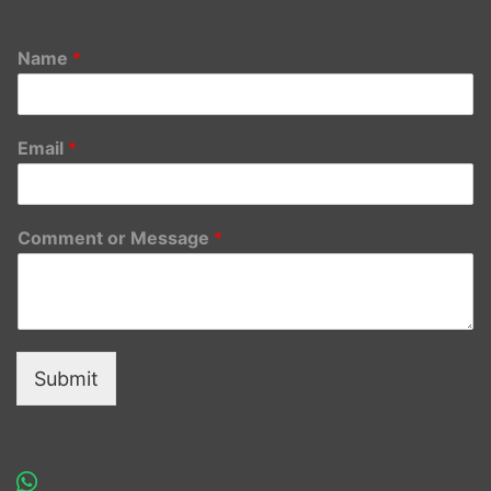
Name
*
Email
*
Comment or Message
*
Submit