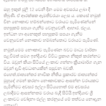
ඇත්තේ හිටපු ජනාධිපති ගෝඨාභය රාජපක්ෂ ය.
ඔහු ඉකුත් ජුලි 12 වෙනි දින මෙම අවසරය ලබා දී
තිබුණි. ඒ ආරක්ෂක ඇමතිවරයා ලෙස ය. කෙසේ නමුත්
චින නෞකාව හම්බන්තොට වරායට පැමිණෙන්නේ
පහසුකම් සපයා ගැනීම වෙනුවෙනි. ආහාර, ජලය,
ඉන්ධන හා අනෙකුත් පහසුකම් සපයා ගැනීම
වෙනුවෙන් නෞකාව හම්බන්තොට වරායට පැමිණේ.
නමුත්,මෙම නෞකාව පැමිණෙන බවට මාධ්‍ය වාර්තා
පළවීමත් සමග ඉන්දියාව විවිධ ප්‍රකාශ නිකුත් කරන්නට
විය. ඔවුන් කියා සිටියේ ලංකාව ගන්නා ක්‍රියාමාර්ග ගැන
ඔවුන් දැඩි අවධානයකින් පසුවන බවකි.
එහෙත්,ජාත්‍යන්තර නාවික නීතිය ප්‍රකාරව ජාත්‍යන්තර
මුහුදේ ගමන් කරනා නෞකාවකට ආසන්න වරායකට
පැමිනීමට අවසර ඉල්ලා සිටියහොත් එම අවසරය
ලබාදීමට ආසන්නතම වරාය බැඳී සිටියි.ඉන්දියාව ශ්‍රී
ලංකාවට චෝදනා එල්ල කරනුයේ මේ තත්වය නොදැන
නොවේ.