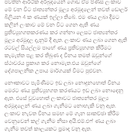
පවතින ආර්ථික අර්බුදයෙන් ගොඩ ඒම පිණිස ලංකාව
මේ වන විට ජාත්‍යන්තර මූල්‍ය අරමුදලෙන් තවත් ඩොලර්
බිලියන 4 ක ණයක් ඉල්ලා තිබේ. එම ණය ලබා දීමට
කලින් ලංකාව මේ වන විට ගෙන ඇති ණය
ප්‍රතිව්‍යුහගතකරණය කර ගන්නා ලෙසට ජාත්‍යන්තර
මූල්‍ය අරමුදල දැනුම් දී ඇත. ලංකාව ණය ලබා ගෙන ඇති
රටවල් සියල්ලම පාහේ ණය ප්‍රතිව්‍යුහගත කිරීමට
කැමැත්ත පළ කර තිබුණ ද චීනය තමත් ඔවුන්ගේ
ස්ථාවරය ප්‍රකාශ කර නොමැත.එය ඔවුන්ගේ
දේශපාලනික උපාය මාර්ගයක් වීමට පුළුවන.
නෞකාවට පැමිණීමට ඉඩ ලබා නොදුනහොත් චීනය
මෙරට ණය ප්‍රතිව්‍යුහගත කරණයට ඉඩ ලබා නොදෙනු
ඇත. එසේ වුවහොත් ලංකාවට ජාත්‍යන්තර මූල්‍ය
අරමුදලෙන් ණය ලබා ගැනීමට නොහැකි වනු ඇත.
ලංකාව නැවත චීනය සමඟ මේ ගැන සාකච්ඡා කිරීම
වෙනුවෙන් කල් ගැනීම නිසා අයි.එම්.එෆ් ණය ලබා
ගැනීම තවත් කාලයකට ප්‍රමාද වනු ඇත.