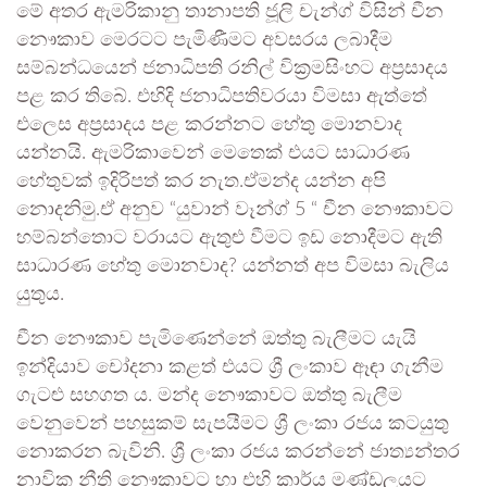
මේ අතර ඇමරිකානු තානාපති ජූලි චැන්ග් විසින් චීන
නෞකාව මෙරටට පැමිණීමට අවසරය ලබාදීම
සම්බන්ධයෙන් ජනාධිපති රනිල් වික්‍රමසිංහට අප්‍රසාදය
පළ කර තිබේ. එහිදි ජනාධිපතිවරයා විමසා ඇත්තේ
එලෙස අප්‍රසාදය පළ කරන්නට හේතු මොනවාද
යන්නයි. ඇමරිකාවෙන් මෙතෙක් එයට සාධාරණ
හේතුවක් ඉදිරිපත් කර නැත.ඒමන්ද යන්න අපි
නොදනිමු.ඒ අනුව “යුවාන් වෑන්ග් 5 “ චීන නෞකාවට
හම්බන්තොට වරායට ඇතුළු වීමට ඉඩ නොදීමට ඇති
සාධාරණ හේතු මොනවාද? යන්නත් අප විමසා බැලිය
යුතුය.
චීන නෞකාව පැමිණෙන්නේ ඔත්තු බැලීමට යැයි
ඉන්දියාව චෝදනා කළත් එයට ශ්‍රී ලංකාව ඈඳා ගැනීම
ගැටළු සහගත ය. මන්ද නෞකාවට ඔත්තු බැලීම
වෙනුවෙන් පහසුකම් සැපයීමට ශ්‍රී ලංකා රජය කටයුතු
නොකරන බැවිනි. ශ්‍රී ලංකා රජය කරන්නේ ජාත්‍යන්තර
නාවික නීති නෞකාවට හා එහි කාර්ය මණ්ඩලයට