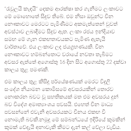
“රැවුලයි කැඳයි“ දෙකම ආරක්ෂා කර ගැනීමට ලංකාවට
මේ මොහොතේ සිදුව තිබේ. එම නිසා ඔවුන්ට චීන
නෞකාවට මෙරටට පැමිණීමට අකමැත්තෙන් වුවත්
අවස්ථාව ලබාදීමට සිදුව ඇත. ලංකා රජය ඉන්දියාව
සමඟ මේ ගැන එකඟතාවයකට පැමිණ ඇතැයි
වාර්තාවේ. එය ලංකාව ලද ජයග්‍රහණයකි. චින
නෞකාවට හම්බන්තොට වරායේ නවතා තැබීමට
අවසර ඇත්තේ අගොස්තු 16 දින සිට අගොස්තු 22 දක්වා
කාලය තුළ පමණකි.
එම කාලය තුළ කිසිදු පර්යේෂණයක් මෙරට විදුලි
සංදේශ නියාමන කොමිසමේ අවසරයකින් තොරව
නොකරන බවට වූ සහතිකයක් මත එම අවසරය දුන්
බව විදේශ අමාත්‍යාංශය පවසයි. එහෙත් චීන මාධ්‍ය
පවසන්නේ එවැනි අවසරයකට චීනය එකඟ වී
නොමැති බවකි.නමුදු මේ සම්බන්ධයේ ඉදිරියේ කුමකින්
කුමක් වේදැයි අනාවැකි කීමට දැන් කල් වේලා වැඩිය.