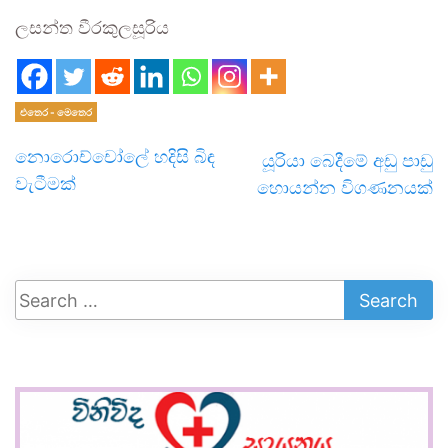
ලසන්ත වීරකුලසූරිය
එතෙර - මෙතෙර
නොරොච්චෝලේ හදිසි බිඳ
යූරියා බෙදීමේ අඩු පාඩු
වැටීමක්
හොයන්න විගණනයක්