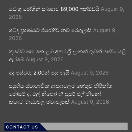
ඩෙංගු රෝගීන් සංඛ්‍යාව 89,000 ඉක්මවයි
August 9,
2026
ශබ්ද දූෂණයට එරෙහිව නව රෙගුලාසි
August 9,
2026
කුවේට් සහ කොළඹ අතර ශ්‍රී ලංකන් ගුවන් සේවා යළි
ඇරඹේ
August 9, 2026
අද පස්වරු 2.00න් පසු වැසි
August 9, 2026
පසුගිය ස්වාභාවික ආපදාවලට හේතුව නිරිතදිග
මෝසම් ද, එල් නිනෝ ද? සුපර් එල් නිනෝ
කතාව මාධ්‍යවල මවාපෑමක්
August 9, 2026
CONTACT US