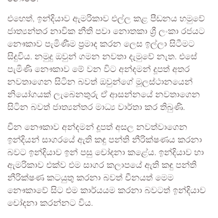
එහෙත්, ඉන්දියාව ඇමරිකාව එල්ල කළ පීඩනය හමුවේ
ජාත්‍යන්තර නාවික නීති පවා නොතකා ශ්‍රී ලංකා රජයට
නෞකාව පැමිණීම ප්‍රමාද කරන ලෙස ඉල්ලා සිටීමට
සිදුවිය. නමුදු ඔවුන් ගමන නවතා දැමුවේ නැත. එසේ
පැමිණි නෞකාව මේ වන විට අන්දමන් දූපත් අතර
නවතාගෙන සිටින බවත් ඔවුන්ගේ මූලස්ථානයෙන්
නියෝගයක් ලැබෙනතුරු ඒ ආසන්නයේ නවතාගෙන
සිටින බවත් ජාත්‍යන්තර මාධ්‍ය වාර්තා කර තිබුණි.
චීන නෞකාව අන්දමන් දූපත් අසල නවත්වාගෙන
ඉන්දියන් සාගරයේ ඇති කඳු පන්ති නීරික්ෂණය කරනා
බවට ඉන්දියාව ඉන් පසු චෝදනා කළේය. ඉන්දියාව හා
ඇමරිකාව එක්ව එම සාගර කලාපයේ ඇති කඳු පන්ති
නීරික්ෂණ කටයුතු කරනා බවත් චීනයත් මෙම
නෞකාවේ සිට එම කාර්යයම කරනා බවටත් ඉන්දියාව
චෝදනා කරන්නට විය.