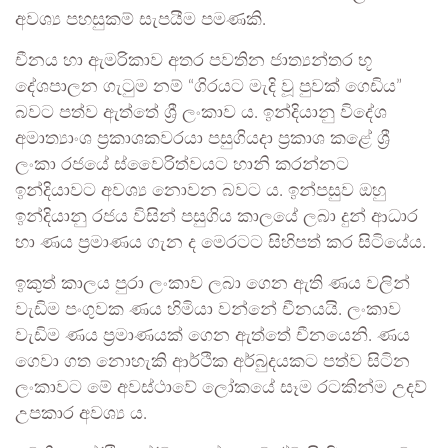
අවශ්‍ය පහසුකම් සැපයීම පමණකි.
චීනය හා ඇමරිකාව අතර පවතින ජාත්‍යන්තර භූ
දේශපාලන ගැටුම නම් “ගිරයට මැදි වූ පුවක් ගෙඩිය”
බවට පත්ව ඇත්තේ ශ්‍රී ලංකාව ය. ඉන්දියානු විදේශ
අමාත්‍යාංශ ප්‍රකාශකවරයා පසුගියදා ප්‍රකාශ කළේ ශ්‍රී
ලංකා රජයේ ස්වෛරිත්වයට හානි කරන්නට
ඉන්දියාවට අවශ්‍ය නොවන බවට ය. ඉන්පසුව ඔහු
ඉන්දියානු රජය විසින් පසුගිය කාලයේ ලබා දුන් ආධාර
හා ණය ප්‍රමාණය ගැන ද මෙරටට සිහිපත් කර සිටියේය.
ඉකුත් කාලය පුරා ලංකාව ලබා ගෙන ඇති ණය වලින්
වැඩිම පංගුවක ණය හිමියා වන්නේ චීනයයි. ලංකාව
වැඩිම ණය ප්‍රමාණයක් ගෙන ඇත්තේ චීනයෙනි. ණය
ගෙවා ගත නොහැකි ආර්ථික අර්බුදයකට පත්ව සිටින
ලංකාවට මේ අවස්ථාවේ ලෝකයේ සෑම රටකින්ම උදව්
උපකාර අවශ්‍ය ය.