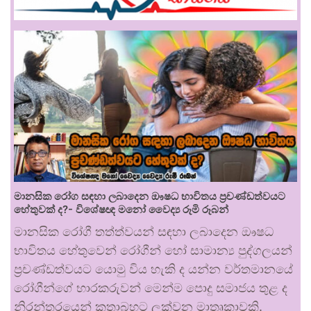
මානසික රෝග සඳහා ලබාදෙන ඖෂධ භාවිතය ප්‍රචණ්ඩත්වයට
හේතුවක් ද?- විශේෂඥ මනෝ වෛද්‍ය රූමි රූබන්
මානසික රෝගී තත්ත්වයන් සඳහා ලබාදෙන ඖෂධ
භාවිතය හේතුවෙන් රෝගීන් හෝ සාමාන්‍ය පුද්ගලයන්
ප්‍රචණ්ඩත්වයට යොමු විය හැකි ද යන්න වර්තමානයේ
රෝගීන්ගේ භාරකරුවන් මෙන්ම පොදු සමාජය තුළ ද
නිරන්තරයෙන් කතාබහට ලක්වන මාතෘකාවකි.