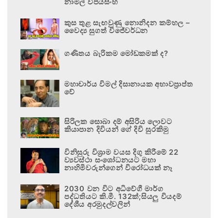
නාමල් විජයසිංහ
කුස තුළ සැඟවුණු නොනිදන කම්හල –
වෛද්‍ය සුගත් විජේවර්ධන
ගණිතය බැරිකම මෝඩකමක් ද?
මහාචාර්ය විමල් දිසානායක අභාවප්‍රාප්ත
වේ
සිරිලක සොබා දම් අසිරිය ලොවට
කියාපාන දිවියන් ගේ දිවි සුරකිමු
විනිසුරු විශ්‍රාම වයස දිගු කිරීමේ 22
ව්‍යවස්ථා සංශෝධනයට මහා
නාහිමිවරුන්ගෙන් විරෝධයක් නෑ
2030 වන විට අධිවේගී මාර්ග
පද්ධතියට කි.මී. 132ක්;සියලු වියදම්
දේශීය අරමුදල්වලින්