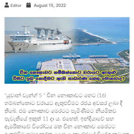
August 15, 2022
Editor
“යුවාන් වෑන්ග් 5 “ චීන නෞකාවට හෙට (16)
හම්බන්තොට වරායට ඇතුළුවීමට රජය අවසර ලබා දී
තිබේ. එම නෞකාව මෙරටට පැමිණීමට නියමිතව
පැවැතියේ ඉකුත් 11 දා ය. එහෙත්, ඉන්දියාවේ සහ
ඇමරිකාවේ විරෝධය මත චීන නෞකාව මෙරටට