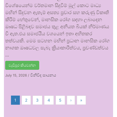
විශේෂයෙන්ම වර්තමාන සිදුවීම් මුල් කොට මාධ්‍ය
මඟින් සිදුවන ඇතැම් අසත්‍ය ප්‍රචාර සහ කරුණු විකෘති
කිරීම් හේතුවෙන්, මානසික රෝග සඳහා ලබාදෙන
ඖෂධ පිළිබඳව සමාජය තුළ අනියත බියක් නිර්මාණය
වී ඇත.එය සමාජයීය වශයෙන් ඉතා අහිතකර
තත්වයකි. මෙම සටහන මඟින් ප්‍රධාන මානසික රෝග
නාශක ඖෂධවල සැබෑ ක්‍රියාකාරීත්වය, ප්‍රචණ්ඩත්වය
…
වැඩිපුර කියවන්න
විනිවිද සායනය
July 15, 2026
/
1
2
3
4
5
›
»