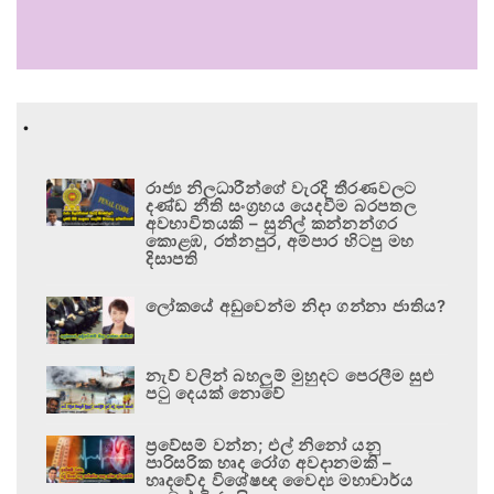
.
රාජ්‍ය නිලධාරීන්ගේ වැරදි තීරණවලට
දණ්ඩ නීති සංග්‍රහය යෙදවීම බරපතල
අවභාවිතයකි – සුනිල් කන්නන්ගර
කොළඹ, රත්නපුර, අම්පාර හිටපු මහ
දිසාපති
ලෝකයේ අඩුවෙන්ම නිදා ගන්නා ජාතිය?
නැව් වලින් බහලුම් මුහුදට පෙරලීම සුළු
පටු දෙයක් නොවේ
ප්‍රවේසම් වන්න; එල් නිනෝ යනු
පාරිසරික හෘද රෝග අවදානමකි –
හෘදවේද විශේෂඥ වෛද්‍ය මහාචාර්ය