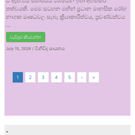
වී ඇත.එය සමාජයීය වශයෙන් ඉතා අහිතකර
තත්වයකි. මෙම සටහන මඟින් ප්‍රධාන මානසික රෝග
නාශක ඖෂධවල සැබෑ ක්‍රියාකාරීත්වය, ප්‍රචණ්ඩත්වය
…
වැඩිපුර කියවන්න
විනිවිද සායනය
July 15, 2026
/
1
2
3
4
5
›
»
.