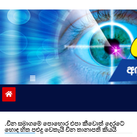
Skip
to
content
vinivida.lk
.චීන සමාගමේ පොහොර එපා කීවොත් දෙරටේ
හොඳ හිත පළුදු වෙතැයි චීන තානාපති කියයි