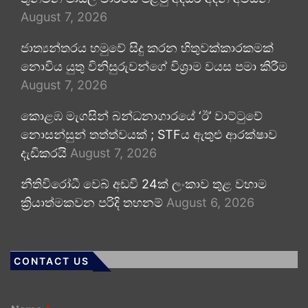
August 7, 2026
ජාත්‍යන්තරය හමුවේ සිදු කරන හිතුවක්කාරකමක්
නොවිය යුතු විනිසුරුවන්ගේ විශ්‍රාම වයස පමා කිරීම
August 7, 2026
කොළඹ මැගසින් බන්ධනාගාරයේ ‘ඊ’ වාට්ටුවේ
නොසන්සුන් තත්ත්වයක් ; STFය ඇතුළු ආරක්ෂාව
දැඩිකරයි
August 7, 2026
නීතිවිරෝධී වෙබ් අඩවි 24ක් ලංකාව තුළ වහාම
ක්‍රියාත්මකවන පරිදි තහනම්
August 6, 2026
CONTACT US