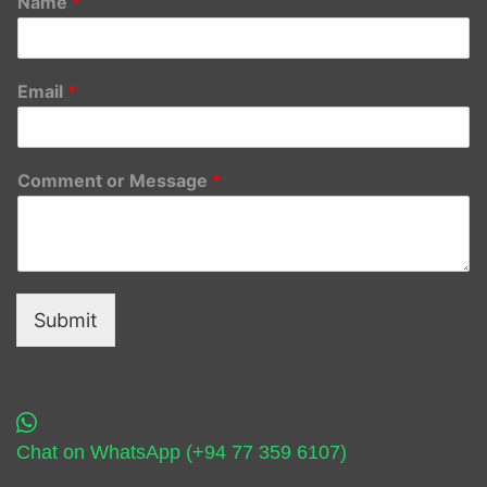
Name
*
Email
*
Comment or Message
*
Submit
Chat on WhatsApp (+94 77 359 6107)