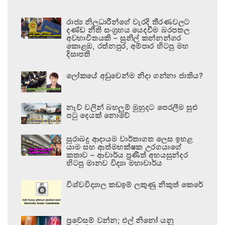
රාජ්‍ය නිලධාරීන්ගේ වැරදි තීරණවලට
දණ්ඩ නීති සංග්‍රහය යෙදවීම බරපතල
අවභාවිතයකි – සුනිල් කන්නන්ගර
කොළඹ, රත්නපුර, අම්පාර හිටපු මහ
දිසාපති
ලෝකයේ අඩුවෙන්ම නිදා ගන්නා ජාතිය?
නැව් වලින් බහලුම් මුහුදට පෙරලීම සුළු
පටු දෙයක් නොවේ
සුරාබදු ආදායම වාර්තාගත ලෙස ඉහළ
යාම සහ ආත්මභක්ෂක උරගයාගේ
කතාව – ආචාර්ය ප්‍රණීත් අභයසුන්දර
හිටපු මානව විද්‍යා මහාචාර්ය
විශ්වවිද්‍යාල කඩඉම් ලකුණු නිකුත් කෙරේ
ප්‍රවේසම් වන්න; එල් නිනෝ යනු