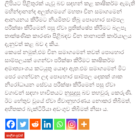
ලිපියට පිළිතුරක් යැවූ බව සඳහන් කළ කෘෂිකර්ම ඇමැති
මහින්දානන්ද අලුත්ගමගේ මහතා චීන සමාගමෙන්
ආනයනය කිරීමට නියමිතව තිබූ පොහොර සාම්පල
පරීක්ෂා කිරීමෙන් පසු ඒවා ප්‍රතික්ෂේප කිරීමට බලපෑ
තාක්ෂණික කාරණා පිළිබඳව චීන තානාපති කාර්යාලය
දැනුවත් කළ බව ද කීය.
කෙසේ නමුත්,එම චීන සමාගමෙන් තවත් පොහොර
සාම්පලයක් ගෙන්වා පරීක්ෂා කිරීමට කෘෂිකර්ම
අමාත්‍යාංශය කටයුතු යොදා ඇත.එම සමාගමෙන් මීට
පෙර ගෙන්වන ලද පොහොර සාම්පල දෙකක් ශාක
නිරෝධායන සේවය පරීක්ෂා කිරීමෙන් පසු ඒවා
වගාවන් සඳහා භාවිතයට නුසුදුසු බව තහවුරු කෙරුණි.
ඊට හේතුව වූයේ ඒවා ජීවානුහරණය නොකර තිබීමත්,
අහිතකර බැක්ටීරියා අඩංගුව තිබීමත් නිසා ය.
කාලීන පුවත්