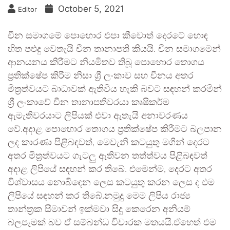
October 5, 2021
Editor
චීන සමාගමේ පොහොර එපා කීවොත් දෙරටේ හොඳ
හිත පළුදු වෙතැයි චීන තානාපති කියයි. චීන සමාගමෙන්
ආනයනය කිරීමට නියමිතව තිබූ පොහොර තොගය
ප්‍රතික්ෂේප කිරීම නිසා ශ්‍රී ලංකාව සහ චීනය අතර
මිත්‍රත්වයට බාධාවක් ඇතිවිය හැකි බවට සඳහන් කරමින්
ශ්‍රී ලංකාවේ චීන තානාපතිවරයා කෘෂිකර්ම
ඇමැතිවරයාට ලිපියක් එවා ඇතැයි අනාවරණය
වේ.අදාළ පොහොර තොගය ප්‍රතික්ෂේප කිරීමට බලපාන
ලද කාරණා පිළිබඳවත්, මෙවැනි කටයුතු මගින් දෙරට
අතර මිත්‍රත්වයට ගැටලු ඇතිවන තත්ත්වය පිළිබඳවත්
අදාළ ලිපියේ සඳහන් කර තිබේ. එමෙන්ම, දෙරට අතර
විශ්වාසය නොබිඳෙන ලෙස කටයුතු කරන ලෙස ද එම
ලිපියේ සඳහන් කර තිබේ.නමුදු මෙම ලිපිය රාජ්‍ය
තාන්ත්‍රක සීමාවන් ඉක්මවා සිදු කෙරෙන අනියම්
බලපෑමක් බව ඒ සම්බන්ධ විචාරක මතයයි.ඒහෙත් එම