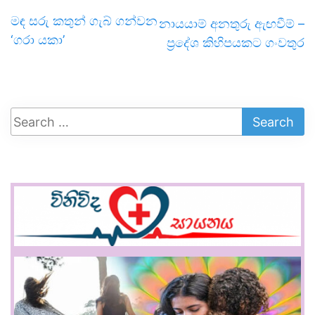
මඳ සරු කතුන් ගැබ් ගන්වන
නායයාම් අනතුරු ඇඟවීම් –
‘ගරා යකා’
ප්‍රදේශ කිහිපයකට ගංවතුර