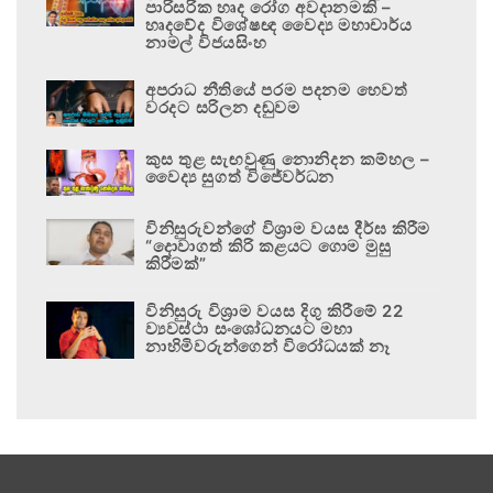
පාරිසරික හෘද රෝග අවදානමකි –
හෘදවේද විශේෂඥ වෛද්‍ය මහාචාර්ය
නාමල් විජයසිංහ
අපරාධ නීතියේ පරම පදනම හෙවත්
වරදට සරිලන දඬුවම
කුස තුළ සැඟවුණු නොනිදන කම්හල –
වෛද්‍ය සුගත් විජේවර්ධන
විනිසුරුවන්ගේ විශ්‍රාම වයස දීර්ඝ කිරීම
“දොවාගත් කිරි කළයට ගොම මුසු
කිරීමක්”
විනිසුරු විශ්‍රාම වයස දිගු කිරීමේ 22
ව්‍යවස්ථා සංශෝධනයට මහා
නාහිමිවරුන්ගෙන් විරෝධයක් නෑ