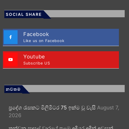
SOCIAL SHARE
Facebook
Like us on Facebook
Youtube
Subscribe US
නවතම
ප්‍රදේශ රැසකට මිලිමීටර 75 ඉක්ම වූ වැසි
August 7,
2026
තුන්වන පාසල් වාරයේ පළමු අදියර අදින් අවසන්