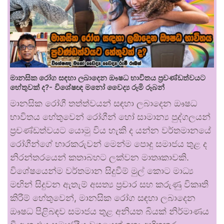
මානසික රෝග සඳහා ලබාදෙන ඖෂධ භාවිතය ප්‍රචණ්ඩත්වයට
හේතුවක් ද?- විශේෂඥ මනෝ වෛද්‍ය රූමි රූබන්
මානසික රෝගී තත්ත්වයන් සඳහා ලබාදෙන ඖෂධ
භාවිතය හේතුවෙන් රෝගීන් හෝ සාමාන්‍ය පුද්ගලයන්
ප්‍රචණ්ඩත්වයට යොමු විය හැකි ද යන්න වර්තමානයේ
රෝගීන්ගේ භාරකරුවන් මෙන්ම පොදු සමාජය තුළ ද
නිරන්තරයෙන් කතාබහට ලක්වන මාතෘකාවකි.
විශේෂයෙන්ම වර්තමාන සිදුවීම් මුල් කොට මාධ්‍ය
මඟින් සිදුවන ඇතැම් අසත්‍ය ප්‍රචාර සහ කරුණු විකෘති
කිරීම් හේතුවෙන්, මානසික රෝග සඳහා ලබාදෙන
ඖෂධ පිළිබඳව සමාජය තුළ අනියත බියක් නිර්මාණය