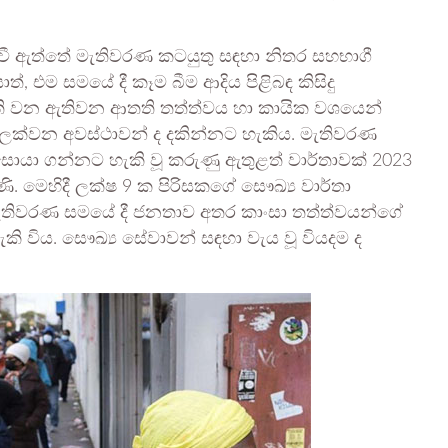
වී ඇත්තේ මැතිවරණ කටයුතු සඳහා නිතර සහභාගී
, එම සමයේ දී කෑම බීම ආදිය පිළිබඳ කිසිදු
ි වන ඇතිවන ආතති තත්ත්වය හා කායික වශයෙන්
ක්වන අවස්ථාවන් ද දකින්නට හැකිය. මැතිවරණ
සොයා ගන්නට හැකි වූ කරුණු ඇතුළත් වාර්තාවක් 2023
. මෙහිදී ලක්ෂ 9 ක පිරිසකගේ සෞඛ්‍ය වාර්තා
 මැතිවරණ සමයේ දී ජනතාව අතර කාංසා තත්ත්වයන්ගේ
 විය. සෞඛ්‍ය සේවාවන් සඳහා වැය වූ වියදම ද