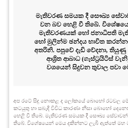
මැතිවරණ සමයක දී සෞඛ්‍ය සේවා
වන බව හෙළි වී තිබේ. විශේෂය
මැතිවරණයක් හෝ ජනාධිපති ම
හෝ මුලින්ම ඡන්දය භාවිත කරන්
අතරිනි. පපුවේ දැඩි වේදනා, තිය
ආශ්‍රිත ආබාධ (ගැස්ට්‍රයිටිස් ව
වශයෙන් සිදුවන තුවාල පවා මෙ
අප රටේ සිදු නොකළ ද ලෝකයේ බොහෝ රටවල මේ ස
කටයුතු හා සබැඳි විවිධ කාරණා නිසා බොහෝ දෙනෙ
හෙළි වී තිබේ. මැතිවරණ සමයක දී සෞඛ්‍ය සේවාවන
තිබේ. විශේෂයෙන් මෙය දකින්නට ලැබී ඇත්තේ ම