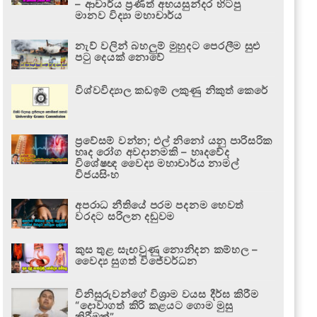
– ආචාර්ය ප්‍රණීත් අභයසුන්දර හිටපු
මානව විද්‍යා මහාචාර්ය
නැව් වලින් බහලුම් මුහුදට පෙරලීම සුළු
පටු දෙයක් නොවේ
විශ්වවිද්‍යාල කඩඉම් ලකුණු නිකුත් කෙරේ
ප්‍රවේසම් වන්න; එල් නිනෝ යනු පාරිසරික
හෘද රෝග අවදානමකි – හෘදවේද
විශේෂඥ වෛද්‍ය මහාචාර්ය නාමල්
විජයසිංහ
අපරාධ නීතියේ පරම පදනම හෙවත්
වරදට සරිලන දඬුවම
කුස තුළ සැඟවුණු නොනිදන කම්හල –
වෛද්‍ය සුගත් විජේවර්ධන
විනිසුරුවන්ගේ විශ්‍රාම වයස දීර්ඝ කිරීම
“දොවාගත් කිරි කළයට ගොම මුසු
කිරීමක්”