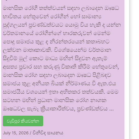
මානසික රෝගී තත්ත්වයන් සඳහා ලබාදෙන ඖෂධ
භාවිතය හේතුවෙන් රෝගීන් හෝ සාමාන්‍ය
පුද්ගලයන් ප්‍රචණ්ඩත්වයට යොමු විය හැකි ද යන්න
වර්තමානයේ රෝගීන්ගේ භාරකරුවන් මෙන්ම
පොදු සමාජය තුළ ද නිරන්තරයෙන් කතාබහට
ලක්වන මාතෘකාවකි. විශේෂයෙන්ම වර්තමාන
සිදුවීම් මුල් කොට මාධ්‍ය මඟින් සිදුවන ඇතැම්
අසත්‍ය ප්‍රචාර සහ කරුණු විකෘති කිරීම් හේතුවෙන්,
මානසික රෝග සඳහා ලබාදෙන ඖෂධ පිළිබඳව
සමාජය තුළ අනියත බියක් නිර්මාණය වී ඇත.එය
සමාජයීය වශයෙන් ඉතා අහිතකර තත්වයකි. මෙම
සටහන මඟින් ප්‍රධාන මානසික රෝග නාශක
ඖෂධවල සැබෑ ක්‍රියාකාරීත්වය, ප්‍රචණ්ඩත්වය …
වැඩිපුර කියවන්න
විනිවිද සායනය
July 15, 2026
/