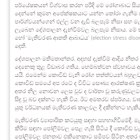
පර්යේෂකයන් විශ්වාස කරන පරිදි මේ රෝගාබාධ සි
දෙන්නේ කුමන අපේක්ෂකයාට යන්න තෝරා ගැනීම සම
පාර්ශ්වයන්ගෙන් එල්ල වන දැඩි බලපෑම් නිසා සහ
ලැබෙන දේශපාලන දැන්වීම්වල බලපෑම නිසාය. මේ ත
හෝ ‘මැතිවරණ ආතති ආබාධය’ (election stress dis
දෙති.
දේශපාලන මතිමතාන්තර, අදහස් දැක්වීම් ආදිය නිත
දෙනෙකු තුළ විඩාබර ගතිය, හෙම්බත්වන ස්වභාවය ඇති 
යයි. එමෙන්ම කොවිඩ් වැනි රෝග තත්ත්වයන් බහුලව ව
කොවිඩ් සමයේ අප රටේ ද විවිධ සෞඛ්‍ය ආරක්ෂණ ක්
අතර නිල නොවන ලෙස වුව ද වාර්තා වූ කරුණුවලට අන
සිදු වූ බව දක්නට හැකි විය. ඊට අමතරව ස්පර්ශය,
යුතු වර්ධනයක් මැතිවරණ කාලවල දී දකින්නට හැකි
මැතිවරණ ව්‍යාපාරික කටයුතු සඳහා සහභාගිවීමේදී, මැ
කිරීම සඳහා පෝලිම්වල පෙළ ගැසී සිටිය දී කොවිඩ් වැ
පෝලිම්වල ජනතාව එකිනෙකාට සමීපව සිටින අතර ඒ