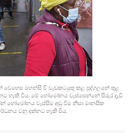
 වෙහෙස මහන්සි වී වැඩකටයුතු කළ පුද්ගලයන් තුළ
ට හැකි විය. මේ හෝමෝනය වෑස්සෙන්නේ සිරුර දැඩි
් හෝමෝනය වෑස්සිම අඩු වීම නිසා මානසික
ර්ධනය වනු දක්නට හැකි විය.