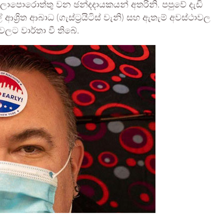
ාපොරොත්තු වන ඡන්දදායකයන් අතරිනි. පපුවේ දැඩි
‍රිත ආබාධ (ගැස්ට්‍රයිටිස් වැනි) සහ ඇතැම් අවස්ථාවල
වලට වාර්තා වී තිබේ.