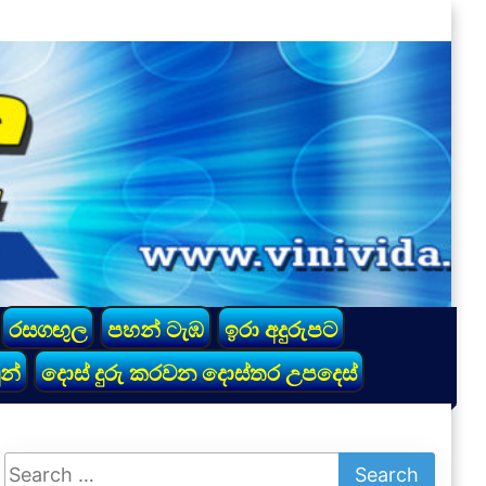
රසගඟුල
පහන් ටැඹ
ඉරා අදුරුපට
න්
දොස් දුරු කරවන දොස්තර උපදෙස්