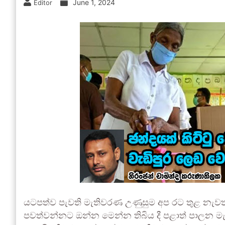
June 1, 2024
Editor
යටපත්ව පැවති මැතිවරණ උණුසුම අප රට තුළ නැව
පවත්වන්නට ඔන්න මෙන්න තිබිය දී පළාත් පාලන ම