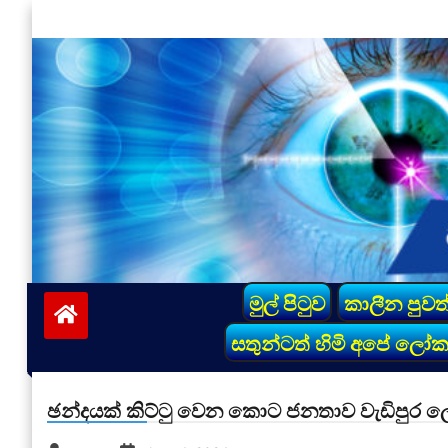
Skip
to
content
vinivida.lk
මුල් පිටුව
කාලීන පුවත
සතුන්ටත් හිමි අපේ ලෝ
ඡන්දයක් කිට්ටු වෙන කොට ජනතාව වැඩිපුර 