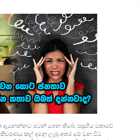
ත දැනෙන්නට පටන් ගෙන තිබේ. පසුගිය වතාවේ
ැතිවරණය කල් දමනු ලැබූ අතර මේ වන විට