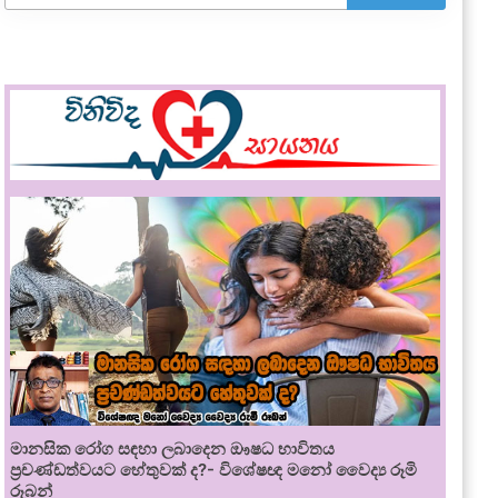
මානසික රෝග සඳහා ලබාදෙන ඖෂධ භාවිතය
ප්‍රචණ්ඩත්වයට හේතුවක් ද?- විශේෂඥ මනෝ වෛද්‍ය රූමි
රූබන්