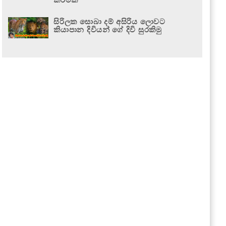
සිරිලක සොබා දම් අසිරිය ලොවට
කියාපාන දිවියන් ගේ දිවි සුරකිමු