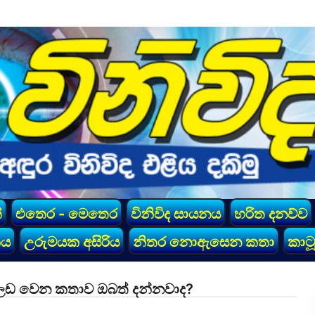
්
එතෙර - මෙතෙර
විනිවිද සායනය
හරිත දනව්ව
කය
උරුමයක අසිරිය
නිතර නොඇසෙන කතා
කාටූ
ලෙඩ වෙන කතාව ඔබත් දන්නවාද?