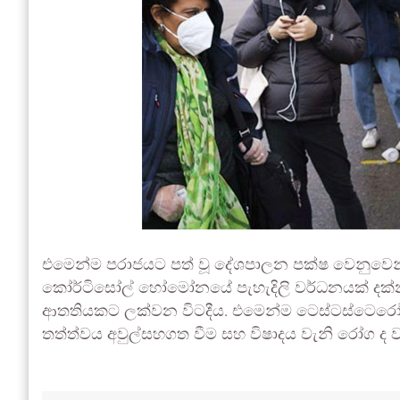
එමෙන්ම පරාජයට පත් වූ දේශපාලන පක්ෂ වෙනුවෙන්
කෝර්ටිසෝල් හෝමෝනයේ පැහැදිලි වර්ධනයක් දක්න
ආතතියකට ලක්වන විටදීය. එමෙන්ම ටෙස්ටස්ටෙරෝන
තත්ත්වය අවුල්සහගත වීම සහ විෂාදය වැනි රෝග ද ව