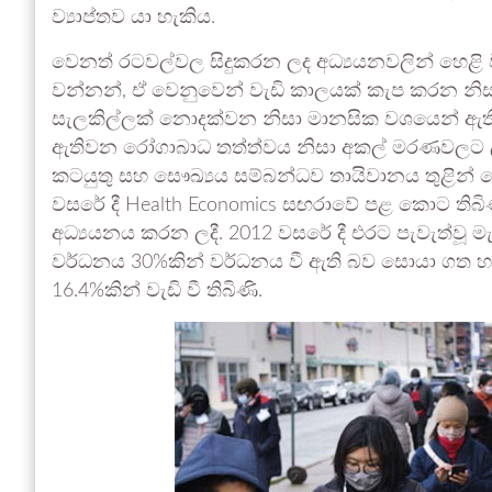
ව්‍යාප්තව යා හැකිය.
වෙනත් රටවල්වල සිදුකරන ලද අධ්‍යයනවලින් හෙළි 
වන්නන්, ඒ වෙනුවෙන් වැඩි කාලයක් කැප කරන නිසාත්
සැලකිල්ලක් නොදක්වන නිසා මානසික වශයෙන් ඇත
ඇතිවන රෝගාබාධ තත්ත්වය නිසා අකල් මරණවලට ල
කටයුතු සහ සෞඛ්‍යය සම්බන්ධව තායිවානය තුළින් 
වසරේ දී Health Economics සඟරාවේ පළ කොට තිබිණි
අධ්‍යයනය කරන ලදී. 2012 වසරේ දී එරට පැවැත්වූ
වර්ධනය 30%කින් වර්ධනය වී ඇති බව සොයා ගත හැකි
16.4%කින් වැඩි වී තිබිණි.