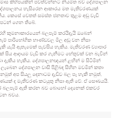
ාස කිහිපයකින් පවත්වන්නට නියමිත බව දේශපාලන
රටේ දේශපාලනය හැසිරෙන ආකාරය මත මැතිවරණයක්
කිය. කෙසේ වෙතත් සමස්ත ජනතාව තුළම අඩු වැඩි
 පටන් ගෙන තිබේ.
ෙහි කුමනාකාරයෙන් බලපෑම් කරයිදැයි ඔබෙන්
තැම් පාරිභෝගික භාණ්ඩවල මිල අඩු වන නිසා
ි යැයි ඇතැමෙක් පැවසිය හැකිය. මැතිවරණ ව්‍යාපාර
් සිය ආදායම වැඩි කර ගැනීමට හේතුවක් වන බැවින්
වා දැකිය හැකිය. දේශපාලනඥයන් ළඟින් ම සිටිමින්
ට ලැබෙන දේශපාලන වාසි පිළිබඳ සිහින මවමින් කතා
මුත් අප සියලු දෙනාටම දැඩිව බල පෑ හැකි නමුත්,
ක් ද මැතිවරණ කටයුතු නිසා ඇති වේ. ඒ සෞඛයයි.
කර බලපෑම් ඇති කරන බව බොහෝ දෙනෙක් එකවර
 වන බවය.