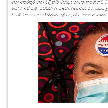
හෝ අතරතුර හෝ මුලින්ම ඡන්දය භාවිත කරන්නට බල
වේදනා, තියුණු ස්වසන ආසාදන, ආමාශය සහ බඩවැල් ආශ්
දී ශාරීරික වශයෙන් සිදුවන තුවාල පවා මෙම අධ්‍යයන