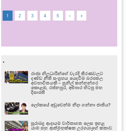
1
2
3
4
5
›
»
.
රාජ්‍ය නිලධාරීන්ගේ වැරදි තීරණවලට
දණ්ඩ නීති සංග්‍රහය යෙදවීම බරපතල
අවභාවිතයකි – සුනිල් කන්නන්ගර
කොළඹ, රත්නපුර, අම්පාර හිටපු මහ
දිසාපති
ලෝකයේ අඩුවෙන්ම නිදා ගන්නා ජාතිය?
සුරාබදු ආදායම වාර්තාගත ලෙස ඉහළ
යාම සහ ආත්මභක්ෂක උරගයාගේ කතාව