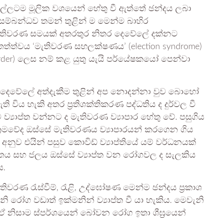
යල්ලටම මූලික වශයෙන් හේතු වී ඇත්තේ ඡන්දය ලබා
්බන්ධව තමන් තුළින් ම මෙන්ම බාහිර
 මැතිවරණ සමයක් අතරතුර නිතර දෙවේලේ දක්නට
ත්ත්වය ‘මැතිවරණ සහලක්ෂණය’ (election syndrome)
order) ලෙස නම් කළ යුතු යැයි පර්යේෂකයෝ පෙන්වා
ර දෙවේලේ අත්දැකීම තුළින් අප නොදන්නා වුව බොහෝ
විය හැකි අතර ප්‍රතිශක්තිකරණ පද්ධතිය ද දුර්වල වී
්‍යාප්ත වන්නට ද මැතිවරණ ව්‍යාපාර හේතු වේ. පසුගිය
‍රමවේද ඔස්සේ මැතිවරණය ව්‍යාපාරයන් කරගෙන ගිය
ුව එයින් පසුව කොවිඩ් ව්‍යාප්තියේ යම් වර්ධනයක්
 වාතය සහ ජලය ඔස්සේ ව්‍යාප්ත වන රෝගවල ද සැලකිය
ය.
තිවරණ රැස්වීම්, රැළි, උද්ඝෝෂණ මෙන්ම ඡන්දය ප්‍රකාශ
නි රෝග වඩාත් ඉක්මනින් ව්‍යාප්ත වී යා හැකිය. මෙවැනි
 නිසාම ස්පර්ශයෙන් බෝවන රෝග ඉතා ශීඝ්‍රයෙන්