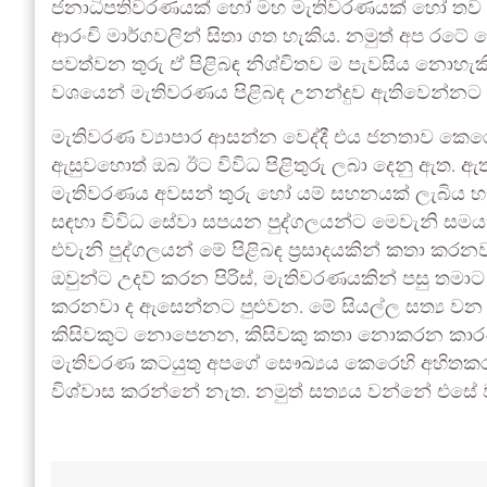
ජනාධිපතිවරණයක් හෝ මහ මැතිවරණයක් හෝ තව ම
ආරංචි මාර්ගවලින් සිතා ගත හැකිය. නමුත් අප 
පවත්වන තුරු ඒ පිළිබඳ නිශ්චිතව ම පැවසිය නොහැ
වශයෙන් මැතිවරණය පිළිබඳ උනන්දුව ඇතිවෙන්නට
මැතිවරණ ව්‍යාපාර ආසන්න වෙද්දී එය ජනතාව කෙර
ඇසුවහොත් ඔබ ඊට විවිධ පිළිතුරු ලබා දෙනු ඇත. ඇ
මැතිවරණය අවසන් තුරු හෝ යම් සහනයක් ලැබිය හැක
සඳහා විවිධ සේවා සපයන පුද්ගලයන්ට මෙවැනි සමයක
එවැනි පුද්ගලයන් මේ පිළිබඳ ප්‍රසාදයකින් කතා කරන
ඔවුන්ට උදව් කරන පිරිස්, මැතිවරණයකින් පසු තමා
කරනවා ද ඇසෙන්නට පුළුවන. මේ සියල්ල සත්‍ය වන න
කිසිවකුට නොපෙනන, කිසිවකු කතා නොකරන කාරණය
මැතිවරණ කටයුතු අපගේ සෞඛ්‍යය කෙරෙහි අහිත
විශ්වාස කරන්නේ නැත. නමුත් සත්‍යය වන්නේ එසේ