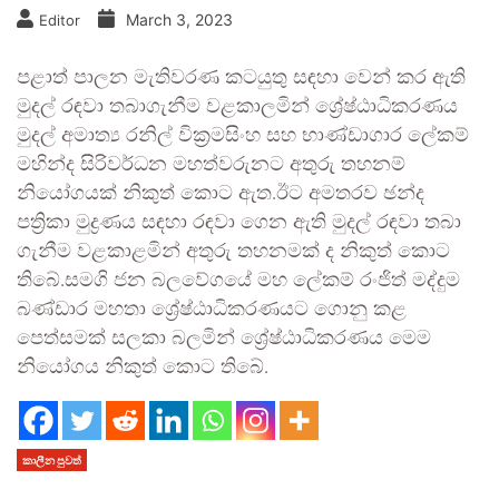
March 3, 2023
Editor
පළාත් පාලන මැතිවරණ කටයුතු සඳහා වෙන් කර ඇති
මුදල් රඳවා තබාගැනීම වළකාලමින් ශ්‍රේෂ්ඨාධිකරණය
මුදල් අමාත්‍ය රනිල් වික්‍රමසිංහ සහ භාණ්ඩාගාර ලේකම්
මහින්ද සිරිවර්ධන මහත්වරුනට අතුරු තහනම්
නියෝගයක් නිකුත් කොට ඇත.ඊට අමතරව ඡන්ද
පත්‍රිකා මුද්‍රණය සඳහා රඳවා ගෙන ඇති මුදල් රඳවා තබා
ගැනීම වළකාළමින් අතුරු තහනමක් ද නිකුත් කොට
තිබේ.සමගි ජන බලවේගයේ මහ ලේකම් රංජිත් මද්දුම
බණ්ඩාර මහතා ශ්‍රේෂ්ඨාධිකරණයට ගොනු කළ
පෙත්සමක් සලකා බලමින් ශ්‍රේෂ්ඨාධිකරණය මෙම
නියෝගය නිකුත් කොට තිබේ.
කාලීන පුවත්