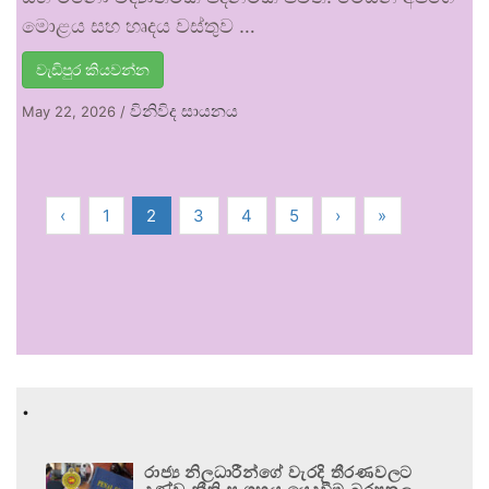
මොළය සහ හෘදය වස්තුව …
වැඩිපුර කියවන්න
විනිවිද සායනය
May 22, 2026
/
‹
1
2
3
4
5
›
»
.
රාජ්‍ය නිලධාරීන්ගේ වැරදි තීරණවලට