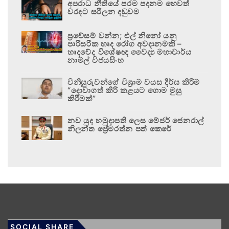
අපරාධ නීතියේ පරම පදනම හෙවත්
වරදට සරිලන දඬුවම
ප්‍රවේසම් වන්න; එල් නිනෝ යනු
පාරිසරික හෘද රෝග අවදානමකි –
හෘදවේද විශේෂඥ වෛද්‍ය මහාචාර්ය
නාමල් විජයසිංහ
විනිසුරුවන්ගේ විශ්‍රාම වයස දීර්ඝ කිරීම
“දොවාගත් කිරි කළයට ගොම මුසු
කිරීමක්”
නව යුද හමුදාපති ලෙස මේජර් ජෙනරාල්
නිලන්ත ප්‍රේමරත්න පත් කෙරේ
SOCIAL SHARE