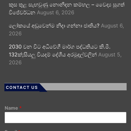
කුස තුළ සැඟවුණු නොනිදන කම්හල – වෛද්‍ය සුගත්
විජේවර්ධන
August 6, 2026
ලෝකයේ අඩුවෙන්ම නිදා ගන්නා ජාතිය?
August 6,
2026
2030 වන විට අධිවේගී මාර්ග පද්ධතියට කි.මී.
132ක්;සියලු වියදම් දේශීය අරමුදල්වලින්
August 5,
2026
CONTACT US
Name
*