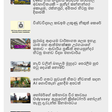
දණ්ඩ නීති සංග්‍රහය යෙදවීම බරපතල
අවභාවිතයකි – සුනිල් කන්නන්ගර
කොළඹ, රත්නපුර, අම්පාර හිටපු මහ
දිසාපති
විශ්වවිද්‍යාල කඩඉම් ලකුණු නිකුත් කෙරේ
සුරාබදු ආදායම වාර්තාගත ලෙස ඉහළ
යාම සහ ආත්මභක්ෂක උරගයාගේ
කතාව – ආචාර්ය ප්‍රණීත් අභයසුන්දර
හිටපු මානව විද්‍යා මහාචාර්ය
නැව් වලින් බහලුම් මුහුදට පෙරලීම සුළු
පටු දෙයක් නොවේ
ගොවි ගතට සුවයත් හිතට නිවනත් සදන
AI ගොවිතැන ළඟදීම අපටත්
හෝමර්ගේ සම්භාව්‍ය වීර කාව්‍යය
Odyssey ඇසුරෙන් ක්‍රිස්ටෝෆර් නෝලන්
තැනූ දැවැන්ත සිනමාපටය