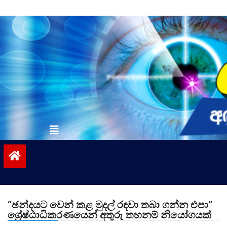
Skip
to
content
vinivida.lk
“ඡන්දයට වෙන් කළ මුදල් රඳවා තබා ගන්න එපා”
ශ්‍රේෂ්ඨාධිකරණයෙන් අතුරු තහනම් නියෝගයක්