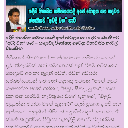
හදිසි මානසික කම්පනයකදී අපේ මොළය සහ හදවත ක්ෂණිකව
“අවදි වන” හැටි – හෘදවේද විශේෂඥ වෛද්‍ය මහාචාර්ය නාමල්
විජයසිංහ
ජීවිතයේ කිනම් හෝ අවස්ථාවක මානසික වශයෙන්
දැඩි තිගැස්මක් හෝ කම්පනයක් ඇති වීමේ අවකාශය
පොදුවේ අප කා තුළත් පවතී. එවන් අවස්ථා
සම්බන්ධයෙන් බොහෝ දෙනකු පවසන “මගේ පපුව
ගැහෙන්න පටන් ගත්තා”, “පපුව සීතල වුණා”, “හාට්
එක එක පාරටම නැවතුණා වගේ දැනුණා”, “ඔලුව
පුපුරන්න එනවා වගේ දැනුණා” වැනි ප්‍රකාශ ද අපි අසා
ඇත්තෙමු. නමුත් ඒ කිසිවක් හුදු හිස් වදන් නොවේ. ඒ
ක්ෂණික ප්‍රතිචාර පිටුපස පැහැදිලි ජෛව විද්‍යාත්මක
සහ මනෝ විද්‍යාත්මක පදනමක් පවතී. මෙයින් අපගේ