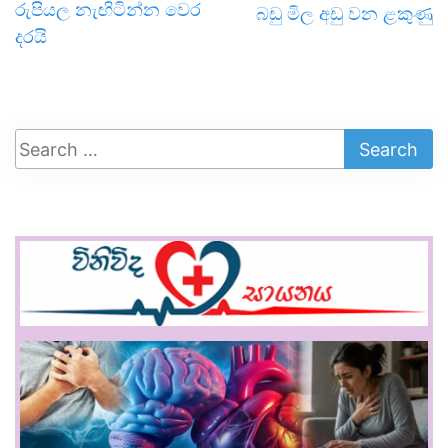
රුපියල නැඟිටින්න වෙර
බඩු මිල අඩු වන ළකුණු
දරයි