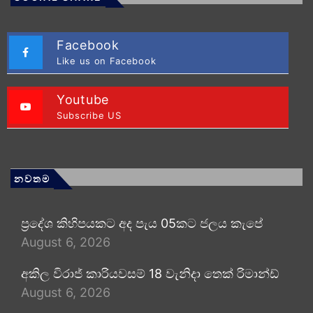
Facebook
Like us on Facebook
Youtube
Subscribe US
නවතම
ප්‍රදේශ කිහිපයකට අද පැය 05කට ජලය කැපේ
August 6, 2026
අකිල විරාජ් කාරියවසම් 18 වැනිදා තෙක් රිමාන්ඩ්
August 6, 2026