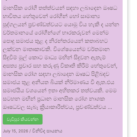
මානසික රෝගී තත්ත්වයන් සඳහා ලබාදෙන ඖෂධ
භාවිතය හේතුවෙන් රෝගීන් හෝ සාමාන්‍ය
පුද්ගලයන් ප්‍රචණ්ඩත්වයට යොමු විය හැකි ද යන්න
වර්තමානයේ රෝගීන්ගේ භාරකරුවන් මෙන්ම
පොදු සමාජය තුළ ද නිරන්තරයෙන් කතාබහට
ලක්වන මාතෘකාවකි. විශේෂයෙන්ම වර්තමාන
සිදුවීම් මුල් කොට මාධ්‍ය මඟින් සිදුවන ඇතැම්
අසත්‍ය ප්‍රචාර සහ කරුණු විකෘති කිරීම් හේතුවෙන්,
මානසික රෝග සඳහා ලබාදෙන ඖෂධ පිළිබඳව
සමාජය තුළ අනියත බියක් නිර්මාණය වී ඇත.එය
සමාජයීය වශයෙන් ඉතා අහිතකර තත්වයකි. මෙම
සටහන මඟින් ප්‍රධාන මානසික රෝග නාශක
ඖෂධවල සැබෑ ක්‍රියාකාරීත්වය, ප්‍රචණ්ඩත්වය …
වැඩිපුර කියවන්න
විනිවිද සායනය
July 15, 2026
/