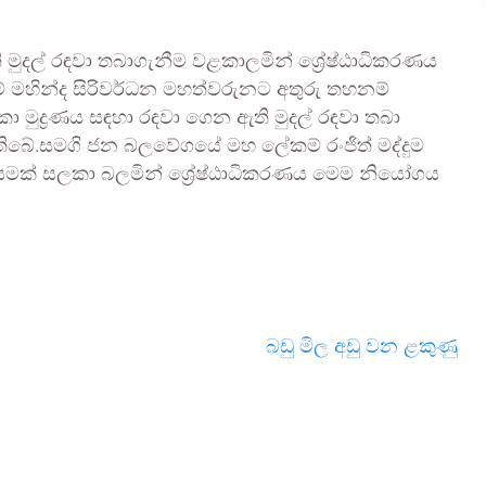
මුදල් රඳවා තබාගැනීම වළකාලමින් ශ්‍රේෂ්ඨාධිකරණය
ේකම් මහින්ද සිරිවර්ධන මහත්වරුනට අතුරු තහනම්
 මුද්‍රණය සඳහා රඳවා ගෙන ඇති මුදල් රඳවා තබා
ිබේ.සමගි ජන බලවේගයේ මහ ලේකම් රංජිත් මද්දුම
සමක් සලකා බලමින් ශ්‍රේෂ්ඨාධිකරණය මෙම නියෝගය
බඩු මිල අඩු වන ළකුණු