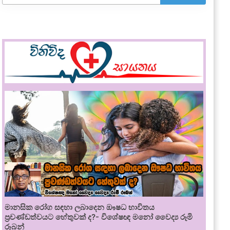
මානසික රෝග සඳහා ලබාදෙන ඖෂධ භාවිතය
ප්‍රචණ්ඩත්වයට හේතුවක් ද?- විශේෂඥ මනෝ වෛද්‍ය රූමි
රූබන්