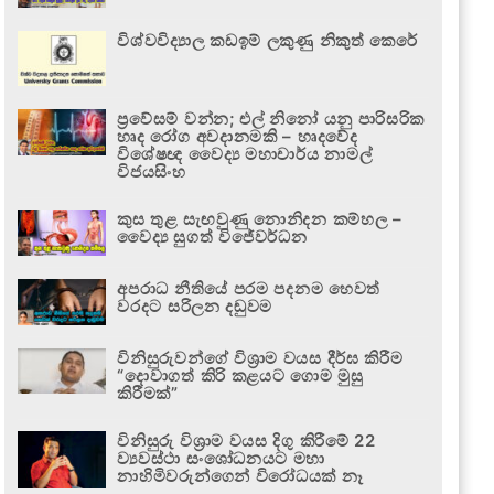
විශ්වවිද්‍යාල කඩඉම් ලකුණු නිකුත් කෙරේ
ප්‍රවේසම් වන්න; එල් නිනෝ යනු පාරිසරික
හෘද රෝග අවදානමකි – හෘදවේද
විශේෂඥ වෛද්‍ය මහාචාර්ය නාමල්
විජයසිංහ
කුස තුළ සැඟවුණු නොනිදන කම්හල –
වෛද්‍ය සුගත් විජේවර්ධන
අපරාධ නීතියේ පරම පදනම හෙවත්
වරදට සරිලන දඬුවම
විනිසුරුවන්ගේ විශ්‍රාම වයස දීර්ඝ කිරීම
“දොවාගත් කිරි කළයට ගොම මුසු
කිරීමක්”
විනිසුරු විශ්‍රාම වයස දිගු කිරීමේ 22
ව්‍යවස්ථා සංශෝධනයට මහා
නාහිමිවරුන්ගෙන් විරෝධයක් නෑ