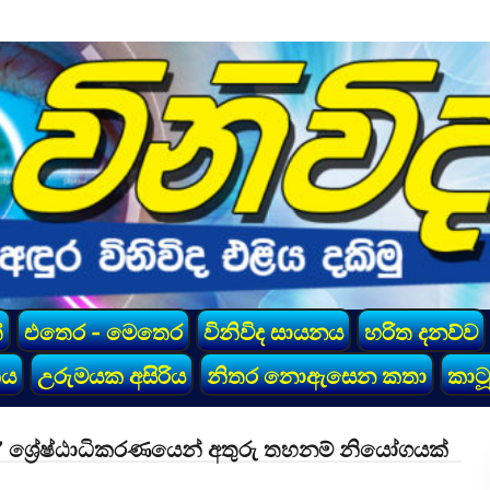
්
එතෙර - මෙතෙර
විනිවිද සායනය
හරිත දනව්ව
කය
උරුමයක අසිරිය
නිතර නොඇසෙන කතා
කාටූ
” ශ්‍රේෂ්ඨාධිකරණයෙන් අතුරු තහනම් නියෝගයක්