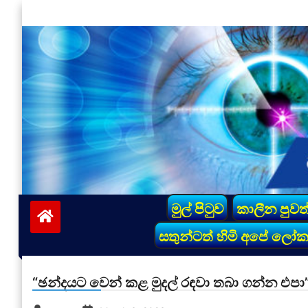
Skip
to
content
vinivida.lk
මුල් පිටුව
කාලීන පුවත
සතුන්ටත් හිමි අපේ ලෝ
“ඡන්දයට වෙන් කළ මුදල් රඳවා තබා ගන්න එපා