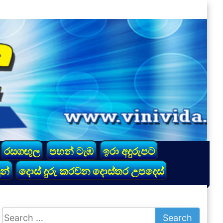
රසගඟුල
පහන් ටැඹ
ඉරා අදුරුපට
න්
දොස් දුරු කරවන දොස්තර උපදෙස්