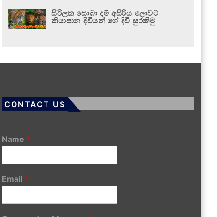
සිරිලක සොබා දම් අසිරිය ලොවට
කියාපාන දිවියන් ගේ දිවි සුරකිමු
CONTACT US
Name
*
Email
*