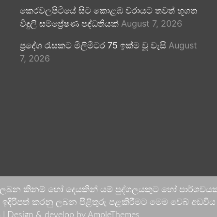
කෙරවලපිටියේ සිට කොළඹ වරායට තවත් භූගත
විදුලි සම්ප්‍රේෂණ පද්ධතියක්
August 7, 2026
ප්‍රදේශ රැසකට මිලිමීටර 75 ඉක්ම වූ වැසි
August
7, 2026
 ලබන කිනම් හෝ දෙයකින් යම් පුද්ගලයකුට හෝ පාර්ශවයකට
දිරිපත් කරනු ලබන පිළිතුරු පළකිරීමට මෙම වෙබ් අඩවිය ආච
 |
Design & develop by AmpleThemes