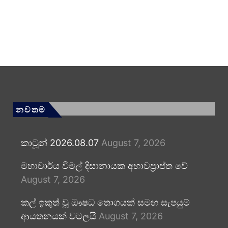
නවතම
කාටූන් 2026.08.07
August 7, 2026
මහාචාර්ය විමල් දිසානායක අභාවප්‍රාප්ත වේ
August 7, 2026
කල් ඉකුත් වූ ඖෂධ තොගයක් සමඟ සැපයුම්
ආයතනයක් වටලයි
August 7, 2026