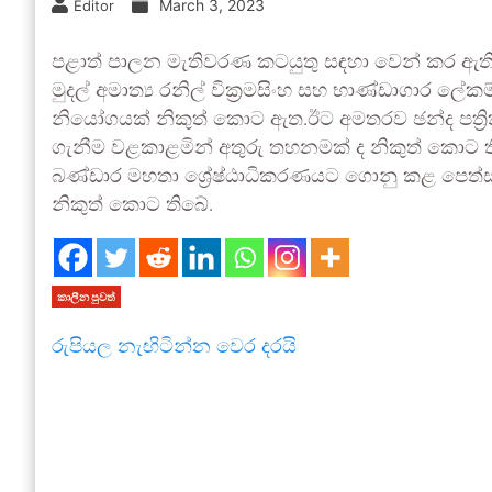
March 3, 2023
Editor
පළාත් පාලන මැතිවරණ කටයුතු සඳහා වෙන් කර ඇති 
මුදල් අමාත්‍ය රනිල් වික්‍රමසිංහ සහ භාණ්ඩාගාර ල
නියෝගයක් නිකුත් කොට ඇත.ඊට අමතරව ඡන්ද පත්‍රිකා
ගැනීම වළකාළමින් අතුරු තහනමක් ද නිකුත් කොට ත
බණ්ඩාර මහතා ශ්‍රේෂ්ඨාධිකරණයට ගොනු කළ පෙත්
නිකුත් කොට තිබේ.
කාලීන පුවත්
රුපියල නැඟිටින්න වෙර දරයි