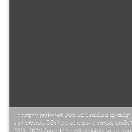
Copyrights protected: මෙම වෙබ් අඩවියේ පළකරනු
හෝ පාර්ශවය විසින් තම අනන්‍යතාව තහවුරු කරමින් ඉ
2021- 2024| Contact Us - editor.vinivida@gmail.com