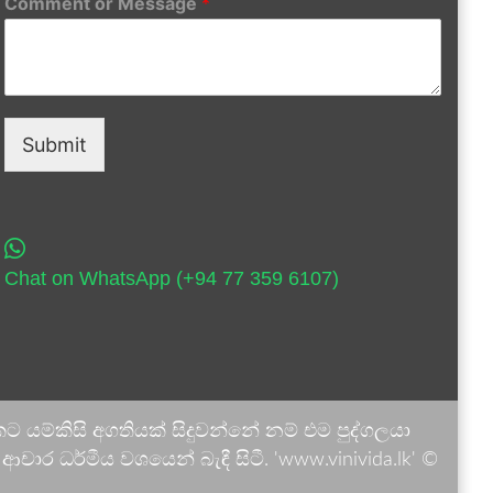
Comment or Message
*
Submit
Chat on WhatsApp (+94 77 359 6107)
 යම්කිසි අගතියක් සිදුවන්නේ නම් එම පුද්ගලයා
ාර ධර්මීය වශයෙන් බැඳී සිටී. 'www.vinivida.lk' ©