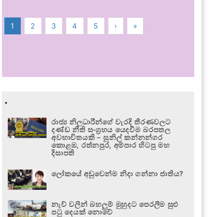
1
2
3
4
5
›
»
.
රාජ්‍ය නිලධාරීන්ගේ වැරදි තීරණවලට
දණ්ඩ නීති සංග්‍රහය යෙදවීම බරපතල
අවභාවිතයකි – සුනිල් කන්නන්ගර
කොළඹ, රත්නපුර, අම්පාර හිටපු මහ
දිසාපති
ලෝකයේ අඩුවෙන්ම නිදා ගන්නා ජාතිය?
නැව් වලින් බහලුම් මුහුදට පෙරලීම සුළු
පටු දෙයක් නොවේ