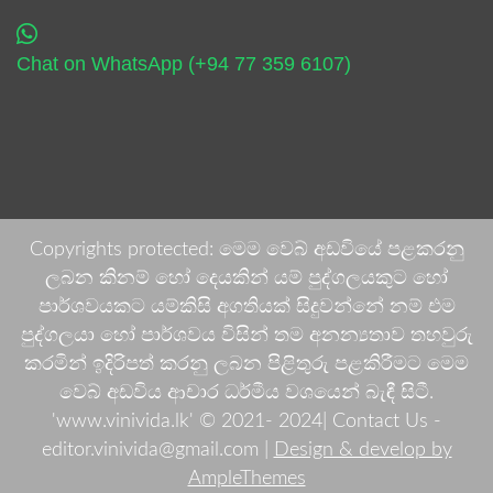
Chat on WhatsApp (+94 77 359 6107)
Copyrights protected: මෙම වෙබ් අඩවියේ පළකරනු
ලබන කිනම් හෝ දෙයකින් යම් පුද්ගලයකුට හෝ
පාර්ශවයකට යම්කිසි අගතියක් සිදුවන්නේ නම් එම
පුද්ගලයා හෝ පාර්ශවය විසින් තම අනන්‍යතාව තහවුරු
කරමින් ඉදිරිපත් කරනු ලබන පිළිතුරු පළකිරීමට මෙම
වෙබ් අඩවිය ආචාර ධර්මීය වශයෙන් බැඳී සිටී.
'www.vinivida.lk' © 2021- 2024| Contact Us -
editor.vinivida@gmail.com |
Design & develop by
AmpleThemes