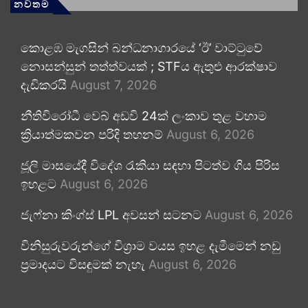
නවතම
කොළඹ මැගසින් බන්ධනාගාරයේ ‘ඊ’ වාට්ටුවේ
නොසන්සුන් තත්ත්වයක් ; STFය ඇතුළු ආරක්ෂාව
දැඩිකරයි
August 7, 2026
නීතිවිරෝධී වෙබ් අඩවි 24ක් ලංකාව තුළ වහාම
ක්‍රියාත්මකවන පරිදි තහනම්
August 6, 2026
ජූලි මාසයේදී විදේශ රැකියා සඳහා පිටත්ව ගිය පිරිස
ඉහළට
August 6, 2026
ජැෆ්නා කිංග්ස් LPL අවසන් සටනට
August 6, 2026
විනිසුරුවරුන්ගේ විශ්‍රාම වයස ඉහළ දැමීමෙන් නඩු
ප්‍රමාදයට විසඳුමක් නැහැ
August 6, 2026