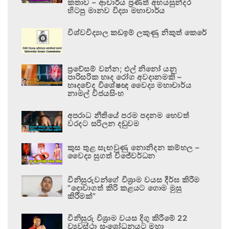
කතාව – ආචාර්ය ප්‍රණීත් අභයසුන්දර
හිටපු මානව විද්‍යා මහාචාර්ය
විශ්වවිද්‍යාල කඩඉම් ලකුණු නිකුත් කෙරේ
ප්‍රවේසම් වන්න; එල් නිනෝ යනු
පාරිසරික හෘද රෝග අවදානමකි –
හෘදවේද විශේෂඥ වෛද්‍ය මහාචාර්ය
නාමල් විජයසිංහ
අපරාධ නීතියේ පරම පදනම හෙවත්
වරදට සරිලන දඬුවම
කුස තුළ සැඟවුණු නොනිදන කම්හල –
වෛද්‍ය සුගත් විජේවර්ධන
විනිසුරුවන්ගේ විශ්‍රාම වයස දීර්ඝ කිරීම
“දොවාගත් කිරි කළයට ගොම මුසු
කිරීමක්”
විනිසුරු විශ්‍රාම වයස දිගු කිරීමේ 22
ව්‍යවස්ථා සංශෝධනයට මහා