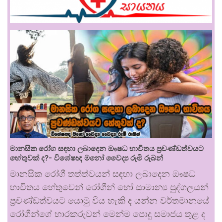
මානසික රෝග සඳහා ලබාදෙන ඖෂධ භාවිතය ප්‍රචණ්ඩත්වයට
හේතුවක් ද?- විශේෂඥ මනෝ වෛද්‍ය රූමි රූබන්
මානසික රෝගී තත්ත්වයන් සඳහා ලබාදෙන ඖෂධ
භාවිතය හේතුවෙන් රෝගීන් හෝ සාමාන්‍ය පුද්ගලයන්
ප්‍රචණ්ඩත්වයට යොමු විය හැකි ද යන්න වර්තමානයේ
රෝගීන්ගේ භාරකරුවන් මෙන්ම පොදු සමාජය තුළ ද