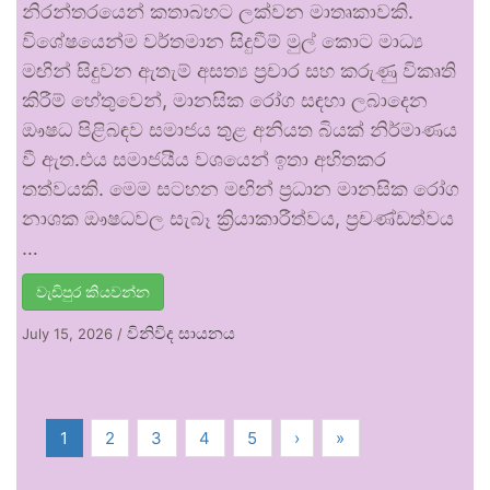
නිරන්තරයෙන් කතාබහට ලක්වන මාතෘකාවකි.
විශේෂයෙන්ම වර්තමාන සිදුවීම් මුල් කොට මාධ්‍ය
මඟින් සිදුවන ඇතැම් අසත්‍ය ප්‍රචාර සහ කරුණු විකෘති
කිරීම් හේතුවෙන්, මානසික රෝග සඳහා ලබාදෙන
ඖෂධ පිළිබඳව සමාජය තුළ අනියත බියක් නිර්මාණය
වී ඇත.එය සමාජයීය වශයෙන් ඉතා අහිතකර
තත්වයකි. මෙම සටහන මඟින් ප්‍රධාන මානසික රෝග
නාශක ඖෂධවල සැබෑ ක්‍රියාකාරීත්වය, ප්‍රචණ්ඩත්වය
…
වැඩිපුර කියවන්න
විනිවිද සායනය
July 15, 2026
/
1
2
3
4
5
›
»