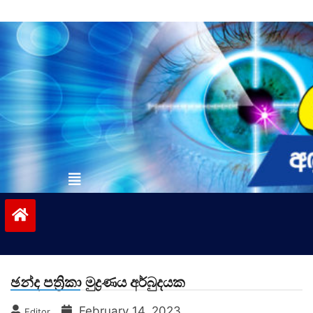
Skip
to
content
vinivida.lk
ඡන්ද පත්‍රිකා මුද්‍රණය අර්බුදයක
February 14, 2023
Editor