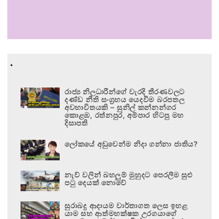
.
රාජ්‍ය නිලධාරීන්ගේ වැරදි තීරණවලට
දණ්ඩ නීති සංග්‍රහය යෙදවීම බරපතල
අවභාවිතයකි – සුනිල් කන්නන්ගර
කොළඹ, රත්නපුර, අම්පාර හිටපු මහ
දිසාපති
ලෝකයේ අඩුවෙන්ම නිදා ගන්නා ජාතිය?
නැව් වලින් බහලුම් මුහුදට පෙරලීම සුළු
පටු දෙයක් නොවේ
සුරාබදු ආදායම වාර්තාගත ලෙස ඉහළ
යාම සහ ආත්මභක්ෂක උරගයාගේ