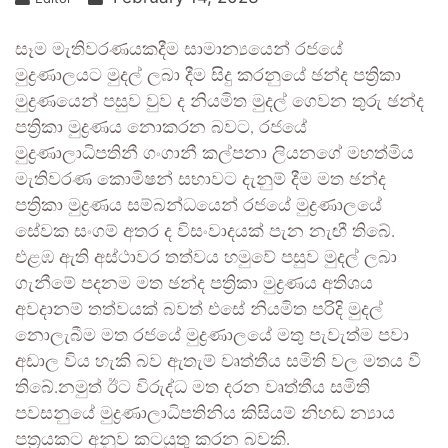
සෑම මැතිවරණයකදීම සාමාන්‍යයෙන් රජයේ
මුද්‍රණාලයට මුදල් ලබා දීම සිදු කරනුයේ ඡන්ද පත්‍රිකා
මුද්‍රණයෙන් පසුව වුව ද නියමිත මුදල් ගෙවන තුරු ඡන්ද
පත්‍රිකා මුද්‍රණය නොකරන බවට, රජයේ
මුද්‍රණාලාධිපතිනී ගංගානී කල්පනා ලියනගේ මහත්මිය
මැතිවරණ කොමිෂන් සභාවට දැනුම් දීම මත ඡන්ද
පත්‍රිකා මුද්‍රණය සම්බන්ධයෙන් රජයේ මුද්‍රණාලයේ
සේවක සංගම් අතර ද විසංවාදයක් පැන නැඟී තිබේ.
එළඹ ඇති අස්ථාවර තත්වය හමුවේ පසුව මුදල් ලබා
ගැනීමේ පදනම මත ඡන්ද පත්‍රිකා මුද්‍රණය අතිශය
අවදානම් තත්වයක් බවත් එසේ නියමිත පරිදි මුදල්
නොලැබීම මත රජයේ මුද්‍රණාලයේ මතු පැවැත්ම පවා
අඩාල විය හැකි බව ඇතැම් වෘත්තීය සමිති වල මතය වී
තිබේ.නමුත් ඊට විරුද්ධ මත දරන වෘත්තීය සමිති
පවසනුයේ මුද්‍රණාලාධිපතිනිය කිසියම් නිහඬ න්‍යාය
පත්‍රයකට අනුව කටයුතු කරන බවකි.