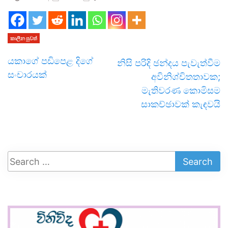
කාලීන පුවත්
යකාගේ පඩිපෙළ දිගේ
නිසි පරිදි ඡන්දය පැවැත්වීම
සංචාරයක්
අවිනිශ්චිතතාවක;
මැතිවරණ කොමිසම
සාකච්ඡාවක් කැඳවයි