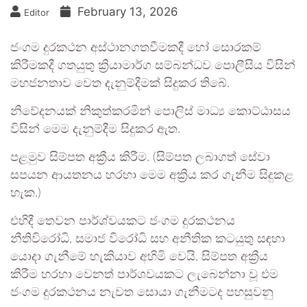
February 13, 2026
Editor
ජංගම දුරකථන අස්ථානගතවීමකදී හෝ සොරකම්
කිරීමකදී ගතයුතු ක්‍රියාමාර්ග සම්බන්ධව පොලීසිය විසින්
මහජනතාව වෙත දැනුම්දීමක් සිදුකර තිබේ.
නිවේදනයක් නිකුත්කරමින් පොලිස් මාධ්‍ය කොට්ඨාසය
විසින් මෙම දැනුම්දීම සිදුකර ඇත.
පළමුව සිම්පත අක්‍රීය කිරීම. (සිම්පත ලබාගත් සේවා
සපයන ආයතනය හරහා මෙම අක්‍රිය කර ගැනීම සිදුකළ
හැක.)
එහිදී තෙවන පාර්ශ්වයකට ජංගම දුරකථනය
නීතිවිරෝධි, සමාජ විරෝධි සහ අනීතික කටයුතු සඳහා
යොදා ගැනීමේ හැකියාව අහිමි වෙයි. සිම්පත අක්‍රීය
කිරීම හරහා වෙනත් පාර්ශවයකට ලැබෙන්නා වූ එම
ජංගම දුරකථනය නැවත සොයා ගැනීමටද පහසුවනු