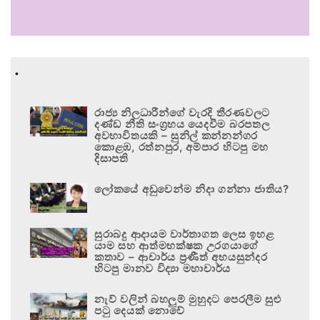
.
රාජ්‍ය නිලධාරීන්ගේ වැරදි තීරණවලට
දණ්ඩ නීති සංග්‍රහය යෙදවීම බරපතල
අවභාවිතයකි – සුනිල් කන්නන්ගර
කොළඹ, රත්නපුර, අම්පාර හිටපු මහ
දිසාපති
ලෝකයේ අඩුවෙන්ම නිදා ගන්නා ජාතිය?
සුරාබදු ආදායම වාර්තාගත ලෙස ඉහළ
යාම සහ ආත්මභක්ෂක උරගයාගේ
කතාව – ආචාර්ය ප්‍රණීත් අභයසුන්දර
හිටපු මානව විද්‍යා මහාචාර්ය
නැව් වලින් බහලුම් මුහුදට පෙරලීම සුළු
පටු දෙයක් නොවේ