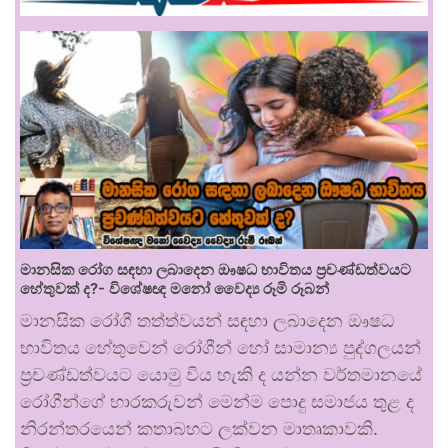
මානසික රෝග සඳහා ලබාදෙන ඖෂධ භාවිතය ප්‍රචණ්ඩත්වයට
හේතුවක් ද?- විශේෂඥ මනෝ වෛද්‍ය රූමි රූබන්
මානසික රෝගී තත්ත්වයන් සඳහා ලබාදෙන ඖෂධ
භාවිතය හේතුවෙන් රෝගීන් හෝ සාමාන්‍ය පුද්ගලයන්
ප්‍රචණ්ඩත්වයට යොමු විය හැකි ද යන්න වර්තමානයේ
රෝගීන්ගේ භාරකරුවන් මෙන්ම පොදු සමාජය තුළ ද
නිරන්තරයෙන් කතාබහට ලක්වන මාතෘකාවකි.