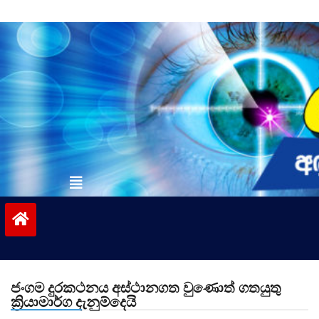
Skip
to
content
vinivida.lk
ජංගම දුරකථනය අස්ථානගත වුණොත් ගතයුතු
ක්‍රියාමාර්ග දැනුම්දෙයි