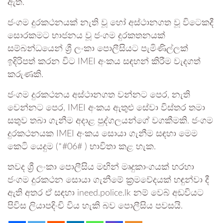
ඇත.
ජංගම දුරකථනයක් නැති වූ හෝ අස්ථානගත වූ විටෙකදී
සොරකමට භාජනය වූ ජංගම දුරකතනයක්
සම්බන්ධයෙන් ශ්‍රී ලංකා පොලීසියට පැමිණිල්ලක්
ඉදිරිපත් කරන විට IMEI අංකය සඳහන් කිරීම වැදගත්
කරුණකි.
ජංගම දුරකථනය අස්ථානගත වන්නට පෙර, නැති
වෙන්නට පෙර, IMEI අංකය ඇතුළු සේවා විස්තර තමා
සතුව තබා ගැනීම අදාළ පුද්ගලයන්ගේ වගකීමකි. ජංගම
දුරකථනයක IMEI අංකය සොයා ගැනීම සඳහා මෙම
කෙටි යෙදුම (*#06# ) භාවිතා කළ හැක.
තවද ශ්‍රී ලංකා පොලීසිය මඟින් මෘදුකාංගයක් හරහා
ජංගම දුරකථන සොයා ගැනීමේ ක්‍රමවේදයක් හඳුන්වා දී
ඇති අතර ඒ සඳහා ineed.police.lk නම් වෙබ් අඩවියට
පිවිස ලියාපදිංචි විය හැකි බව පොලීසිය පවසයි.