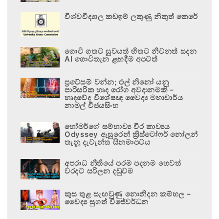
විශ්වවිද්‍යාල කඩඉම් ලකුණු නිකුත් කෙරේ
ගොවි ගතට සුවයත් හිතට නිවනත් සදන
AI ගොවිතැන ළඟදීම අපටත්
ප්‍රවේසම් වන්න; එල් නිනෝ යනු
පාරිසරික හෘද රෝග අවදානමකි –
හෘදවේද විශේෂඥ වෛද්‍ය මහාචාර්ය
නාමල් විජයසිංහ
හෝමර්ගේ සම්භාව්‍ය වීර කාව්‍යය
Odyssey ඇසුරෙන් ක්‍රිස්ටෝෆර් නෝලන්
තැනූ දැවැන්ත සිනමාපටය
අපරාධ නීතියේ පරම පදනම හෙවත්
වරදට සරිලන දඬුවම
කුස තුළ සැඟවුණු නොනිදන කම්හල –
වෛද්‍ය සුගත් විජේවර්ධන