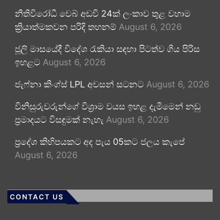
නීතිවිරෝධී වෙබ් අඩවි 24ක් ලංකාව තුළ වහාම
ක්‍රියාත්මකවන පරිදි තහනම්
August 6, 2026
ජූලි මාසයේදී විදේශ රැකියා සඳහා පිටත්ව ගිය පිරිස
ඉහළට
August 6, 2026
ජැෆ්නා කිංග්ස් LPL අවසන් සටනට
August 6, 2026
විනිසුරුවරුන්ගේ විශ්‍රාම වයස ඉහළ දැමීමෙන් නඩු
ප්‍රමාදයට විසඳුමක් නැහැ
August 6, 2026
ප්‍රදේශ කිහිපයකට අද පැය 05කට ජලය කැපේ
August 6, 2026
CONTACT US