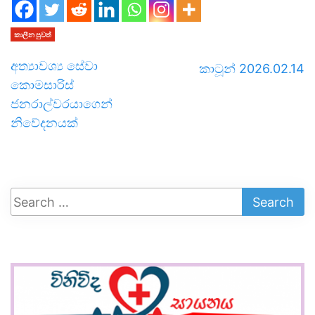
කාලීන පුවත්
අත්‍යාවශ්‍ය සේවා
කාටූන් 2026.02.14
කොමසාරිස්
ජනරාල්වරයාගෙන්
නිවේදනයක්