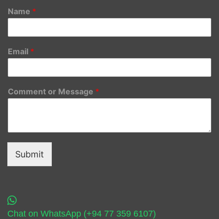
Name
*
Email
*
Comment or Message
*
Submit
Chat on WhatsApp (+94 77 359 6107)