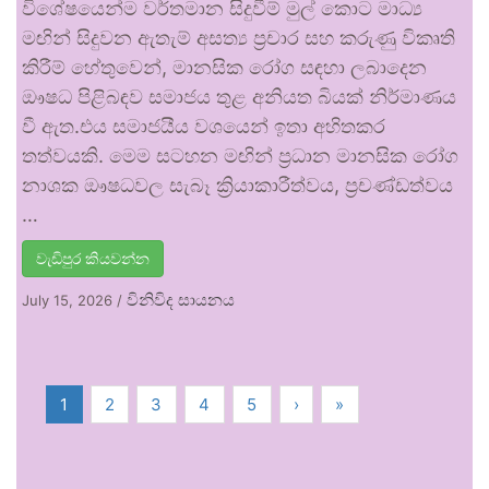
විශේෂයෙන්ම වර්තමාන සිදුවීම් මුල් කොට මාධ්‍ය
මඟින් සිදුවන ඇතැම් අසත්‍ය ප්‍රචාර සහ කරුණු විකෘති
කිරීම් හේතුවෙන්, මානසික රෝග සඳහා ලබාදෙන
ඖෂධ පිළිබඳව සමාජය තුළ අනියත බියක් නිර්මාණය
වී ඇත.එය සමාජයීය වශයෙන් ඉතා අහිතකර
තත්වයකි. මෙම සටහන මඟින් ප්‍රධාන මානසික රෝග
නාශක ඖෂධවල සැබෑ ක්‍රියාකාරීත්වය, ප්‍රචණ්ඩත්වය
…
වැඩිපුර කියවන්න
විනිවිද සායනය
July 15, 2026
/
1
2
3
4
5
›
»