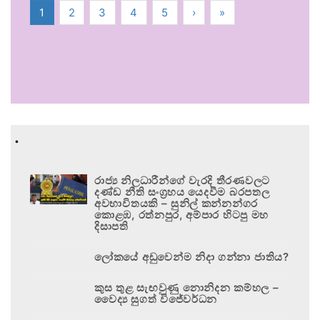
1
2
3
4
5
›
»
.
රාජ්‍ය නිලධාරීන්ගේ වැරදි තීරණවලට
දණ්ඩ නීති සංග්‍රහය යෙදවීම බරපතල
අවභාවිතයකි – සුනිල් කන්නන්ගර
කොළඹ, රත්නපුර, අම්පාර හිටපු මහ
දිසාපති
ලෝකයේ අඩුවෙන්ම නිදා ගන්නා ජාතිය?
කුස තුළ සැඟවුණු නොනිදන කම්හල –
වෛද්‍ය සුගත් විජේවර්ධන