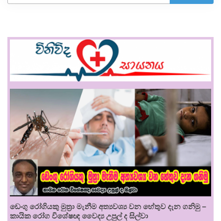
ඩෙංගු රෝගියකු ⁣මුත්‍රා මැනීම අත්‍යවශ්‍ය වන හේතුව දැන ගනිමු –
කායික රෝග විශේෂඥ වෛද්‍ය උපුල් ද සිල්වා