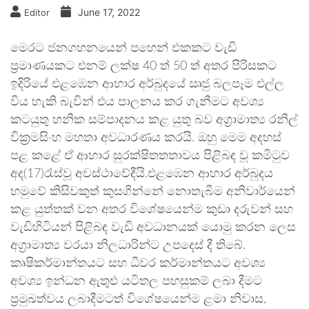
June 17, 2022
Editor
මෙරට ජනගහනයෙන් පහෙන් එකකට වැඩි
ප්‍රමාණයකට එනම් ලක්ෂ 40 ත් 50 ත් අතර පිරිසකට
ඉදිරියේ එළඹෙන ආහාර අර්බුදයේ ඍජු බලපෑම එල්ල
විය හැකි බැවින් එය පාලනය කර ගැනීමට අවශ්‍ය
කටයුතු හනික සම්පාදනය කළ යුතු බව අග්‍රාමාත්‍ය රනිල්
වික්‍රමසිංහ මහතා අවධාරණය කරයි. ඔහු මෙම අදහස්
පළ කළේ ඒ ආහාර සුරක්ෂිතතතාවය පිළිබඳ වූ කමිටුව
අද(17)රැස්වූ අවස්ථාවේදීයි.එළඹෙන ආහාර අර්බුදය
හමුවේ කිසිවකුත් කුසගින්නේ නොතැබීම අනිවාර්යෙන්
කළ යුත්තක් වන අතර විශේෂයෙන්ම කුඩා දරුවන් සහ
වැඩිහිටියන් පිළිබඳ වැඩි අවධානයක් යොමු කරන ලෙස
අග්‍රාමාත්‍ය වරයා නිලධාරින්ට උපදෙස් දී තිබේ.
කෘෂිකර්මාන්තයට සහ ධීවර කර්මාන්තයට අවශ්‍ය
අවශ්‍ය ඉන්ධන ඇතුළු යටිතල පහසුකම් ලබා දීමට
ප්‍රමුඛත්වය ලබාදීමටත් විශේෂයෙන්ම ළමා නිවාස,