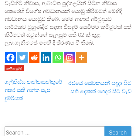
වැඩිහිටි නිවාස, ආබාධිත පුද්ගලයින් සිටින නිවාස
කෙරෙහි විශේෂ අවධානයක් යොමු කිරීමටත් මෙහිදී
අවධානය යොමුව තිබේ. මෙම ආහාර අර්බුදයට
සාර්ථකව මුහුණදීම සඳහා විසඳුම් සෙවීමට කමිටුවක් පත්
කිරීමටත් ඔවුන්ගේ සැලසුම් සති 02 ක් තුළ
ලබාගැනීමටත් මෙහි දී තීරණය වී තිබේ.
කාලීන පුවත්
ගල්කිස්ස කන්කසන්තුරේ
රජයේ සේවකයන් සඳුදා සිට
අතර සති අන්ත සැප
සති දෙකක් ගෙදර සිට වැඩ
දුම්රියක්