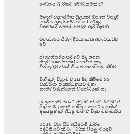
ගණිතය බැරිකම මෝඩකමක් ද?
මනෝ විද්‍යාත්මක මූලයන් ඔස්සේ විසඳුම්
සෙවිය යුතු බන්ධනාගාර අර්බුද –
විශේෂඥ මනෝ වෛද්‍ය රූමි රූබන්
මහාචාර්ය විමල් දිසානායක අභාවප්‍රාප්ත
වේ
ජාත්‍යන්තරය හමුවේ සිදු කරන
හිතුවක්කාරකමක් නොවිය යුතු
විනිසුරුවන්ගේ විශ්‍රාම වයස පමා කිරීම
විනිසුරු විශ්‍රාම වයස දිගු කිරීමේ 22
ව්‍යවස්ථා සංශෝධනයට මහා
නාහිමිවරුන්ගෙන් විරෝධයක් නෑ
ශ්‍රී ලංකාවේ මරණ දඬුවම නියම කිරීමටත්
නැවතුම් ළකුණ තබමු – ආචාර්ය ප්‍රණීත්
අභයසුන්දර හිටපු මානව විද්‍යා මහාචාර්ය
2030 වන විට අධිවේගී මාර්ග
පද්ධතියට කි.මී. 132ක්;සියලු වියදම්
දේශීය අරමුදල්වලින්