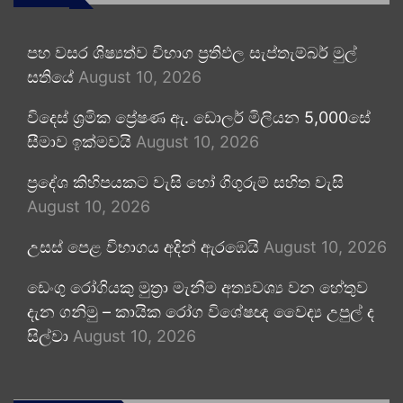
පහ වසර ශිෂ්‍යත්ව විභාග ප්‍රතිඵල සැප්තැම්බර් මුල්
සතියේ
August 10, 2026
විදෙස් ශ්‍රමික ප්‍රේෂණ ඇ. ඩොලර් මිලියන 5,000සේ
සීමාව ඉක්මවයි
August 10, 2026
ප්‍රදේශ කිහිපයකට වැසි හෝ ගිගුරුම් සහිත වැසි
August 10, 2026
උසස් පෙළ විභාගය අදින් ඇරඹෙයි
August 10, 2026
ඩෙංගු රෝගියකු ⁣මුත්‍රා මැනීම අත්‍යවශ්‍ය වන හේතුව
දැන ගනිමු – කායික රෝග විශේෂඥ වෛද්‍ය උපුල් ද
සිල්වා
August 10, 2026