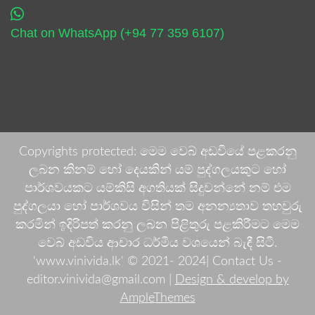
Chat on WhatsApp (+94 77 359 6107)
Copyrights protected: මෙම වෙබ් අඩවියේ පළකරනු
ලබන කිනම් හෝ දෙයකින් යම් පුද්ගලයකුට හෝ
පාර්ශවයකට යම්කිසි අගතියක් සිදුවන්නේ නම් එම
පුද්ගලයා හෝ පාර්ශවය විසින් තම අනන්‍යතාව තහවුරු
කරමින් ඉදිරිපත් කරනු ලබන පිළිතුරු පළකිරීමට මෙම
වෙබ් අඩවිය ආචාර ධර්මීය වශයෙන් බැඳී සිටී.
'www.vinivida.lk' © 2021- 2024| Contact Us -
editor.vinivida@gmail.com |
Design & develop by
AmpleThemes