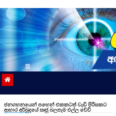
Skip
to
content
vinivida.lk
ජනගහනයෙන් පහෙන් එකකටත් වැඩි පිරිසකට
ආහාර අර්බුදයේ ඍජු බලපෑම එල්ල වේවි