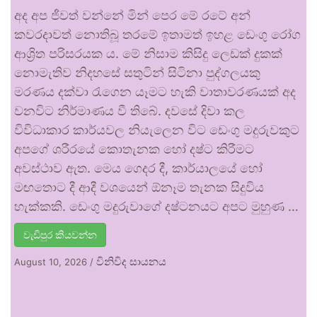
අද අප ජීවත් වන්නේ මින් පෙර මේ රටේ අන්
කවරදාවත් නොතිබූ තරමේ ඉතාමත් ඉහළ ඩෙංගු රෝග
ආශ්‍රිත පරිසරයක ය. මේ නිසාම කිසිදු ලෙඩක් දුකක්
නොමැතිව නිදහසේ සතුටින් සිටිනා පුද්ගලයකු
මරණය දක්වා රැගෙන යෑමට හැකි වාතාවරණයක් අද
වනවිට නිර්මාණය වී තිබේ. දවසේ දිවා කල
විවිධාකාර කාර්යවල නියැලෙන විට ඩෙංගු මදුරුවකුට
අපගේ ශරීරයේ කොතැනක හෝ දෂ්ට කිරීමට
අවස්ථාව ඇත. මෙය ගෙදර දී, කාර්යාලයේ හෝ
මඟතොට දී ආදී වශයෙන් ඕනෑම තැනක සිදුවිය
හැක්කකි. ඩෙංගු මදුරුවාගේ දෂ්ටනයට අපට මුහුණ …
වැඩිපුර කියවන්න
විනිවිද සායනය
August 10, 2026
/