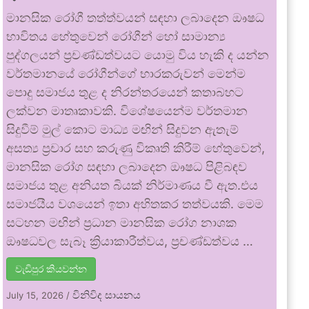
මානසික රෝගී තත්ත්වයන් සඳහා ලබාදෙන ඖෂධ
භාවිතය හේතුවෙන් රෝගීන් හෝ සාමාන්‍ය
පුද්ගලයන් ප්‍රචණ්ඩත්වයට යොමු විය හැකි ද යන්න
වර්තමානයේ රෝගීන්ගේ භාරකරුවන් මෙන්ම
පොදු සමාජය තුළ ද නිරන්තරයෙන් කතාබහට
ලක්වන මාතෘකාවකි. විශේෂයෙන්ම වර්තමාන
සිදුවීම් මුල් කොට මාධ්‍ය මඟින් සිදුවන ඇතැම්
අසත්‍ය ප්‍රචාර සහ කරුණු විකෘති කිරීම් හේතුවෙන්,
මානසික රෝග සඳහා ලබාදෙන ඖෂධ පිළිබඳව
සමාජය තුළ අනියත බියක් නිර්මාණය වී ඇත.එය
සමාජයීය වශයෙන් ඉතා අහිතකර තත්වයකි. මෙම
සටහන මඟින් ප්‍රධාන මානසික රෝග නාශක
ඖෂධවල සැබෑ ක්‍රියාකාරීත්වය, ප්‍රචණ්ඩත්වය …
වැඩිපුර කියවන්න
විනිවිද සායනය
July 15, 2026
/