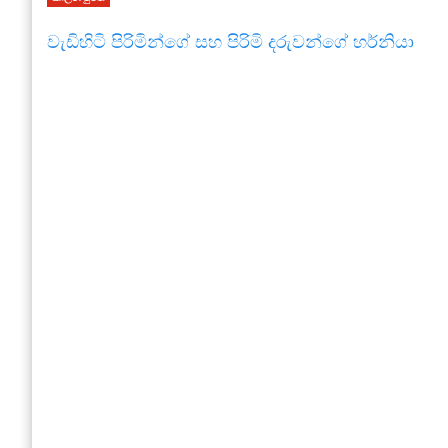
වැඩිහිටි පිරිමින්ගේ සහ පිරිමි දරුවන්ගේ හර්නියා