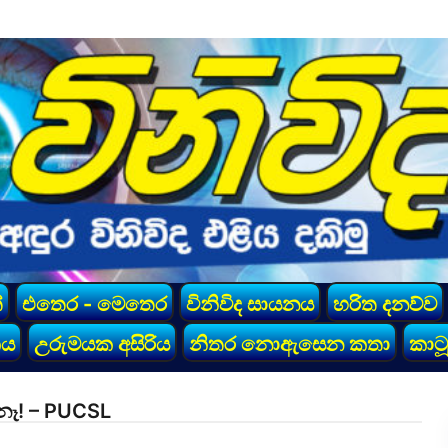
්
එතෙර - මෙතෙර
විනිවිද සායනය
හරිත දනව්ව
කය
උරුමයක අසිරිය
නිතර නොඇසෙන කතා
කාටූ
නෑ! – PUCSL