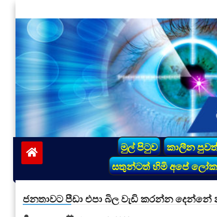
Skip
to
content
vinivida.lk
මුල් පිටුව
කාලීන පුවත
සතුන්ටත් හිමි අපේ ලෝ
ජනතාවට පීඩා එපා බිල වැඩි කරන්න දෙන්නේ 