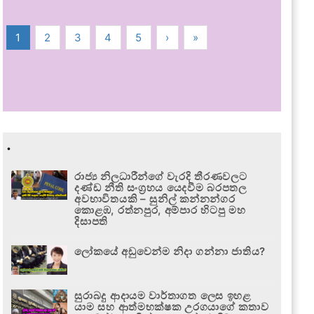
1
2
3
4
5
›
»
.
රාජ්‍ය නිලධාරීන්ගේ වැරදි තීරණවලට
දණ්ඩ නීති සංග්‍රහය යෙදවීම බරපතල
අවභාවිතයකි – සුනිල් කන්නන්ගර
කොළඹ, රත්නපුර, අම්පාර හිටපු මහ
දිසාපති
ලෝකයේ අඩුවෙන්ම නිදා ගන්නා ජාතිය?
සුරාබදු ආදායම වාර්තාගත ලෙස ඉහළ
යාම සහ ආත්මභක්ෂක උරගයාගේ කතාව