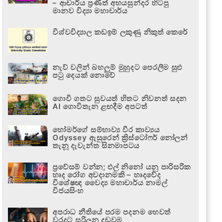
– ආචාර්ය ප්‍රණීත් අභයසුන්දර හිටපු
මානව විද්‍යා මහාචාර්ය
විශ්වවිද්‍යාල කඩඉම් ලකුණු නිකුත් කෙරේ
නැව් වලින් බහලුම් මුහුදට පෙරලීම සුළු
පටු දෙයක් නොවේ
ගොවි ගතට සුවයත් හිතට නිවනත් සදන
AI ගොවිතැන ළඟදීම අපටත්
හෝමර්ගේ සම්භාව්‍ය වීර කාව්‍යය
Odyssey ඇසුරෙන් ක්‍රිස්ටෝෆර් නෝලන්
තැනූ දැවැන්ත සිනමාපටය
ප්‍රවේසම් වන්න; එල් නිනෝ යනු පාරිසරික
හෘද රෝග අවදානමකි – හෘදවේද
විශේෂඥ වෛද්‍ය මහාචාර්ය නාමල්
විජයසිංහ
අපරාධ නීතියේ පරම පදනම හෙවත්
වරදට සරිලන දඬුවම