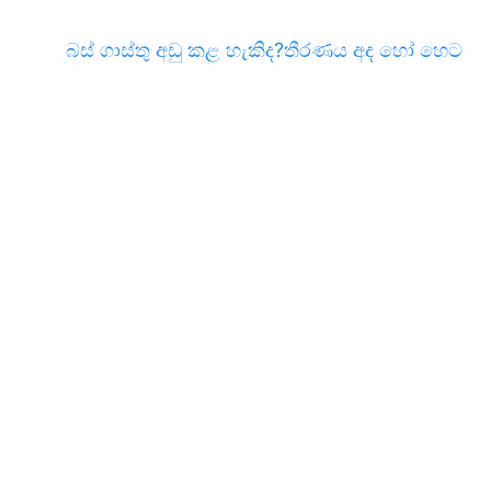
බස් ගාස්තු අඩු කළ හැකිද?තීරණය අද හෝ හෙට