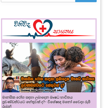
මානසික රෝග සඳහා ලබාදෙන ඖෂධ භාවිතය
ප්‍රචණ්ඩත්වයට හේතුවක් ද?- විශේෂඥ මනෝ වෛද්‍ය රූමි
රූබන්