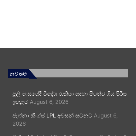
නවතම
ජූලි මාසයේදී විදේශ රැකියා සඳහා පිටත්ව ගිය පිරිස
ඉහළට
August 6, 2026
ජැෆ්නා කිංග්ස් LPL අවසන් සටනට
August 6,
2026