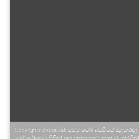
Copyrights protected: මෙම වෙබ් අඩවියේ පළකරනු
හෝ පාර්ශවය විසින් තම අනන්‍යතාව තහවුරු කරමින් ඉ