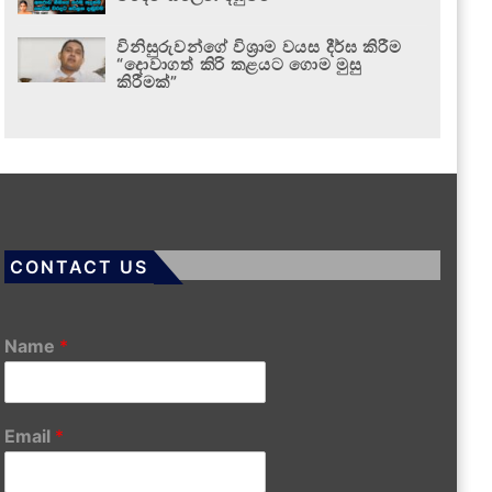
විනිසුරුවන්ගේ විශ්‍රාම වයස දීර්ඝ කිරීම
“දොවාගත් කිරි කළයට ගොම මුසු
කිරීමක්”
CONTACT US
Name
*
Email
*