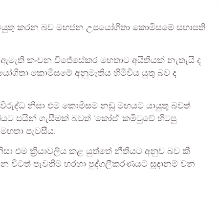
 කටයුතු කරන බව මහජන උපයෝගිතා කොමිසමේ සභාපති
ර ඇමැති කංචන විජේසේකර මහතාට අයිතියක් නැතැයි ද
ිතා කොමිසමේ අනුමැතිය හිමිවිය යුතු බව ද
විරුද්ධ නිසා එම කොමිසම නඩු මඟයට යායුතු බවත්
යින් ගැසීමක් බවත් ‘කෝප්’ කමිටුවේ හිටපු
් මහතා පැවසීය.
ිසා එම ක්‍රියාවලිය කළ යුත්තේ නීතියට අනුව බව කී
 වන විටත් පැවතීම හරහා පුද්ගලීකරණයට සූදානම් වන