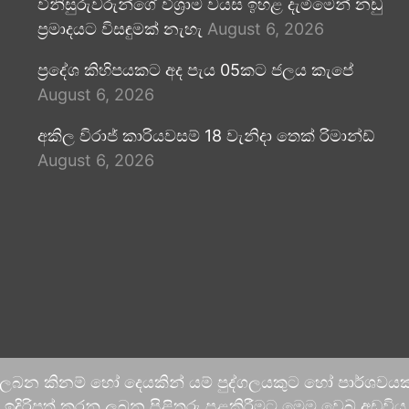
විනිසුරුවරුන්ගේ විශ්‍රාම වයස ඉහළ දැමීමෙන් නඩු
ප්‍රමාදයට විසඳුමක් නැහැ
August 6, 2026
ප්‍රදේශ කිහිපයකට අද පැය 05කට ජලය කැපේ
August 6, 2026
අකිල විරාජ් කාරියවසම් 18 වැනිදා තෙක් රිමාන්ඩ්
August 6, 2026
 ලබන කිනම් හෝ දෙයකින් යම් පුද්ගලයකුට හෝ පාර්ශවයකට
දිරිපත් කරනු ලබන පිළිතුරු පළකිරීමට මෙම වෙබ් අඩවිය ආච