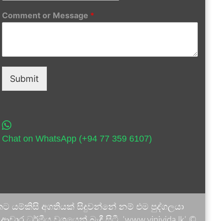
Comment or Message
*
Submit
Chat on WhatsApp (+94 77 359 6107)
 යම්කිසි අගතියක් සිදුවන්නේ නම් එම පුද්ගලයා
ාර ධර්මීය වශයෙන් බැඳී සිටී. 'www.vinivida.lk' ©