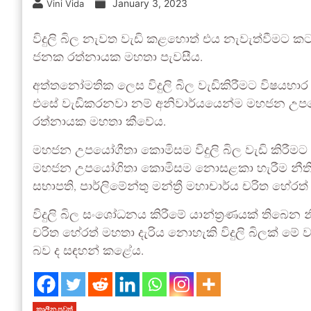
January 3, 2023
Vini Vida
විදුලි බිල නැවත වැඩි කළහොත් එය නැවැත්වීමට
ජනක රත්නායක මහතා පැවසීය.
අත්තනෝමතික ලෙස විදුලි බිල වැඩිකිරීමට විෂයභා
එසේ වැඩිකරනවා නම් අනිවාර්යයෙන්ම මහජන උපයෝග
රත්නායක මහතා කීවේය.
මහජන උපයෝගීතා කොමිසම විදුලි බිල වැඩි කිරීමට 
මහජන උපයෝගිතා කොමිසම නොසළකා හැරීම නීතියට ප
සභාපති, පාර්ලිමේන්තු මන්ත්‍රී මහාචාර්ය චරිත හේරත
විදුලි බිල සංශෝධනය කිරීමේ යාන්ත්‍රණයක් තිබෙන න
චරිත හේරත් මහතා දැරිය නොහැකි විදුලි බිලක් මේ
බව ද සඳහන් කළේය.
කාලීන පුවත්