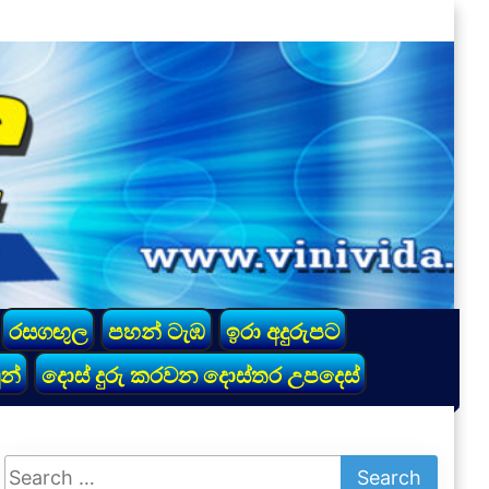
රසගඟුල
පහන් ටැඹ
ඉරා අදුරුපට
න්
දොස් දුරු කරවන දොස්තර උපදෙස්