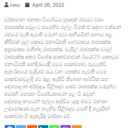
April 26, 2022
Editor
වර්තමාන ජනතා විරෝධය හුදෙක් රජයට වඩා
රාජපක්ෂ පවුලට එරෙහිව එල්ල වීමත් ඒ සඳහා වත්මන්
රජයේ මැති ඇමති වරුන් පවා අනියමින් සහාය පළ
කිරීමත් මුල් කොට ජනාධිපති ගෝඨාභය රාජපක්ෂ,
අග‍්‍රාමාත්‍ය මහින්ද රාජපක්ෂ, බැසිල් රාජපක්ෂ චමල්
රාජපක්ෂ අතර විශේෂ සාකච්ඡාවක් ඊයේ(25) කොටුව
ජනාධිපති මන්දිරයේදී මෙම සාකච්ඡාව පැවැත්වී
ඇත.ඊඅයේ මැදියම් රැය වන තෙක්ම පැවති මෙම
සාකච්ඡාවලදී රට තුළ ඇතිවී තිබෙන ආර්ථික සහ
දේශපාලන අර්බුදය පිළිබඳව සේම රාජපක්ෂ වරුන්ට
එරෙහි මහජන විරෝධතාවන් පළ වී ඔවුන්
දේශපාලනයෙන් ඉල්ලා අස්විය යුතු බවට ජනතා
උද්ඝෝෂණ පැන නැඟීම පිළිබඳව මෙහි දී ගැඹුරින්
සාකච්ඡා වී ඇතැයිද වාර්තා වේ.