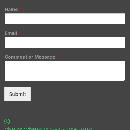
Name
*
Email
*
Comment or Message
*
Submit
Chat on WhatsApp (+94 77 359 6107)