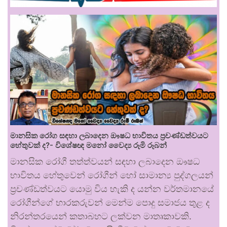
මානසික රෝග සඳහා ලබාදෙන ඖෂධ භාවිතය ප්‍රචණ්ඩත්වයට
හේතුවක් ද?- විශේෂඥ මනෝ වෛද්‍ය රූමි රූබන්
මානසික රෝගී තත්ත්වයන් සඳහා ලබාදෙන ඖෂධ
භාවිතය හේතුවෙන් රෝගීන් හෝ සාමාන්‍ය පුද්ගලයන්
ප්‍රචණ්ඩත්වයට යොමු විය හැකි ද යන්න වර්තමානයේ
රෝගීන්ගේ භාරකරුවන් මෙන්ම පොදු සමාජය තුළ ද
නිරන්තරයෙන් කතාබහට ලක්වන මාතෘකාවකි.