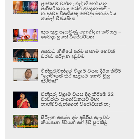
ප්‍රවේසම් වන්න; එල් නිනෝ යනු
පාරිසරික හෘද රෝග අවදානමකි –
හෘදවේද විශේෂඥ වෛද්‍ය මහාචාර්ය
නාමල් විජයසිංහ
කුස තුළ සැඟවුණු නොනිදන කම්හල –
වෛද්‍ය සුගත් විජේවර්ධන
අපරාධ නීතියේ පරම පදනම හෙවත්
වරදට සරිලන දඬුවම
විනිසුරුවන්ගේ විශ්‍රාම වයස දීර්ඝ කිරීම
“දොවාගත් කිරි කළයට ගොම මුසු
කිරීමක්”
විනිසුරු විශ්‍රාම වයස දිගු කිරීමේ 22
ව්‍යවස්ථා සංශෝධනයට මහා
නාහිමිවරුන්ගෙන් විරෝධයක් නෑ
සිරිලක සොබා දම් අසිරිය ලොවට
කියාපාන දිවියන් ගේ දිවි සුරකිමු