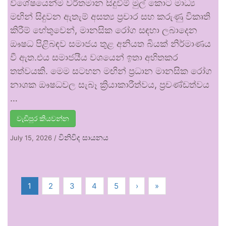
විශේෂයෙන්ම වර්තමාන සිදුවීම් මුල් කොට මාධ්‍ය
මඟින් සිදුවන ඇතැම් අසත්‍ය ප්‍රචාර සහ කරුණු විකෘති
කිරීම් හේතුවෙන්, මානසික රෝග සඳහා ලබාදෙන
ඖෂධ පිළිබඳව සමාජය තුළ අනියත බියක් නිර්මාණය
වී ඇත.එය සමාජයීය වශයෙන් ඉතා අහිතකර
තත්වයකි. මෙම සටහන මඟින් ප්‍රධාන මානසික රෝග
නාශක ඖෂධවල සැබෑ ක්‍රියාකාරීත්වය, ප්‍රචණ්ඩත්වය
…
වැඩිපුර කියවන්න
විනිවිද සායනය
July 15, 2026
/
1
2
3
4
5
›
»