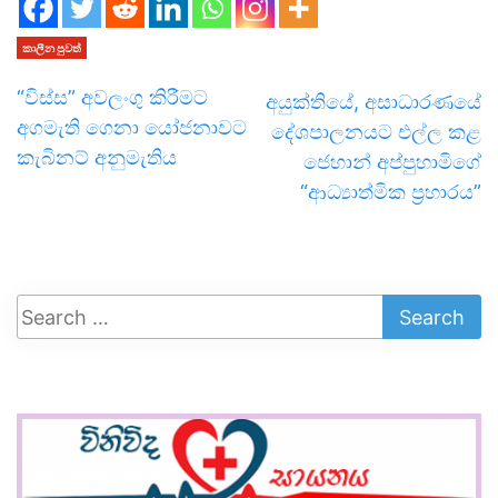
කාලීන පුවත්
“විස්ස” අවලංගු කිරීමට
අයුක්තියේ, අසාධාරණයේ
අගමැති ගෙනා යෝජනාවට
දේශපාලනයට එල්ල කළ
කැබිනට් අනුමැතිය
ජෙහාන් අප්පුහාමිගේ
“ආධ්‍යාත්මික ප්‍රහාරය”