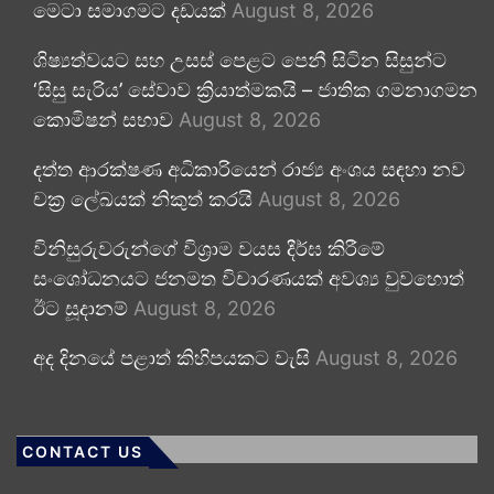
මෙටා සමාගමට දඩයක්
August 8, 2026
ශිෂ්‍යත්වයට සහ උසස් පෙළට පෙනී සිටින සිසුන්ට
‘සිසු සැරිය’ සේවාව ක්‍රියාත්මකයි – ජාතික ගමනාගමන
කොමිෂන් සභාව
August 8, 2026
දත්ත ආරක්ෂණ අධිකාරියෙන් රාජ්‍ය අංශය සඳහා නව
චක්‍ර ලේඛයක් නිකුත් කරයි
August 8, 2026
විනිසුරුවරුන්ගේ විශ්‍රාම වයස දීර්ඝ කිරීමේ
සංශෝධනයට ජනමත විචාරණයක් අවශ්‍ය වුවහොත්
ඊට සූදානම්
August 8, 2026
අද දිනයේ පළාත් කිහිපයකට වැසි
August 8, 2026
CONTACT US