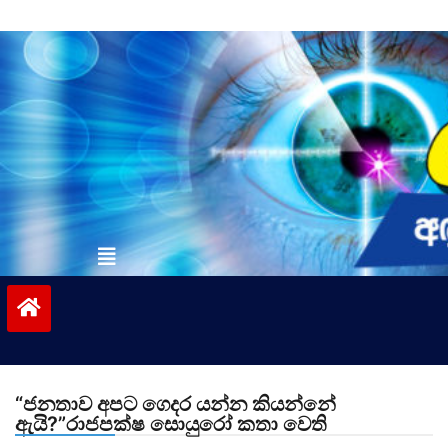
Skip
to
content
vinivida.lk
“ජනතාව අපට ගෙදර යන්න කියන්නේ
ඇ‍යි?”රාජපක්ෂ සොයුරෝ කතා වෙති