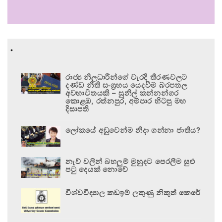
.
රාජ්‍ය නිලධාරීන්ගේ වැරදි තීරණවලට
දණ්ඩ නීති සංග්‍රහය යෙදවීම බරපතල
අවභාවිතයකි – සුනිල් කන්නන්ගර
කොළඹ, රත්නපුර, අම්පාර හිටපු මහ
දිසාපති
ලෝකයේ අඩුවෙන්ම නිදා ගන්නා ජාතිය?
නැව් වලින් බහලුම් මුහුදට පෙරලීම සුළු
පටු දෙයක් නොවේ
විශ්වවිද්‍යාල කඩඉම් ලකුණු නිකුත් කෙරේ