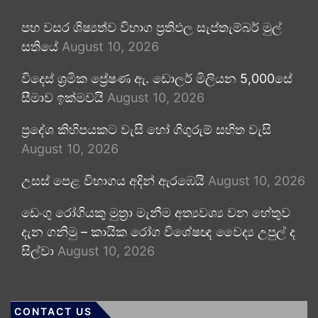
පහ වසර ශිෂ්‍යත්ව විභාග ප්‍රතිඵල සැප්තැම්බර් මුල්
සතියේ
August 10, 2026
විදෙස් ශ්‍රමික ප්‍රේෂණ ඇ. ඩොලර් මිලියන 5,000සේ
සීමාව ඉක්මවයි
August 10, 2026
ප්‍රදේශ කිහිපයකට වැසි හෝ ගිගුරුම් සහිත වැසි
August 10, 2026
උසස් පෙළ විභාගය අදින් ඇරඹෙයි
August 10, 2026
ඩෙංගු රෝගියකු ⁣මුත්‍රා මැනීම අත්‍යවශ්‍ය වන හේතුව
දැන ගනිමු – කායික රෝග විශේෂඥ වෛද්‍ය උපුල් ද
සිල්වා
August 10, 2026
CONTACT US