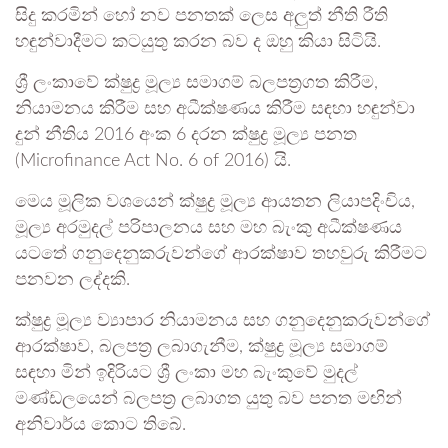
සිදු කරමින් හෝ නව පනතක් ලෙස අලුත් නීති රීති
හඳුන්වාදීමට කටයුතු කරන බව ද ඔහු කියා සිටියි.
ශ්‍රී ලංකාවේ ක්ෂුද්‍ර මූල්‍ය සමාගම් බලපත්‍රගත කිරීම,
නියාමනය කිරීම සහ අධීක්ෂණය කිරීම සඳහා හඳුන්වා
දුන් නීතිය 2016 අංක 6 දරන ක්ෂුද්‍ර මූල්‍ය පනත
(Microfinance Act No. 6 of 2016) යි.
මෙය මූලික වශයෙන් ක්ෂුද්‍ර මූල්‍ය ආයතන ලියාපදිංචිය,
මූල්‍ය අරමුදල් පරිපාලනය සහ මහ බැංකු අධීක්ෂණය
යටතේ ගනුදෙනුකරුවන්ගේ ආරක්ෂාව තහවුරු කිරීමට
පනවන ලද්දකි.
ක්ෂුද්‍ර මූල්‍ය ව්‍යාපාර නියාමනය සහ ගනුදෙනුකරුවන්ගේ
ආරක්ෂාව, බලපත්‍ර ලබාගැනීම, ක්ෂුද්‍ර මූල්‍ය සමාගම්
සඳහා මින් ඉදිරියට ශ්‍රී ලංකා මහ බැංකුවේ මුදල්
මණ්ඩලයෙන් බලපත්‍ර ලබාගත යුතු බව පනත මඟින්
අනිවාර්ය කොට තිබේ.