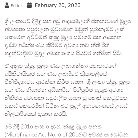
February 20, 2026
Editor
ශ්‍රී ලංකාවේ දිළිඳු සහ අඩු ආදායම්ලාභී ජනතාවගේ මූල්‍ය
අවශ්‍යතා සපුරාලන මුවාවෙන් ඔවුන් සූරාකෑමට ලක්
කෙරෙන අවිධිමත් ක්ෂුද්‍ර මූල්‍ය සමාගම් සහ ආයතන
දැඩිව අධීක්ෂණය කිරීමට අවශ්‍ය නව නීති රීති
හඳුන්වාදීමට මුදල් අමාත්‍යාංශය පියවර ගනිමින් සිටී.
ඒ අනුව ක්ෂුද්‍ර මූල්‍ය ණය ලබාගන්නා ජනතාවගේ
අයිතිවාසිකම් සහ ණය ලබාදීමේ ක්‍රියාවලියේ
විනිවිදභාවය ආරක්ෂා කිරීම සඳහා “ශ්‍රී ලංකා ක්ෂුද්‍ර මූල්‍ය
සහ ණය නියාමන අධිකාරිය” පිහිටුවීම ඇතුළු අවශ්‍ය
නීතිමය අවශ්‍යතා සපුරාලීම සඳහා වූ පනත් කෙටුම්පත
සකස් කෙරෙමින් සිටින බව මුදල් අමාත්‍යාංශයේ උසස්
නිලධාරියෙක් ප්‍රකාශ කරයි.
මෙහිදී 2016 අංක 6 දරන ක්ෂුද්‍ර මූල්‍ය පනත
(Microfinance Act No. 6 of 2016)ට අවශ්‍ය සංශෝධන