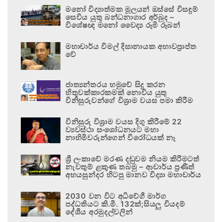
මනෝ විද්‍යාත්මක මූලයන් ඔස්සේ විසඳුම්
සෙවිය යුතු බන්ධනාගාර අර්බුද –
විශේෂඥ මනෝ වෛද්‍ය රූමි රූබන්
මහාචාර්ය විමල් දිසානායක අභාවප්‍රාප්ත
වේ
ජාත්‍යන්තරය හමුවේ සිදු කරන
හිතුවක්කාරකමක් නොවිය යුතු
විනිසුරුවන්ගේ විශ්‍රාම වයස පමා කිරීම
විනිසුරු විශ්‍රාම වයස දිගු කිරීමේ 22
ව්‍යවස්ථා සංශෝධනයට මහා
නාහිමිවරුන්ගෙන් විරෝධයක් නෑ
ශ්‍රී ලංකාවේ මරණ දඬුවම නියම කිරීමටත්
නැවතුම් ළකුණ තබමු – ආචාර්ය ප්‍රණීත්
අභයසුන්දර හිටපු මානව විද්‍යා මහාචාර්ය
2030 වන විට අධිවේගී මාර්ග
පද්ධතියට කි.මී. 132ක්;සියලු වියදම්
දේශීය අරමුදල්වලින්