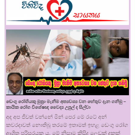
ඩෙංගු රෝගියකු ⁣මුත්‍රා මැනීම අත්‍යවශ්‍ය වන හේතුව දැන ගනිමු –
කායික රෝග විශේෂඥ වෛද්‍ය උපුල් ද සිල්වා
අද අප ජීවත් වන්නේ මින් පෙර මේ රටේ අන්
කවරදාවත් නොතිබූ තරමේ ඉතාමත් ඉහළ ඩෙංගු රෝග
ආශ්‍රිත පරිසරයක ය. මේ නිසාම කිසිදු ලෙඩක් දුකක්