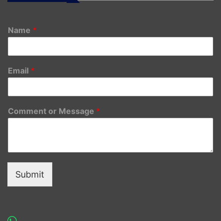
Name
*
Email
*
Comment or Message
*
Submit