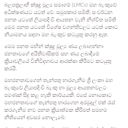
බලපත්‍රලාභී ක්ෂුද්‍ර මූල්‍ය සමාගම් (LMCs) මහ බැංකුවේ
අධීක්ෂණයට යටත් වේ. සමුපකාර සමිති, සංවර්ධන
පනත යටතේ ලියාපදිංචි ආයතන වැනි නිශ්චිත සමිති
මෙම පනත යටතේ විශේෂ වගන්තිවලට යටත් කොට
නියාමනය සඳහා මහ බැංකුව කටයුතු කරනු ඇත.
මෙම පනත මඟින් ක්ෂුද්‍ර මූල්‍ය ණය ලබාගන්නා
ජනතාවගේ අයිතිවාසිකම් සහ ණය ලබාදීමේ
ක්‍රියාවලියේ විනිවිදභාවය ආරක්ෂා කිරීමට කටයුතු
කරයි.
මහජනතාවගෙන් තැන්පතු භාරගැනීම ශ්‍රී ලංකා මහ
බැංකුවේ ලියාපදිංචි බැංකු හා මූල්‍ය ආයතනවලට
පමණක් සිදු කළ හැකි කාර්යයකි. එසේ නොකොට
මහජනතාවගේ තැන්පතු භාරගෙන අරමුදල් එක් රැස්
කරගැනීම නව පනත ක්‍රියාත්මක කිරීමත් සමඟම
නීතියෙන් අවසර නොලැබේ.