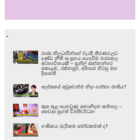
.
රාජ්‍ය නිලධාරීන්ගේ වැරදි තීරණවලට
දණ්ඩ නීති සංග්‍රහය යෙදවීම බරපතල
අවභාවිතයකි – සුනිල් කන්නන්ගර
කොළඹ, රත්නපුර, අම්පාර හිටපු මහ
දිසාපති
ලෝකයේ අඩුවෙන්ම නිදා ගන්නා ජාතිය?
කුස තුළ සැඟවුණු නොනිදන කම්හල –
වෛද්‍ය සුගත් විජේවර්ධන
ගණිතය බැරිකම මෝඩකමක් ද?