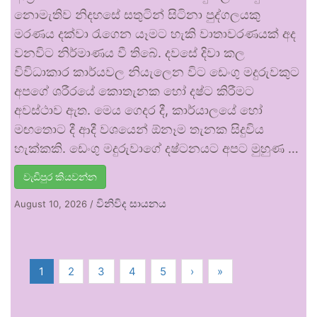
නොමැතිව නිදහසේ සතුටින් සිටිනා පුද්ගලයකු
මරණය දක්වා රැගෙන යෑමට හැකි වාතාවරණයක් අද
වනවිට නිර්මාණය වී තිබේ. දවසේ දිවා කල
විවිධාකාර කාර්යවල නියැලෙන විට ඩෙංගු මදුරුවකුට
අපගේ ශරීරයේ කොතැනක හෝ දෂ්ට කිරීමට
අවස්ථාව ඇත. මෙය ගෙදර දී, කාර්යාලයේ හෝ
මඟතොට දී ආදී වශයෙන් ඕනෑම තැනක සිදුවිය
හැක්කකි. ඩෙංගු මදුරුවාගේ දෂ්ටනයට අපට මුහුණ …
වැඩිපුර කියවන්න
විනිවිද සායනය
August 10, 2026
/
1
2
3
4
5
›
»