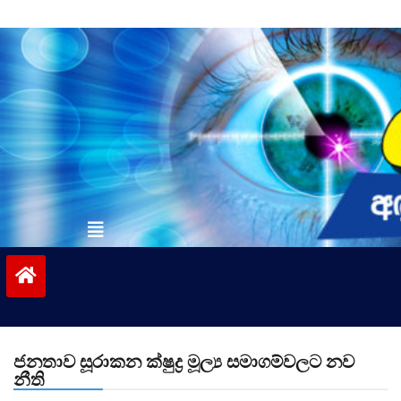
Skip
to
content
vinivida.lk
ජනතාව සූරාකන ක්ෂුද්‍ර මූල්‍ය සමාගම්වලට නව
නීති