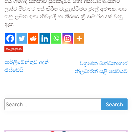
එය ගම්බද ජනතාව සූරාකෑමට හෝ අසාධාරණයන්ට
ලක්ව පීඩාවට පත් කිරීම වැළැක්වීමට මුදල් අමාත්‍යාංශය
ගනු ලබන ඉතා නිවැරදි හා තිරසර ක්‍රියාමාර්ගයක් වනු
ඇත.
කාලීන පුවත්
පාර්ලිමේන්තුව අදත්
විශ්‍රාමික බන්ධනාගාර
රැස්වෙයි
නිලධාරීන් යළි සේවයට