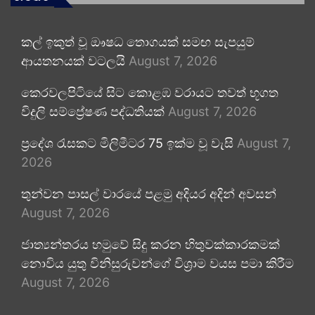
කල් ඉකුත් වූ ඖෂධ තොගයක් සමඟ සැපයුම්
ආයතනයක් වටලයි
August 7, 2026
කෙරවලපිටියේ සිට කොළඹ වරායට තවත් භූගත
විදුලි සම්ප්‍රේෂණ පද්ධතියක්
August 7, 2026
ප්‍රදේශ රැසකට මිලිමීටර 75 ඉක්ම වූ වැසි
August 7,
2026
තුන්වන පාසල් වාරයේ පළමු අදියර අදින් අවසන්
August 7, 2026
ජාත්‍යන්තරය හමුවේ සිදු කරන හිතුවක්කාරකමක්
නොවිය යුතු විනිසුරුවන්ගේ විශ්‍රාම වයස පමා කිරීම
August 7, 2026