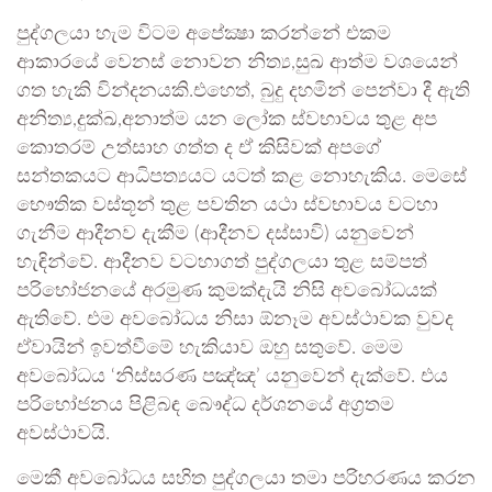
පුද්ගලයා හැම විටම අපේක්‍ෂා කරන්නේ එකම
ආකාරයේ වෙනස් නොවන නිත්‍ය,සුඛ ආත්ම වශයෙන්
ගත හැකි වින්දනයකි.එහෙත්, බුදු දහමින් පෙන්වා දී ඇති
අනිත්‍ය,දුක්ඛ,අනාත්ම යන ලෝක ස්වභාවය තුළ අප
කොතරම් උත්සාහ ගත්ත ද ඒ කිසිවක් අපගේ
සන්තකයට ආධිපත්‍යයට යටත් කළ නොහැකිය. මෙසේ
භෞතික වස්තූන් තුළ පවතින යථා ස්වභාවය වටහා
ගැනීම ආදීනව දැකීම (ආදීනව දස්සාවි) යනුවෙන්
හැඳින්වේ. ආදීනව වටහාගත් පුද්ගලයා තුළ සම්පත්
පරිභෝජනයේ අරමුණ කුමක්දැයි නිසි අවබෝධයක්
ඇතිවේ. එම අවබෝධය නිසා ඕනෑම අවස්ථාවක වුවද
ඒවායින් ඉවත්වීමේ හැකියාව ඔහු සතුවේ. මෙම
අවබෝධය ‘නිස්සරණ පඤ්ඤ’ යනුවෙන් දැක්වේ. එය
පරිභෝජනය පිළිබඳ බෞද්ධ දර්ශනයේ අග්‍රතම
අවස්ථාවයි.
මෙකී අවබෝධය සහිත පුද්ගලයා තමා පරිහරණය කරන