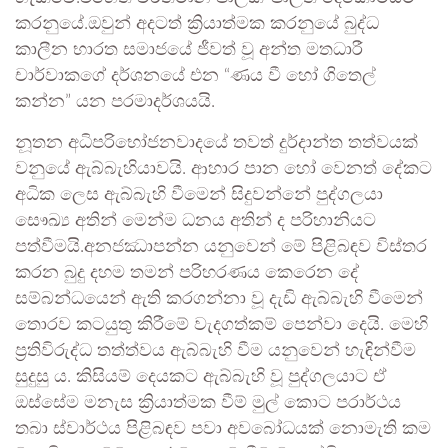
කරනුයේ.ඔවුන් අදටත් ක්‍රියාත්මක කරනුයේ බුද්ධ
කාලීන භාරත සමාජයේ ජීවත් වූ අන්ත මතධාරී
චාර්වාකගේ දර්ශනයේ එන “ණය වී හෝ ගිතෙල්
කන්න” යන පරමාදර්ශයයි.
නූතන අධිපරිභෝජනවාදයේ තවත් දුර්දාන්ත තත්වයක්
වනුයේ ඇබ්බැහියාවයි. ආහාර පාන හෝ වෙනත් දේකට
අධික ලෙස ඇබ්බැහි වීමෙන් සිදුවන්නේ පුද්ගලයා
සෞඛ්‍ය අතින් මෙන්ම ධනය අතින් ද පරිහානියට
පත්වීමයි.අනජඣාපන්න යනුවෙන් මේ පිළිබඳව විස්තර
කරන බුදු දහම තමන් පරිහරණය කෙරෙන දේ
සම්බන්ධයෙන් ඇති කරගන්නා වූ දැඩි ඇබ්බැහි වීමෙන්
තොරව කටයුතු කිරීමේ වැදගත්කම් පෙන්වා දෙයි. මෙහි
ප්‍රතිවිරුද්ධ තත්ත්වය ඇබ්බැහි වීම යනුවෙන් හැඳින්වීම
සුදුසු ය. කිසියම් දෙයකට ඇබ්බැහි වූ පුද්ගලයාට ඒ
ඔස්සේම මනැස ක්‍රියාත්මක වීම් මුල් කොට පරාර්ථය
තබා ස්වාර්ථය පිළිබඳව පවා අවබෝධයක් නොමැති කම