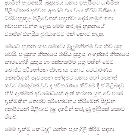
දහමින් පැවසෙයි. බුදුසමය ධනය ඉපැයීමට ධාර්මික
පිළිවෙතක් දක්වන අතරම එය වැය කිරීම පිණිස ද
ධර්මානුකූල පිළිවෙතක් හඳුන්වා දෙයි.නමුත් ඉතා
අවාසනාවන්ත ලෙස මෙම කරුණු නූතනයේ
ව්‍යාප්ත”ජනප්‍රිය බුද්ධාගමට”එක් කොට නැත.
මෙයට නූතන සංඝ සමාජය මුලුමනින්ම වග කිව යුතු
වෙයි. සංයුත්ත නිකායේ රාසිය සූත්‍රය, අංගුත්තර නිකායේ
කාමභෝගී සූත්‍රය හා පත්තකම්ම සූත්‍ර මඟින් මෙම
බෞද්ධ පරිභෝජන දර්ශනය මනාව අවධාරණය
කෙරේ.ඉන් පැවසෙන අන්දමට ධනය හෝ වෙනත්
කවර වස්තුවක් වුව ද පරිහරණය කිරීමේ දී ඒ පිළිබඳව
නිසි දැක්මක් අවබෝධයක් ඇති කරගත යුතු වේ.එසේ
දැක්මකින් තොරව පරිභෝජනය කිරීමෙන් සිදුවන
අනර්ථයන් පිළිබඳව බුදු දහමින් කරුණු ඉදිරිපත් කොට
තිබේ.
මෙම දැක්ම කෙබඳුද? යන්න පැහැදිලි කිරීම සඳහා