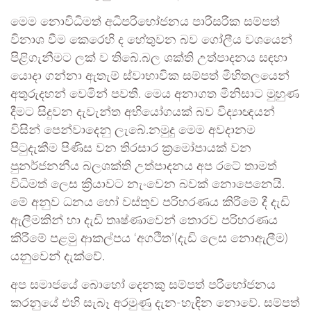
මෙම නොවිධිමත් අධිපරිභෝජනය පාරිසරික සම්පත්
විනාශ වීම කෙරෙහි ද හේතුවන බව ගෝලීය වශයෙන්
පිළිගැනීමට ලක් ව තිබේ.බල ශක්ති උත්පාදනය සඳහා
යොදා ගන්නා ඇතැම් ස්වාභාවික සම්පත් මිහිතලයෙන්
අතුරුදහන් වෙමින් පවතී. මෙය අනාගත මිනිසාට මුහුණ
දීමට සිදුවන දැවැන්ත අභියෝගයක් බව විද්‍යාඥයන්
විසින් පෙන්වාදෙනු ලැබේ.නමුදු මෙම අවදානම
පිටුදැකීම පිණිස වන තිරසාර ක්‍රමෝපායක් වන
පුනර්ජනනීය බලශක්ති උත්පාදනය අප රටේ තාමත්
විධිමත් ලෙස ක්‍රියාවට නැංවෙන බවක් නොපෙනෙයි.
මේ අනුව ධනය හෝ වස්තුව පරිහරණය කිරීමේ දී දැඩි
ඇලීමකින් හා දැඩි තෘෂ්ණාවෙන් තොරව පරිහරණය
කිරීමේ පළමු ආකල්පය ‘අගථිත’(දැඩි ලෙස නොඇලීම)
යනුවෙන් දැක්වේ.
අප සමාජයේ බොහෝ දෙනකු සම්පත් පරිභෝජනය
කරනුයේ එහි සැබෑ අරමුණු දැන-හැඳින නොවේ. සම්පත්