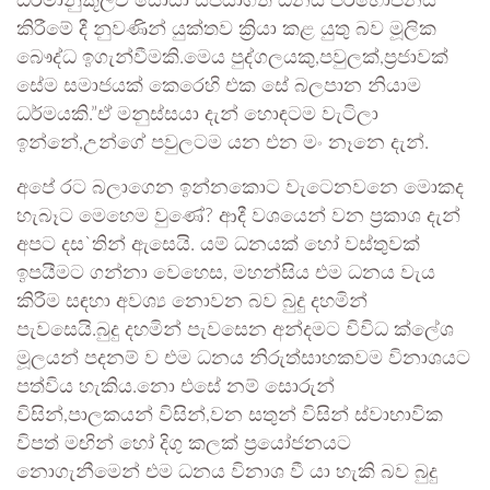
ධර්මානුකූලව සොයා සපයාගත් ධනය පරිභෝජනය
කිරීමේ දී නුවණින් යුක්තව ක්‍රියා කළ යුතු බව මූලික
බෞද්ධ ඉගැන්වීමකි.මෙය පුද්ගලයකු,පවුලක්,ප්‍රජාවක්
සේම සමාජයක් කෙරෙහි එක සේ බලපාන නියාම
ධර්මයකි.”ඒ මනුස්සයා දැන් හොඳටම වැටිලා
ඉන්නේ,උන්ගේ පවුලටම යන එන මං නෑනෙ දැන්.
අපේ රට බලාගෙන ඉන්නකොට වැටෙනවනෙ මොකද
හැබෑට මෙහෙම වුණේ? ආදී වශයෙන් වන ප්‍රකාශ දැන්
අපට දස`තින් ඇසෙයි. යම් ධනයක් හෝ වස්තුවක්
ඉපයීමට ගන්නා වෙහෙස, මහන්සිය එම ධනය වැය
කිරීම සඳහා අවශ්‍ය නොවන බව බුදු දහමින්
පැවසෙයි.බුදු දහමින් පැවසෙන අන්දමට විවිධ ක්ලේශ
මූලයන් පදනම් ව එම ධනය නිරුත්සාහකවම විනාශයට
පත්විය හැකිය.නො එසේ නම් සොරුන්
විසින්,පාලකයන් විසින්,වන සතුන් විසින් ස්වාභාවික
විපත් මඟින් හෝ දිගු කලක් ප්‍රයෝජනයට
නොගැනීමෙන් එම ධනය විනාශ වී යා හැකි බව බුදු