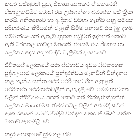
කවර වස්තුවක් වුවද විනාශ නොකර ඒ කෙරෙහි
හිතානුකම්පීව රොන් රස උරාගන්නා බඹරෙකු සේ ක්‍රියා
කරයි. අනිත්‍යතාව හා ආදීනව වටහා ගැනීම යනු සම්පත්
පරිහරණය කිරීමෙන් වැළකී සිටීම නොවේ.එය බුදු දහම
සම්බන්ධයෙන් ඇතැම් නූතන පඬුවන් ඉදිරිපත් කොට
ඇති බරපතල සාවද්‍ය මතයකි. එසේම එය ජීවිතය හා
ලෝකය දෙස අශුභවාදීව බැලීමක් ද නොවේ.
ජීවිතයේ ලෝකයේ යථා ස්වභාවය අවබෝධකරගත්
පුද්ගලයාට ලෝකයේ සුන්දරත්වය මැනවින් වින්දනය
කළ හැකිය යන්න ථෙර ථෙරී භාව ගීත ඇතුළත්
ථෙරීගාථා ථෙරගාථාවලින් පැහැදිලි වේ. මෙම භාවගීත
වලින් නිර්වාණය පසක් කොට ගත් භික්ෂු භික්ෂුනීන්
ලෝකය මායාත්මක තිමිර පටල වලින් අත් මිදී කවර
ආකාරයෙන් යථාර්ථවාදීව වින්දනය කර තිබේද? යන්න
මනාව පැහැදිලි වේ.
කදුරුපොකුණේ සුමංගල හිමි