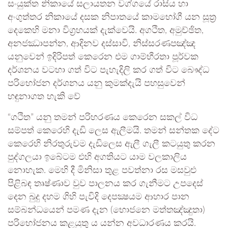
සංයුක්ත නිකායේ සලායතන වග්ගයේ රාසිය හා
අංගුත්තර නිකායේ දසක නිපාතයේ කාමභෝගී යන සූත්‍ර
දෙකෙහි මනා විග්‍රහයක් දැක්වෙයි. අගථිත, අමුච්ඡිත,
අනජඣාපන්න, ආදිනව දස්සාවි, නිස්සරණපඤ්ඤ
යනුවෙන් ඉදිරිපත් කෙරෙන එම ගාම්භීරතා පූර්වක
දර්ශනය වටහා ගත් විට පැහැදිලි කර ගත් විට බෞද්ධ
පරිභෝජන දර්ශනය යනු කුමක්දැයි පහසුවෙන්
හඳුනාගත හැකි වේ
“ගථිත” යනු තමන් පරිහරණය කෙරෙන සකල් විධ
සම්පත් කෙරෙහි දැඩි ලෙස ඇලීමයි. තමන් සන්තක දේට
කෙරෙහි නිරතුරුවම දැඩිලෙස ඇලී ගැලී කටයුතු කරන
පුද්ගලයා ඉබේටම එහි අගතියට යාම වලකාලිය
නොහැක. මෙහි දී මිනිසා තුළ පවත්නා රස මසවුළු
පිළිබඳ තෘෂ්ණාව වුව පාලනය කර ගැනීමට උපදෙස්
දෙන බුදු දහම ගිහි පැවිදි දෙපක්‍ෂයම ආහාර පාන
සම්බන්ධයෙන් පමණ දැන (භොජනෙ මත්තඤ්ඤුතා)
පරිභෝජනය කළයුතු ය යන්න අවධාරණය කරයි.