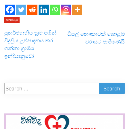
පහන් ටැඹ
පුනර්ජනනීය ක්‍රම මගින්
ඩීසල් නෞකාවක් කොළඹ
විදුලිය උත්පාදනය කර
වරායට පැමිණෙයි
ගන්නා ග්‍රාමීය
ඉන්දියානුවෝ