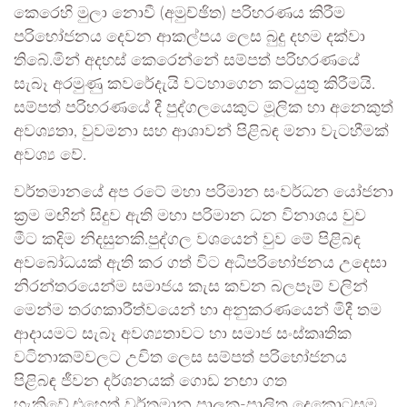
කෙරෙහි මුලා නොවී (අමුච්ඡිත) පරිහරණය කිරීම
පරිභෝජනය දෙවන ආකල්පය ලෙස බුදු දහම දක්වා
තිබේ.මින් අදහස් කෙරෙන්නේ සම්පත් පරිහරණයේ
සැබෑ අරමුණු කවරේදැයි වටහාගෙන කටයුතු කිරීමයි.
සම්පත් පරිහරණයේ දී පුද්ගලයෙකුට මූලික හා අනෙකුත්
අවශ්‍යතා, වුවමනා සහ ආශාවන් පිළිබඳ මනා වැටහීමක්
අවශ්‍ය වේ.
වර්තමානයේ අප රටේ මහා පරිමාන සංවර්ධන යෝජනා
ක්‍රම මඟින් සිදුව ඇති මහා පරිමාන ධන විනාශය වුව
මීට කදිම නිදසුනකි.පුද්ගල වශයෙන් වුව මේ පිළිබඳ
අවබෝධයක් ඇති කර ගත් විට අධිපරිභෝජනය උදෙසා
නිරන්තරයෙන්ම සමාජය කැස කවන බලපෑම් වලින්
මෙන්ම තරගකාරීත්වයෙන් හා අනුකරණයෙන් මිදී තම
ආදායමට සැබෑ අවශ්‍යතාවට හා සමාජ සංස්කෘතික
වටිනාකම්වලට උචිත ලෙස සම්පත් පරිභෝජනය
පිළිබඳ ජීවන දර්ශනයක් ගොඩ නඟා ගත
හැකිවේ.එහෙත් වර්තමාන පාලක-පාලිත දෙකොටසම