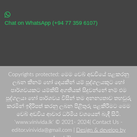
Chat on WhatsApp (+94 77 359 6107)
Copyrights protected: මෙම වෙබ් අඩවියේ පළකරනු
ලබන කිනම් හෝ දෙයකින් යම් පුද්ගලයකුට හෝ
පාර්ශවයකට යම්කිසි අගතියක් සිදුවන්නේ නම් එම
පුද්ගලයා හෝ පාර්ශවය විසින් තම අනන්‍යතාව තහවුරු
කරමින් ඉදිරිපත් කරනු ලබන පිළිතුරු පළකිරීමට මෙම
වෙබ් අඩවිය ආචාර ධර්මීය වශයෙන් බැඳී සිටී.
'www.vinivida.lk' © 2021- 2024| Contact Us -
editor.vinivida@gmail.com |
Design & develop by