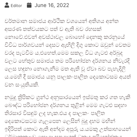
June 16, 2022
Editor
වර්තමාන සමාජය ආර්ථික වශයෙන් අතිශය අන්ත
අසරණ තත්වයකට පත් ව ඇති බව රහසක්
නොවේ.එවන් අවස්ථාවල බොහෝ දෙනකු කරනුයේ
විවිධ පාර්ශවයන් දෙසට ඇඟිලි දිගු කොට ඔවුන් වෙතම
වරද පැටවීම ය,එහෙත්,මෙම සකල විධ ගැටළු අර්බුද
වලට හේතුව සමාජය තම පරිභෝජන දර්ශනය නිවැරදි
ලෙස හඳුනා නොගැනීම මත ඇති වූ ඒවා බව පැහැදිලි
ය.මෙහි දී සමාජය යනු පාලක-පාලිත දෙකොටසම අයත්
වන සංයුතියකි.
නමුදු ත්‍රිපිකට ග්‍රන්ථ අනුසාරයෙන් ඉස්මතු කර ගත හැකි
බෞද්ධ පරිභෝජන දර්ශනය තුළින් මෙම ගැටළු සඳහා
තිරසාර විසඳුම් ලද හැක.එය ද පාලක- පාලිත
දෙකොටසටම ගැලපෙන ලෙසින් බුදු දහම මඟින්
ඉදිරිපත් කොට ඇති අන්දම අපූරු ය.යමකු උත්සාහයෙන්