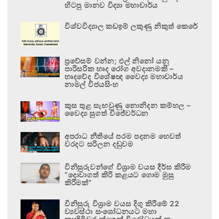
හිටපු මානව විද්‍යා මහාචාර්ය
විශ්වවිද්‍යාල කඩඉම් ලකුණු නිකුත් කෙරේ
ප්‍රවේසම් වන්න; එල් නිනෝ යනු
පාරිසරික හෘද රෝග අවදානමකි –
හෘදවේද විශේෂඥ වෛද්‍ය මහාචාර්ය
නාමල් විජයසිංහ
කුස තුළ සැඟවුණු නොනිදන කම්හල –
වෛද්‍ය සුගත් විජේවර්ධන
අපරාධ නීතියේ පරම පදනම හෙවත්
වරදට සරිලන දඬුවම
විනිසුරුවන්ගේ විශ්‍රාම වයස දීර්ඝ කිරීම
“දොවාගත් කිරි කළයට ගොම මුසු
කිරීමක්”
විනිසුරු විශ්‍රාම වයස දිගු කිරීමේ 22
ව්‍යවස්ථා සංශෝධනයට මහා