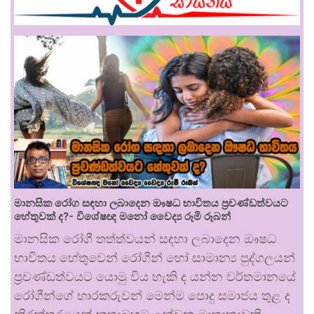
මානසික රෝග සඳහා ලබාදෙන ඖෂධ භාවිතය ප්‍රචණ්ඩත්වයට
හේතුවක් ද?- විශේෂඥ මනෝ වෛද්‍ය රූමි රූබන්
මානසික රෝගී තත්ත්වයන් සඳහා ලබාදෙන ඖෂධ
භාවිතය හේතුවෙන් රෝගීන් හෝ සාමාන්‍ය පුද්ගලයන්
ප්‍රචණ්ඩත්වයට යොමු විය හැකි ද යන්න වර්තමානයේ
රෝගීන්ගේ භාරකරුවන් මෙන්ම පොදු සමාජය තුළ ද