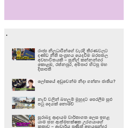
.
රාජ්‍ය නිලධාරීන්ගේ වැරදි තීරණවලට
දණ්ඩ නීති සංග්‍රහය යෙදවීම බරපතල
අවභාවිතයකි – සුනිල් කන්නන්ගර
කොළඹ, රත්නපුර, අම්පාර හිටපු මහ
දිසාපති
ලෝකයේ අඩුවෙන්ම නිදා ගන්නා ජාතිය?
නැව් වලින් බහලුම් මුහුදට පෙරලීම සුළු
පටු දෙයක් නොවේ
සුරාබදු ආදායම වාර්තාගත ලෙස ඉහළ
යාම සහ ආත්මභක්ෂක උරගයාගේ
කතාව – ආචාර්ය ප්‍රණීත් අභයසුන්දර