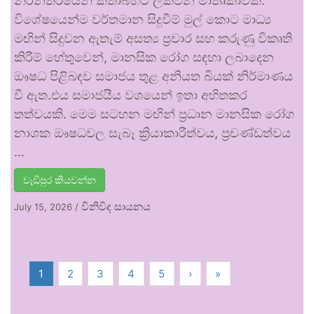
නිරන්තරයෙන් කතාබහට ලක්වන මාතෘකාවකි.
විශේෂයෙන්ම වර්තමාන සිදුවීම් මුල් කොට මාධ්‍ය
මඟින් සිදුවන ඇතැම් අසත්‍ය ප්‍රචාර සහ කරුණු විකෘති
කිරීම් හේතුවෙන්, මානසික රෝග සඳහා ලබාදෙන
ඖෂධ පිළිබඳව සමාජය තුළ අනියත බියක් නිර්මාණය
වී ඇත.එය සමාජයීය වශයෙන් ඉතා අහිතකර
තත්වයකි. මෙම සටහන මඟින් ප්‍රධාන මානසික රෝග
නාශක ඖෂධවල සැබෑ ක්‍රියාකාරීත්වය, ප්‍රචණ්ඩත්වය
…
වැඩිපුර කියවන්න
විනිවිද සායනය
July 15, 2026
/
1
2
3
4
5
›
»