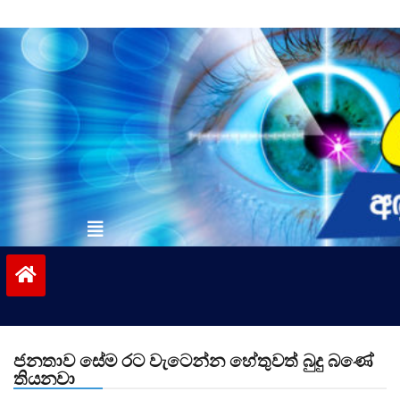
Skip
to
content
vinivida.lk
ජනතාව සේම රට වැටෙන්න හේතුවත් බුදු බණේ
තියනවා