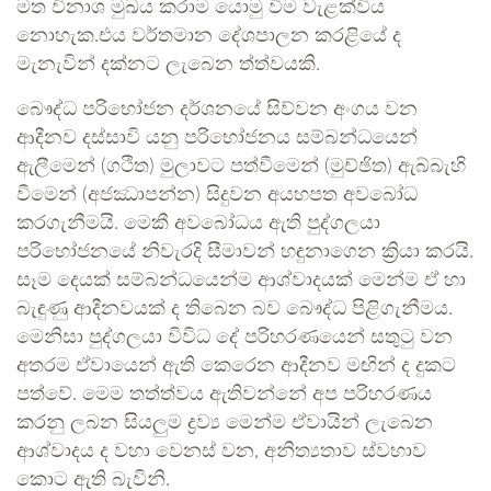
මත විනාශ මුඛය කරාම යොමු වීම වැළක්විය
නොහැක.එය වර්තමාන දේශපාලන කරළියේ ද
මැනැවින් දක්නට ලැබෙන ත්ත්වයකි.
බෞද්ධ පරිභෝජන දර්ශනයේ සිව්වන අංගය වන
ආදීනව දස්සාවි යනු පරිභෝජනය සම්බන්ධයෙන්
ඇලීමෙන් (ගථිත) මුලාවට පත්වීමෙන් (මුච්ඡිත) ඇබ්බැහි
වීමෙන් (අජඣාපන්න) සිදුවන අයහපත අවබෝධ
කරගැනීමයි. මෙකී අවබෝධය ඇති පුද්ගලයා
පරිභෝජනයේ නිවැරදි සීමාවන් හඳුනාගෙන ක්‍රියා කරයි.
සෑම දෙයක් සම්බන්ධයෙන්ම ආශ්වාදයක් මෙන්ම ඒ හා
බැඳුණු ආදීනවයක් ද තිබෙන බව බෞද්ධ පිළිගැනීමය.
මෙනිසා පුද්ගලයා විවිධ දේ පරිහරණයෙන් සතුටු වන
අතරම ඒවායෙන් ඇති කෙරෙන ආදීනව මඟින් ද දුකට
පත්වේ. මෙම තත්ත්වය ඇතිවන්නේ අප පරිහරණය
කරනු ලබන සියලුම ද්‍රව්‍ය මෙන්ම ඒවායින් ලැබෙන
ආශ්වාදය ද වහා වෙනස් වන, අනිත්‍යතාව ස්වභාව
කොට ඇති බැවිනි.