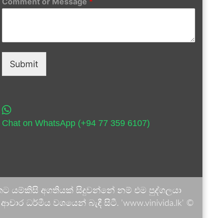
Comment or Message
*
Submit
Chat on WhatsApp (+94 77 359 6107)
 යම්කිසි අගතියක් සිදුවන්නේ නම් එම පුද්ගලයා
ාර ධර්මීය වශයෙන් බැඳී සිටී. 'www.vinivida.lk' ©