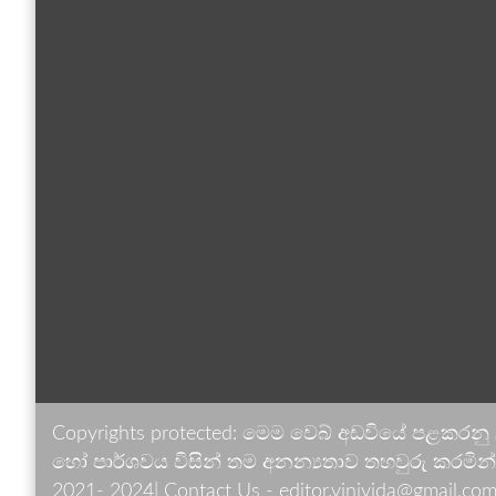
Copyrights protected: මෙම වෙබ් අඩවියේ පළකරනු
හෝ පාර්ශවය විසින් තම අනන්‍යතාව තහවුරු කරමින් ඉ
2021- 2024| Contact Us - editor.vinivida@gmail.com