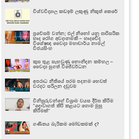
විශ්වවිද්‍යාල කඩඉම් ලකුණු නිකුත් කෙරේ
ප්‍රවේසම් වන්න; එල් නිනෝ යනු පාරිසරික
හෘද රෝග අවදානමකි – හෘදවේද
විශේෂඥ වෛද්‍ය මහාචාර්ය නාමල්
විජයසිංහ
කුස තුළ සැඟවුණු නොනිදන කම්හල –
වෛද්‍ය සුගත් විජේවර්ධන
අපරාධ නීතියේ පරම පදනම හෙවත්
වරදට සරිලන දඬුවම
විනිසුරුවන්ගේ විශ්‍රාම වයස දීර්ඝ කිරීම
“දොවාගත් කිරි කළයට ගොම මුසු
කිරීමක්”
ගණිතය බැරිකම මෝඩකමක් ද?