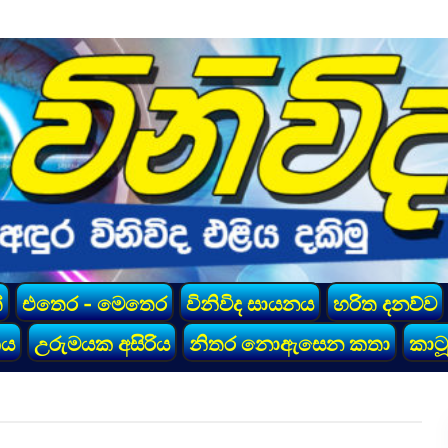
්
එතෙර - මෙතෙර
විනිවිද සායනය
හරිත දනව්ව
කය
උරුමයක අසිරිය
නිතර නොඇසෙන කතා
කාටූ