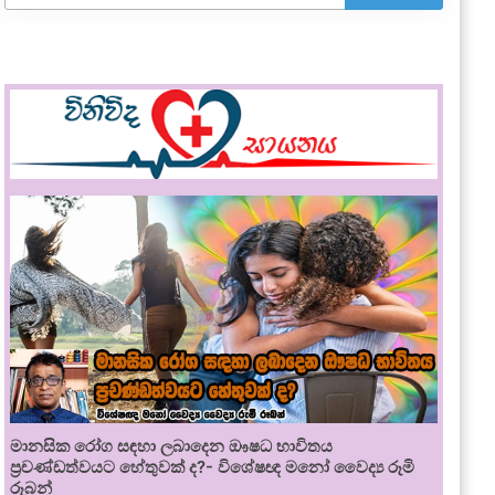
මානසික රෝග සඳහා ලබාදෙන ඖෂධ භාවිතය
ප්‍රචණ්ඩත්වයට හේතුවක් ද?- විශේෂඥ මනෝ වෛද්‍ය රූමි
රූබන්