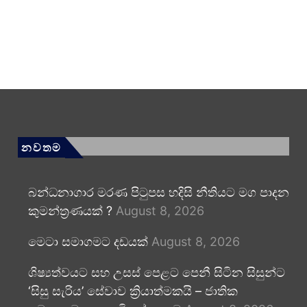
නවතම
බන්ධනාගාර මරණ පිටුපස හදිසි නීතියට මග පාදන
කුමන්ත්‍රණයක් ?
August 8, 2026
මෙටා සමාගමට දඩයක්
August 8, 2026
ශිෂ්‍යත්වයට සහ උසස් පෙළට පෙනී සිටින සිසුන්ට
‘සිසු සැරිය’ සේවාව ක්‍රියාත්මකයි – ජාතික