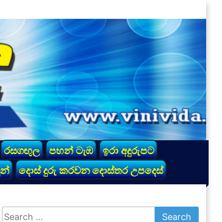
රසගඟුල
පහන් ටැඹ
ඉරා අදුරුපට
න්
දොස් දුරු කරවන දොස්තර උපදෙස්