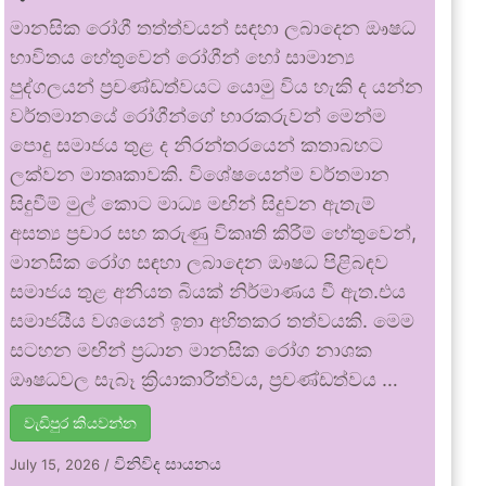
මානසික රෝගී තත්ත්වයන් සඳහා ලබාදෙන ඖෂධ
භාවිතය හේතුවෙන් රෝගීන් හෝ සාමාන්‍ය
පුද්ගලයන් ප්‍රචණ්ඩත්වයට යොමු විය හැකි ද යන්න
වර්තමානයේ රෝගීන්ගේ භාරකරුවන් මෙන්ම
පොදු සමාජය තුළ ද නිරන්තරයෙන් කතාබහට
ලක්වන මාතෘකාවකි. විශේෂයෙන්ම වර්තමාන
සිදුවීම් මුල් කොට මාධ්‍ය මඟින් සිදුවන ඇතැම්
අසත්‍ය ප්‍රචාර සහ කරුණු විකෘති කිරීම් හේතුවෙන්,
මානසික රෝග සඳහා ලබාදෙන ඖෂධ පිළිබඳව
සමාජය තුළ අනියත බියක් නිර්මාණය වී ඇත.එය
සමාජයීය වශයෙන් ඉතා අහිතකර තත්වයකි. මෙම
සටහන මඟින් ප්‍රධාන මානසික රෝග නාශක
ඖෂධවල සැබෑ ක්‍රියාකාරීත්වය, ප්‍රචණ්ඩත්වය …
වැඩිපුර කියවන්න
විනිවිද සායනය
July 15, 2026
/