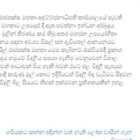
රාජපක්ෂ මහතා අද(25)ජනාධිපති කාර්යාලයේ පැවති
ගේ මහතාට උපදෙස් දී ඇත.පවත්නා ඉන්ධන අර්බුදය
ඩලය මුලින් තීරණය කර තිබූ අතර මහජන උපයෝගීතා
පාදනය සඳහා අවශ්‍ය ඩීසල් සහ දැවිතෙල් ආනයනයට
ල් රාජපක්ෂ මහතා මෙම කැබිනට් රැස්වීමේදී ප්‍රකාශ
දය හමුවේ විදුලිය සපයා ගැනීම වෙනුවෙන් විශාල
වත් බාධාවක් විය හැකි බවත් රටේ ජල විදුලි සැපයුම
දී කරුණු මුල් කොට ඉදිරියටත් විදුලි බිඳ වැටීමට සිදුවන
 විදුලි බිල සියයට තිහක් ඉක්මවන ප්‍රතිශතයකින් ඉහළ
හරියකට කන්න අඳින්න වත් නැති ලෝක වාසීන් ගැන