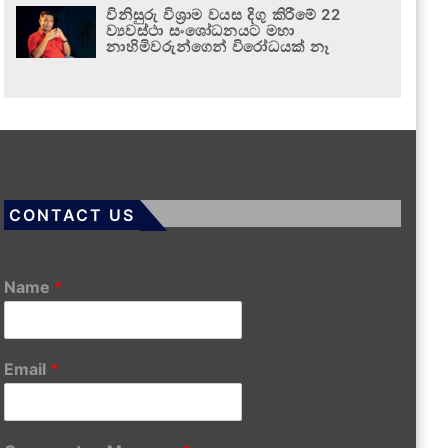
විනිසුරු විශ්‍රාම වයස දිගු කිරීමේ 22
ව්‍යවස්ථා සංශෝධනයට මහා
නාහිමිවරුන්ගෙන් විරෝධයක් නෑ
CONTACT US
Name
*
Email
*