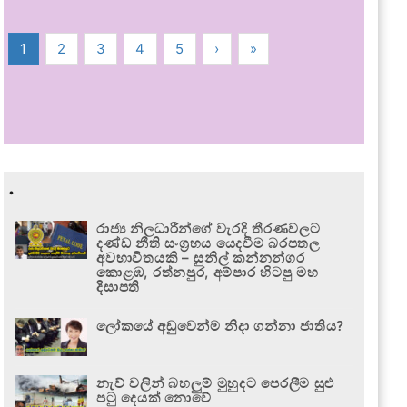
1
2
3
4
5
›
»
.
රාජ්‍ය නිලධාරීන්ගේ වැරදි තීරණවලට
දණ්ඩ නීති සංග්‍රහය යෙදවීම බරපතල
අවභාවිතයකි – සුනිල් කන්නන්ගර
කොළඹ, රත්නපුර, අම්පාර හිටපු මහ
දිසාපති
ලෝකයේ අඩුවෙන්ම නිදා ගන්නා ජාතිය?
නැව් වලින් බහලුම් මුහුදට පෙරලීම සුළු
පටු දෙයක් නොවේ