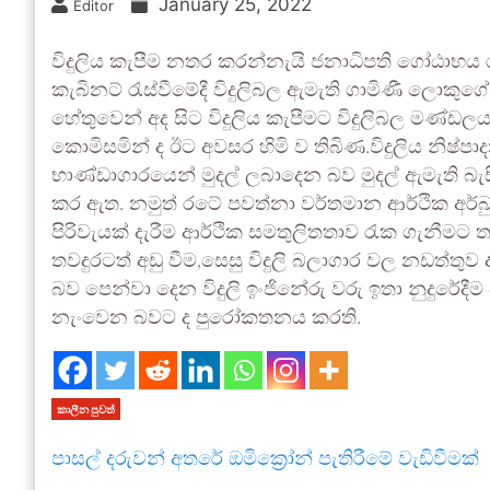
January 25, 2022
Editor
විදුලිය කැපීම නතර කරන්නැයි ජනාධිපති ගෝඨාභය 
කැබිනට් රැස්වීමේදී විදුලිබල ඇමැති ගාමිණී ලොකු
හේතුවෙන් අද සිට විදුලිය කැපීමට විදුලිබල මණ්
කොමිසමින් ද ඊට අවසර හිමි ව තිබිණ.විදුලිය නිෂ්
භාණ්ඩාගාරයෙන් මුදල් ලබාදෙන බව මුදල් ඇමැති බැසි
කර ඇත. නමුත් රටේ පවත්නා වර්තමාන ආර්ථික අර්බු
පිරිවැයක් දැරීම ආර්ථික සමතුලිතතාව රැක ගැනීමට ත
තවදුරටත් අඩු වීම,සෙසු විදුලි බලාගාර වල නඩත්තුව ආ
බව පෙන්වා දෙන විදුලි ඉංජිනේරු වරු ඉතා නුදුරේදීම
නැංවෙන බවට ද පුරෝකතනය කරති.
කාලීන පුවත්
පාසල් දරුවන් අතරේ ඔමික්‍රෝන් පැතිරීමේ වැඩිවීමක්