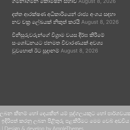
ගමනාගමන කොමිෂන් සභාව
August 8, 2026
දත්ත ආරක්ෂණ අධිකාරියෙන් රාජ්‍ය අංශය සඳහා
නව චක්‍ර ලේඛයක් නිකුත් කරයි
August 8, 2026
විනිසුරුවරුන්ගේ විශ්‍රාම වයස දීර්ඝ කිරීමේ
සංශෝධනයට ජනමත විචාරණයක් අවශ්‍ය
වුවහොත් ඊට සූදානම්
August 8, 2026
 ලබන කිනම් හෝ දෙයකින් යම් පුද්ගලයකුට හෝ පාර්ශවයකට
දිරිපත් කරනු ලබන පිළිතුරු පළකිරීමට මෙම වෙබ් අඩවිය ආච
 |
Design & develop by AmpleThemes