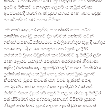
බණ්ඩාර ජනාධිපතිවරයා හමුවී ඉල්ලා සිටියේ සජබයේ
අයට ඇමතිකම් නොදෙන ලෙසට ය.නමුත් අවශ්‍ය
අවස්ථාවේදී තමන් ආණ්ඩුවට සහාය දෙන බවට ඔවුහු
ජනාධිපතිවරයාට පවසා සිටියහ.
මේ අතර කාලයේ ඇතිවූ වෙනස්කම් සමඟ සර්ව
පාක්ෂික ආණ්ඩු කතාව දිය වෙමින් යන්නට පටන්
ගත්තේය.ජනාධිපතිවරයාට පාර්ලිමේන්තුව තුළ දී ඡන්දය
ප්‍රකාශ කළ ශ්‍රී ලංකා පොදුජන පෙරමුණ ඉල්ලීම්
කරන්නට වූයේ ඔවුන්ගේ කණ්ඩායමට ඇමතිධූර ලබා
දෙන ලෙසට ය.නමුත් පොදුජන පෙරමුණේ නිර්මාතෘ
බැසිල් රාජපක්ෂ කළ ඇමතිධූර ඉල්ලීම ජනාධිපතිවරයා
ප්‍රතික්ෂේ කළේය.නමුත් පොදු ජන පෙරමුණ පුනාම
කියන්නට වූයේ තවමත් ජන වරම ඇත්තේ පොදු
පෙරමුණට බව ය පසුව රාජ්‍ය ඇමතිධූර 37 ක් පත්
කිරීමට එකඟ වූයේ මේ පසුබිම තුළ ය. රාජ්‍ය ඇමතිධූර
පත් කිරීමෙන් පසු දේශපාලඥනයන් විසින්ම ප්‍රකාශ
නිකුත් කරන්නට වූයේ නැවත ඇමති ධූර සංඛ්‍යාවත්