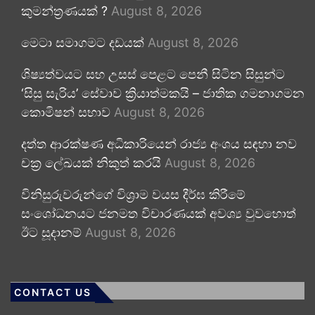
කුමන්ත්‍රණයක් ?
August 8, 2026
මෙටා සමාගමට දඩයක්
August 8, 2026
ශිෂ්‍යත්වයට සහ උසස් පෙළට පෙනී සිටින සිසුන්ට
‘සිසු සැරිය’ සේවාව ක්‍රියාත්මකයි – ජාතික ගමනාගමන
කොමිෂන් සභාව
August 8, 2026
දත්ත ආරක්ෂණ අධිකාරියෙන් රාජ්‍ය අංශය සඳහා නව
චක්‍ර ලේඛයක් නිකුත් කරයි
August 8, 2026
විනිසුරුවරුන්ගේ විශ්‍රාම වයස දීර්ඝ කිරීමේ
සංශෝධනයට ජනමත විචාරණයක් අවශ්‍ය වුවහොත්
ඊට සූදානම්
August 8, 2026
CONTACT US