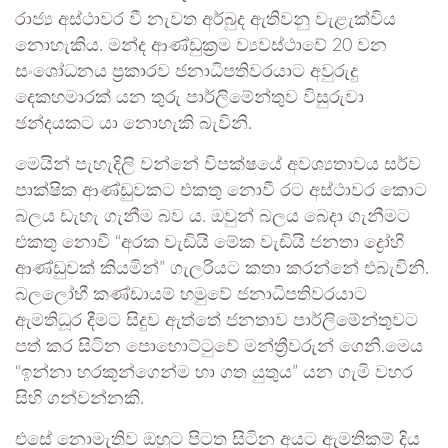
රාජ්‍ය අස්ථාවර වී නැවත අර්බුද ඇතිවනු වැළැක්විය
නොහැකිය. මන්ද ආණ්ඩුක්‍රම ව්‍යවස්ථාවේ 20 වන
සංශෝධනය ප්‍රකාරව ජනාධිපතිවරයාට අවුරුදු
දෙකහමාරක් යන තුරු පාර්ලිමේන්තුව විසුරුවා
ඡන්දයකට යා නොහැකි බැවිනි.
මෙයින් පැහැදිලි වන්නේ විපක්ෂයේ අවශ්‍යතාවය සර්ව
පාක්ෂික ආණ්ඩුවකට එකතු නොවී රට අස්ථාවර කොට
බලය ඩැහැ ගැනීම බව ය. ඔවුන් බලය බෙදා ගැනීමට
එකතු නොවී “අරක වැඩියි මේක වැඩියි ජනතා ද්‍රෝහි
ආණ්ඩුවක් කියමින්” ගැලරියට කතා කරන්නේ එබැවිනි.
බලලෝභී කණ්ඩායම් හමුවේ ජනාධිපතිවරයාට
ඇමතිධූර දීමට සිදුව ඇත්තේ ජනතාව පාර්ලිමේන්තුවට
පත් කර සිටින පොහොට්ටුවේ මන්ත්‍රීවරුන් ගෙනි.මෙය
“ඉන්නා හරකුන්ගෙන්ම හා ගත යුතුය” යන ගැමි වහර
සිහි ගන්වන්නකි.
එසේ නොමැතිව ඔහුට පිටත සිටින අයට ඇමතිකම් දිය