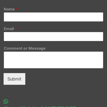
Name
*
Email
*
Comment or Message
*
Submit