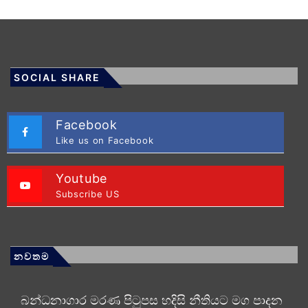
SOCIAL SHARE
Facebook
Like us on Facebook
Youtube
Subscribe US
නවතම
බන්ධනාගාර මරණ පිටුපස හදිසි නීතියට මග පාදන