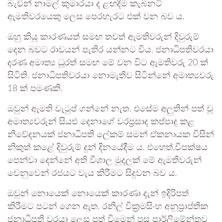
බැවින් නාමල් කුමාරයා ද ළඟදීම කැබිනට්
ඇමතිවරයෙකු ලෙස පෙරහැරට එක් වන බව ය.
ඔහු කියූ කාරණයත් සමඟ තවත් ඇමතිවරුන් දිවුරුම්
දෙන බවට රාවයන් පැතිර යන්නට විය. ජනාධිපතිවරයා
දරණ අමාත්‍ය ධූරත් සමඟ මේ වන විට ඇමතිවරු 20 ක්
සිටිති. ජනාධිපතිවරයා නොමැතිව සිටින්නේ අමාත්‍යවරු
18 ක් පමණකි.
ඔවුන් ඇමති වැටුප් ගන්නේ නැත. එසේම අලුතින් පත් වූ
අමාත්‍යවරුන් සියළු දෙනාගේ වරප්‍රසාද කප්පාදු කළ
නිවේදනයක් ජනාධිපති ලේකම් සමන් ඒකනායක විසින්
නිකුත් කළේ දිවුරුම් දුන් දිනයේදීම ය. එහෙත්,විපක්ෂය
පෙන්වා දෙන්නේ අති විශාල මුදලක් මේ ඇමතිවරුන්
වෙනුවෙන් රජයට වැය කිරීමට සිදුවන බව ය.
ඔවුන් නොයෙක් නොයෙක් කාරණා දැන් ඉදිරිපත්
කිරීමට පටන් ගෙන ඇත. රනිල් වික්‍රමසිංහ අනුප්‍රාප්තික
ජනාධිපති වරයා ලෙස පත් විමෙන් පසු පාර්ලිමේන්තුව