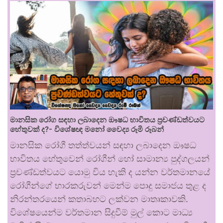
මානසික රෝග සඳහා ලබාදෙන ඖෂධ භාවිතය ප්‍රචණ්ඩත්වයට
හේතුවක් ද?- විශේෂඥ මනෝ වෛද්‍ය රූමි රූබන්
මානසික රෝගී තත්ත්වයන් සඳහා ලබාදෙන ඖෂධ
භාවිතය හේතුවෙන් රෝගීන් හෝ සාමාන්‍ය පුද්ගලයන්
ප්‍රචණ්ඩත්වයට යොමු විය හැකි ද යන්න වර්තමානයේ
රෝගීන්ගේ භාරකරුවන් මෙන්ම පොදු සමාජය තුළ ද
නිරන්තරයෙන් කතාබහට ලක්වන මාතෘකාවකි.
විශේෂයෙන්ම වර්තමාන සිදුවීම් මුල් කොට මාධ්‍ය