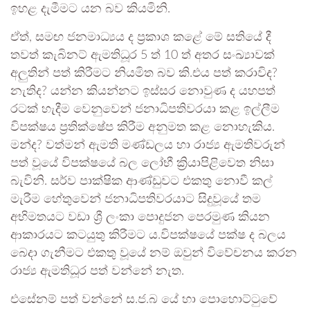
ඉහළ දැමීමට යන බව කියමිනි.
ඒත්, සමඟ ජනමාධ්‍යය ද ප්‍රකාශ කළේ මේ සතියේ දී
තවත් කැබිනට් ඇමතිධූර 5 ත් 10 ත් අතර සංඛ්‍යාවක්
අලුතින් පත් කිරීමට නියමිත බව කි.එය පත් කරාවිද?
නැතිද? යන්න කියන්නට ඉස්සර නොවුණ ද යහපත්
රටක් හැදීම වෙනුවෙන් ජනාධිපතිවරයා කළ ඉල්ලීම
විපක්ෂය ප්‍රතික්ෂේප කිරීම අනුමත කළ නොහැකිය.
මන්ද? වත්මන් ඇමති මණ්ඩලය හා රාජ්‍ය ඇමතිවරුන්
පත් වූයේ විපක්ෂයේ බල ලෝභී ක්‍රියාපිළිවෙත නිසා
බැවිනි. සර්ව පාක්ෂික ආණ්ඩුවට එකතු නොවී කල්
මැරීම හේතුවෙන් ජනාධිපතිවරයාට සිදුවූයේ තම
අභිමතයට වඩා ශ්‍රී ලංකා පොදුජන පෙරමුණ කියන
ආකාරයට කටයුතු කිරීමට ය.විපක්ෂයේ පක්ෂ ද බලය
බෙදා ගැනීමට එකතු වූයේ නම් ඔවුන් විවේචනය කරන
රාජ්‍ය ඇමතිධූර පත් වන්නේ නැත.
එසේනම් පත් වන්නේ ස.ජ.බ යේ හා පොහොට්ටුවේ