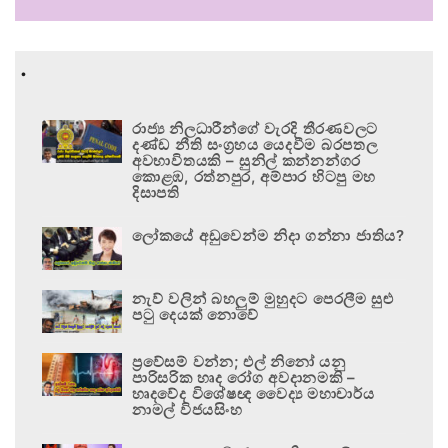
.
රාජ්‍ය නිලධාරීන්ගේ වැරදි තීරණවලට
දණ්ඩ නීති සංග්‍රහය යෙදවීම බරපතල
අවභාවිතයකි – සුනිල් කන්නන්ගර
කොළඹ, රත්නපුර, අම්පාර හිටපු මහ
දිසාපති
ලෝකයේ අඩුවෙන්ම නිදා ගන්නා ජාතිය?
නැව් වලින් බහලුම් මුහුදට පෙරලීම සුළු
පටු දෙයක් නොවේ
ප්‍රවේසම් වන්න; එල් නිනෝ යනු
පාරිසරික හෘද රෝග අවදානමකි –
හෘදවේද විශේෂඥ වෛද්‍ය මහාචාර්ය
නාමල් විජයසිංහ