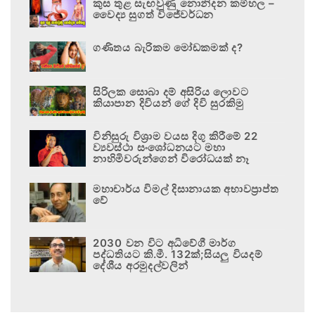
කුස තුළ සැඟවුණු නොනිදන කම්හල –
වෛද්‍ය සුගත් විජේවර්ධන
ගණිතය බැරිකම මෝඩකමක් ද?
සිරිලක සොබා දම් අසිරිය ලොවට
කියාපාන දිවියන් ගේ දිවි සුරකිමු
විනිසුරු විශ්‍රාම වයස දිගු කිරීමේ 22
ව්‍යවස්ථා සංශෝධනයට මහා
නාහිමිවරුන්ගෙන් විරෝධයක් නෑ
මහාචාර්ය විමල් දිසානායක අභාවප්‍රාප්ත
වේ
2030 වන විට අධිවේගී මාර්ග
පද්ධතියට කි.මී. 132ක්;සියලු වියදම්
දේශීය අරමුදල්වලින්