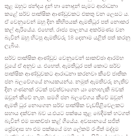
තුළ ඔහුට ඡන්දය දුන් හා නොදුන් සැමට ආරාධනා
කළේ සර්ව පාක්ෂික ආණ්ඩුවකට එකතු වන ලෙසට ය.
ඒ වෙනුවෙන් ඔහු දින කිහිපයක් ඇමතිධූර පත් නොකර
කල් ඇරියේය. එහෙත්, රාජ්‍ය පාලනය අකර්මණ්‍ය වන
බැවින් ඔහු හිටපු ඇමතිවරු 18 දෙනාම යළිත් පත් කරනු
ලැබීය.
සර්ව පාක්ෂික ආණ්ඩුව වෙනුවෙන් සාකච්ඡා ආරම්භ
වූයේ ඒ අනුව ය. එහෙත්, ඇමතිධූර පත් කොට සර්ව
පාක්ෂික ආණ්ඩුවකට ආරාධනා කරනවා කීවේ ජාතික
ජන බලවේගයේ නායකයන්ය. නමුත් ඇමතිවරු නැතිව
දින ගණනක් රටක් පවත්වාගෙන යා නොහැකි බවක්
ඔවුන් කීවේ නැත. සමගි ජන බලවේගය කීවේ ඔවුන්
ඇමති ධූර නොගෙන සර්ව පාක්ෂික වැඩපිළිවෙලකට
සහාය දක්වන බව ය.එයට පක්ෂය තුළ බෙදීමක් හටගත්
බැවින් එම සාකච්ඡා කළ් ගියේය. අවසානයේ සජිත්
ප්‍රේමදාස හා එම පක්ෂයේ මහ ලේකම් රංජිත් මද්දුම