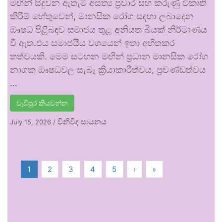
මඟින් සිදුවන ඇතැම් අසත්‍ය ප්‍රචාර සහ කරුණු විකෘති
කිරීම් හේතුවෙන්, මානසික රෝග සඳහා ලබාදෙන
ඖෂධ පිළිබඳව සමාජය තුළ අනියත බියක් නිර්මාණය
වී ඇත.එය සමාජයීය වශයෙන් ඉතා අහිතකර
තත්වයකි. මෙම සටහන මඟින් ප්‍රධාන මානසික රෝග
නාශක ඖෂධවල සැබෑ ක්‍රියාකාරීත්වය, ප්‍රචණ්ඩත්වය
…
වැඩිපුර කියවන්න
විනිවිද සායනය
July 15, 2026
/
1
2
3
4
5
›
»