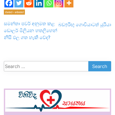
එතෙර - මෙතෙර
සමන්තා පවර් අනුමත කළ
බඩඉරිඟු ගොවියාටත් යූරියා
ඩොලර් මිලියන හතලිහෙන්
නිසි ඵල ගත හැකි වේද?