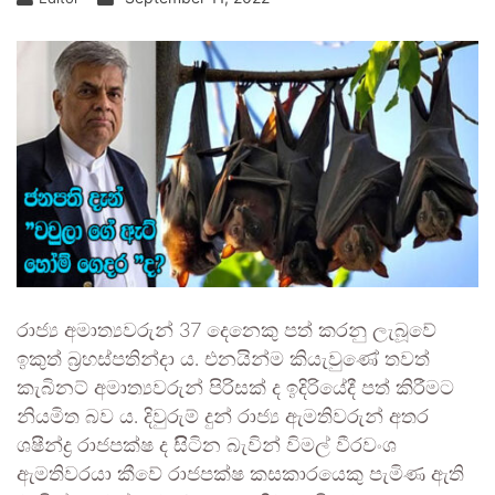
රාජ්‍ය අමාත්‍යවරුන් 37 දෙනෙකු පත් කරනු ලැබූවේ
ඉකුත් බ්‍රහස්පතින්දා ය. එනයින්ම කියැවුණේ තවත්
කැබිනට් අමාත්‍යවරුන් පිරිසක් ද ඉදිරියේදී පත් කිරීමට
නියමිත බව ය. දිවුරුම් දුන් රාජ්‍ය ඇමතිවරුන් අතර
ශෂීන්ද්‍ර රාජපක්ෂ ද සිිටින බැවින් විමල් වීරවංශ
ඇමතිවරයා කීවේ රාජපක්ෂ කසකාරයෙකු පැමිණ ඇති