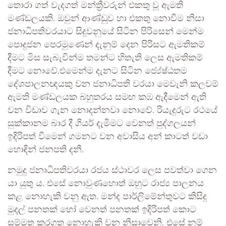
තොරා ගත් වැදගත් මන්ත්‍රීවරුන් එකතු වූ ඇමති
මණ්ඩලයකි. ඔවුන් ආණ්ඩුව හා එකතු නොවීම නිසා
ජනාධිපතිවරයාට සිදුවනුයේ සිටින පිරිසෙන් මෙන්ම
පොදුජන පෙරමුණෙන් දැනුම් දෙන පිරිසට ඇමතිකම්
දීමට මිස සැබැවින්ම තමන්ට හිතැති ලෙස ඇමතිකම්
දීමට නොවේ.එමෙන්ම දැනට සිටින ජ්‍යේෂ්ඨතම
දේශපාලනඥයකු වන ජනාධිපති වරයා මෙවැනි කලවම්
ඇමති මණ්ඩලයක බහුතරය සමඟ කඹ ඇදීමෙන් ඇති
වන විඩාව ගැන නොදන්නවා නොවේ. රියැදුරුට රථයේ
සුක්කානම බාර දී ගියර් දැමීමට වෙනත් පුද්ගලයන්
ඉදිරිපත් වීමෙන් ගමනට වන අවාසිය අන් කාටත් වඩා
හොඳින් ජනපති දනී.
නමුදු ජනාධිපතිවරයා රජය ස්ථාවර ලෙස පවත්වා ගෙන
යා යුතු ය. එසේ නොවුණහොත් ඔහුට රාජ්‍ය පාලනය
කළ නොහැකි වනු ඇත. මන්ද පාර්ලිමේන්තුවට කිසිදු
මුදල් පනතක් හෝ වෙනත් පනතක් ඉදිරිපත් කොට
සම්මත කරගත නොහැකි වන නිසාවෙනි. එසේ නම්