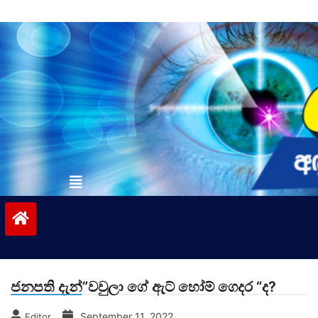
Skip
to
content
vinivida.lk
ජනපති දැන්”වවුලා ගේ ඇට් හෝම් ගෙදර “ද?
September 11, 2022
Editor