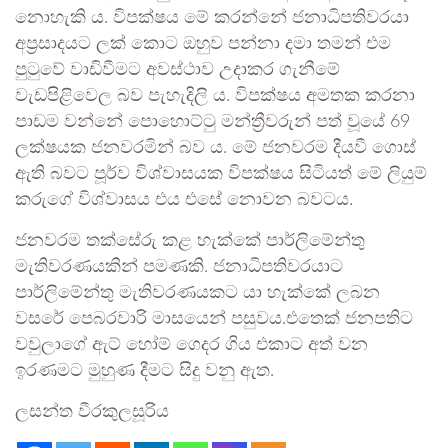
නොහැකි ය. විපක්ෂය මේ කරන්නේ ජනාධිපතිවරයා
අප්‍රසාදයට ලක් කොට ඔහුව පන්නා දමා තමන් එම
පුටුවේ වාඩිවීමට අවස්ථාව උදාකර ගැනීමේ
වැඩපිළිවෙල බව පැහැදිලි ය. විපක්ෂය අමතක කරනා
පාඩම වන්නේ පොහොට්ටු මන්ත්‍රීවරුන් පත් වූයේ 69
ලක්ෂයක ජනවරමින් බව ය. මේ ජනවරම දීයවී ගොස්
ඇති බවට පූර්ව විශ්වාසයක විපක්ෂය සිටියත් මේ ලියුම්
කරුගේ විශ්වාසය එය එසේ නොවන බවටය.
ජනවරම තක්සේරු කළ හැක්කේ පාර්ලිමේන්තු
මැතිවරණයකින් පමණකි. ජනාධිපතිවරයාට
පාර්ලිමේන්තු මැතිවරණයකට යා හැක්කේ ලබන
වසරේ පෙබරවාරි මාසයෙන් පසුවය.එතෙක් ජනපතිට
වවුලාගේ ඇට් හෝම් ගෙදර ගිය එකාට අත් වන
ඉරණමට මුහුණ දීමට සිදු වනු ඇත.
ලසන්ත වීරකුලසූරිය