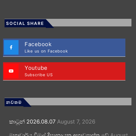
SOCIAL SHARE
Facebook
Like us on Facebook
Youtube
Subscribe US
නවතම
කාටූන් 2026.08.07
August 7, 2026
මහාචාර්ය විමල් දිසානායක අභාවප්‍රාප්ත වේ
August