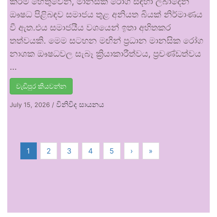
කිරීම් හේතුවෙන්, මානසික රෝග සඳහා ලබාදෙන
ඖෂධ පිළිබඳව සමාජය තුළ අනියත බියක් නිර්මාණය
වී ඇත.එය සමාජයීය වශයෙන් ඉතා අහිතකර
තත්වයකි. මෙම සටහන මඟින් ප්‍රධාන මානසික රෝග
නාශක ඖෂධවල සැබෑ ක්‍රියාකාරීත්වය, ප්‍රචණ්ඩත්වය
…
වැඩිපුර කියවන්න
විනිවිද සායනය
July 15, 2026
/
1
2
3
4
5
›
»