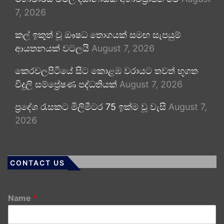
7, 2026
කල් ඉකුත් වූ ඖෂධ තොගයක් සමඟ සැපයුම්
ආයතනයක් වටලයි
August 7, 2026
කෙරවලපිටියේ සිට කොළඹ වරායට තවත් භූගත
විදුලි සම්ප්‍රේෂණ පද්ධතියක්
August 7, 2026
ප්‍රදේශ රැසකට මිලිමීටර 75 ඉක්ම වූ වැසි
August 7,
2026
CONTACT US
Name
*