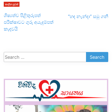
කාලීන පුවත්
ශිෂ්‍යත්ව පිළිතුරුපත්
“හඳ නැන්දා” සමු ගනී
පරීක්ෂාවට ගුරු අයැදුම්පත්
කැඳවයි