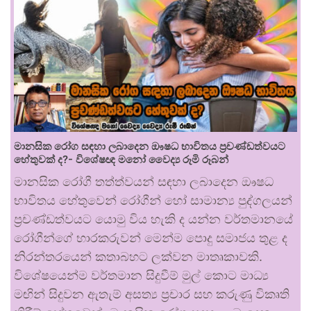
මානසික රෝග සඳහා ලබාදෙන ඖෂධ භාවිතය ප්‍රචණ්ඩත්වයට
හේතුවක් ද?- විශේෂඥ මනෝ වෛද්‍ය රූමි රූබන්
මානසික රෝගී තත්ත්වයන් සඳහා ලබාදෙන ඖෂධ
භාවිතය හේතුවෙන් රෝගීන් හෝ සාමාන්‍ය පුද්ගලයන්
ප්‍රචණ්ඩත්වයට යොමු විය හැකි ද යන්න වර්තමානයේ
රෝගීන්ගේ භාරකරුවන් මෙන්ම පොදු සමාජය තුළ ද
නිරන්තරයෙන් කතාබහට ලක්වන මාතෘකාවකි.
විශේෂයෙන්ම වර්තමාන සිදුවීම් මුල් කොට මාධ්‍ය
මඟින් සිදුවන ඇතැම් අසත්‍ය ප්‍රචාර සහ කරුණු විකෘති