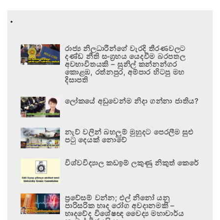
.
රාජ්‍ය නිලධාරීන්ගේ වැරදි තීරණවලට
දණ්ඩ නීති සංග්‍රහය යෙදවීම බරපතල
අවභාවිතයකි – සුනිල් කන්නන්ගර
කොළඹ, රත්නපුර, අම්පාර හිටපු මහ
දිසාපති
ලෝකයේ අඩුවෙන්ම නිදා ගන්නා ජාතිය?
නැව් වලින් බහලුම් මුහුදට පෙරලීම සුළු
පටු දෙයක් නොවේ
විශ්වවිද්‍යාල කඩඉම් ලකුණු නිකුත් කෙරේ
ප්‍රවේසම් වන්න; එල් නිනෝ යනු
පාරිසරික හෘද රෝග අවදානමකි –
හෘදවේද විශේෂඥ වෛද්‍ය මහාචාර්ය