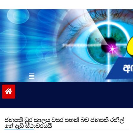
Skip
to
content
vinivida.lk
ජනපති ධූර කාලය වසර පහක් බව ජනපති රනිල්
ගේ දැඩි ස්ථාවරයයි