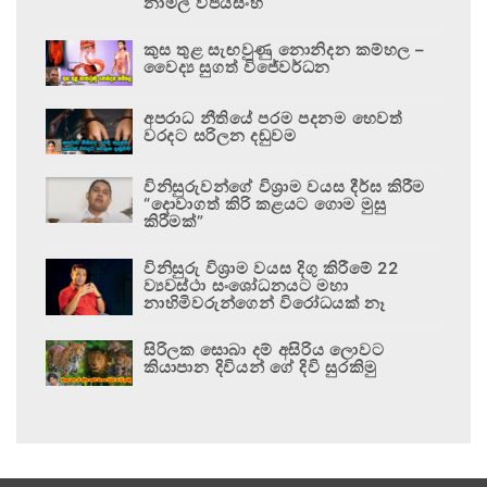
නාමල් විජයසිංහ
කුස තුළ සැඟවුණු නොනිදන කම්හල –
වෛද්‍ය සුගත් විජේවර්ධන
අපරාධ නීතියේ පරම පදනම හෙවත්
වරදට සරිලන දඬුවම
විනිසුරුවන්ගේ විශ්‍රාම වයස දීර්ඝ කිරීම
“දොවාගත් කිරි කළයට ගොම මුසු
කිරීමක්”
විනිසුරු විශ්‍රාම වයස දිගු කිරීමේ 22
ව්‍යවස්ථා සංශෝධනයට මහා
නාහිමිවරුන්ගෙන් විරෝධයක් නෑ
සිරිලක සොබා දම් අසිරිය ලොවට
කියාපාන දිවියන් ගේ දිවි සුරකිමු