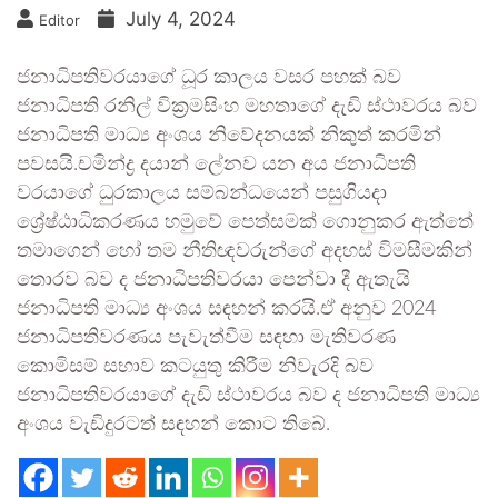
July 4, 2024
Editor
ජනාධිපතිවරයාගේ ධූර කාලය වසර පහක් බව
ජනාධිපති රනිල් වික්‍රමසිංහ මහතාගේ දැඩි ස්ථාවරය බව
ජනාධිපති මාධ්‍ය අංශය නිවේදනයක් නිකුත් කරමින්
පවසයි.චමින්ද්‍ර දයාන් ලේනව යන අය ජනාධිපති
වරයාගේ ධුරකාලය සම්බන්ධයෙන් පසුගියදා
ශ්‍රේෂ්ඨාධිකරණය හමුවේ පෙත්සමක් ගොනුකර ඇත්තේ
තමාගෙන් හෝ තම නීතිඥවරුන්ගේ අදහස් විමසීමකින්
තොරව බව ද ජනාධිපතිවරයා පෙන්වා දී ඇතැයි
ජනාධිපති මාධ්‍ය අංශය සඳහන් කරයි.ඒ අනුව 2024
ජනාධිපතිවරණය පැවැත්වීම සඳහා මැතිවරණ
කොමිසම් සභාව කටයුතු කිරීම නිවැරදි බව
ජනාධිපතිවරයාගේ දැඩි ස්ථාවරය බව ද ජනාධිපති මාධ්‍ය
අංශය වැඩිදුරටත් සඳහන් කොට තිබේ.