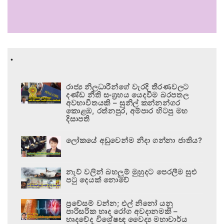
.
රාජ්‍ය නිලධාරීන්ගේ වැරදි තීරණවලට
දණ්ඩ නීති සංග්‍රහය යෙදවීම බරපතල
අවභාවිතයකි – සුනිල් කන්නන්ගර
කොළඹ, රත්නපුර, අම්පාර හිටපු මහ
දිසාපති
ලෝකයේ අඩුවෙන්ම නිදා ගන්නා ජාතිය?
නැව් වලින් බහලුම් මුහුදට පෙරලීම සුළු
පටු දෙයක් නොවේ
ප්‍රවේසම් වන්න; එල් නිනෝ යනු
පාරිසරික හෘද රෝග අවදානමකි –
හෘදවේද විශේෂඥ වෛද්‍ය මහාචාර්ය