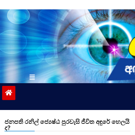
Skip
to
content
vinivida.lk
ජනපති රනිල් ජ්‍යෙෂ්ඨ පුරවැසි ජීවිත අඳුරේ හෙලයි
ද?