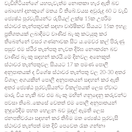
වැඩිහිටියන්ගේ යහපැවැත්ම නොතකා හැර ඇති බව
බොහෝ දනකුගේ මතය වී තිබේ.වයස අවුරුදු 60 ට වැඩි
ජ්‍යෙෂ්ඨ පුරවැසියන්ට රුපියල් ලක්ෂ 15ක උපරිම
ස්ථාවර තැන්පතුවක් සඳහා වාර්ෂිකව සියයට 15ක ඉහළ
ප්‍රතිශතයක් ලබාදීමට වාණිජ බැංකු කටයුතු කර
තිබෙන්නේ වසර ගණනාවක සිට ය.මෙවර කල් පිරුණු
පසුව එම ස්ථිර තැන්පතු නැවත දිර්ඝ නොකරන බව
වාණිජ බැංකු සඳහන් කරයි.මේ දිනවල අනෙකුත්
ස්ථාවර තැන්පතුවල සියයට 17 ක පමණ පොලී
අනුපාතයක් ද විශේෂ ස්ථාවර තැන්පතු වල 20-30 අතර
විශාල අගයකින් පොලී අනුපාතයන් සඳහන් කර ඇති
අතර ජ්‍යෙෂ්ඨ පුරවැසියන්ට විකල්පයක් ලෙස ඒවාට
මාරු විය හැකි බව එම බැංකු මඟින් ගනුදෙනු කරුවන්ට
පවසා තිබේ..කෙසේ වෙතත් එම පොලී අනුපාතයන්
නුදුරේදීම පහත හෙළන බව මුදල් ඇමති ලෙස
ජනපතිවරයා සඳහන් කර තිබීම මත ජ්‍යෙෂ්ඨ පුරවැසි
ස්ථාවර තැන්පත් මත දිවි පෙවෙත රැක ගන්නා