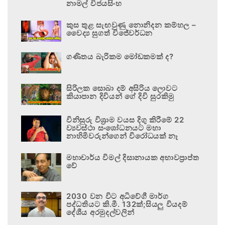
නාමල් විජයසිංහ
කුස තුළ සැඟවුණු නොනිදන කම්හල –
වෛද්‍ය සුගත් විජේවර්ධන
ගණිතය බැරිකම මෝඩකමක් ද?
සිරිලක සොබා දම් අසිරිය ලොවට
කියාපාන දිවියන් ගේ දිවි සුරකිමු
විනිසුරු විශ්‍රාම වයස දිගු කිරීමේ 22
ව්‍යවස්ථා සංශෝධනයට මහා
නාහිමිවරුන්ගෙන් විරෝධයක් නෑ
මහාචාර්ය විමල් දිසානායක අභාවප්‍රාප්ත
වේ
2030 වන විට අධිවේගී මාර්ග
පද්ධතියට කි.මී. 132ක්;සියලු වියදම්
දේශීය අරමුදල්වලින්