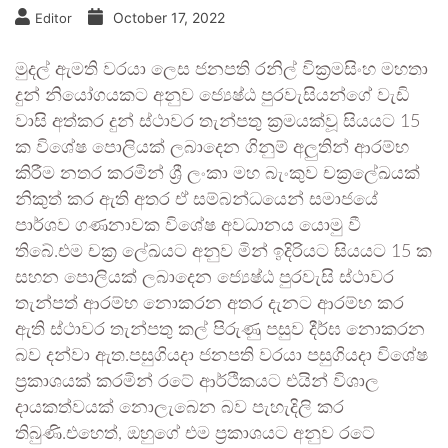
October 17, 2022
Editor
මුදල් ඇමති වරයා ලෙස ජනපති රනිල් වික්‍රමසිංහ මහතා
දුන් නියෝගයකට අනුව ජ්‍යෙෂ්ඨ පුරවැසියන්ගේ වැඩි
වාසි අත්කර දුන් ස්ථාවර තැන්පතු ක්‍රමයක්වූ සියයට 15
ක විශේෂ පොලියක් ලබාදෙන ගිනුම් අලුතින් ආරම්භ
කිරීම නතර කරමින් ශ්‍රී ලංකා මහ බැංකුව චක්‍රලේඛයක්
නිකුත් කර ඇති අතර ඒ සම්බන්ධයෙන් සමාජයේ
පාර්ශව ගණනාවක විශේෂ අවධානය යොමු වී
තිබේ.එම චක්‍ර ලේඛයට අනුව මින් ඉදිරියට සියයට 15 ක
සහන පොලියක් ලබාදෙන ජ්‍යෙෂ්ඨ පුරවැසි ස්ථාවර
තැන්පත් ආරම්භ නොකරන අතර දැනට ආරම්භ කර
ඇති ස්ථාවර තැන්පතු කල් පිරුණු පසුව දීර්ඝ නොකරන
බව දන්වා ඇත.පසුගියදා ජනපති වරයා පසුගියදා විශේෂ
ප්‍රකාශයක් කරමින් රටේ ආර්ථිකයට එයින් විශාල
දායකත්වයක් නොලැබෙන බව පැහැදිලි කර
තිබුණි.එහෙත්, ඔහුගේ එම ප්‍රකාශයට අනුව රටේ