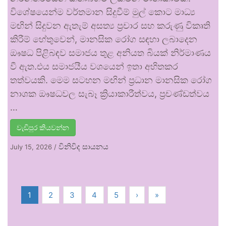
විශේෂයෙන්ම වර්තමාන සිදුවීම් මුල් කොට මාධ්‍ය
මඟින් සිදුවන ඇතැම් අසත්‍ය ප්‍රචාර සහ කරුණු විකෘති
කිරීම් හේතුවෙන්, මානසික රෝග සඳහා ලබාදෙන
ඖෂධ පිළිබඳව සමාජය තුළ අනියත බියක් නිර්මාණය
වී ඇත.එය සමාජයීය වශයෙන් ඉතා අහිතකර
තත්වයකි. මෙම සටහන මඟින් ප්‍රධාන මානසික රෝග
නාශක ඖෂධවල සැබෑ ක්‍රියාකාරීත්වය, ප්‍රචණ්ඩත්වය
…
වැඩිපුර කියවන්න
විනිවිද සායනය
July 15, 2026
/
1
2
3
4
5
›
»