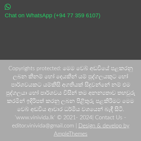
Chat on WhatsApp (+94 77 359 6107)
Copyrights protected: මෙම වෙබ් අඩවියේ පළකරනු
ලබන කිනම් හෝ දෙයකින් යම් පුද්ගලයකුට හෝ
පාර්ශවයකට යම්කිසි අගතියක් සිදුවන්නේ නම් එම
පුද්ගලයා හෝ පාර්ශවය විසින් තම අනන්‍යතාව තහවුරු
කරමින් ඉදිරිපත් කරනු ලබන පිළිතුරු පළකිරීමට මෙම
වෙබ් අඩවිය ආචාර ධර්මීය වශයෙන් බැඳී සිටී.
'www.vinivida.lk' © 2021- 2024| Contact Us -
editor.vinivida@gmail.com |
Design & develop by
AmpleThemes