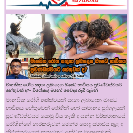
මානසික රෝග සඳහා ලබාදෙන ඖෂධ භාවිතය ප්‍රචණ්ඩත්වයට
හේතුවක් ද?- විශේෂඥ මනෝ වෛද්‍ය රූමි රූබන්
මානසික රෝගී තත්ත්වයන් සඳහා ලබාදෙන ඖෂධ
භාවිතය හේතුවෙන් රෝගීන් හෝ සාමාන්‍ය පුද්ගලයන්
ප්‍රචණ්ඩත්වයට යොමු විය හැකි ද යන්න වර්තමානයේ
රෝගීන්ගේ භාරකරුවන් මෙන්ම පොදු සමාජය තුළ ද
නිරන්තරයෙන් කතාබහට ලක්වන මාතෘකාවකි.