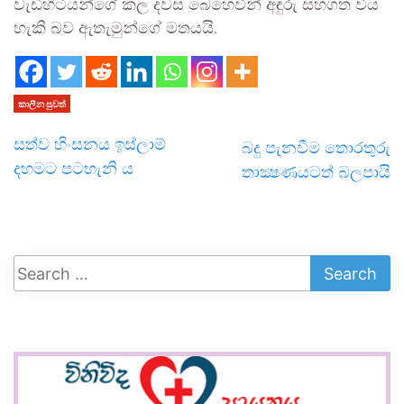
වැඩිහිටියන්ගේ කල දවස බෙහෙවින් අඳුරු සහගත විය
හැකි බව ඇතැමුන්ගේ මතයයි.
කාලීන පුවත්
සත්ව හිංසනය ඉස්ලාම්
බදු පැනවීම තොරතුරු
දහමට පටහැනි ය
තාක්‍ෂණයටත් බලපායි