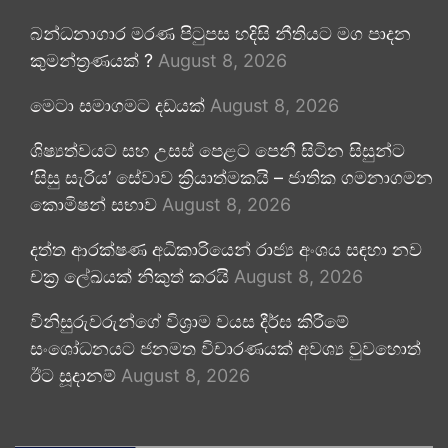
බන්ධනාගාර මරණ පිටුපස හදිසි නීතියට මග පාදන
කුමන්ත්‍රණයක් ?
August 8, 2026
මෙටා සමාගමට දඩයක්
August 8, 2026
ශිෂ්‍යත්වයට සහ උසස් පෙළට පෙනී සිටින සිසුන්ට
‘සිසු සැරිය’ සේවාව ක්‍රියාත්මකයි – ජාතික ගමනාගමන
කොමිෂන් සභාව
August 8, 2026
දත්ත ආරක්ෂණ අධිකාරියෙන් රාජ්‍ය අංශය සඳහා නව
චක්‍ර ලේඛයක් නිකුත් කරයි
August 8, 2026
විනිසුරුවරුන්ගේ විශ්‍රාම වයස දීර්ඝ කිරීමේ
සංශෝධනයට ජනමත විචාරණයක් අවශ්‍ය වුවහොත්
ඊට සූදානම්
August 8, 2026