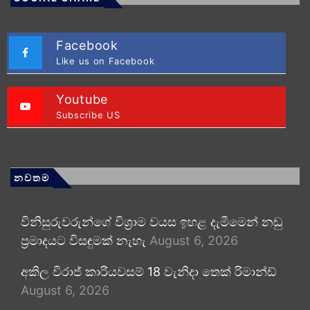
Facebook
Like us on Facebook
Youtube
Subscribe US
නවතම
විනිසුරුවරුන්ගේ විශ්‍රාම වයස ඉහළ දැමීමෙන් නඩු
ප්‍රමාදයට විසඳුමක් නැහැ
August 6, 2026
අකිල විරාජ් කාරියවසම් 18 වැනිදා තෙක් රිමාන්ඩ්
August 6, 2026