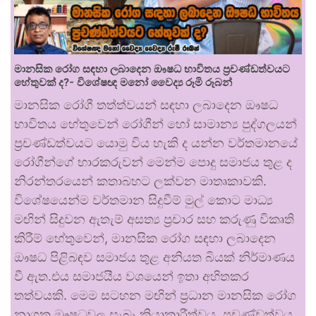
මානසික රෝග සඳහා ලබාදෙන ඖෂධ භාවිතය ප්‍රචණ්ඩත්වයට
හේතුවක් ද?- විශේෂඥ මනෝ වෛද්‍ය රූමි රූබන්
මානසික රෝගී තත්ත්වයන් සඳහා ලබාදෙන ඖෂධ
භාවිතය හේතුවෙන් රෝගීන් හෝ සාමාන්‍ය පුද්ගලයන්
ප්‍රචණ්ඩත්වයට යොමු විය හැකි ද යන්න වර්තමානයේ
රෝගීන්ගේ භාරකරුවන් මෙන්ම පොදු සමාජය තුළ ද
නිරන්තරයෙන් කතාබහට ලක්වන මාතෘකාවකි.
විශේෂයෙන්ම වර්තමාන සිදුවීම් මුල් කොට මාධ්‍ය
මඟින් සිදුවන ඇතැම් අසත්‍ය ප්‍රචාර සහ කරුණු විකෘති
කිරීම් හේතුවෙන්, මානසික රෝග සඳහා ලබාදෙන
ඖෂධ පිළිබඳව සමාජය තුළ අනියත බියක් නිර්මාණය
වී ඇත.එය සමාජයීය වශයෙන් ඉතා අහිතකර
තත්වයකි. මෙම සටහන මඟින් ප්‍රධාන මානසික රෝග
නාශක ඖෂධවල සැබෑ ක්‍රියාකාරීත්වය, ප්‍රචණ්ඩත්වය