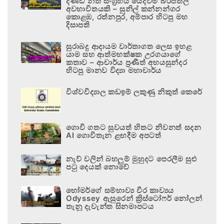
දණ්ඩ නීති සංග්‍රහය යෙදවීම බරපතල
අවභාවිතයකි – සුනිල් කන්නන්ගර
කොළඹ, රත්නපුර, අම්පාර හිටපු මහ
දිසාපති
සුරාබදු ආදායම වාර්තාගත ලෙස ඉහළ
යාම සහ ආත්මභක්ෂක උරගයාගේ
කතාව – ආචාර්ය ප්‍රණීත් අභයසුන්දර
හිටපු මානව විද්‍යා මහාචාර්ය
විශ්වවිද්‍යාල කඩඉම් ලකුණු නිකුත් කෙරේ
ගොවි ගතට සුවයත් හිතට නිවනත් සදන
AI ගොවිතැන ළඟදීම අපටත්
නැව් වලින් බහලුම් මුහුදට පෙරලීම සුළු
පටු දෙයක් නොවේ
හෝමර්ගේ සම්භාව්‍ය වීර කාව්‍යය
Odyssey ඇසුරෙන් ක්‍රිස්ටෝෆර් නෝලන්
තැනූ දැවැන්ත සිනමාපටය