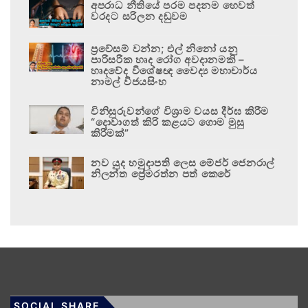
අපරාධ නීතියේ පරම පදනම හෙවත්
වරදට සරිලන දඬුවම
ප්‍රවේසම් වන්න; එල් නිනෝ යනු
පාරිසරික හෘද රෝග අවදානමකි –
හෘදවේද විශේෂඥ වෛද්‍ය මහාචාර්ය
නාමල් විජයසිංහ
විනිසුරුවන්ගේ විශ්‍රාම වයස දීර්ඝ කිරීම
“දොවාගත් කිරි කළයට ගොම මුසු
කිරීමක්”
නව යුද හමුදාපති ලෙස මේජර් ජෙනරාල්
නිලන්ත ප්‍රේමරත්න පත් කෙරේ
SOCIAL SHARE