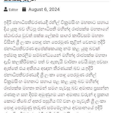
August 6, 2024
Editor
ඉදිරි ජනාධිපතිවරණයදී රනිල් වික්‍රමසිංහ මහතාට සහාය
දිය යුතු බව හිටපු ජනාධිපති මහින්ද රාජපක්ෂ මහතාගේ
ස්ථාවරය වුවත් පක්ෂ ලේකම් සාගර කාරිවසම් මහතා
විසින් ශ්‍රී ලංකා පොදු ජන පෙරමුණ තුළින් වෙනම ඉදිරි
ජනාධිපතිවරණ අපේක්ෂකයකු නම් කළ යුතු බවක්
ඉස්මතු කරලීම සම්බන්ධයෙන් මහින්ද රාජපක්ෂ මහතා
දැඩි කලකිරීමකට පත් ව ඇතැයි වාර්තා වෙයි.ඔහු පවසා
ඇත්තේ එය අතිශය අඥාන තීරණයක් බව ය.ඉදිරි
ජනාධිපතිවරණයදී ශ්‍රී ලංකා පොදු පෙරමුණ රනිල්
වික්‍රමසිංහ මහතාට සහාය පළ කළ යුතු බව මහින්ද
රාජපක්ෂ මහතා තමන් සමග පැවසූ බව අමාත්‍ය ප්‍රසන්න
රණතුංග සහ දිළුම් අමුණුගම යන අමාත්‍ය වරුන් ද ප්‍රකාශ
කොට තිබේ.ඒ අතර පසුගිය 02 වන දා පැවැති ශ්‍රී ලංකා
පොදු පෙරමුණු තරුණ සම්මේලනය අවසානයේ ඉදිරි