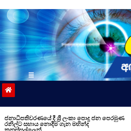
Skip
to
content
vinivida.lk
ජනාධිපතිවරණයේ දී ශ්‍රී ලංකා පොදු ජන පෙරමුණ
රනිල්ට සහාය නොදීම ගැන මහින්ද
කනස්සල්ලෙන්