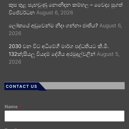
කුස තුළ සැඟවුණු නොනිදන කම්හල – වෛද්‍ය සුගත්
විජේවර්ධන
August 6, 2026
ලෝකයේ අඩුවෙන්ම නිදා ගන්නා ජාතිය?
August 6,
2026
2030 වන විට අධිවේගී මාර්ග පද්ධතියට කි.මී.
132ක්;සියලු වියදම් දේශීය අරමුදල්වලින්
August 5,
2026
CONTACT US
Name
*