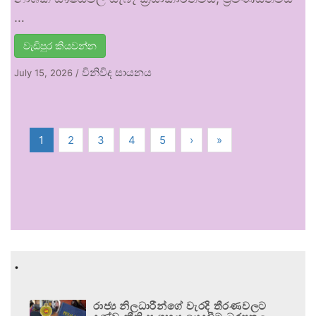
…
වැඩිපුර කියවන්න
විනිවිද සායනය
July 15, 2026
/
1
2
3
4
5
›
»
.
රාජ්‍ය නිලධාරීන්ගේ වැරදි තීරණවලට