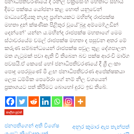
ජනාධිපතිවරණයේ දී රනිල් වික්‍රමසිංහ මහතාට සහාය
දීමට පක්ෂය යෝජනා කළ හොත් යනුවෙන්
මාධ්‍යවේදියකු නැඟූ ප්‍රශ්නයකට මහින්ද රාජපක්ෂ
මහතා දුන් ක්ෂණික පිළිතුර වූයේ”බුදු අම්මෝ!උඩින්
දෙන්නේ” යන්න ය.මහින්ද රාජපක්ෂ මහතාගේ මෙම
ස්ථාවරයේම චමල් රාජපක්ෂ මහතා ද පසුවන අතර මේ
කරුණ සම්බන්ධයෙන් රාජපක්ෂ පවුල තුළ දේශපාලන
මත ගැටුමක් පවා ඇති වී තිබෙන බව පක්ෂ ආරංචි මාර්ග
පවසයි.ඒ කෙසේ හෝ ජනාධිපතිවරණයේ දී ශ්‍රී ලංකා
පොදු පෙරමුණේ මී ළඟ ජනාධිපතිවරණ අපේක්ෂකයා
ලෙස ධම්මික පෙරේරා ගේ නම් නිල වශයෙන්
ප්‍රකාශයට පත් කිරීමට බොහෝ දුරට ඉඩ තිබේ.
කාලීන පුවත්
ජනපතිගෙන් අති විශේෂ
අනුර කුමාර ඇප තැන්පත්
ගැසට් නිවේදනයක්