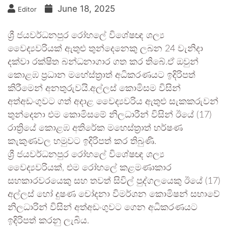
June 18, 2025
Editor
ශ්‍රී ජයවර්ධනපුර රෝහලේ විශේෂඥ ශල්‍ය
වෛද්‍යවරියක් ඇතුළු තුන්දෙනෙකු ලබන 24 වැනිදා
දක්වා රක්ෂිත බන්ධනාගාර ගත කර තිබේ.ඒ ඔවුන්
කොළඹ ප්‍රධාන මහේස්ත්‍රාත් අධිකරණයට ඉදිරිපත්
කිරීමෙන් අනතුරුවයි.අල්ලස් කොමිසම විසින්
අත්අඩංගුවට ගත් අදාළ වෛද්‍යවරිය ඇතුළු සැකකරුවන්
තුන්දෙනා එම කොමිසමේ නිලධාරීන් විසින් ඊයේ (17)
රාත්‍රියේ කොළඹ අතිරේක මහෙස්ත්‍රාත් හර්ෂණ
කැකුණවල හමුවට ඉදිරිපත් කර තිබුණි.
ශ්‍රී ජයවර්ධනපුර රෝහලේ විශේෂඥ ශල්‍ය
වෛද්‍යවරියක්, එම රෝහලේ කළමණාකාර
සහකාරවරයෙකු සහ තවත් සිවිල් පුද්ගලයෙකු ඊයේ (17)
අල්ලස් හෝ දුෂණ චෝදනා විමර්ශන කොමිෂන් සභාවේ
නිලධාරින් විසින් අත්අඩංගුවට ගෙන අධිකරණයට
ඉදිරිපත් කරනු ලැබිය.