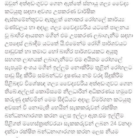
ඔවුන් අත්අඩංගුවට ගෙන ඇත්තේ ස්නායු ශල්‍ය වෛද්‍ය
කටයුතු සඳහා අවශ්‍ය උපකරණ වාර්ෂික
ඇස්තමේන්තුවට ඇතුළත් නොකර රෝහලේ කාර්ය්‍ය
මණ්ඩලය හා අදාළ ශල්‍ය වෛද්‍යවරිය යටතේ පාලනය
වූ බාහිර ආයතන මගින් එම උපකරණ ලබාගැනීම සඳහා
උපදෙස් ලබාදීම යටතේ යි.එමෙන්ම රෝගි පාර්ශවයට
පාඩුවක් හා තමාට හෝ බාහිර පාර්ශවයකට අයුතු
සහගත ලාභයක් ලබාගැනීමට එම අයිතම රෝහලේ
සැපයුම් අංශය මගින් ඉල්ලුම් නොකිරීම තුළින් රෝහලට
පාඩු සිදු කිරීම සම්බන්ධව දූෂණය නම් වරද සිදුකිරීම
පිළිබඳව විශේෂඥ ශල්‍ය වෛද්‍යවරිය අත්අඩංගුවට ගෙන
තිබේ.අල්ලස් කොමිසමේ නිලධාරීන් අධිකරණය හමුවේ
කරුණු දක්වමින් මෙම සිද්ධියට අදාළ විමර්ශන කටයුතු
අවසන් වී නොමැති හෙයින් සැකකරුවන් රක්ෂිත
බන්ධනාගාරගත කරන ලෙස ඉල්ලා ඇත.එම ඉල්ලීම
පිළිගත් මහෙස්ත්‍රාත්වරයා සැකකරුවන් ලබන 24 වනදා
දක්වා රක්ෂිත බන්ධනාගාරගත කරන ලෙස නියම