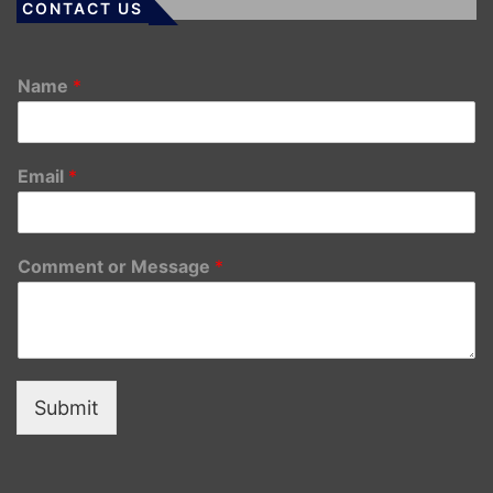
CONTACT US
Name
*
Email
*
Comment or Message
*
Submit