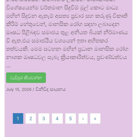
විශේෂයෙන්ම වර්තමාන සිදුවීම් මුල් කොට මාධ්‍ය
මඟින් සිදුවන ඇතැම් අසත්‍ය ප්‍රචාර සහ කරුණු විකෘති
කිරීම් හේතුවෙන්, මානසික රෝග සඳහා ලබාදෙන
ඖෂධ පිළිබඳව සමාජය තුළ අනියත බියක් නිර්මාණය
වී ඇත.එය සමාජයීය වශයෙන් ඉතා අහිතකර
තත්වයකි. මෙම සටහන මඟින් ප්‍රධාන මානසික රෝග
නාශක ඖෂධවල සැබෑ ක්‍රියාකාරීත්වය, ප්‍රචණ්ඩත්වය
…
වැඩිපුර කියවන්න
විනිවිද සායනය
July 15, 2026
/
1
2
3
4
5
›
»