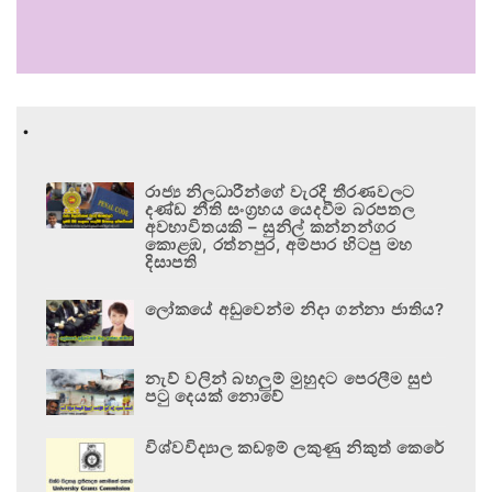
.
රාජ්‍ය නිලධාරීන්ගේ වැරදි තීරණවලට
දණ්ඩ නීති සංග්‍රහය යෙදවීම බරපතල
අවභාවිතයකි – සුනිල් කන්නන්ගර
කොළඹ, රත්නපුර, අම්පාර හිටපු මහ
දිසාපති
ලෝකයේ අඩුවෙන්ම නිදා ගන්නා ජාතිය?
නැව් වලින් බහලුම් මුහුදට පෙරලීම සුළු
පටු දෙයක් නොවේ
විශ්වවිද්‍යාල කඩඉම් ලකුණු නිකුත් කෙරේ