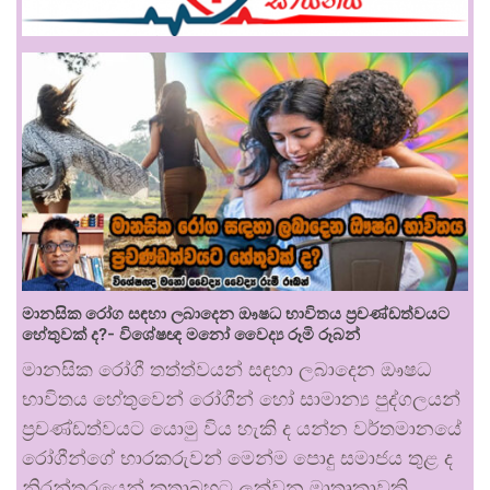
මානසික රෝග සඳහා ලබාදෙන ඖෂධ භාවිතය ප්‍රචණ්ඩත්වයට
හේතුවක් ද?- විශේෂඥ මනෝ වෛද්‍ය රූමි රූබන්
මානසික රෝගී තත්ත්වයන් සඳහා ලබාදෙන ඖෂධ
භාවිතය හේතුවෙන් රෝගීන් හෝ සාමාන්‍ය පුද්ගලයන්
ප්‍රචණ්ඩත්වයට යොමු විය හැකි ද යන්න වර්තමානයේ
රෝගීන්ගේ භාරකරුවන් මෙන්ම පොදු සමාජය තුළ ද
නිරන්තරයෙන් කතාබහට ලක්වන මාතෘකාවකි.