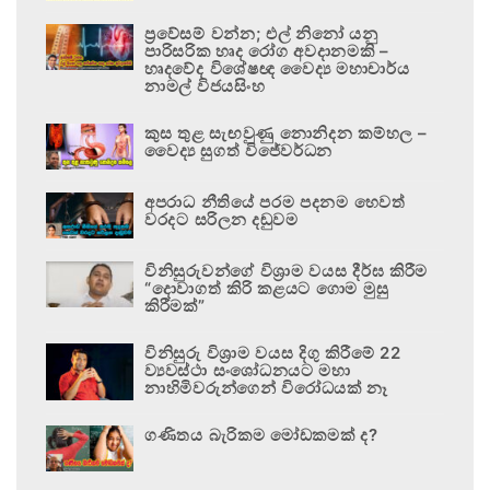
ප්‍රවේසම් වන්න; එල් නිනෝ යනු
පාරිසරික හෘද රෝග අවදානමකි –
හෘදවේද විශේෂඥ වෛද්‍ය මහාචාර්ය
නාමල් විජයසිංහ
කුස තුළ සැඟවුණු නොනිදන කම්හල –
වෛද්‍ය සුගත් විජේවර්ධන
අපරාධ නීතියේ පරම පදනම හෙවත්
වරදට සරිලන දඬුවම
විනිසුරුවන්ගේ විශ්‍රාම වයස දීර්ඝ කිරීම
“දොවාගත් කිරි කළයට ගොම මුසු
කිරීමක්”
විනිසුරු විශ්‍රාම වයස දිගු කිරීමේ 22
ව්‍යවස්ථා සංශෝධනයට මහා
නාහිමිවරුන්ගෙන් විරෝධයක් නෑ
ගණිතය බැරිකම මෝඩකමක් ද?