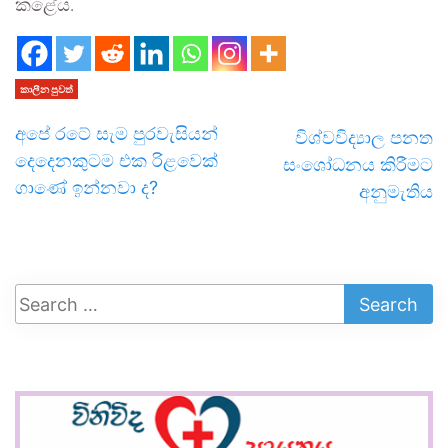
කළේය.
කාලීන පුවත්
අපේ රටේ සැම පුරවැසියන්
විශ්වවිද්‍යාල පනත
දෙදෙනකුටම එක රිළවෙක්
සංශෝධනය කිරීමට
ගාණේ ඉන්නවා ද?
අනුමැතිය