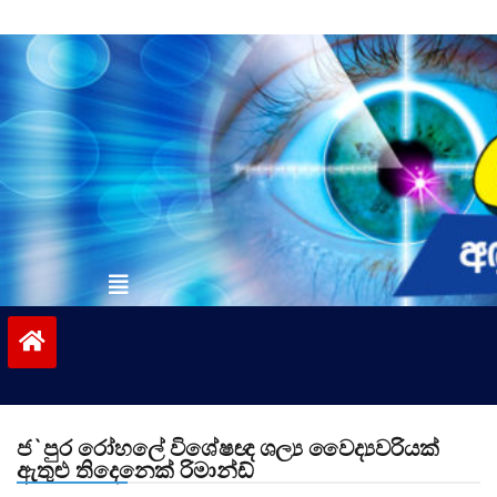
Skip
to
content
vinivida.lk
ජ`පුර රෝහලේ විශේෂඥ ශල්‍ය වෛද්‍යවරියක්
ඇතුළු තිදෙනෙක් රිමාන්ඩ්