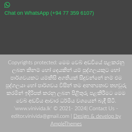
Chat on WhatsApp (+94 77 359 6107)
Copyrights protected: මෙම වෙබ් අඩවියේ පළකරනු
ලබන කිනම් හෝ දෙයකින් යම් පුද්ගලයකුට හෝ
පාර්ශවයකට යම්කිසි අගතියක් සිදුවන්නේ නම් එම
පුද්ගලයා හෝ පාර්ශවය විසින් තම අනන්‍යතාව තහවුරු
කරමින් ඉදිරිපත් කරනු ලබන පිළිතුරු පළකිරීමට මෙම
වෙබ් අඩවිය ආචාර ධර්මීය වශයෙන් බැඳී සිටී.
'www.vinivida.lk' © 2021- 2024| Contact Us -
editor.vinivida@gmail.com |
Design & develop by
AmpleThemes