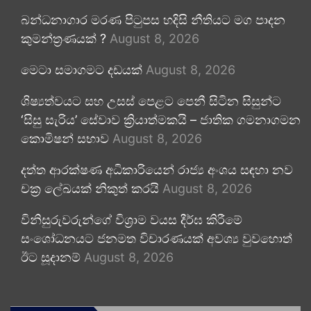
බන්ධනාගාර මරණ පිටුපස හදිසි නීතියට මග පාදන
කුමන්ත්‍රණයක් ?
August 8, 2026
මෙටා සමාගමට දඩයක්
August 8, 2026
ශිෂ්‍යත්වයට සහ උසස් පෙළට පෙනී සිටින සිසුන්ට
‘සිසු සැරිය’ සේවාව ක්‍රියාත්මකයි – ජාතික ගමනාගමන
කොමිෂන් සභාව
August 8, 2026
දත්ත ආරක්ෂණ අධිකාරියෙන් රාජ්‍ය අංශය සඳහා නව
චක්‍ර ලේඛයක් නිකුත් කරයි
August 8, 2026
විනිසුරුවරුන්ගේ විශ්‍රාම වයස දීර්ඝ කිරීමේ
සංශෝධනයට ජනමත විචාරණයක් අවශ්‍ය වුවහොත්
ඊට සූදානම්
August 8, 2026