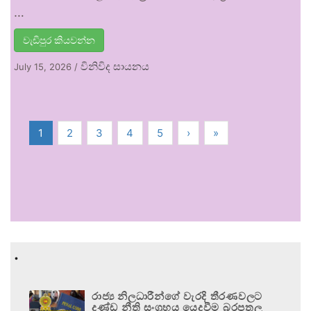
…
වැඩිපුර කියවන්න
විනිවිද සායනය
July 15, 2026
/
1
2
3
4
5
›
»
.
රාජ්‍ය නිලධාරීන්ගේ වැරදි තීරණවලට
දණ්ඩ නීති සංග්‍රහය යෙදවීම බරපතල