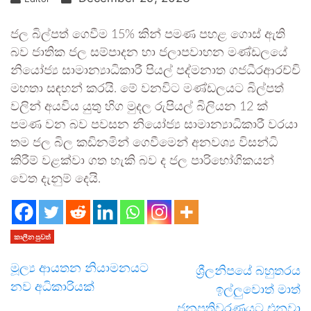
ජල බිල්පත් ගෙවීම 15% කින් පමණ පහළ ගොස් ඇති
බව ජාතික ජල සම්පාදන හා ජලාපවාහන මණ්ඩලයේ
නියෝජ්‍ය සාමාන්‍යාධිකාරී පියල් පද්මනාත ගජධීරආරච්චි
මහතා සඳහන් කරයි. මේ වනවිට මණ්ඩලයට බිල්පත්
වලින් අයවිය යුතු හිග මුදල රුපියල් බිලියන 12 ක්
පමණ වන බව පවසන නියෝජ්‍ය සාමාන්‍යාධිකාරී වරයා
තම ජල බිල කඩිනමින් ගෙවීමෙන් අනවශ්‍ය විසන්ධි
කිරීම් වළක්වා ගත හැකි බව ද ජල පාරිභෝගිකයන්
වෙත දැනුම් දෙයි.
කාලීන පුවත්
මූල්‍ය ආයතන නියාමනයට
ශ්‍රීලනිපයේ බහුතරය
නව අධිකාරියක්
ඉල්ලුවොත් මාත්
ජනපතිවරණයට එනවා