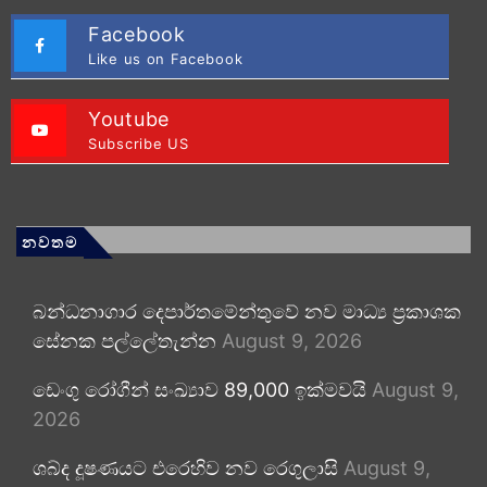
Facebook
Like us on Facebook
Youtube
Subscribe US
නවතම
බන්ධනාගාර දෙපාර්තමේන්තුවේ නව මාධ්‍ය ප්‍රකාශක
සේනක පල්ලේතැන්න
August 9, 2026
ඩෙංගු රෝගීන් සංඛ්‍යාව 89,000 ඉක්මවයි
August 9,
2026
ශබ්ද දූෂණයට එරෙහිව නව රෙගුලාසි
August 9,