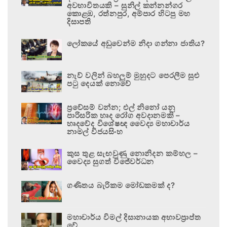
අවභාවිතයකි – සුනිල් කන්නන්ගර
කොළඹ, රත්නපුර, අම්පාර හිටපු මහ
දිසාපති
ලෝකයේ අඩුවෙන්ම නිදා ගන්නා ජාතිය?
නැව් වලින් බහලුම් මුහුදට පෙරලීම සුළු
පටු දෙයක් නොවේ
ප්‍රවේසම් වන්න; එල් නිනෝ යනු
පාරිසරික හෘද රෝග අවදානමකි –
හෘදවේද විශේෂඥ වෛද්‍ය මහාචාර්ය
නාමල් විජයසිංහ
කුස තුළ සැඟවුණු නොනිදන කම්හල –
වෛද්‍ය සුගත් විජේවර්ධන
ගණිතය බැරිකම මෝඩකමක් ද?
මහාචාර්ය විමල් දිසානායක අභාවප්‍රාප්ත
වේ