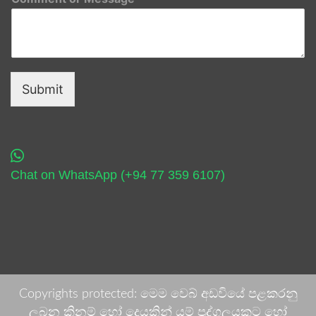
Submit
Chat on WhatsApp (+94 77 359 6107)
Copyrights protected: මෙම වෙබ් අඩවියේ පළකරනු
ලබන කිනම් හෝ දෙයකින් යම් පුද්ගලයකුට හෝ