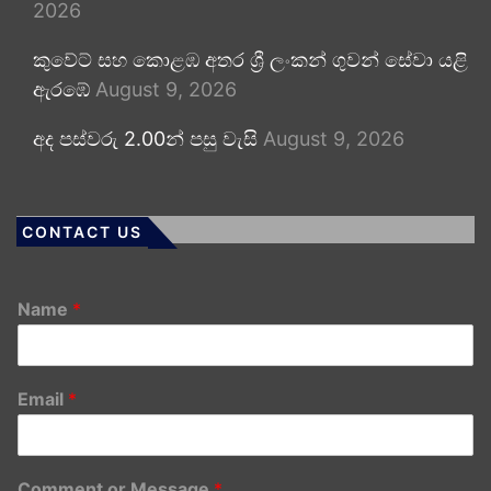
2026
කුවේට් සහ කොළඹ අතර ශ්‍රී ලංකන් ගුවන් සේවා යළි
ඇරඹේ
August 9, 2026
අද පස්වරු 2.00න් පසු වැසි
August 9, 2026
CONTACT US
Name
*
Email
*
Comment or Message
*