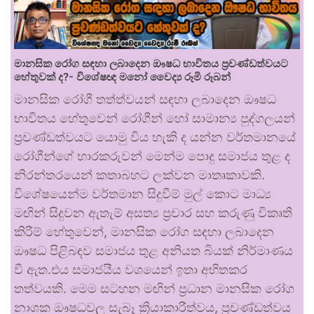
මානසික රෝග සඳහා ලබාදෙන ඖෂධ භාවිතය ප්‍රචණ්ඩත්වයට
හේතුවක් ද?- විශේෂඥ මනෝ වෛද්‍ය රූමි රූබන්
මානසික රෝගී තත්ත්වයන් සඳහා ලබාදෙන ඖෂධ
භාවිතය හේතුවෙන් රෝගීන් හෝ සාමාන්‍ය පුද්ගලයන්
ප්‍රචණ්ඩත්වයට යොමු විය හැකි ද යන්න වර්තමානයේ
රෝගීන්ගේ භාරකරුවන් මෙන්ම පොදු සමාජය තුළ ද
නිරන්තරයෙන් කතාබහට ලක්වන මාතෘකාවකි.
විශේෂයෙන්ම වර්තමාන සිදුවීම් මුල් කොට මාධ්‍ය
මඟින් සිදුවන ඇතැම් අසත්‍ය ප්‍රචාර සහ කරුණු විකෘති
කිරීම් හේතුවෙන්, මානසික රෝග සඳහා ලබාදෙන
ඖෂධ පිළිබඳව සමාජය තුළ අනියත බියක් නිර්මාණය
වී ඇත.එය සමාජයීය වශයෙන් ඉතා අහිතකර
තත්වයකි. මෙම සටහන මඟින් ප්‍රධාන මානසික රෝග
නාශක ඖෂධවල සැබෑ ක්‍රියාකාරීත්වය, ප්‍රචණ්ඩත්වය