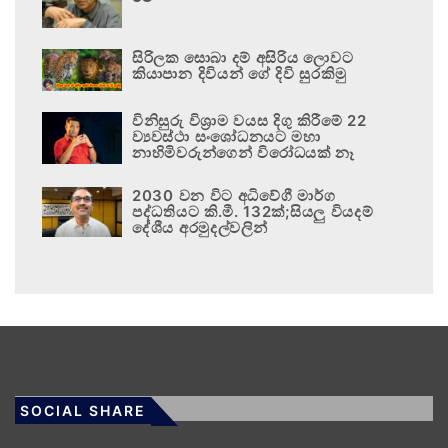
සිරිලක සොබා දම් අසිරිය ලොවට
කියාපාන දිවියන් ගේ දිවි සුරකිමු
විනිසුරු විශ්‍රාම වයස දිගු කිරීමේ 22
ව්‍යවස්ථා සංශෝධනයට මහා
නාහිමිවරුන්ගෙන් විරෝධයක් නෑ
2030 වන විට අධිවේගී මාර්ග
පද්ධතියට කි.මී. 132ක්;සියලු වියදම්
දේශීය අරමුදල්වලින්
SOCIAL SHARE