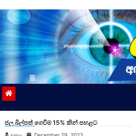
Skip
to
content
vinivida.lk
ජල බිල්පත් ගෙවීම 15% කින් පහළට
December 29, 2023
Editor