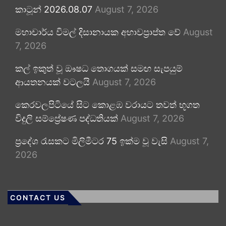
කාටූන් 2026.08.07
August 7, 2026
මහාචාර්ය විමල් දිසානායක අභාවප්‍රාප්ත වේ
August
7, 2026
කල් ඉකුත් වූ ඖෂධ තොගයක් සමඟ සැපයුම්
ආයතනයක් වටලයි
August 7, 2026
කෙරවලපිටියේ සිට කොළඹ වරායට තවත් භූගත
විදුලි සම්ප්‍රේෂණ පද්ධතියක්
August 7, 2026
ප්‍රදේශ රැසකට මිලිමීටර 75 ඉක්ම වූ වැසි
August 7,
2026
CONTACT US