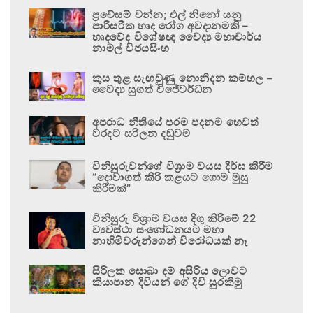
ප්‍රවේසම් වන්න; එල් නිනෝ යනු
පාරිසරික හෘද රෝග අවදානමකි –
හෘදවේද විශේෂඥ වෛද්‍ය මහාචාර්ය
නාමල් විජයසිංහ
කුස තුළ සැඟවුණු නොනිදන කම්හල –
වෛද්‍ය සුගත් විජේවර්ධන
අපරාධ නීතියේ පරම පදනම හෙවත්
වරදට සරිලන දඬුවම
විනිසුරුවන්ගේ විශ්‍රාම වයස දීර්ඝ කිරීම
“දොවාගත් කිරි කළයට ගොම මුසු
කිරීමක්”
විනිසුරු විශ්‍රාම වයස දිගු කිරීමේ 22
ව්‍යවස්ථා සංශෝධනයට මහා
නාහිමිවරුන්ගෙන් විරෝධයක් නෑ
සිරිලක සොබා දම් අසිරිය ලොවට
කියාපාන දිවියන් ගේ දිවි සුරකිමු