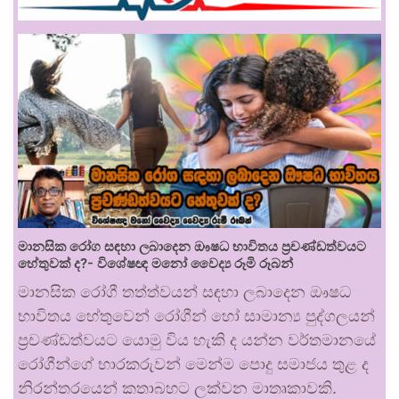
මානසික රෝග සඳහා ලබාදෙන ඖෂධ භාවිතය ප්‍රචණ්ඩත්වයට
හේතුවක් ද?- විශේෂඥ මනෝ වෛද්‍ය රූමි රූබන්
මානසික රෝගී තත්ත්වයන් සඳහා ලබාදෙන ඖෂධ
භාවිතය හේතුවෙන් රෝගීන් හෝ සාමාන්‍ය පුද්ගලයන්
ප්‍රචණ්ඩත්වයට යොමු විය හැකි ද යන්න වර්තමානයේ
රෝගීන්ගේ භාරකරුවන් මෙන්ම පොදු සමාජය තුළ ද
නිරන්තරයෙන් කතාබහට ලක්වන මාතෘකාවකි.