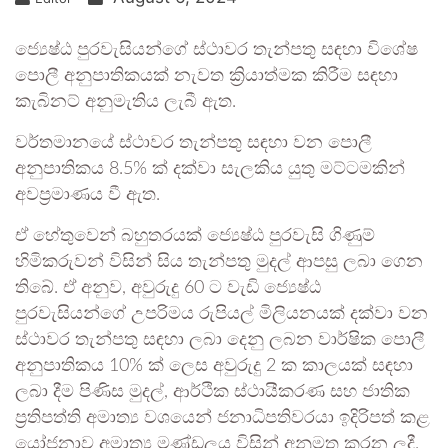
ජ්‍යෙෂ්ඨ පුරවැසියන්ගේ ස්ථාවර තැන්පතු සඳහා විශේෂ
පොලී අනුපාතිකයක් නැවත ක්‍රියාත්මක කිරීම සඳහා
කැබිනට් අනුමැතිය ලැබී ඇත.
වර්තමානයේ ස්ථාවර තැන්පතු සඳහා වන පොලී
අනුපාතිකය 8.5% ක් දක්වා සැලකිය යුතු මට්ටමකින්
අවප්‍රමාණය වී ඇත.
ඒ හේතුවෙන් බහුතරයක් ජ්‍යෙෂ්ඨ පුරවැසි ගිණුම්
හිමිකරුවන් විසින් සිය තැන්පතු මුදල් ආපසු ලබා ගෙන
තිබේ. ඒ අනුව, අවුරුදු 60 ට වැඩි ජ්‍යෙෂ්ඨ
පුරවැසියන්ගේ උපරිමය රුපියල් මිලියනයක් දක්වා වන
ස්ථාවර තැන්පතු සඳහා ලබා දෙනු ලබන වාර්ෂික පොලී
අනුපාතිකය 10% ක් ලෙස අවුරුදු 2 ක කාලයක් සඳහා
ලබා දීම පිණිස මුදල්, ආර්ථික ස්ථායීකරණ සහ ජාතික
ප්‍රතිපත්ති අමාත්‍ය වශයෙන් ජනාධිපතිවරයා ඉදිරිපත් කළ
යෝජනාව අමාත්‍ය මණ්ඩලය විසින් අනුමත කරන ලදී.