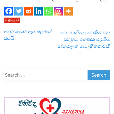
කාලීන පුවත්
අනුර කුමාර ඇප තැන්පත්
වගා හානිවල වගකීම වන
කරයි
සතුනට පමණක් පැවරීම
දේශපාලන බෙලහීනතාවකි