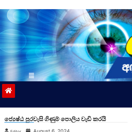
Skip
to
content
vinivida.lk
ජ්‍යෙෂ්ඨ පුරවැසි ගිණුම් පොලිය වැඩි කරයි
August 6, 2024
Editor