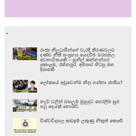
.
රාජ්‍ය නිලධාරීන්ගේ වැරදි තීරණවලට
දණ්ඩ නීති සංග්‍රහය යෙදවීම බරපතල
අවභාවිතයකි – සුනිල් කන්නන්ගර
කොළඹ, රත්නපුර, අම්පාර හිටපු මහ
දිසාපති
ලෝකයේ අඩුවෙන්ම නිදා ගන්නා ජාතිය?
නැව් වලින් බහලුම් මුහුදට පෙරලීම සුළු
පටු දෙයක් නොවේ
විශ්වවිද්‍යාල කඩඉම් ලකුණු නිකුත් කෙරේ