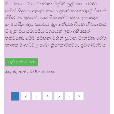
විශේෂයෙන්ම වර්තමාන සිදුවීම් මුල් කොට මාධ්‍ය
මඟින් සිදුවන ඇතැම් අසත්‍ය ප්‍රචාර සහ කරුණු විකෘති
කිරීම් හේතුවෙන්, මානසික රෝග සඳහා ලබාදෙන
ඖෂධ පිළිබඳව සමාජය තුළ අනියත බියක් නිර්මාණය
වී ඇත.එය සමාජයීය වශයෙන් ඉතා අහිතකර
තත්වයකි. මෙම සටහන මඟින් ප්‍රධාන මානසික රෝග
නාශක ඖෂධවල සැබෑ ක්‍රියාකාරීත්වය, ප්‍රචණ්ඩත්වය
…
වැඩිපුර කියවන්න
විනිවිද සායනය
July 15, 2026
/
1
2
3
4
5
›
»