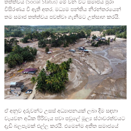
තත්ත්වය (Social Status) මේ වන විට සමාජය පුරා
විසිරණය වී ඇති අතර, මධ්‍යම පන්තිය නිරන්තරයෙන්
තම සමාජ තත්ත්වය පවත්වා ගැනීමට උත්සාහ කරයි.
​ඒ අනුව දරුවන්ට උසස් අධ්‍යාපනයක් ලබා දීම සඳහා
වැයවන අධික පිරිවැය පවා පවුලේ මූල්‍ය ස්ථාවරත්වයට
දැඩි බලපෑමක් එල්ල කරයි. එමෙන්ම අතීත සමාජයේ