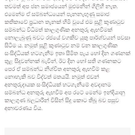
තවමත් අප ජන සමාජයෙන් මුළුමනින් ගිලිහී නැත.
එමෙන්ම ඒ සම්බන්ධයෙන් පැනනැඟුණු සමාජ
කතිකාවේ ප්‍රධාන තැනක් හිමි වූයේ එම සුළි කුණාටුව
සම්බන්ධ විධිමත් කාලගුණික අනතුරු ඇඟවීමක්
නොලැබුණු බවට රජයේ වගකිව යුතු පාර්ශ්වයන් පවසා
සිටීම ය. නමුත් සුළි කුණාටුව නම් වන කාලගුණික
සංසිද්ධියක් හටගැනීම ඉතා සීමිත පැය හෝ දින ගණනක්
තුළ සිදුවන්නක් බැවින්, ඊට දින හෝ සති ගණනකට
පෙර ඒ සම්බන්ධ නිශ්චිත අනතුරු ඇඟවීම් කළ
නොහැකි බව විද්වත් මතයයි. නමුත් එවන්
අනතුරුදායක සංසිද්ධියක් හටගැනීමේ අවදානම
සම්බන්ධ අනතුරු ඇඟවීම් අප රටේ මෙන්ම ඉන්දියානු
කාලගුණ බලධාරීන් විසින් සිදු කොට තිබූ බව පසුව
අනාවරණය විය.