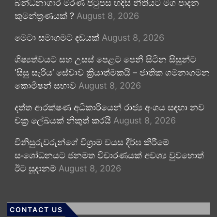
බන්ධනාගාර මරණ පිටුපස හදිසි නීතියට මග පාදන
කුමන්ත්‍රණයක් ?
August 8, 2026
මෙටා සමාගමට දඩයක්
August 8, 2026
ශිෂ්‍යත්වයට සහ උසස් පෙළට පෙනී සිටින සිසුන්ට
‘සිසු සැරිය’ සේවාව ක්‍රියාත්මකයි – ජාතික ගමනාගමන
කොමිෂන් සභාව
August 8, 2026
දත්ත ආරක්ෂණ අධිකාරියෙන් රාජ්‍ය අංශය සඳහා නව
චක්‍ර ලේඛයක් නිකුත් කරයි
August 8, 2026
විනිසුරුවරුන්ගේ විශ්‍රාම වයස දීර්ඝ කිරීමේ
සංශෝධනයට ජනමත විචාරණයක් අවශ්‍ය වුවහොත්
ඊට සූදානම්
August 8, 2026
CONTACT US