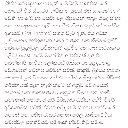
කිහිපයක් හඳුනාගත හැකිය. මධ්‍යම පාන්තිකයන්
බොහෝ විට ස්ථාවර මාසික වැටුපක් මත යැපෙන්නෝ
වෙති. භාණ්ඩ හා සේවා මිල ශීඝ්‍රයෙන් ඉහළ ගියද ඒ හා
සමානව ආදායම් වැඩි නොවීම නිසා ඔවුන්ගේ තාත්වික
ආදායම (Real Income) පහත වැටී ඇත. එය අධික
උද්ධමනය හේතුවෙන් වසර ගණනාවක් තිස්සේ ඉතිරි
කරගත් මුදල්වල වටිනාකම අඩුවීම අනාගත ආරක්ෂාව
පිළිබඳ බියක් සේම මානසික ආතතියක් ද ඇති
කරන්නකි. නවීන ලෝකයේ රැකියා වෙළෙඳපොළ
වේගයෙන් වෙනස් වෙමින් පවතී. කෘත්‍රිම බුද්ධිය හරහා
බොහෝ ශ්‍රම විභජනයන් AI මඟින් අතික්‍රමණය කිරීමේ
තර්ජනයක් පැන නැඟී තිබේ. ඒ අනුව වේගයෙන්
වෙනස් වන තාක්ෂණයට අනුගත වීමට නොහැකි
වුවහොත් සමාජයේ යම් පිරිසකට රැකියා අහිමි වීමේ
අවදානමක් පවතී. එවන් අවදානම් සහගත තත්වයන්
යටතේ පවා අතීත වැඩවසම් හා සරල කෘෂිකාර්මික
සමාජවල ප්‍රභූත්වයට පමණක් හිමිව තිබූ සමාජ