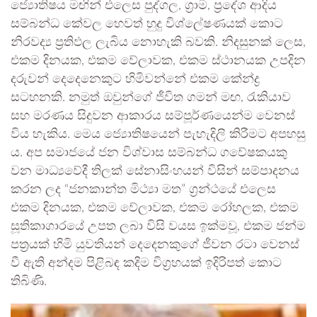
ජ්‍යොතිෂය මඟින් එලෙස පුද්ගල, ග්‍රාම, ප්‍රදේශ ආදිය
සම්බන්ධ කේවල හෙවත් හුදු විශ්ලේෂණයක් කොට
නිරවද්‍ය ප්‍රතිඵල ලැබිය නොහැකි බවකි. නිදසුනක් ලෙස,
එකම දිනයක, එකම වේලාවක, එකම ස්ථානයක උපදින
දරුවන් දෙදෙනෙකුට හිමිවන්නේ එකම කේන්ද්‍ර
සටහනකි. නමුත් ඔවුන්ගේ ජීවිත ගමන් මඟ, රැකියාව
සහ මරණය සිදුවන ආකාරය සම්පූර්ණයෙන්ම වෙනස්
විය හැකිය. මෙය ජ්‍යොතිෂයෙන් පැහැදිලි කිරීමට අපහසු
ය. අප සමාජයේ ජන විශ්වාස සම්බන්ධ ගවේෂකයකු
වන මාධ්‍යවේදී තිලක් සේනාසිංහයන් විසින් සම්පාදනය
කරන ලද “ජනකාන්ත මිථ්‍යා මත” ග්‍රන්ථයේ එලෙස
එකම දිනයක, එකම වේලාවක, එකම රෝහලක, එකම
සූතිකාගාරයේ උපත ලබා විසි වයස ඉක්මවූ, එකම ජන්ම
පත්‍රයක් හිමි යුවතියන් දෙදෙනකුගේ ජීවන රටා වෙනස්
වී ඇති අන්දම පිළිබඳ කදිම විග්‍රහයක් ඉදිරිපත් කොට
තිබිණි.