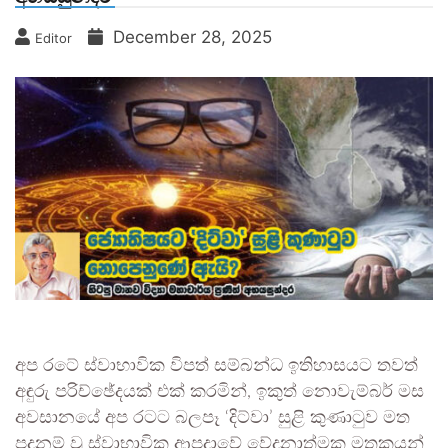
December 28, 2025
Editor
​අප රටේ ස්වාභාවික විපත් සම්බන්ධ ඉතිහාසයට තවත්
අඳුරු පරිච්ඡේදයක් එක් කරමින්, ඉකුත් නොවැම්බර් මස
අවසානයේ අප රටට බලපෑ ‘දිට්වා’ සුළි කුණාටුව මත
පදනම් වූ ස්වාභාවික ආපදාවේ වේදනාත්මක මතකයන්