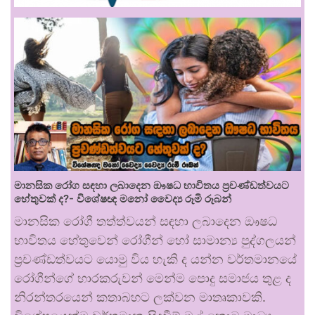
මානසික රෝග සඳහා ලබාදෙන ඖෂධ භාවිතය ප්‍රචණ්ඩත්වයට
හේතුවක් ද?- විශේෂඥ මනෝ වෛද්‍ය රූමි රූබන්
මානසික රෝගී තත්ත්වයන් සඳහා ලබාදෙන ඖෂධ
භාවිතය හේතුවෙන් රෝගීන් හෝ සාමාන්‍ය පුද්ගලයන්
ප්‍රචණ්ඩත්වයට යොමු විය හැකි ද යන්න වර්තමානයේ
රෝගීන්ගේ භාරකරුවන් මෙන්ම පොදු සමාජය තුළ ද
නිරන්තරයෙන් කතාබහට ලක්වන මාතෘකාවකි.