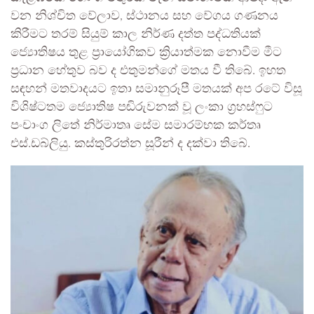
වන නිශ්චිත වේලාව, ස්ථානය සහ වේගය ගණනය
කිරීමට තරම් සියුම් කාල නිර්ණ දත්ත පද්ධතියක්
ජ්‍යොතිෂය තුළ ප්‍රායෝගිකව ක්‍රියාත්මක නොවීම මීට
ප්‍රධාන හේතුව බව ද එතුමන්ගේ මතය වී තිබේ. ඉහත
සඳහන් මතවාදයට ඉතා සමානුරූපී මතයක් අප රටේ විසූ
විශිෂ්ටතම ජ්‍යොතිෂ පඬිරුවනක් වූ ලංකා ග්‍රහස්ෆුට
පංචාංග ලිතේ නිර්මාතෘ සේම සමාරම්භක කර්තෘ
එස්.ඩබ්ලියු. කස්තුරිරත්න සූරීන් ද දක්වා තිබේ.