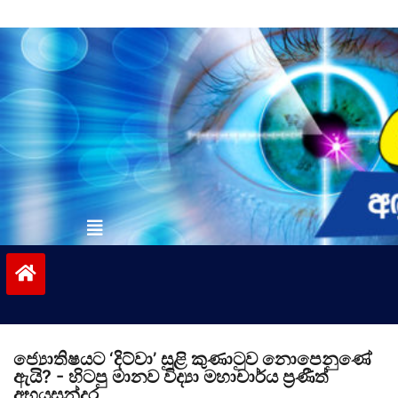
Skip
to
content
vinivida.lk
ජ්‍යොතිෂයට ‘දිට්වා’ සුළි කුණාටුව නොපෙනුණේ
ඇයි? ​- හිටපු මානව විද්‍යා මහාචාර්ය ප්‍රණීත්
අභයසුන්දර