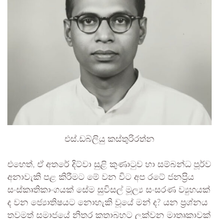
එස්.ඩබ්ලියු කස්තුරිරත්න
​එහෙත්, ඒ අතරේ දිට්වා සුළි කුණාටුව හා සම්බන්ධ පූර්ව
අනාවැකි පළ කිරීමට මේ වන විට අප රටේ ජනප්‍රිය
සංස්කෘතිකාංගයක් සේම සුවිසල් මූල්‍ය සංසරණ ව්‍යුහයක්
ද වන ජ්‍යොතිෂයට නොහැකි වූයේ මන් ද? යන ප්‍රශ්නය
තවමත් සමාජයේ නිතර කතාබහට ලක්වන මාතෘකාවක්