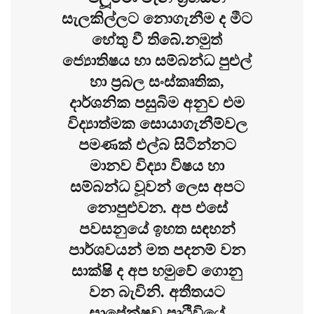
සැලකිල්ලට නොගැනීම ද මීට
හේතු වී තිබේ.​නමුත්
ජ්‍යොතිෂය හා සම්බන්ධ පුළුල්
හා ප්‍රබල සංස්කෘතික,
දාර්ශනික පසුබිම අනුව එම
විද්‍යාත්මක සොයාගැනීම්වල
පමණක් එල්බ සිටින්නට
මානව විද්‍යා විෂය හා
සම්බන්ධ වූවන් ලෙස අපට
නොපුළුවන. අප එසේ
පවසනුයේ ඉහත සඳහන්
පාර්ශවයන් මත පදනම් වන
සාක්ෂි ද අප හමුවේ ගොනු
වන බැවිනි. අතීතයට
සාපේක්ෂව පෘථිවියේ