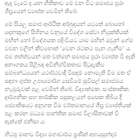
ඇද වැටේ ද යන භීතිකාව මේ වන විට සමාජය පුරා
ශීඝ්‍රයෙන් ව්‍යාප්ත වෙමින් තිබේ.
​මේ සියලු සමාජ ආර්ථික අර්බුදයන් යටතේ බොහෝ
දෙනකුගේ සිහිනය වනුයේ විදේශ සේවා නියුක්තියක්
මඟින් හෝ විදේශයක පදිංචියට යාම මඟින් ඔවුන් ගේම
වචන වලින් කිවහොත් “වෙන රටකට පැන ගැනීම” ය.
එම තත්ත්වයන් මත වත්මන් සමාජය පුරා ව්‍යාප්ත වී ඇති
අනාගතය පිළිබඳ අවිනිශ්චිතතාව පිටුදැකීම
සම්බන්ධයෙන් යථාර්ථවාදී විසඳුම් නොමැති වීම මත ඒ
සඳහා ගුප්ත උපායමාර්ග සෙවීමේ සුවිසල් සමාජමය
නැඹුරුවක් පළ වෙමින් තිබේ. විද්‍යාත්මක, සංස්කෘතික,
දාර්ශනික සහ තාර්කික පසුතලයන් පසෙක තිබිය දී
ජ්‍යොතිෂයට අනුගත වීම වර්තමානයේ ශීඝ්‍ර ව්‍යාප්තියක්
පළ කරන මධ්‍යම පාන්තික සමාජ විලාසිතාවක් වී
ඇත්තේ එනිසා ය.
හිටපු මානව විද්‍යා මහාචාර්ය ප්‍රණීත් අභයසුන්දර