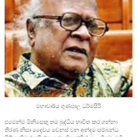
මහාචාර්ය ගුණපාල ධර්මසිරි
​එමෙන්ම මිනිසෙකු තම බුද්ධිය භාවිත කර ගන්නා
තීරණ නිසා දෛවය වෙනස් වන අන්දම සම්බන්ධ