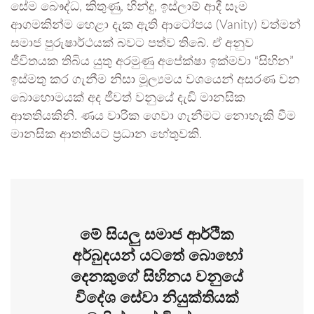
සේම බෞද්ධ, කිතුණු, හින්දු, ඉස්ලාම් ආදී සෑම
ආගමකින්ම හෙළා දැක ඇති ආටෝපය (Vanity) වත්මන්
සමාජ පුරුෂාර්ථයක් බවට පත්ව තිබේ. ඒ අනුව
ජීවිතයක තිබිය යුතු අරමුණු අපේක්ෂා ඉක්මවා “සිහින”
ඉස්මතු කර ගැනීම නිසා මූල්‍යමය වශයෙන් අසරණ වන
බොහොමයක් අද ජීවත් වනුයේ දැඩි මානසික
ආතතියකිනි. ණය වාරික ගෙවා ගැනීමට නොහැකි වීම
මානසික ආතතියට ප්‍රධාන හේතුවකි.
​මේ සියලු සමාජ ආර්ථික
අර්බුදයන් යටතේ බොහෝ
දෙනකුගේ සිහිනය වනුයේ
විදේශ සේවා නියුක්තියක්