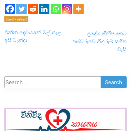
එතෙර - මෙතෙර
එන්න දෙවියනේ මල් පැළ
ප්‍රදේශ කිහිපයකට
අපි බැන්ඳා
පස්වරුවේ ගිගුරුම් සහිත
වැසි