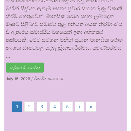
විශේෂයෙන්ම වර්තමාන සිදුවීම් මුල් කොට මාධ්‍ය
මඟින් සිදුවන ඇතැම් අසත්‍ය ප්‍රචාර සහ කරුණු විකෘති
කිරීම් හේතුවෙන්, මානසික රෝග සඳහා ලබාදෙන
ඖෂධ පිළිබඳව සමාජය තුළ අනියත බියක් නිර්මාණය
වී ඇත.එය සමාජයීය වශයෙන් ඉතා අහිතකර
තත්වයකි. මෙම සටහන මඟින් ප්‍රධාන මානසික රෝග
නාශක ඖෂධවල සැබෑ ක්‍රියාකාරීත්වය, ප්‍රචණ්ඩත්වය
…
වැඩිපුර කියවන්න
විනිවිද සායනය
July 15, 2026
/
1
2
3
4
5
›
»