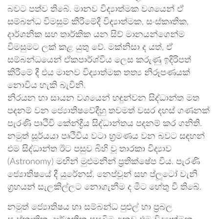
බවට පත්ව තිබේ. මානව විද්‍යාත්මක වශයෙන් ඒ
සම්බන්ධ විමසුම් කිරීමේදී විද්‍යාත්මක, සංස්කෘතික,
දාර්ශනික සහ තාර්කික යන සිව් මානයන්ගෙන්ම
විමසුමට ලක් කළ යුතු වේ. මක්නිසා ද යත්, ඒ
සම්බන්ධයෙන් ඒකපාර්ශ්වීය ලෙස කරුණු ඉදිරිපත්
කිරීමේ දී එය මානව විද්‍යාත්මක තත්‍ය නිරූපණයක්
නොවිය හැකි බැවිනි.
​නිරයන හා සායන වශයෙන් හඳුන්වන සිද්ධාන්ත මත
පදනම් වන ජ්‍යොතිෂවේදීහු තවමත් වසර දහස් ගණනක්
පැරණි පෘථිවි කේන්ද්‍රීය සිද්ධාන්තය පදනම් කර ගනිති.
නමුත් සූර්යයා පෘථිවිය වටා භ්‍රමණය වන බවට සඳහන්
එම සිද්ධාන්ත ඊට පසුව බිහි වූ තාරකා විද්‍යාව
(Astronomy) මඟින් මුළුමනින් ප්‍රතික්ෂේප විය. පැරණි
ජ්‍යොතිෂයේ දී යුරේනස්, නෙප්චූන් සහ ප්ලූටෝ වැනි
ග්‍රහයන් සැලකිල්ලට නොගැනීම ද මීට හේතු වී තිබේ.
​නමුත් ජ්‍යොතිෂය හා සම්බන්ධ පුළුල් හා ප්‍රබල