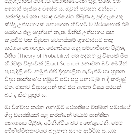
පිළිගැනීමක් පරිණත ජ්‍යොතිෂවේදීන් තුළ තිබේ. එහි
අනෙක් පැත්ත ද එසේම ය. ඔවුන් පවසන අන්දමට
කේන්ද්‍රයේ ඉතා හොඳ රජයෝග තිබුණ ද, පුද්ගලයෙකු
කිසිදු උත්සාහයක් නොගෙන නිවසට වී සිටියහොත් එම
යෝගය ඵල දෙන්නේ නැත. මිනිස් උත්සාහය සහ
කැපවීම මත සිදුවන වෙනස්කම් ග්‍රහචාරයට නතු
කරගත නොහැක. ජ්‍යොතිෂය යනු සම්භාවිතාව පිළිබඳ
රීතිය (Theory of Probability) මත පදනම් වූ විෂයක් මිස
නිරවද්‍ය විද්‍යාවක් (Exact Science) නොවන බව මෙයින්
පැහැදිලි වේ. නමුත් එහි දිගුකාලීන පැවැත්ම හා නූතන
විද්‍යා තාක්ෂණය හමුවේ පවා පසු නොබෑම ආදී කරුණු
මත, මානව විද්‍යාඥයන් හට එය අගනා විෂය පථයක්
බව ද කිව යුතුම ය.
​මා විශ්වාස කරන අන්දමට ජ්‍යොතිෂය වත්මන් සමාජයේ
ශීඝ්‍ර ව්‍යාප්තියක් පළ කරන්නේ මධ්‍යම පාන්තික
අනාගතය පිළිබඳ අවිනිශ්චිත බව ද හේතුවෙනි. මෙම
අවිනිශ්චිතතාවයට බලපාන සමාජ ආර්ථික සාධක