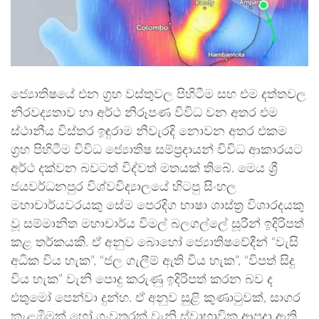
​ජ්‍යොතිෂයේ එන ග්‍රහ වස්තුවල පිහිටීම සහ එම දත්තවල
නිරවද්‍යතාව හා අර්ථ නිරූපණ විවිධ වන අතර එම
ස්ථානීය විස්තර ඉඳුරාම නිවැරදි නොවන අතර එකම
ග්‍රහ පිහිටීම විවිධ ජ්‍යොතිෂ සම්ප්‍රදායන් විවිධ ආකාරයට
අර්ථ දක්වන බවටත් විද්වත් මතයක් තිබේ. මෙය ශ්‍රී
ජයවර්ධනපුර විශ්වවිද්‍යාලයේ හිටපු සිංහල
මහාචාර්යවරයකු සේම පෙරදිග භාෂා ශාස්ත්‍ර විශාරදයකු
වූ සම්මානිත මහාචාර්ය විමල් බලගල්ලේ සූරීන් ඉදිරිපත්
කළ තර්කයකි. ඒ අනුව බොහෝ ජ්‍යොතිෂවේදීන් “වැසි
අධික විය හැක”, “ජල ගැලීම් ඇති විය හැක”, “විපත් සිදු
විය හැක” වැනි පොදු කරුණු ඉදිරිපත් කරන බව ද
එතුමෝ පෙන්වා දුන්හ. ඒ අනුව සුළි කුණාටුවක්, සාගර
කැළඹීමක් හෝ ගංවතුරක් වැනි ස්වාභාවික ආපදා ඇති