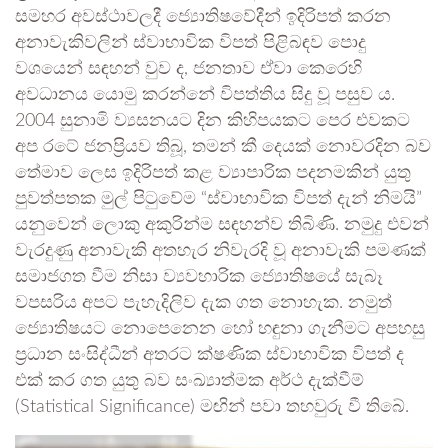
​සමහර අවස්ථාවලදී ජ්‍යොතිෂවේදීන් ඉදිරිපත් කරන
අනාවැකිවලින් ස්වාභාවික විපත් පිළිබඳව පොදු
වශයෙන් සඳහන් වුව ද, ජනතාව ඒවා කෙරෙහි
අවධානය යොමු කරන්නේ විපත්තිය සිදු වූ පසුව ය.
2004 සුනාමි ව්‍යසනයට දින කිහිපයකට පෙර එවකට
අප රටේ ජනප්‍රියව තිබූ, තමන් කී දෙයක් නොවරදින බව
තේමාව ලෙස ඉදිරිපත් කළ ව්‍යාපාරික පදනමකින් යුතු
පුවත්පතක මුල් පිටුවේම “ස්වාභාවික විපත් දැන් නිමයි”
යනුවෙන් ලොකු අකුරින්ම සඳහන්ව තිබිණි. නමුදු එවන්
වැරදුණු අනාවැකි අතහැර නිවැරදි වූ අනාවැකි පමණක්
සමාජගත වීම නිසා ව්‍යවහාරික ජ්‍යොතිෂයේ සැබෑ
වපසරිය අපට පැහැදිලිව දැක ගත නොහැක. නමුත්
ජ්‍යොතිෂයට නොපෙනෙන හෝ හඳුනා ගැනීමට අපහසු
ප්‍රධාන සංසිද්ධීන් අතරට ක්ෂණික ස්වාභාවික විපත් ද
එක් කර ගත යුතු බව සංඛ්‍යාත්මක අර්ථ දැක්වීම්
(Statistical Significance) මඟින් පවා තහවුරු වී තිබේ.