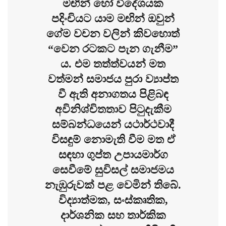
මඟින් හෝ විදේශයක
පදිංචියට යාම මඟින් ඔවුන්
ගේම වචන වලින් කිවහොත්
“වෙන රටකට පැන ගැනීම”
ය. එම තත්ත්වයන් මත
වත්මන් සමාජය පුරා ව්‍යාප්ත
වී ඇති අනාගතය පිළිබඳ
අවිනිශ්චිතතාව පිටුදැකීම
සම්බන්ධයෙන් යථාර්ථවාදී
විසඳුම් නොමැති වීම මත ඒ
සඳහා ගුප්ත උපායමාර්ග
සෙවීමේ සුවිසල් සමාජමය
නැඹුරුවක් පළ වෙමින් තිබේ.
විද්‍යාත්මක, සංස්කෘතික,
දාර්ශනික සහ තාර්කික