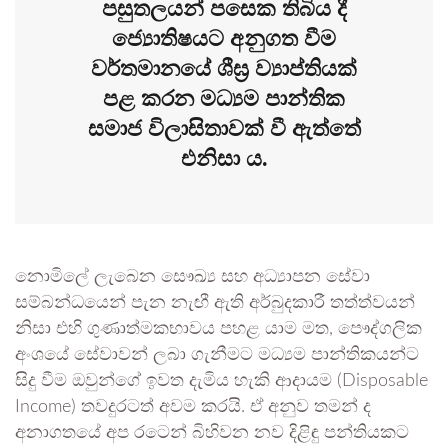
පසුතලයන් පසෙක තිබිය දී
ජ්‍යොතිෂයට අනුගත වීම
වර්තමානයේ ශීඝ්‍ර ව්‍යාප්තියක්
පළ කරන මධ්‍යම පාන්තික
සමාජ විලාසිතාවක් වී ඇත්තේ
එනිසා ය.
​නොමිලේ ලැබෙන සෞඛ්‍ය සහ අධ්‍යාපන සේවා
සම්බන්ධයෙන් පැන නැඟී ඇති අර්බුදකාරී තත්ත්වයන්
නිසා එහි ගුණාත්මකභාවය පහළ යාම මත, පෞද්ගලික
අංශයේ සේවාවන් ලබා ගැනීමට මධ්‍යම පාන්තිකයන්ට
සිදු වීම ඔවුන්ගේ ඉවත දැමිය හැකි ආදායම (Disposable
Income) තවදුරටත් අවම කරයි. ඒ අනුව තමන් ද
අනාගතයේ අප රටෙන් බිහිවන නව දිළිඳු පන්තියකට