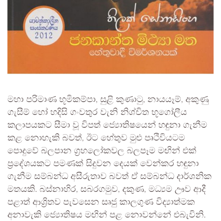
​මහා පරිමාණ භූමිකම්පා, සුළි කුණාටු, නායයෑම්, අකුණු
ගැසීම් හෝ හදිසි ගංවතුර වැනි නිශ්චිත භූගෝලීය
කලාපයකට සීමා වූ විපත් ජ්‍යොතිෂයෙන් හඳුනා ගැනීම
කළ නොහැකි බවත්, ඊට හේතුව මුළු පෘථිවියටම
පොදුවේ බලපාන ග්‍රහලෝකවල බලපෑම මඟින් එක්
ප්‍රදේශයකට පමණක් සිදුවන දෙයක් වෙන්කර හඳුනා
ගැනීම සම්බන්ධ අසීරුතාව බවත් ඒ සම්බන්ධ දාර්ශනික
මතයකි. බස්නාහිර, සබරගමුව, දකුණ, මධ්‍යම ඌව ආදී
පළාත් ආශ්‍රිතව පැවසෙන සෘජු කාලගුණ විද්‍යාත්මක
අනාවැකි ජ්‍යොතිෂය මඟින් පළ නොවන්නේ එබැවිනි.