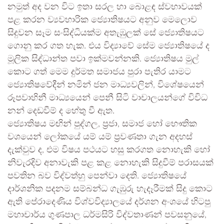
නමුත් අද වන විට ඉතා සරල හා බොළඳ ස්වභාවයක්
පළ කරන ව්‍යවහාරික ජ්‍යොතිෂයට අනුව මෙලොව
සිදුවන සෑම සංසිද්ධියක්ම අතැඹුලක් සේ ජ්‍යොතිෂයට
ගොනු කර ගත හැක. එය විද්‍යාවේ සේම ජ්‍යොතිෂයේ ද
මූලික සිද්ධාන්ත පවා ඉක්මවන්නකි. ජ්‍යොතිෂය මුල්
කොට ගත් මෙම දුර්මත සමාජය පුරා පැතිර යාමට
ජ්‍යොතිෂවේදීන් නමින් ජන මාධ්‍යවලින්, විශේෂයෙන්
රූපවාහිනී මාධ්‍යයෙන් පෙනී සිටි වාචාලයන්ගේ විවිධ
නන් දෙඩවීම් ද හේතු වී ඇත.
​ජ්‍යොතිෂය මඟින් පුද්ගල, ප්‍රජා, සමාජ හෝ භෞතික
වශයෙන් ලෝකයේ යම් යම් ප්‍රවණතා ගැන අදහස්
දැක්වුව ද, එම විෂය පථයට හසු කරගත නොහැකි හෝ
නිවැරදිව අනාවැකි පළ කළ නොහැකි සිදුවීම් පරාසයක්
පවතින බව විද්වත්හු පෙන්වා දෙති. ජ්‍යොතිෂයේ
දාර්ශනික පදනම සම්බන්ධ ගැඹුරු හැදෑරීමක් සිදු කොට
ඇති පේරාදෙණිය විශ්වවිද්‍යාලයේ දර්ශන අංශයේ හිටපු
මහාචාර්ය ගුණපාල ධර්මසිරි විද්වතාණන් පවසනුයේ,