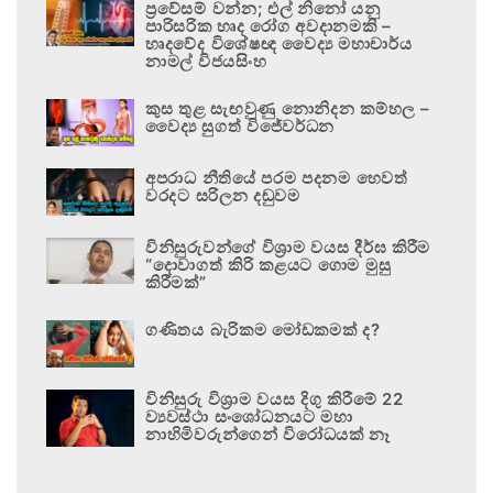
ප්‍රවේසම් වන්න; එල් නිනෝ යනු
පාරිසරික හෘද රෝග අවදානමකි –
හෘදවේද විශේෂඥ වෛද්‍ය මහාචාර්ය
නාමල් විජයසිංහ
කුස තුළ සැඟවුණු නොනිදන කම්හල –
වෛද්‍ය සුගත් විජේවර්ධන
අපරාධ නීතියේ පරම පදනම හෙවත්
වරදට සරිලන දඬුවම
විනිසුරුවන්ගේ විශ්‍රාම වයස දීර්ඝ කිරීම
“දොවාගත් කිරි කළයට ගොම මුසු
කිරීමක්”
ගණිතය බැරිකම මෝඩකමක් ද?
විනිසුරු විශ්‍රාම වයස දිගු කිරීමේ 22
ව්‍යවස්ථා සංශෝධනයට මහා
නාහිමිවරුන්ගෙන් විරෝධයක් නෑ