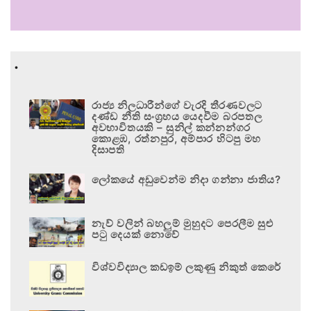
.
රාජ්‍ය නිලධාරීන්ගේ වැරදි තීරණවලට
දණ්ඩ නීති සංග්‍රහය යෙදවීම බරපතල
අවභාවිතයකි – සුනිල් කන්නන්ගර
කොළඹ, රත්නපුර, අම්පාර හිටපු මහ
දිසාපති
ලෝකයේ අඩුවෙන්ම නිදා ගන්නා ජාතිය?
නැව් වලින් බහලුම් මුහුදට පෙරලීම සුළු
පටු දෙයක් නොවේ
විශ්වවිද්‍යාල කඩඉම් ලකුණු නිකුත් කෙරේ