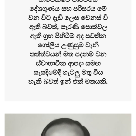
දේශගුණය සහ පරිසරය මේ
වන විට දැඩි ලෙස වෙනස් වී
ඇති බවත්, පැරණි පොත්වල
ඇති ග්‍රහ පිහිටීම් අද පවතින
ගෝලීය උණුසුම වැනි
තත්ත්වයන් මත පදනම් වන
ස්වාභාවික ආපදා සමඟ
සැසඳීමේදී ගැටලු මතු විය
හැකි බවත් ඉන් එක් මතයකි.