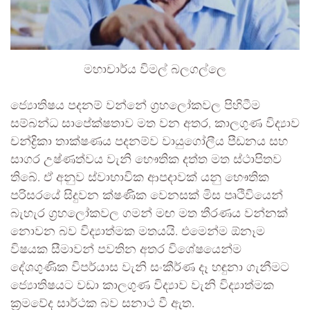
මහාචාර්ය විමල් බලගල්ලෙ
​ජ්‍යොතිෂය පදනම් වන්නේ ග්‍රහලෝකවල පිහිටීම
සම්බන්ධ සාපේක්ෂතාව මත වන අතර, කාලගුණ විද්‍යාව
චන්ද්‍රිකා තාක්ෂණය පදනම්ව වායුගෝලීය පීඩනය සහ
සාගර උෂ්ණත්වය වැනි භෞතික දත්ත මත ස්ථාපිතව
තිබේ. ඒ අනුව ස්වාභාවික ආපදාවක් යනු භෞතික
පරිසරයේ සිදුවන ක්ෂණික වෙනසක් මිස පෘථිවියෙන්
බැහැර ග්‍රහලෝකවල ගමන් මඟ මත තීරණය වන්නක්
නොවන බව විද්‍යාත්මක මතයයි. එමෙන්ම ඕනෑම
විෂයක සීමාවන් පවතින අතර විශේෂයෙන්ම
දේශගුණික විපර්යාස වැනි සංකීර්ණ දෑ හඳුනා ගැනීමට
ජ්‍යොතිෂයට වඩා කාලගුණ විද්‍යාව වැනි විද්‍යාත්මක
ක්‍රමවේද සාර්ථක බව සනාථ වී ඇත.