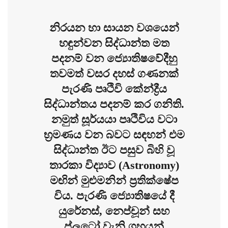
​නිරයන හා සායන වශයෙන්
හඳුන්වන සිද්ධාන්ත මත
පදනම් වන ජ්‍යොතිෂවේදීහු
තවමත් වසර දහස් ගණනක්
පැරණි පෘථිවි කේන්ද්‍රීය
සිද්ධාන්තය පදනම් කර ගනිති.
නමුත් සූර්යයා පෘථිවිය වටා
භ්‍රමණය වන බවට සඳහන් එම
සිද්ධාන්ත ඊට පසුව බිහි වූ
තාරකා විද්‍යාව (Astronomy)
මඟින් මුළුමනින් ප්‍රතික්ෂේප
විය. පැරණි ජ්‍යොතිෂයේ දී
යුරේනස්, නෙප්චූන් සහ
ප්ලූටෝ වැනි ග්‍රහයන්