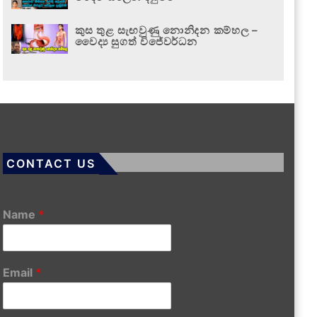
කුස තුළ සැඟවුණු නොනිදන කම්හල –
වෛද්‍ය සුගත් විජේවර්ධන
CONTACT US
Name
*
Email
*