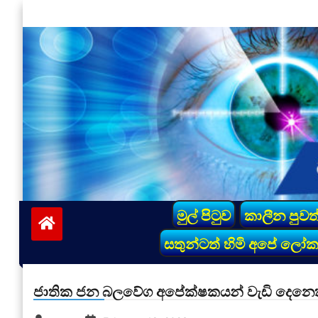
Skip
to
content
vinivida.lk
මුල් පිටුව
කාලීන පුවත
සතුන්ටත් හිමි අපේ ලෝ
ජාතික ජන බලවේග අපේක්ෂකයන් වැඩි දෙනෙ