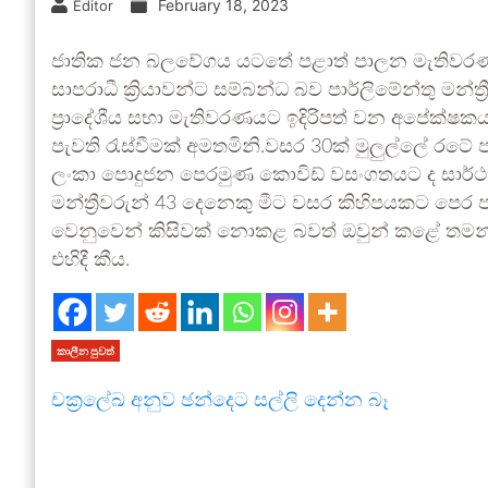
February 18, 2023
Editor
ජාතික ජන බලවේගය යටතේ පළාත් පාලන මැතිවරණයට
සාපරාධී ක්‍රියාවන්ට සම්බන්ධ බව පාර්ලිමේන්තු මන්
ප්‍රාදේශීය සභා මැතිවරණයට ඉදිරිපත් වන අපේක්ෂක
පැවති රැස්වීමක් අමතමිනි.වසර 30ක් මුලුල්ලේ රටේ ප
ලංකා පොදුජන පෙරමුණ කොවිඩ් වසංගතයට ද සාර්ථක
මන්ත්‍රීවරුන් 43 දෙනෙකු මීට වසර කිහිපයකට පෙර පා
වෙනුවෙන් කිසිවක් නොකළ බවත් ඔවුන් කළේ තමන්ග
එහිදී කීය.
කාලීන පුවත්
චක්‍රලේඛ අනුව ඡන්දෙට සල්ලි දෙන්න බෑ