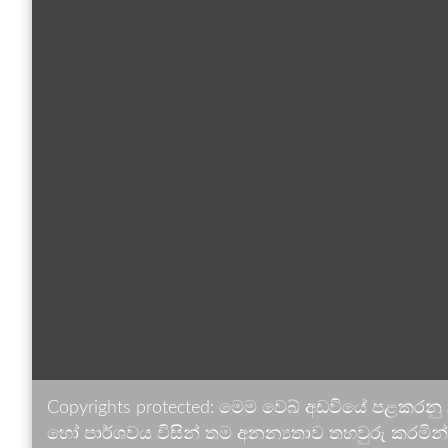
Copyrights protected: මෙම වෙබ් අඩවියේ පළකරනු
හෝ පාර්ශවය විසින් තම අනන්‍යතාව තහවුරු කරමින් ඉ