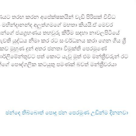
 තරඟ කරන අපේක්ෂකයින් වැඩි පිරිසක් විවිධ
ත්‍රී මහින්දානන්ද අලුත්ගමගේ මහතා කියයි.ඒ මෙවර
යන්ගේ ජයග්‍රහණය තහවුරු කිරීම සඳහා නාවලපිටියේ
ැවති යුද්ධය නිමා කර රට සංවර්ධනය කරා ගෙන ගිය ශ්‍රී
ව මුහුණ දුන් අතර ජනතා විමුක්ති පෙරමුණේ
ර්ලිමේන්තුවට පත් කොට යැවූ මුත් එම මන්ත්‍රීවරුන් රට
ේ පෞද්ගලික කටයුතු පමණක් බවත් මන්ත්‍රීවරයා
ඡන්දෙ තිබ්බොත් පොදු ජන පෙරමුණ උඩින්ම දිනනවා