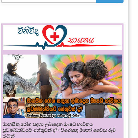
මානසික රෝග සඳහා ලබාදෙන ඖෂධ භාවිතය
ප්‍රචණ්ඩත්වයට හේතුවක් ද?- විශේෂඥ මනෝ වෛද්‍ය රූමි
රූබන්