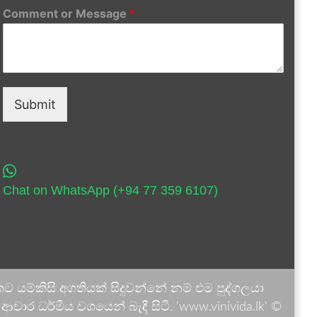
Comment or Message
*
Submit
Chat on WhatsApp (+94 77 359 6107)
 යම්කිසි අගතියක් සිදුවන්නේ නම් එම පුද්ගලයා
ාර ධර්මීය වශයෙන් බැඳී සිටී. 'www.vinivida.lk' ©