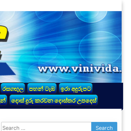
රසගඟුල
පහන් ටැඹ
ඉරා අදුරුපට
න්
දොස් දුරු කරවන දොස්තර උපදෙස්