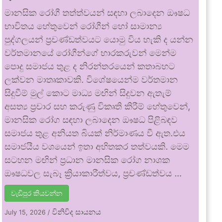
මානසික රෝගී තත්ත්වයන් සඳහා ලබාදෙන ඖෂධ
භාවිතය හේතුවෙන් රෝගීන් හෝ සාමාන්‍ය
පුද්ගලයන් ප්‍රචණ්ඩත්වයට යොමු විය හැකි ද යන්න
වර්තමානයේ රෝගීන්ගේ භාරකරුවන් මෙන්ම
පොදු සමාජය තුළ ද නිරන්තරයෙන් කතාබහට
ලක්වන මාතෘකාවකි. විශේෂයෙන්ම වර්තමාන
සිදුවීම් මුල් කොට මාධ්‍ය මඟින් සිදුවන ඇතැම්
අසත්‍ය ප්‍රචාර සහ කරුණු විකෘති කිරීම් හේතුවෙන්,
මානසික රෝග සඳහා ලබාදෙන ඖෂධ පිළිබඳව
සමාජය තුළ අනියත බියක් නිර්මාණය වී ඇත.එය
සමාජයීය වශයෙන් ඉතා අහිතකර තත්වයකි. මෙම
සටහන මඟින් ප්‍රධාන මානසික රෝග නාශක
ඖෂධවල සැබෑ ක්‍රියාකාරීත්වය, ප්‍රචණ්ඩත්වය …
වැඩිපුර කියවන්න
විනිවිද සායනය
July 15, 2026
/