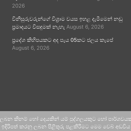
2026
විනිසුරුවරුන්ගේ විශ්‍රාම වයස ඉහළ දැමීමෙන් නඩු
ප්‍රමාදයට විසඳුමක් නැහැ
August 6, 2026
ප්‍රදේශ කිහිපයකට අද පැය 05කට ජලය කැපේ
August 6, 2026
 ලබන කිනම් හෝ දෙයකින් යම් පුද්ගලයකුට හෝ පාර්ශවයකට
දිරිපත් කරනු ලබන පිළිතුරු පළකිරීමට මෙම වෙබ් අඩවිය ආච