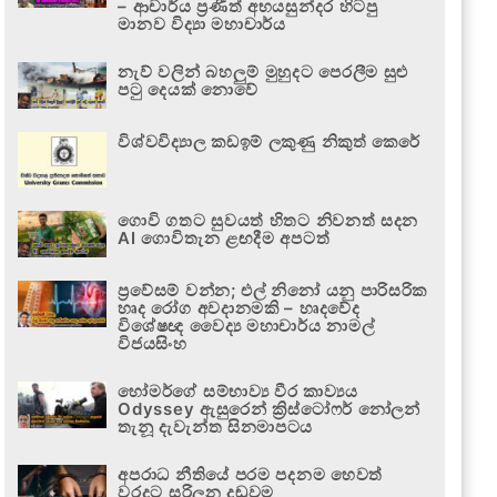
– ආචාර්ය ප්‍රණීත් අභයසුන්දර හිටපු
මානව විද්‍යා මහාචාර්ය
නැව් වලින් බහලුම් මුහුදට පෙරලීම සුළු
පටු දෙයක් නොවේ
විශ්වවිද්‍යාල කඩඉම් ලකුණු නිකුත් කෙරේ
ගොවි ගතට සුවයත් හිතට නිවනත් සදන
AI ගොවිතැන ළඟදීම අපටත්
ප්‍රවේසම් වන්න; එල් නිනෝ යනු පාරිසරික
හෘද රෝග අවදානමකි – හෘදවේද
විශේෂඥ වෛද්‍ය මහාචාර්ය නාමල්
විජයසිංහ
හෝමර්ගේ සම්භාව්‍ය වීර කාව්‍යය
Odyssey ඇසුරෙන් ක්‍රිස්ටෝෆර් නෝලන්
තැනූ දැවැන්ත සිනමාපටය
අපරාධ නීතියේ පරම පදනම හෙවත්
වරදට සරිලන දඬුවම