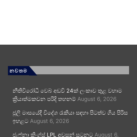
නවතම
නීතිවිරෝධී වෙබ් අඩවි 24ක් ලංකාව තුළ වහාම
ක්‍රියාත්මකවන පරිදි තහනම්
August 6, 2026
ජූලි මාසයේදී විදේශ රැකියා සඳහා පිටත්ව ගිය පිරිස
ඉහළට
August 6, 2026
ජැෆ්නා කිංග්ස් LPL අවසන් සටනට
August 6,