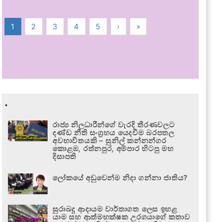
1
2
3
4
5
›
»
.
රාජ්‍ය නිලධාරීන්ගේ වැරදි තීරණවලට
දණ්ඩ නීති සංග්‍රහය යෙදවීම බරපතල
අවභාවිතයකි – සුනිල් කන්නන්ගර
කොළඹ, රත්නපුර, අම්පාර හිටපු මහ
දිසාපති
ලෝකයේ අඩුවෙන්ම නිදා ගන්නා ජාතිය?
සුරාබදු ආදායම වාර්තාගත ලෙස ඉහළ
යාම සහ ආත්මභක්ෂක උරගයාගේ කතාව