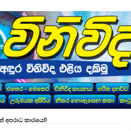
්
එතෙර - මෙතෙර
විනිවිද සායනය
හරිත දනව්ව
කය
උරුමයක අසිරිය
නිතර නොඇසෙන කතා
කාටූ
ක් අපරාධ කාරයෝ!