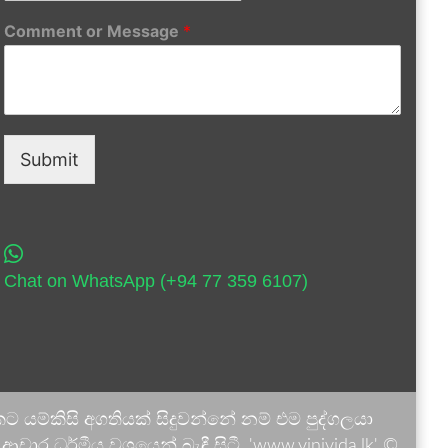
Comment or Message
*
Submit
Chat on WhatsApp (+94 77 359 6107)
 යම්කිසි අගතියක් සිදුවන්නේ නම් එම පුද්ගලයා
ාර ධර්මීය වශයෙන් බැඳී සිටී. 'www.vinivida.lk' ©