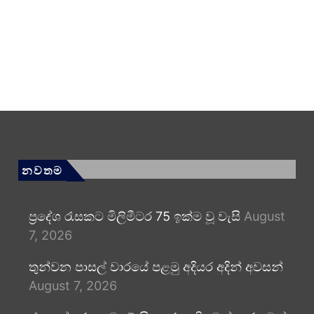
නවතම
ප්‍රදේශ රැසකට මිලිමීටර 75 ඉක්ම වූ වැසි
August
7, 2026
තුන්වන පාසල් වාරයේ පළමු අදියර අදින් අවසන්
August 7, 2026