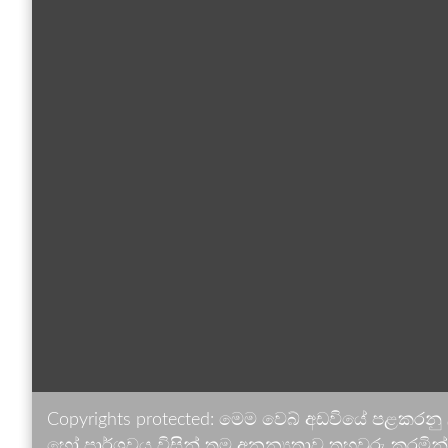
Copyrights protected: මෙම වෙබ් අඩවියේ පළකරනු
හෝ පාර්ශවය විසින් තම අනන්‍යතාව තහවුරු කරමින් ඉ