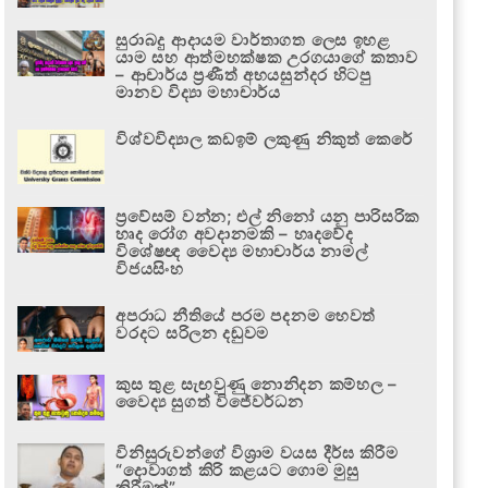
සුරාබදු ආදායම වාර්තාගත ලෙස ඉහළ
යාම සහ ආත්මභක්ෂක උරගයාගේ කතාව
– ආචාර්ය ප්‍රණීත් අභයසුන්දර හිටපු
මානව විද්‍යා මහාචාර්ය
විශ්වවිද්‍යාල කඩඉම් ලකුණු නිකුත් කෙරේ
ප්‍රවේසම් වන්න; එල් නිනෝ යනු පාරිසරික
හෘද රෝග අවදානමකි – හෘදවේද
විශේෂඥ වෛද්‍ය මහාචාර්ය නාමල්
විජයසිංහ
අපරාධ නීතියේ පරම පදනම හෙවත්
වරදට සරිලන දඬුවම
කුස තුළ සැඟවුණු නොනිදන කම්හල –
වෛද්‍ය සුගත් විජේවර්ධන
විනිසුරුවන්ගේ විශ්‍රාම වයස දීර්ඝ කිරීම
“දොවාගත් කිරි කළයට ගොම මුසු
කිරීමක්”