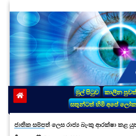
Skip
to
content
vinivida.lk
මුල් පිටුව
කාලීන පුවත
සතුන්ටත් හිමි අපේ ලෝ
ජාතික සම්පත් ලෙස රාජ්‍ය බැංකු ආරක්ෂා කළ යුත