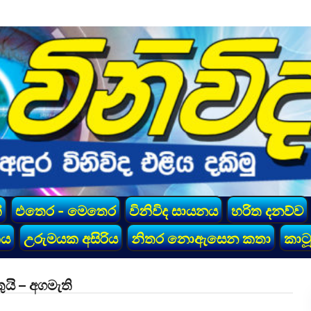
්
එතෙර - මෙතෙර
විනිවිද සායනය
හරිත දනව්ව
කය
උරුමයක අසිරිය
නිතර නොඇසෙන කතා
කාටූ
ුයි – අගමැති