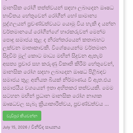
මානසික රෝගී තත්ත්වයන් සඳහා ලබාදෙන ඖෂධ
භාවිතය හේතුවෙන් රෝගීන් හෝ සාමාන්‍ය
පුද්ගලයන් ප්‍රචණ්ඩත්වයට යොමු විය හැකි ද යන්න
වර්තමානයේ රෝගීන්ගේ භාරකරුවන් මෙන්ම
පොදු සමාජය තුළ ද නිරන්තරයෙන් කතාබහට
ලක්වන මාතෘකාවකි. විශේෂයෙන්ම වර්තමාන
සිදුවීම් මුල් කොට මාධ්‍ය මඟින් සිදුවන ඇතැම්
අසත්‍ය ප්‍රචාර සහ කරුණු විකෘති කිරීම් හේතුවෙන්,
මානසික රෝග සඳහා ලබාදෙන ඖෂධ පිළිබඳව
සමාජය තුළ අනියත බියක් නිර්මාණය වී ඇත.එය
සමාජයීය වශයෙන් ඉතා අහිතකර තත්වයකි. මෙම
සටහන මඟින් ප්‍රධාන මානසික රෝග නාශක
ඖෂධවල සැබෑ ක්‍රියාකාරීත්වය, ප්‍රචණ්ඩත්වය …
වැඩිපුර කියවන්න
විනිවිද සායනය
July 15, 2026
/