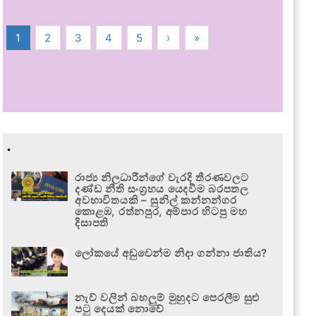
1
2
3
4
5
›
»
.
රාජ්‍ය නිලධාරීන්ගේ වැරදි තීරණවලට
දණ්ඩ නීති සංග්‍රහය යෙදවීම බරපතල
අවභාවිතයකි – සුනිල් කන්නන්ගර
කොළඹ, රත්නපුර, අම්පාර හිටපු මහ
දිසාපති
ලෝකයේ අඩුවෙන්ම නිදා ගන්නා ජාතිය?
නැව් වලින් බහලුම් මුහුදට පෙරලීම සුළු
පටු දෙයක් නොවේ