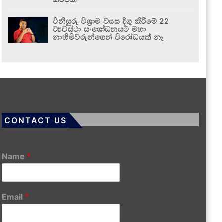
විනිසුරු විශ්‍රාම වයස දිගු කිරීමේ 22
ව්‍යවස්ථා සංශෝධනයට මහා
නාහිමිවරුන්ගෙන් විරෝධයක් නෑ
CONTACT US
Name
*
Email
*