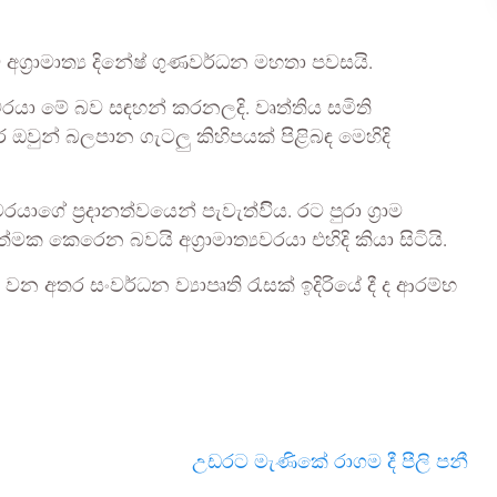
 අග්‍රාමාත්‍ය දිනේෂ් ගුණවර්ධන මහතා පවසයි.
යවරයා මේ බව සඳහන් කරනලදි. වෘත්තිය සමිති
ඔවුන් බලපාන ගැටලු කිහිපයක් පිළිබඳ මෙහිදි
යාගේ ප්‍රදානත්වයෙන් පැවැත්විිය. රට පුරා ග්‍රාම
්මක කෙරෙන බවයි අග්‍රාමාත්‍යවරයා එහිදි කියා සිටියි.
ව වන අතර සංවර්ධන ව්‍යාපෘති රැසක් ඉදිරියේ දී ද ආරම්භ
උඩරට මැණිකේ රාගම දී පීලි පනී