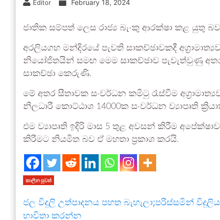
February 18, 2024
Editor
ජාතික සම්පත් ලෙස රාජ්‍ය බැංකු ආරක්ෂා කළ යුතු බව
අරලියගහ මන්දිරයේ පැවති සාකච්ඡාවකදී අග්‍රාමාත්‍
නියෝජිතයින් සමඟ මෙම සාකච්ඡාව පැවැත්වුණු අතර 
සාකච්ඡා කෙරුණි.
මේ අතර සීතාවක සංවර්ධන කමිටු රැස්වීම අග්‍රාමාත්‍යවර
නිලධාරී කොට්ඨාශ 14000ක සංවර්ධන ව්‍යාපෘති ක්‍රියාත
එම ව්‍යාපෘති ඉදිරි මාස 5 තුළ අවසන් කිරීම අපේක්ෂා
කිරීමට නියමිත බව ඒ මහතා ප්‍රකාශ කරයි.
කාලීන පුවත්
ජල විදුලි උත්පාදනය පහත බැහැලා;පරිස්සමින් විදුලිය
භාවිතා කරන්න