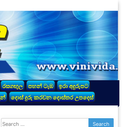
රසගඟුල
පහන් ටැඹ
ඉරා අදුරුපට
න්
දොස් දුරු කරවන දොස්තර උපදෙස්