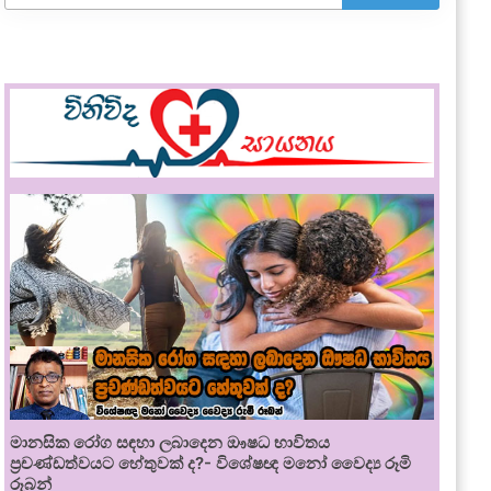
මානසික රෝග සඳහා ලබාදෙන ඖෂධ භාවිතය
ප්‍රචණ්ඩත්වයට හේතුවක් ද?- විශේෂඥ මනෝ වෛද්‍ය රූමි
රූබන්