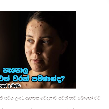
ුවී ඒ සමග උණ, ඇඟපත වේදනාව පවතී නම් බොහෝ විට