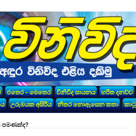
්
එතෙර - මෙතෙර
විනිවිද සායනය
හරිත දනව්ව
කය
උරුමයක අසිරිය
නිතර නොඇසෙන කතා
කාටූ
් පමණක්ද?