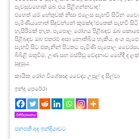
පැවසුවහොත් ඔබ එය පිළිගන්නවාද?
එහෙත් යම් හේතුවක් නිසා එලෙස සැඟවී සිටින වෛර
පැමිණියහොත් සිදුවන්නේ කුමක්ද?එතෙක් සැඟවී සිටි 
හැසිරීමක් නැත. පැපොල රෝගය පිළිබඳව ඔබ කොතෙක
පිළිබඳව ඔබ එතරම් අසා නොතිබිය හැකිය. අංශ පැ
සැඟවී සිට එතැනින් පිටතට පැමිණි පැපොල වෛරසය
බිබිළි මතුවීම, උණ සහ මස්පිඩු වේදනාව මෙහිදී ද ල
සුදුසුය.
කායික රෝග විශේෂඥ වෛද්‍ය උපුල් ද සිල්වා
ඉන්දු පෙරේරා
විනිවිද සායනය
ජනපති අද ඉන්දියාවට