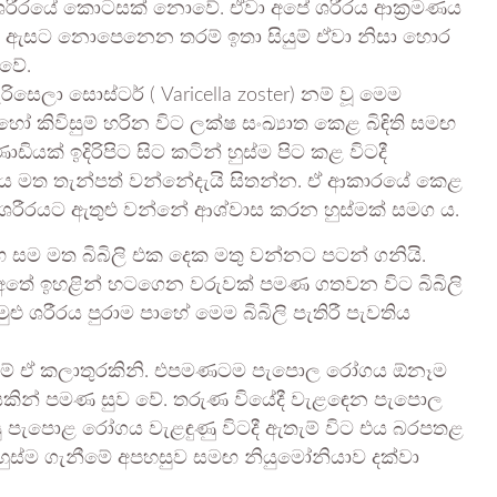
 ශරීරයේ කොටසක් නොවේ. ඒවා අපේ ශරීරය ආක්‍රමණය
යවි ඇසට නොපෙනෙන තරම් ඉතා සියුම් ඒවා නිසා හොර
 වේ.
ා සොස්ටර් ( Varicella zoster) නම් වූ මෙම
ිවිසුම් හරින විට ලක්ෂ සංඛ්‍යාත කෙළ බිඳිති සමඟ
යක් ඉදිරිපිට සිට කටින් හුස්ම පිට කළ විටදී
ෘෂ්ටය මත තැන්පත් වන්නේදැයි සිතන්න. ඒ ආකාරයේ කෙළ
රීරයට ඇතුළු වන්නේ ආශ්වාස කරන හුස්මක් සමග ය.
ඟ සම මත බිබිලි එක දෙක මතු වන්නට පටන් ගනියි.
ෝ අතේ ඉහළින් හටගෙන වරුවක් පමණ ගතවන විට බිබිලි
ළු ශරීරය පුරාම පාහේ මෙම බිබිලි පැතිරී පැවතිය
නම් ඒ කලාතුරකිනි. එපමණටම පැපොල රෝගය ඕනෑම
යකින් පමණ සුව වේ. තරුණ වියේදී වැළඳෙන පැපොල
පසු පැපොළ රෝගය වැළඳුණු විටදී ඇතැම් විට එය බරපතළ
හුස්ම ගැනීමේ අපහසුව සමඟ නියුමෝනියාව දක්වා
.