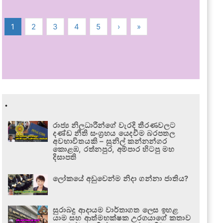
1
2
3
4
5
›
»
.
රාජ්‍ය නිලධාරීන්ගේ වැරදි තීරණවලට
දණ්ඩ නීති සංග්‍රහය යෙදවීම බරපතල
අවභාවිතයකි – සුනිල් කන්නන්ගර
කොළඹ, රත්නපුර, අම්පාර හිටපු මහ
දිසාපති
ලෝකයේ අඩුවෙන්ම නිදා ගන්නා ජාතිය?
සුරාබදු ආදායම වාර්තාගත ලෙස ඉහළ
යාම සහ ආත්මභක්ෂක උරගයාගේ කතාව