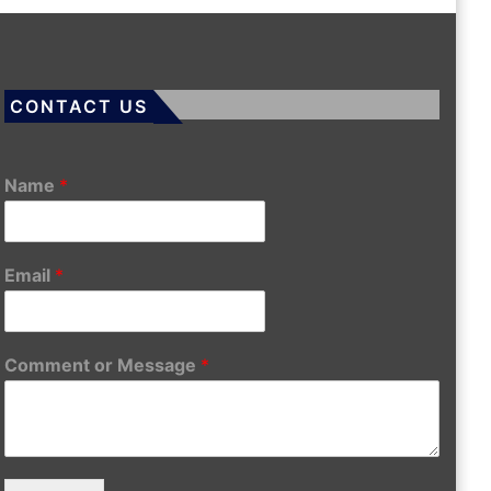
CONTACT US
Name
*
Email
*
Comment or Message
*