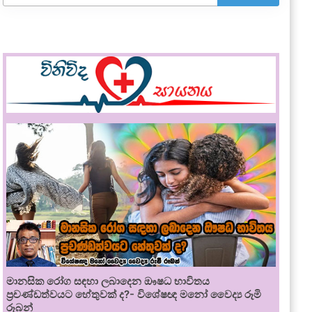
මානසික රෝග සඳහා ලබාදෙන ඖෂධ භාවිතය
ප්‍රචණ්ඩත්වයට හේතුවක් ද?- විශේෂඥ මනෝ වෛද්‍ය රූමි
රූබන්