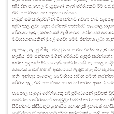
කිසි දින පැපොල වැළඳුණේ නැති ශරීරයකට ඊට වි
එම වෛරසය නොහඳුනන නිසාය.
නමුත් මේ කරදරවලින් මිදෙන්නට අවශ්‍ය නම් පැ
කුඩා කල ලබා දෙන එන්නත් පන්තියට පැපොල සඳහ
ශරීරයට ප්‍රබල කරදරයක් ඇති කරන රෝගයක් නොවන
මධ්‍යස්ථානයකින් මුදල් ගෙවා මෙම එන්නත ලබා ගැන
පැපොල පළමු බිබිල මතුවූ වහාම එම එන්නත ලබා
හැකිය. එම එන්නත මගින් ශරීරයට ඇතුළු කරන්නේද 
කරන ලද තත්ත්වයක ඇති වෛරසයකි. පැපොල සෑදීම
වෛරසය එන්නතක් ආකාරයට ඇතුළු කළ විට පැපොළ 
ගනී. ඉන්පසු පැපොල වෛරසය සමඟ සටන් කරන්නට 
ශරීරය තුළ එම වෛරසය හා සටන් කරන ආකාරයටම
පැපොල සෑදුණු රෝගියෙකු සම්පූර්ණයෙන් සුවපත්
වෛරසය ශරීරයෙන් සහමුලින් ඉවත් කර දමන්නට ක
සිටින්නට කිසිවකුට ළඟාවිය නොහැකි ඉතාමත් රහ
වෛරසය ඒ පුද්ගලයාට කිසිදු කරදරයක් නොදී ඉතා මිත්‍