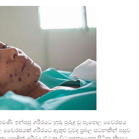
ණි. ඉන්පසු ශරීරයට හුරු පුරුදු වූ පැපොල වෛරසය
 වෛරසයක් ශරීරයට ඇතුළු වුවද ප්‍රබල සටනකින් පසුව
හොඳින් ශරීරය ඒ වන විට හඳුනාගෙන සිටින නිසාය.