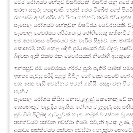
මෙම රෝගයට හේතුව විෂබීජයකි. විෂබීජ යනු අපේ
කරන සතුරු හමුදාවකි. නමුත් මෙම විෂබීජ අපේ පි
රහසේම අපේ ශරීරයට රිංගා ගන්නට තරම් ඒවා දක්ෂ
පැපොල රෝගයට හේතුවන විෂබීජය වෛරසයකි. වැරිසෙල
පැපොල වෛරසය ශරීරගත වූ රෝගියෙකු කහිනවිට හෝ ක
එම වෛරසය පරිසරයට මුදා හැරීම සිදුවේ. ඔබ කණ්ණාඩි
කොතරම් නම් කෙළ බිඳිති ප්‍රමාණයක් එම වීදුරු ප
බිඳුවක ඇති එකම එක වෛරසයක් නිරෝගී අයකුගේ ශ
ඉන්පසුව එම වෛරසය ශරීරය පුරා පැතිරී යාමත් සම
ඉහතද පැවසූ පරිදි පළමු බිබිල හෝ දෙක පපුවේ හ
එක දෙක වැඩි වෙන්නට පටන් ගනියි. පසුදා වන විට මු
හැකිය.
පැපොල රෝගය කිසිදා නොවැළඳුණු කෙනෙකු වේ 
කෙනෙකුට වැළඳිය හැකිය. රෝගය වැළඳුණු පසු සති
සුව වීම පිළිබඳ ගැටලුවක් නැත. නමුත් වයස්ගත වූ 
තත්ත්වයට පත්වන අවස්ථා තිබේ. එවැනි අයකු උණ, 
අසාධ්‍ය තත්ත්වයට පත්වන අවස්ථා ද නැතුවා නොවේ