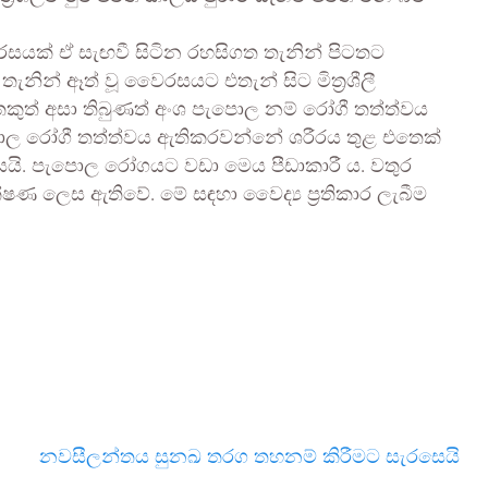
සයක් ඒ සැඟවී සිටින රහසිගත තැනින් පිටතට
තැනින් ඈත් වූ වෛරසයට එතැන් සිට මිත්‍රශීලී
ුත් අසා තිබුණත් අංශ පැපොල නම් රෝගී තත්ත්වය
පොල රෝගී තත්ත්වය ඇතිකරවන්නේ ශරීරය තුළ එතෙක්
යි. පැපොල රෝගයට වඩා මෙය පීඩාකාරී ය. වතුර
ක්ෂණ ලෙස ඇතිවේ. මේ සඳහා වෛද්‍ය ප්‍රතිකාර ලැබීම
නවසීලන්තය සුනඛ තරග තහනම් කිරීමට සැරසෙයි