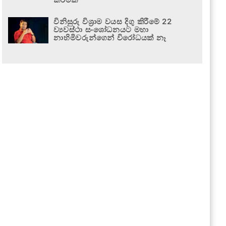
විනිසුරු විශ්‍රාම වයස දිගු කිරීමේ 22
ව්‍යවස්ථා සංශෝධනයට මහා
නාහිමිවරුන්ගෙන් විරෝධයක් නෑ