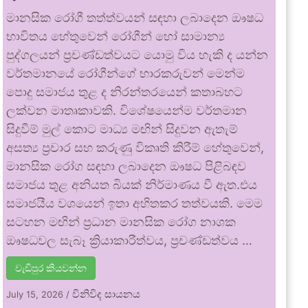
මානසික රෝගී තත්ත්වයන් සඳහා ලබාදෙන ඖෂධ
භාවිතය හේතුවෙන් රෝගීන් හෝ සාමාන්‍ය
පුද්ගලයන් ප්‍රචණ්ඩත්වයට යොමු විය හැකි ද යන්න
වර්තමානයේ රෝගීන්ගේ භාරකරුවන් මෙන්ම
පොදු සමාජය තුළ ද නිරන්තරයෙන් කතාබහට
ලක්වන මාතෘකාවකි. විශේෂයෙන්ම වර්තමාන
සිදුවීම් මුල් කොට මාධ්‍ය මඟින් සිදුවන ඇතැම්
අසත්‍ය ප්‍රචාර සහ කරුණු විකෘති කිරීම් හේතුවෙන්,
මානසික රෝග සඳහා ලබාදෙන ඖෂධ පිළිබඳව
සමාජය තුළ අනියත බියක් නිර්මාණය වී ඇත.එය
සමාජයීය වශයෙන් ඉතා අහිතකර තත්වයකි. මෙම
සටහන මඟින් ප්‍රධාන මානසික රෝග නාශක
ඖෂධවල සැබෑ ක්‍රියාකාරීත්වය, ප්‍රචණ්ඩත්වය …
වැඩිපුර කියවන්න
විනිවිද සායනය
July 15, 2026
/