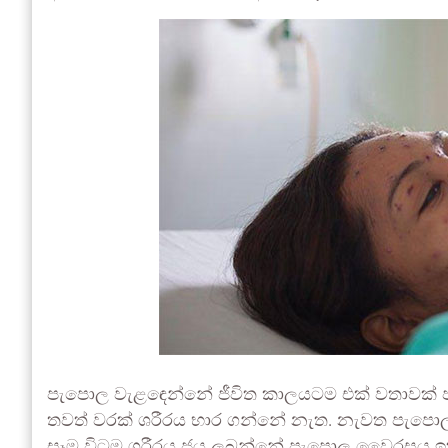
පැපොල වැළඳෙන්නේ ජීවිත කාලයටම එක් වතාවක් පම
තවත් වරක් ශරීරය භාර ගන්නේ නැත. නැවත පැ⁣පොල
සෑම විටම ශරීරය ජය ලබන්නේ පැපොල වෛරසය ඉතා 