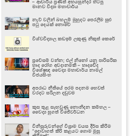
– ආචාර්ය ප්‍රණීත් අභයසුන්දර හිටපු
මානව විද්‍යා මහාචාර්ය
නැව් වලින් බහලුම් මුහුදට පෙරලීම සුළු
පටු දෙයක් නොවේ
විශ්වවිද්‍යාල කඩඉම් ලකුණු නිකුත් කෙරේ
ප්‍රවේසම් වන්න; එල් නිනෝ යනු පාරිසරික
හෘද රෝග අවදානමකි – හෘදවේද
විශේෂඥ වෛද්‍ය මහාචාර්ය නාමල්
විජයසිංහ
අපරාධ නීතියේ පරම පදනම හෙවත්
වරදට සරිලන දඬුවම
කුස තුළ සැඟවුණු නොනිදන කම්හල –
වෛද්‍ය සුගත් විජේවර්ධන
විනිසුරුවන්ගේ විශ්‍රාම වයස දීර්ඝ කිරීම
“දොවාගත් කිරි කළයට ගොම මුසු
කිරීමක්”