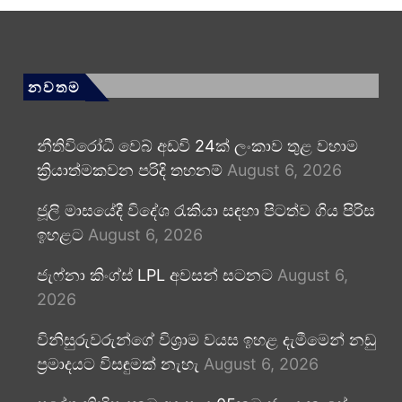
නවතම
නීතිවිරෝධී වෙබ් අඩවි 24ක් ලංකාව තුළ වහාම
ක්‍රියාත්මකවන පරිදි තහනම්
August 6, 2026
ජූලි මාසයේදී විදේශ රැකියා සඳහා පිටත්ව ගිය පිරිස
ඉහළට
August 6, 2026
ජැෆ්නා කිංග්ස් LPL අවසන් සටනට
August 6,
2026
විනිසුරුවරුන්ගේ විශ්‍රාම වයස ඉහළ දැමීමෙන් නඩු
ප්‍රමාදයට විසඳුමක් නැහැ
August 6, 2026