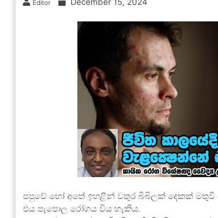
December 15, 2024
Editor
පපුවේ හෝ අතේ ඉහළින් වතුර බිබිලක් දෙකක් මත
එය පැපොල රෝගය විය හැකිය.