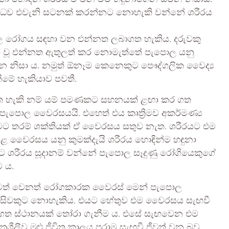
රුද්ධව එවැනි සටනක් කරන්නට නොහැකි වන්නේ ශරීරය
පොල රෝගය සඳහා වන එන්නත ලබාගත හැකිය. දරුවකු
ා වූ එන්නත ඇතුලත් කර නොමැත්තේ පැපොල යනු
 නිසා ය. නමුත් ඕනෑම කෙනෙකුට පෞද්ගලික වෛද්‍ය
ීමේ හැකියාව පවතී.
ගත හැකි නම් යම් පමණකට සහනයක් ළඟා කර ගත
පැපොල වෛරසයයි. එහෙත් එය කෘත්‍රිමව අකර්මණ්‍ය
ට තරම් ශක්තියක් ඒ වෛරසය සතුව නැත. ශරීරයට එම
වෛරසය යනු කුමක්දැයි ශරීරය හොඳින්ම හඳුනා
ශරීරය සූදානම් වන්නේ පැපොල සෑදුණු රෝගියෙකුගේ
 ය.
 වුවත් වෙනත් රෝගකාරක වෛරස් මෙන් පැපොල
ිසිවකුට නොහැකිය. එයට හේතුව එම වෛරසය සැඟවී
සිගත ස්ථානයක් තෝරා ගැනීම ය. එසේ සැඟවෙන එම
රශීලීව මුළු ජීවිත කාලය පුරාම සැඟවී ජීවත් වන බව