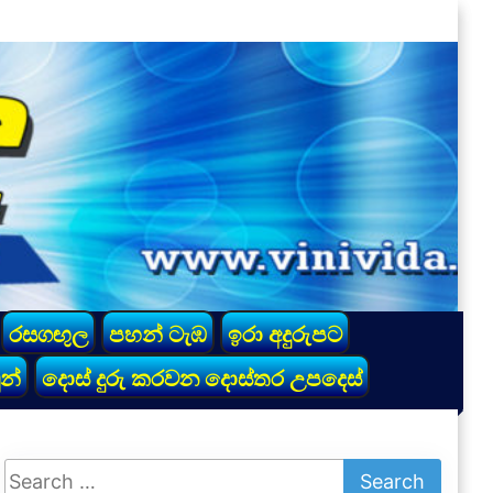
රසගඟුල
පහන් ටැඹ
ඉරා අදුරුපට
න්
දොස් දුරු කරවන දොස්තර උපදෙස්