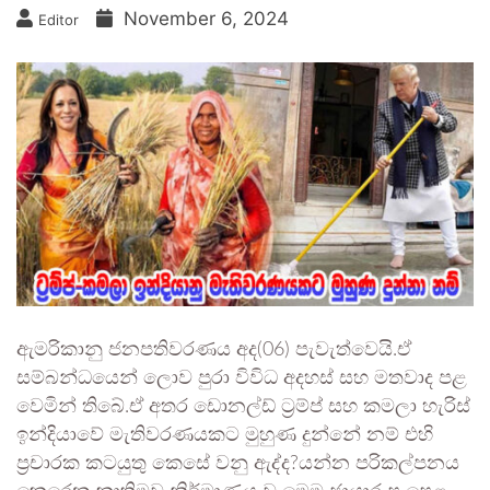
November 6, 2024
Editor
ඇමරිකානු ජනපතිවරණය අද(06) පැවැත්වෙයි.ඒ
සම්බන්ධයෙන් ලොව පුරා විවිධ අදහස් සහ මතවාද පළ
වෙමින් තිබේ.ඒ අතර ඩොනල්ඩ් ට්‍රම්ප් සහ කමලා හැරිස්
ඉන්දියාවේ මැතිවරණයකට මුහුණ දුන්නේ නම් එහි
ප්‍රචාරක කටයුතු කෙසේ වනු ඇද්ද?යන්න පරිකල්පනය