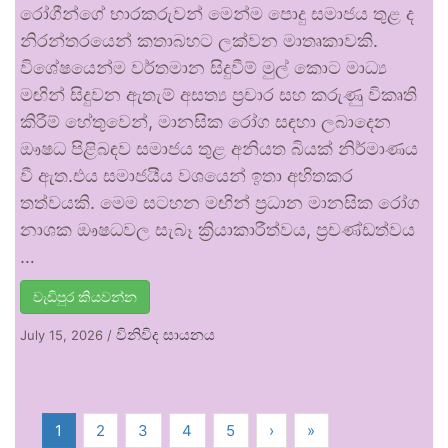
රෝගීන්ගේ භාරකරුවන් මෙන්ම පොදු සමාජය තුළ ද
නිරන්තරයෙන් කතාබහට ලක්වන මාතෘකාවකි.
විශේෂයෙන්ම වර්තමාන සිදුවීම් මුල් කොට මාධ්‍ය
මඟින් සිදුවන ඇතැම් අසත්‍ය ප්‍රචාර සහ කරුණු විකෘති
කිරීම් හේතුවෙන්, මානසික රෝග සඳහා ලබාදෙන
ඖෂධ පිළිබඳව සමාජය තුළ අනියත බියක් නිර්මාණය
වී ඇත.එය සමාජයීය වශයෙන් ඉතා අහිතකර
තත්වයකි. මෙම සටහන මඟින් ප්‍රධාන මානසික රෝග
නාශක ඖෂධවල සැබෑ ක්‍රියාකාරීත්වය, ප්‍රචණ්ඩත්වය
…
වැඩිපුර කියවන්න
විනිවිද සායනය
July 15, 2026
/
1
2
3
4
5
›
»