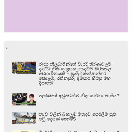
.
රාජ්‍ය නිලධාරීන්ගේ වැරදි තීරණවලට
දණ්ඩ නීති සංග්‍රහය යෙදවීම බරපතල
අවභාවිතයකි – සුනිල් කන්නන්ගර
කොළඹ, රත්නපුර, අම්පාර හිටපු මහ
දිසාපති
ලෝකයේ අඩුවෙන්ම නිදා ගන්නා ජාතිය?
නැව් වලින් බහලුම් මුහුදට පෙරලීම සුළු
පටු දෙයක් නොවේ