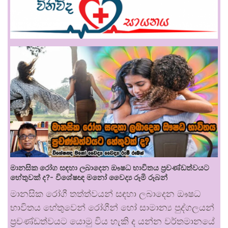
මානසික රෝග සඳහා ලබාදෙන ඖෂධ භාවිතය ප්‍රචණ්ඩත්වයට
හේතුවක් ද?- විශේෂඥ මනෝ වෛද්‍ය රූමි රූබන්
මානසික රෝගී තත්ත්වයන් සඳහා ලබාදෙන ඖෂධ
භාවිතය හේතුවෙන් රෝගීන් හෝ සාමාන්‍ය පුද්ගලයන්
ප්‍රචණ්ඩත්වයට යොමු විය හැකි ද යන්න වර්තමානයේ