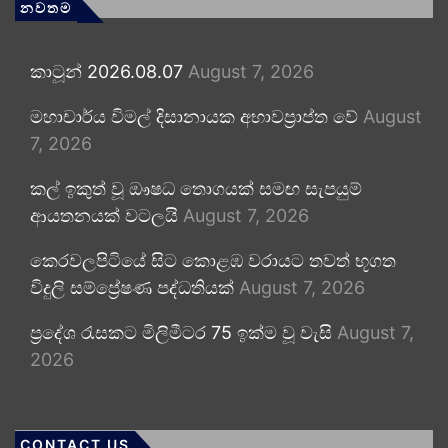
නවතම
කාටූන් 2026.08.07
August 7, 2026
මහාචාර්ය විමල් දිසානායක අභාවප්‍රාප්ත වේ
August
7, 2026
කල් ඉකුත් වූ ඖෂධ තොගයක් සමඟ සැපයුම්
ආයතනයක් වටලයි
August 7, 2026
කෙරවලපිටියේ සිට කොළඹ වරායට තවත් භූගත
විදුලි සම්ප්‍රේෂණ පද්ධතියක්
August 7, 2026
ප්‍රදේශ රැසකට මිලිමීටර 75 ඉක්ම වූ වැසි
August 7,
2026
CONTACT US