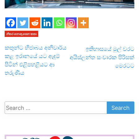
නිතර නොඇසෙන කතා
කතුන්ට හිජාබය අනිවාර්ය
ඉතිහාසයේ මුල් වරට
කළ ඉරානයේ යට ඇඳුම්
අයිස්ලන්ත සංචාරක පිරිසක්
පිටින් එළිපහළියට ආ
මෙරටට
තරුණිය