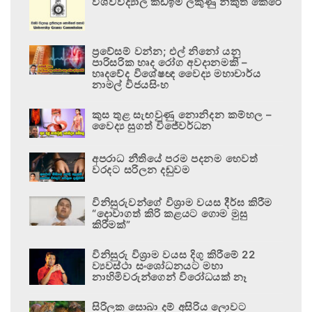
විශ්වවිද්‍යාල කඩඉම් ලකුණු නිකුත් කෙරේ
ප්‍රවේසම් වන්න; එල් නිනෝ යනු
පාරිසරික හෘද රෝග අවදානමකි –
හෘදවේද විශේෂඥ වෛද්‍ය මහාචාර්ය
නාමල් විජයසිංහ
කුස තුළ සැඟවුණු නොනිදන කම්හල –
වෛද්‍ය සුගත් විජේවර්ධන
අපරාධ නීතියේ පරම පදනම හෙවත්
වරදට සරිලන දඬුවම
විනිසුරුවන්ගේ විශ්‍රාම වයස දීර්ඝ කිරීම
“දොවාගත් කිරි කළයට ගොම මුසු
කිරීමක්”
විනිසුරු විශ්‍රාම වයස දිගු කිරීමේ 22
ව්‍යවස්ථා සංශෝධනයට මහා
නාහිමිවරුන්ගෙන් විරෝධයක් නෑ
සිරිලක සොබා දම් අසිරිය ලොවට