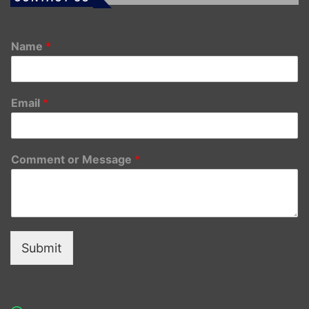
Name
*
Email
*
Comment or Message
*
Submit