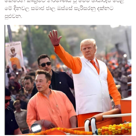
කෙරෙන කෘත්‍රිමව නිර්මාණය වූ මෙම ඡායාරූප පෙළ
මේ දිනවල සමාජ ජාල ඔස්සේ සැරිසරනු දක්නට
පුළුවන.