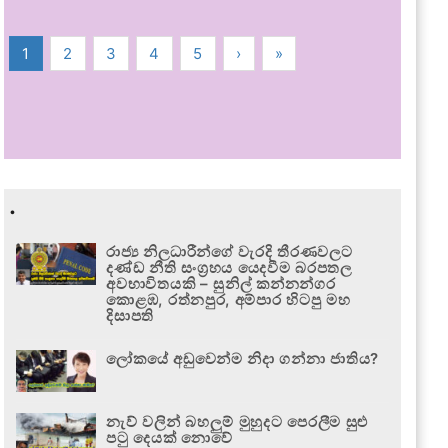
1
2
3
4
5
›
»
.
රාජ්‍ය නිලධාරීන්ගේ වැරදි තීරණවලට
දණ්ඩ නීති සංග්‍රහය යෙදවීම බරපතල
අවභාවිතයකි – සුනිල් කන්නන්ගර
කොළඹ, රත්නපුර, අම්පාර හිටපු මහ
දිසාපති
ලෝකයේ අඩුවෙන්ම නිදා ගන්නා ජාතිය?
නැව් වලින් බහලුම් මුහුදට පෙරලීම සුළු
පටු දෙයක් නොවේ