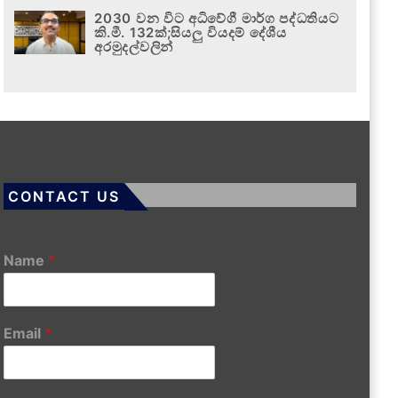
2030 වන විට අධිවේගී මාර්ග පද්ධතියට
කි.මී. 132ක්;සියලු වියදම් දේශීය
අරමුදල්වලින්
CONTACT US
Name
*
Email
*