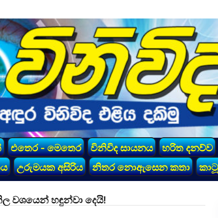
්
එතෙර - මෙතෙර
විනිවිද සායනය
හරිත දනව්ව
කය
උරුමයක අසිරිය
නිතර නොඇසෙන කතා
කාටූ
නිල වශයෙන් හඳුන්වා දෙයි!