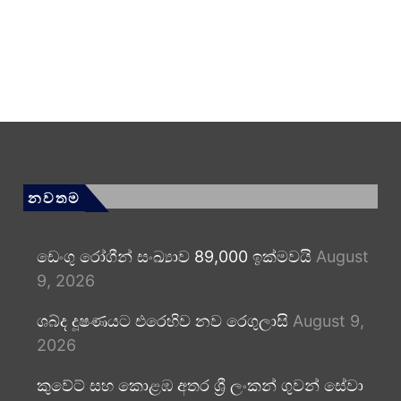
නවතම
ඩෙංගු රෝගීන් සංඛ්‍යාව 89,000 ඉක්මවයි
August
9, 2026
ශබ්ද දූෂණයට එරෙහිව නව රෙගුලාසි
August 9,
2026
කුවේට් සහ කොළඹ අතර ශ්‍රී ලංකන් ගුවන් සේවා