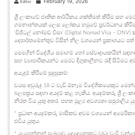
February 19, 2026
Editor
ශ්‍රී ලංකාවේ ජාතික ආර්ථිකය ශක්තිමත් කිරීම සහ මෙර
ගමනාන්තයක් ලෙස ලෝකය හමුවේ ප්‍රවර්ධනය කිරීමේ
‘ඩිජිටල් නෝමඩ් වීසා’ (Digital Nomad Visa – DN
දෙපාර්තමේන්තුව විසින් නිල වශයෙන් ප්‍රකාශයට පත්
මෙමගින් විදේශීය සමාගම් හෝ සේවාදායකයින් සඳහා 
සහ ව්‍යාපාරිකයන්ට මෙරට දිගුකාලීනව රැඳී සිටීමට අ
අයැදුම් කිරීමේ සුදුසුකම්:
වයස අවුරුදු 18 ට වැඩි ඕනෑම විදේශිකයෙකුට මෙන්
බලපත්‍රය සඳහා අයදුම් කළ හැකිය. අයදුම්කරු ශ්‍රී ල
නිරත විය යුතු අතර, පහත මූල්‍ය අවශ්‍යතා සපුරාලිය යු
* ප්‍රධාන අයදුම්කරු මාසිකව අවම වශයෙන් අමෙරික
එවිය යුතුය.
* යැපෙන්නන් සංඛ්‍යාව දෙදෙනෙකුට වඩා වැඩි වන්