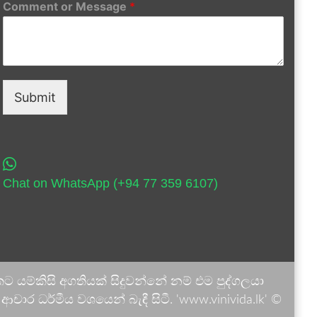
Comment or Message
*
Submit
Chat on WhatsApp (+94 77 359 6107)
 යම්කිසි අගතියක් සිදුවන්නේ නම් එම පුද්ගලයා
ාර ධර්මීය වශයෙන් බැඳී සිටී. 'www.vinivida.lk' ©