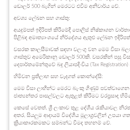
ඩොලර් 500 බැගින් මෙරටට එවීම අනිවාර්ය වේ.
අවශ්‍ය ලේඛන සහ ගාස්තු:
අයදුම්පත් ඉදිරිපත් කිරීමේදී පොලිස් නිෂ්කාශන වාර්
පිළිබඳ අමාත්‍යාංශයේ නිර්දේශය ඇතුළු ලේඛන ඉදිරිපත
වසරක කාලසීමාවක් සඳහා වලංගු වන මෙම වීසා බලප
ගාස්තුව අමෙරිකානු ඩොලර් 500කි. වසරකින් පසු වීසා
දෙපාර්තමේන්තුවේ බදු ලියාපදිංචිය (Tax Registratio
හිමිවන ප්‍රතිලාභ සහ වැදගත් කොන්දේසි:
මෙම වීසා ලාභීන්ට මෙරට බැංකු ගිණුම් පවත්වාගෙ
ජාත්‍යන්තර පාසල්වලට ඇතුළත් කිරීමට වරප්‍රසාද හිමි
කෙසේ වෙතත්, ශ්‍රී ලංකාව තුළ දේශීය රැකියාවල න
අතර, සියලුම ආදායම් විදේශීය මූලාශ්‍රවලින් උප
ක්‍රියාකාරකමකට සම්බන්ධ වීමද තහනම් වේ.