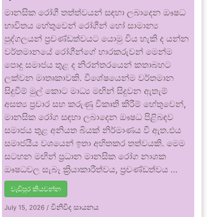
මානසික රෝගී තත්ත්වයන් සඳහා ලබාදෙන ඖෂධ
භාවිතය හේතුවෙන් රෝගීන් හෝ සාමාන්‍ය
පුද්ගලයන් ප්‍රචණ්ඩත්වයට යොමු විය හැකි ද යන්න
වර්තමානයේ රෝගීන්ගේ භාරකරුවන් මෙන්ම
පොදු සමාජය තුළ ද නිරන්තරයෙන් කතාබහට
ලක්වන මාතෘකාවකි. විශේෂයෙන්ම වර්තමාන
සිදුවීම් මුල් කොට මාධ්‍ය මඟින් සිදුවන ඇතැම්
අසත්‍ය ප්‍රචාර සහ කරුණු විකෘති කිරීම් හේතුවෙන්,
මානසික රෝග සඳහා ලබාදෙන ඖෂධ පිළිබඳව
සමාජය තුළ අනියත බියක් නිර්මාණය වී ඇත.එය
සමාජයීය වශයෙන් ඉතා අහිතකර තත්වයකි. මෙම
සටහන මඟින් ප්‍රධාන මානසික රෝග නාශක
ඖෂධවල සැබෑ ක්‍රියාකාරීත්වය, ප්‍රචණ්ඩත්වය …
වැඩිපුර කියවන්න
විනිවිද සායනය
July 15, 2026
/