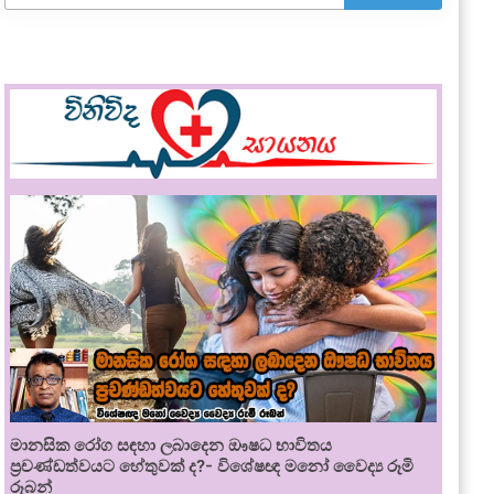
මානසික රෝග සඳහා ලබාදෙන ඖෂධ භාවිතය
ප්‍රචණ්ඩත්වයට හේතුවක් ද?- විශේෂඥ මනෝ වෛද්‍ය රූමි
රූබන්