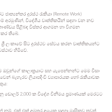
ට ජාත්‍යන්තර දුරස්ථ රැකියා (Remote Work)
 අරමුණින්, විදේශීය වෘත්තිකයින් සඳහා වන නව
V) කාණ්ඩය පිළිබඳ විස්තර ආගමන හා විගමන
 කර තිබේ.
ශ්‍රී ලංකාවේ සිට දුරස්ථව සේවය කරන වෘත්තිකයන්ට
වස්ථාව හිමිවේ.
ම ඔවුන්ගේ කාලාත්‍රයාට සහ යැපෙන්නන්ට මෙම වීසා
ංකාවෙන් බැහැරව ලියාපදිංචි ව්‍යාපාරයක හෝ රැකියාවක
තුය:
ානු ඩොලර් 2,000 ක විදේශ විනිමය ප්‍රමාණයක් මෙරටට
නේ නම්, එක් එක් අමතර අයෙකු සඳහා මාසිකව තවත්