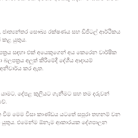
තා, ජාත්‍යන්තර සෞඛ්‍ය රක්ෂණය සහ ඩිජිටල් ආර්ථිකය
් කළ යුතුය.
ත්‍රය සඳහා එක් අයෙකුගෙන් අය කෙරෙන වාර්ෂික
 බලපත්‍රය අලුත් කිරීමේදී දේශීය ආදායම්
n) අනිවාර්ය කර ඇත.
න යාමට, දේපළ කුලියට ගැනීමට සහ තම දරුවන්
වේ.
ිරත වීම මෙම වීසා කාණ්ඩය යටතේ සපුරා තහනම් වන
යා ගත යුතුය. එමෙන්ම ඕනෑම ආකාරයක දේශපාලන