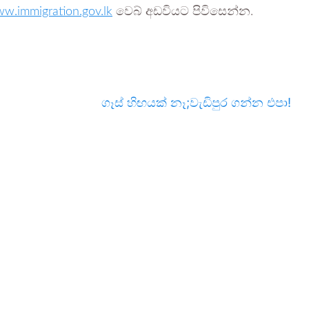
w.immigration.gov.lk
වෙබ් අඩවියට පිවිසෙන්න.
ගෑස් හිඟයක් නෑ;වැඩිපුර ගන්න එපා!