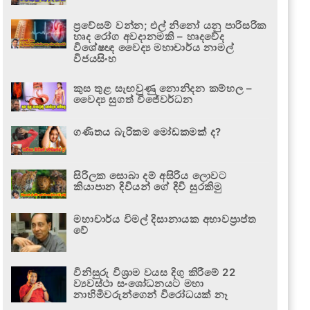
ප්‍රවේසම් වන්න; එල් නිනෝ යනු පාරිසරික
හෘද රෝග අවදානමකි – හෘදවේද
විශේෂඥ වෛද්‍ය මහාචාර්ය නාමල්
විජයසිංහ
කුස තුළ සැඟවුණු නොනිදන කම්හල –
වෛද්‍ය සුගත් විජේවර්ධන
ගණිතය බැරිකම මෝඩකමක් ද?
සිරිලක සොබා දම් අසිරිය ලොවට
කියාපාන දිවියන් ගේ දිවි සුරකිමු
මහාචාර්ය විමල් දිසානායක අභාවප්‍රාප්ත
වේ
විනිසුරු විශ්‍රාම වයස දිගු කිරීමේ 22
ව්‍යවස්ථා සංශෝධනයට මහා
නාහිමිවරුන්ගෙන් විරෝධයක් නෑ