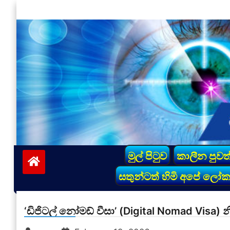
Skip
to
content
vinivida.lk
මුල් පිටුව
කාලීන පුවත
සතුන්ටත් හිමි අපේ ලෝ
‘ඩිජිටල් නෝමඩ් වීසා’ (Digital Nomad Visa) 