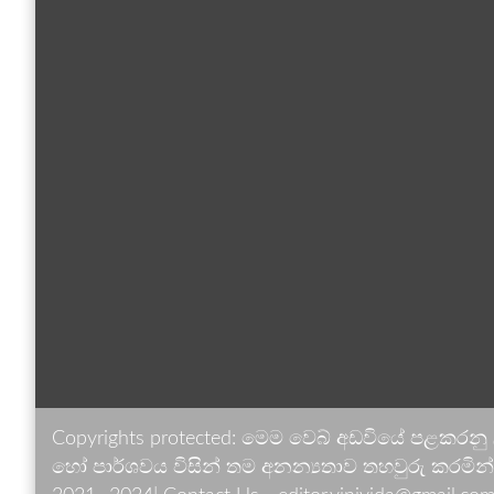
Copyrights protected: මෙම වෙබ් අඩවියේ පළකරනු
හෝ පාර්ශවය විසින් තම අනන්‍යතාව තහවුරු කරමින් ඉ