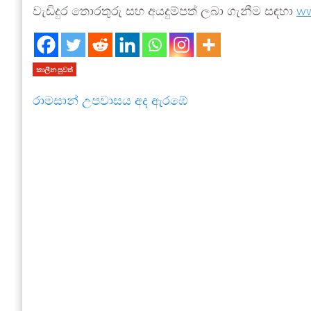
වැඩිදුර තොරතුරු සහ අයදුම්පත් ලබා ගැනීම සඳහා
ww
කාලීන පුවත්
රාමසාන් උපවාසය අද ඇරඹේ