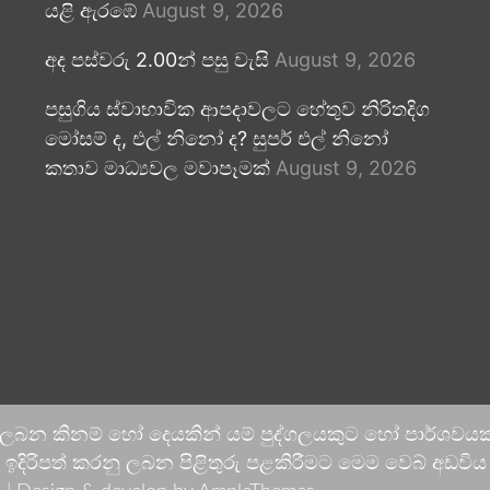
යළි ඇරඹේ
August 9, 2026
අද පස්වරු 2.00න් පසු වැසි
August 9, 2026
පසුගිය ස්වාභාවික ආපදාවලට හේතුව නිරිතදිග
මෝසම් ද, එල් නිනෝ ද? සුපර් එල් නිනෝ
කතාව මාධ්‍යවල මවාපෑමක්
August 9, 2026
 ලබන කිනම් හෝ දෙයකින් යම් පුද්ගලයකුට හෝ පාර්ශවයකට
දිරිපත් කරනු ලබන පිළිතුරු පළකිරීමට මෙම වෙබ් අඩවිය ආච