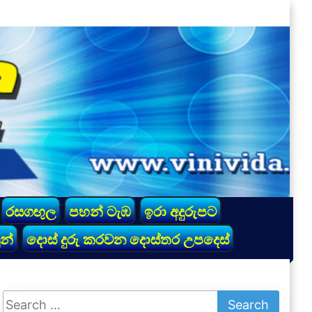
රසගඟුල
පහන් ටැඹ
ඉරා අදුරුපට
න්
දොස් දුරු කරවන දොස්තර උපදෙස්