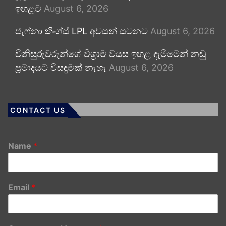
ඉහළට
August 6, 2026
ජැෆ්නා කිංග්ස් LPL අවසන් සටනට
August 6, 2026
විනිසුරුවරුන්ගේ විශ්‍රාම වයස ඉහළ දැමීමෙන් නඩු
ප්‍රමාදයට විසඳුමක් නැහැ
August 6, 2026
CONTACT US
Name
*
Email
*