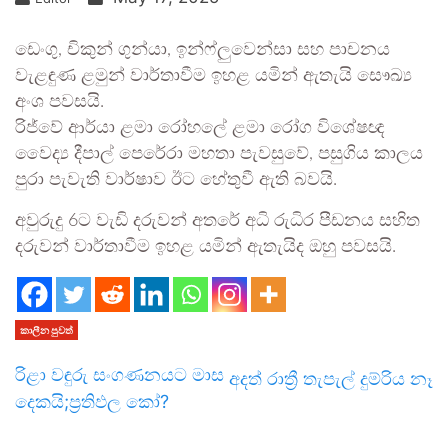
ඩෙංගු, චිකුන් ගුන්යා, ඉන්ෆ්ලුවෙන්සා සහ පාචනය
වැළඳුණ ළමුන් වාර්තාවීම ඉහළ යමින් ඇතැයි සෞඛ්‍ය
අංශ පවසයි.
රිජ්වේ ආර්යා ළමා රෝහලේ ළමා රෝග විශේෂඥ
වෛද්‍ය දීපාල් පෙරේරා මහතා පැවසුවේ, පසුගිය කාලය
පුරා පැවැති වාර්ෂාව ඊට හේතුවී ඇති බවයි.
අවුරුදු 6ට වැඩි දරුවන් අතරේ අධි රුධිර පීඩනය සහිත
දරුවන් වාර්තාවීම ඉහළ යමින් ඇතැයිද ඔහු පවසයි.
කාලීන පුවත්
රිළා වඳුරු සංගණනයට මාස
අදත් රාත්‍රී තැපැල් දුම්රිය නෑ
දෙකයි;ප්‍රතිඵල කෝ?