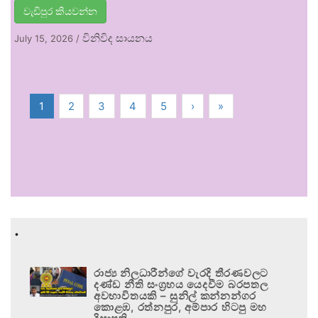
වැඩිපුර කියවන්න
විනිවිද සායනය
July 15, 2026
/
1
2
3
4
5
›
»
.
රාජ්‍ය නිලධාරීන්ගේ වැරදි තීරණවලට
දණ්ඩ නීති සංග්‍රහය යෙදවීම බරපතල
අවභාවිතයකි – සුනිල් කන්නන්ගර
කොළඹ, රත්නපුර, අම්පාර හිටපු මහ