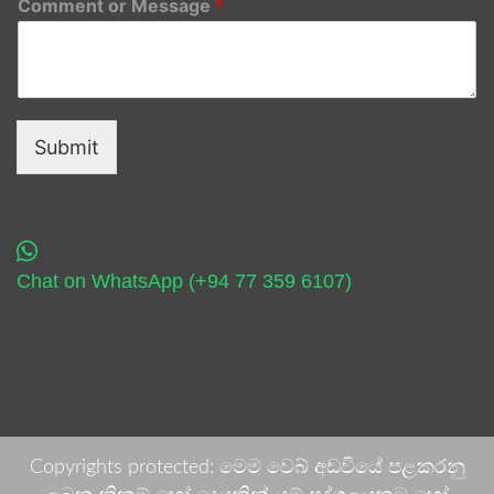
Comment or Message
*
Submit
Chat on WhatsApp (+94 77 359 6107)
Copyrights protected: මෙම වෙබ් අඩවියේ පළකරනු