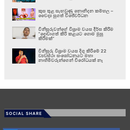
කුස තුළ සැඟවුණු නොනිදන කම්හල –
වෛද්‍ය සුගත් විජේවර්ධන
විනිසුරුවන්ගේ විශ්‍රාම වයස දීර්ඝ කිරීම
“දොවාගත් කිරි කළයට ගොම මුසු
කිරීමක්”
විනිසුරු විශ්‍රාම වයස දිගු කිරීමේ 22
ව්‍යවස්ථා සංශෝධනයට මහා
නාහිමිවරුන්ගෙන් විරෝධයක් නෑ
SOCIAL SHARE