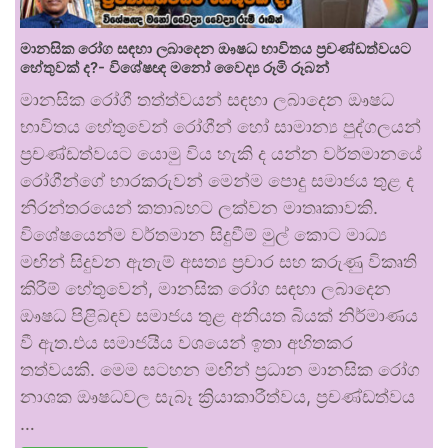
මානසික රෝග සඳහා ලබාදෙන ඖෂධ භාවිතය ප්‍රචණ්ඩත්වයට
හේතුවක් ද?- විශේෂඥ මනෝ වෛද්‍ය රූමි රූබන්
මානසික රෝගී තත්ත්වයන් සඳහා ලබාදෙන ඖෂධ
භාවිතය හේතුවෙන් රෝගීන් හෝ සාමාන්‍ය පුද්ගලයන්
ප්‍රචණ්ඩත්වයට යොමු විය හැකි ද යන්න වර්තමානයේ
රෝගීන්ගේ භාරකරුවන් මෙන්ම පොදු සමාජය තුළ ද
නිරන්තරයෙන් කතාබහට ලක්වන මාතෘකාවකි.
විශේෂයෙන්ම වර්තමාන සිදුවීම් මුල් කොට මාධ්‍ය
මඟින් සිදුවන ඇතැම් අසත්‍ය ප්‍රචාර සහ කරුණු විකෘති
කිරීම් හේතුවෙන්, මානසික රෝග සඳහා ලබාදෙන
ඖෂධ පිළිබඳව සමාජය තුළ අනියත බියක් නිර්මාණය
වී ඇත.එය සමාජයීය වශයෙන් ඉතා අහිතකර
තත්වයකි. මෙම සටහන මඟින් ප්‍රධාන මානසික රෝග
නාශක ඖෂධවල සැබෑ ක්‍රියාකාරීත්වය, ප්‍රචණ්ඩත්වය
…