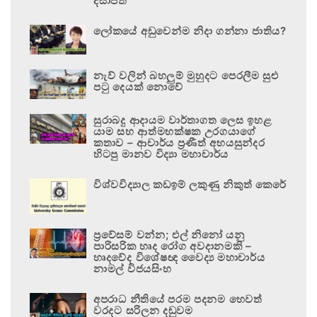
දිසාපති
ලෝකයේ අඩුවෙන්ම නිදා ගන්නා ජාතිය?
නැව් වලින් බහලුම් මුහුදට පෙරලීම සුළු
පටු දෙයක් නොවේ
සුරාබදු ආදායම වාර්තාගත ලෙස ඉහළ
යාම සහ ආත්මභක්ෂක උරගයාගේ
කතාව – ආචාර්ය ප්‍රණීත් අභයසුන්දර
හිටපු මානව විද්‍යා මහාචාර්ය
විශ්වවිද්‍යාල කඩඉම් ලකුණු නිකුත් කෙරේ
ප්‍රවේසම් වන්න; එල් නිනෝ යනු
පාරිසරික හෘද රෝග අවදානමකි –
හෘදවේද විශේෂඥ වෛද්‍ය මහාචාර්ය
නාමල් විජයසිංහ
අපරාධ නීතියේ පරම පදනම හෙවත්
වරදට සරිලන දඬුවම