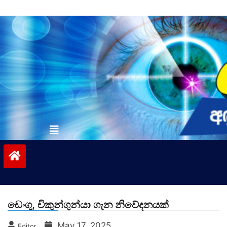
Skip
to
content
vinivida.lk
ඩෙංගු, චිකුන්ගුන්යා ගැන නිවේදනයක්
May 17, 2025
Editor