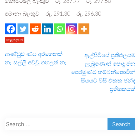
කොමර්ෂල් බැංකුව – රු. 287.77 – රු. 297.50
අමානා බැංකුව – රු. 291.30 – රු. 296.30
කාලීන පුවත්
ආණ්ඩුව ණය අරගෙනත්
ඇල්පිටියේ ප්‍රතිඵලයම
නෑ සල්ලි අච්චු ගහලත් නෑ
ලැබුණොත් පොදු ජන
පෙරමුණට හම්බන්තොටින්
සියයට විසි එකක ඡන්ද
ප්‍රතිශතයක්