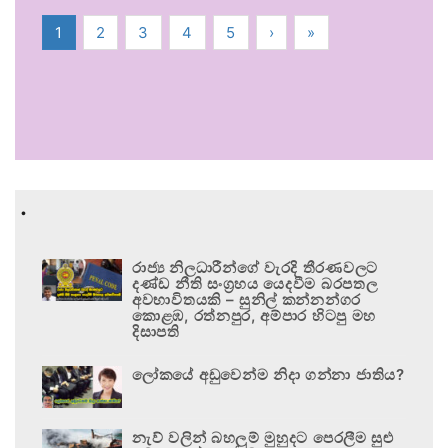
1
2
3
4
5
›
»
.
රාජ්‍ය නිලධාරීන්ගේ වැරදි තීරණවලට
දණ්ඩ නීති සංග්‍රහය යෙදවීම බරපතල
අවභාවිතයකි – සුනිල් කන්නන්ගර
කොළඹ, රත්නපුර, අම්පාර හිටපු මහ
දිසාපති
ලෝකයේ අඩුවෙන්ම නිදා ගන්නා ජාතිය?
නැව් වලින් බහලුම් මුහුදට පෙරලීම සුළු