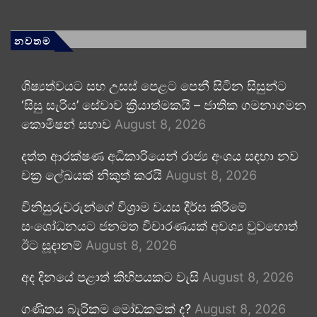
නවතම
ශිෂ්‍යත්වයට සහ උසස් පෙළට පෙනී සිටින සිසුන්ට
‘සිසු සැරිය’ සේවාව ක්‍රියාත්මකයි – ජාතික ගමනාගමන
කොමිෂන් සභාව
August 8, 2026
දත්ත ආරක්ෂණ අධිකාරියෙන් රාජ්‍ය අංශය සඳහා නව
චක්‍ර ලේඛයක් නිකුත් කරයි
August 8, 2026
විනිසුරුවරුන්ගේ විශ්‍රාම වයස දීර්ඝ කිරීමේ
සංශෝධනයට ජනමත විචාරණයක් අවශ්‍ය වුවහොත්
ඊට සූදානම්
August 8, 2026
අද දිනයේ පළාත් කිහිපයකට වැසි
August 8, 2026
ගණිතය බැරිකම මෝඩකමක් ද?
August 8, 2026