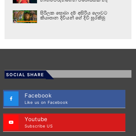
සිරිලක සොබා දම් අසිරිය ලොවට
කියාපාන දිවියන් ගේ දිවි සුරකිමු
SOCIAL SHARE
Facebook
Like us on Facebook
Youtube
Subscribe US