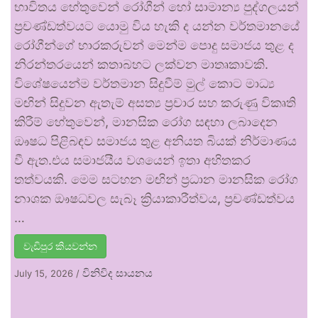
භාවිතය හේතුවෙන් රෝගීන් හෝ සාමාන්‍ය පුද්ගලයන්
ප්‍රචණ්ඩත්වයට යොමු විය හැකි ද යන්න වර්තමානයේ
රෝගීන්ගේ භාරකරුවන් මෙන්ම පොදු සමාජය තුළ ද
නිරන්තරයෙන් කතාබහට ලක්වන මාතෘකාවකි.
විශේෂයෙන්ම වර්තමාන සිදුවීම් මුල් කොට මාධ්‍ය
මඟින් සිදුවන ඇතැම් අසත්‍ය ප්‍රචාර සහ කරුණු විකෘති
කිරීම් හේතුවෙන්, මානසික රෝග සඳහා ලබාදෙන
ඖෂධ පිළිබඳව සමාජය තුළ අනියත බියක් නිර්මාණය
වී ඇත.එය සමාජයීය වශයෙන් ඉතා අහිතකර
තත්වයකි. මෙම සටහන මඟින් ප්‍රධාන මානසික රෝග
නාශක ඖෂධවල සැබෑ ක්‍රියාකාරීත්වය, ප්‍රචණ්ඩත්වය
…
වැඩිපුර කියවන්න
විනිවිද සායනය
July 15, 2026
/