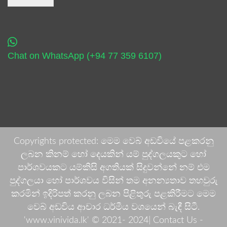
Chat on WhatsApp (+94 77 359 6107)
Copyrights protected: මෙම වෙබ් අඩවියේ පළකරනු
ලබන කිනම් හෝ දෙයකින් යම් පුද්ගලයකුට හෝ
පාර්ශවයකට යම්කිසි අගතියක් සිදුවන්නේ නම් එම
පුද්ගලයා හෝ පාර්ශවය විසින් තම අනන්‍යතාව තහවුරු
කරමින් ඉදිරිපත් කරනු ලබන පිළිතුරු පළකිරීමට මෙම
වෙබ් අඩවිය ආචාර ධර්මීය වශයෙන් බැඳී සිටී.
'www.vinivida.lk' © 2021- 2024| Contact Us -