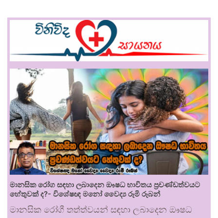
මානසික රෝග සඳහා ලබාදෙන ඖෂධ භාවිතය ප්‍රචණ්ඩත්වයට
හේතුවක් ද?- විශේෂඥ මනෝ වෛද්‍ය රූමි රූබන්
මානසික රෝගී තත්ත්වයන් සඳහා ලබාදෙන ඖෂධ