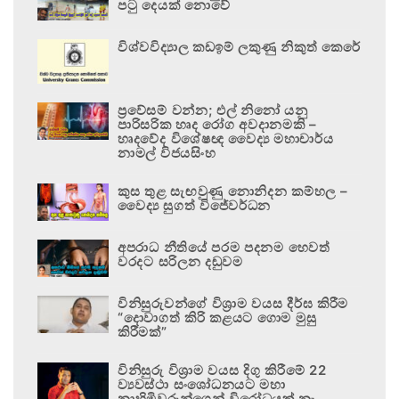
පටු දෙයක් නොවේ
විශ්වවිද්‍යාල කඩඉම් ලකුණු නිකුත් කෙරේ
ප්‍රවේසම් වන්න; එල් නිනෝ යනු
පාරිසරික හෘද රෝග අවදානමකි –
හෘදවේද විශේෂඥ වෛද්‍ය මහාචාර්ය
නාමල් විජයසිංහ
කුස තුළ සැඟවුණු නොනිදන කම්හල –
වෛද්‍ය සුගත් විජේවර්ධන
අපරාධ නීතියේ පරම පදනම හෙවත්
වරදට සරිලන දඬුවම
විනිසුරුවන්ගේ විශ්‍රාම වයස දීර්ඝ කිරීම
“දොවාගත් කිරි කළයට ගොම මුසු
කිරීමක්”
විනිසුරු විශ්‍රාම වයස දිගු කිරීමේ 22
ව්‍යවස්ථා සංශෝධනයට මහා
නාහිමිවරුන්ගෙන් විරෝධයක් නෑ