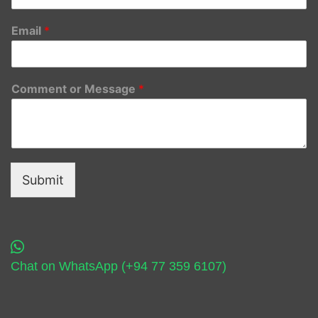
Email
*
Comment or Message
*
Submit
Chat on WhatsApp (+94 77 359 6107)