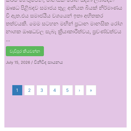
ඖෂධ පිළිබඳව සමාජය තුළ අනියත බියක් නිර්මාණය
වී ඇත.එය සමාජයීය වශයෙන් ඉතා අහිතකර
තත්වයකි. මෙම සටහන මඟින් ප්‍රධාන මානසික රෝග
නාශක ඖෂධවල සැබෑ ක්‍රියාකාරීත්වය, ප්‍රචණ්ඩත්වය
…
වැඩිපුර කියවන්න
විනිවිද සායනය
July 15, 2026
/
1
2
3
4
5
›
»