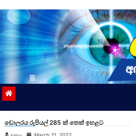
Skip
to
content
vinivida.lk
ඩොලරය රුපියල් 285 ක් තෙක් ඉහළට
March 21, 2022
Editor