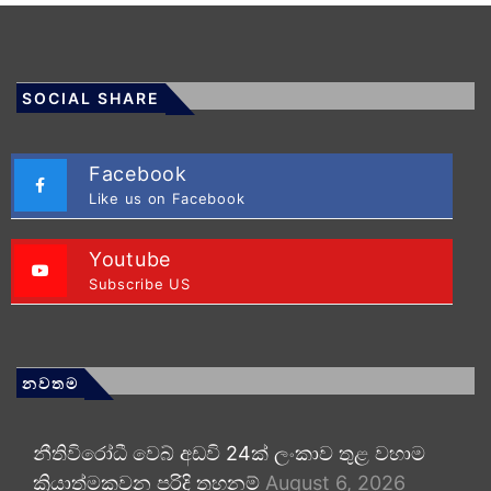
SOCIAL SHARE
Facebook
Like us on Facebook
Youtube
Subscribe US
නවතම
නීතිවිරෝධී වෙබ් අඩවි 24ක් ලංකාව තුළ වහාම
ක්‍රියාත්මකවන පරිදි තහනම්
August 6, 2026