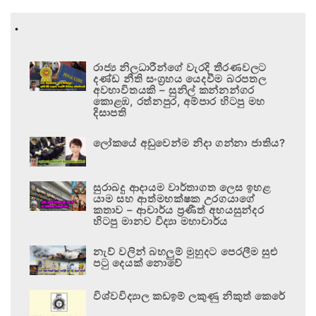
.
රාජ්‍ය නිලධාරීන්ගේ වැරදි තීරණවලට
දණ්ඩ නීති සංග්‍රහය යෙදවීම බරපතල
අවභාවිතයකි – සුනිල් කන්නන්ගර
කොළඹ, රත්නපුර, අම්පාර හිටපු මහ
දිසාපති
ලෝකයේ අඩුවෙන්ම නිදා ගන්නා ජාතිය?
සුරාබදු ආදායම වාර්තාගත ලෙස ඉහළ
යාම සහ ආත්මභක්ෂක උරගයාගේ
කතාව – ආචාර්ය ප්‍රණීත් අභයසුන්දර
හිටපු මානව විද්‍යා මහාචාර්ය
නැව් වලින් බහලුම් මුහුදට පෙරලීම සුළු
පටු දෙයක් නොවේ
විශ්වවිද්‍යාල කඩඉම් ලකුණු නිකුත් කෙරේ