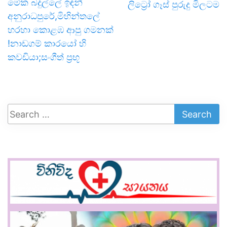
මේක බදුල්ලේ ඉඳන්
ලිට්‍රෝ ගෑස් පුරුදු මිලටම
අනුරාධපුරේ,මිහින්තලේ
හරහා කොළඹ ආපු ගමනක්
!නාඩගම් කාරයෝ හි
කවඩියා;සංගීත් ප්‍රභූ