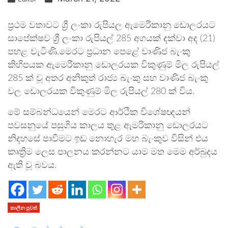
ප්‍රථම වතාවට ශ්‍රී ලංකා රුපියල ඇමෙරිකානු ඩොලරයට
සාපේක්ෂව ශ්‍රී ලංකා රුපියල් 285 අගයක් දක්වා අද (21)
පහළ වැටිණි.මෙරට ප්‍රධාන පෙළේ වාණිජ බැංකු
කිහිපයක ඇමෙරිකානු ඩොලරයක විකුණුම් මිල රුපියල්
285 ක් වූ අතර අනිකුත් රාජ්‍ය බැංකු සහ වාණිජ බැංකු
වල ඩොලරයක විකුණුම් මිල රුපියල් 280 ක් විය.
මේ සම්බන්ධයෙන් මෙරට ආර්ථික විශේෂඥයන්
පවසනුයේ පසුගිය කාලය තුළ ඇමරිකානු ඩොලරයට
නිදහසේ පාවීමට ඉඩ නොහැර මහ බැංකුව විසින් එය
කෘත්‍රිම ලෙස පාලනය කරන්නට යාම මත මෙම අර්බුදය
ඇති වූ බවය.
කාලීන පුවත්