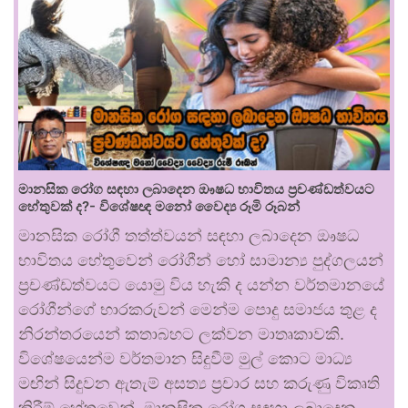
මානසික රෝග සඳහා ලබාදෙන ඖෂධ භාවිතය ප්‍රචණ්ඩත්වයට
හේතුවක් ද?- විශේෂඥ මනෝ වෛද්‍ය රූමි රූබන්
මානසික රෝගී තත්ත්වයන් සඳහා ලබාදෙන ඖෂධ
භාවිතය හේතුවෙන් රෝගීන් හෝ සාමාන්‍ය පුද්ගලයන්
ප්‍රචණ්ඩත්වයට යොමු විය හැකි ද යන්න වර්තමානයේ
රෝගීන්ගේ භාරකරුවන් මෙන්ම පොදු සමාජය තුළ ද
නිරන්තරයෙන් කතාබහට ලක්වන මාතෘකාවකි.
විශේෂයෙන්ම වර්තමාන සිදුවීම් මුල් කොට මාධ්‍ය
මඟින් සිදුවන ඇතැම් අසත්‍ය ප්‍රචාර සහ කරුණු විකෘති
කිරීම් හේතුවෙන්, මානසික රෝග සඳහා ලබාදෙන