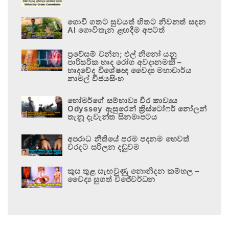
ගොවි ගතට සුවයත් හිතට නිවනත් සදන
AI ගොවිතැන ළඟදීම අපටත්
ප්‍රවේසම් වන්න; එල් නිනෝ යනු
පාරිසරික හෘද රෝග අවදානමකි –
හෘදවේද විශේෂඥ වෛද්‍ය මහාචාර්ය
නාමල් විජයසිංහ
හෝමර්ගේ සම්භාව්‍ය වීර කාව්‍යය
Odyssey ඇසුරෙන් ක්‍රිස්ටෝෆර් නෝලන්
තැනූ දැවැන්ත සිනමාපටය
අපරාධ නීතියේ පරම පදනම හෙවත්
වරදට සරිලන දඬුවම
කුස තුළ සැඟවුණු නොනිදන කම්හල –
වෛද්‍ය සුගත් විජේවර්ධන