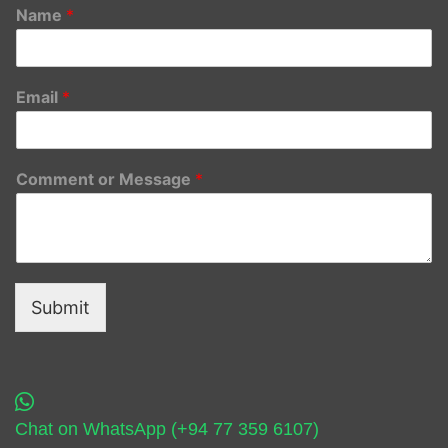
Name
*
Email
*
Comment or Message
*
Submit
Chat on WhatsApp (+94 77 359 6107)