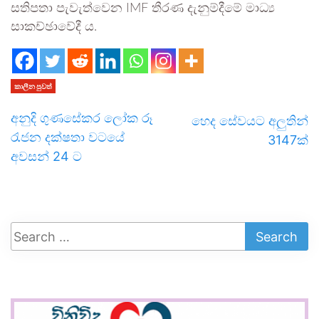
සතිපතා පැවැත්වෙන IMF තීරණ දැනුම්දීමේ මාධ්‍ය
සාකච්ඡාවේදී ය.
කාලීන පුවත්
අනුදි ගුණසේකර ලෝක රූ
හෙද සේවයට අලුතින්
රැජන දක්ෂතා වටයේ
3147ක්
අවසන් 24 ට