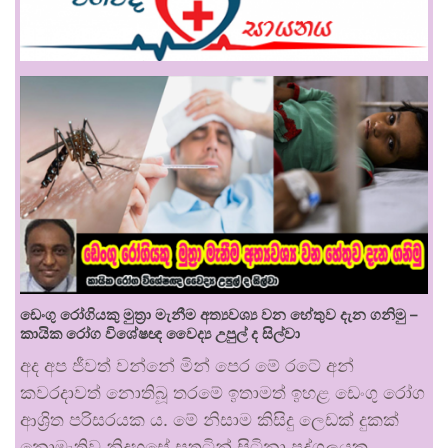
ඩෙංගු රෝගියකු ⁣මුත්‍රා මැනීම අත්‍යවශ්‍ය වන හේතුව දැන ගනිමු –
කායික රෝග විශේෂඥ වෛද්‍ය උපුල් ද සිල්වා
අද අප ජීවත් වන්නේ මින් පෙර මේ රටේ අන්
කවරදාවත් නොතිබූ තරමේ ඉතාමත් ඉහළ ඩෙංගු රෝග
ආශ්‍රිත පරිසරයක ය. මේ නිසාම කිසිදු ලෙඩක් දුකක්
නොමැතිව නිදහසේ සතුටින් සිටිනා පුද්ගලයකු