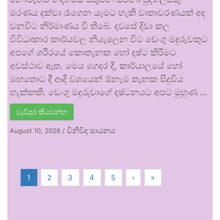
මරණය දක්වා රැගෙන යෑමට හැකි වාතාවරණයක් අද
වනවිට නිර්මාණය වී තිබේ. දවසේ දිවා කල
විවිධාකාර කාර්යවල නියැලෙන විට ඩෙංගු මදුරුවකුට
අපගේ ශරීරයේ කොතැනක හෝ දෂ්ට කිරීමට
අවස්ථාව ඇත. මෙය ගෙදර දී, කාර්යාලයේ හෝ
මඟතොට දී ආදී වශයෙන් ඕනෑම තැනක සිදුවිය
හැක්කකි. ඩෙංගු මදුරුවාගේ දෂ්ටනයට අපට මුහුණ …
වැඩිපුර කියවන්න
විනිවිද සායනය
August 10, 2026
/
1
2
3
4
5
›
»