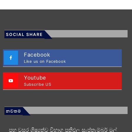
SOCIAL SHARE
Facebook
Like us on Facebook
Youtube
Subscribe US
නවතම
පහ වසර ශිෂ්‍යත්ව විභාග ප්‍රතිඵල සැප්තැම්බර් මුල්