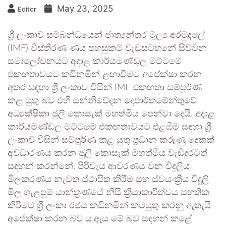
May 23, 2025
Editor
ශ්‍රී ලංකාව සම්බන්ධයෙන් ජාත්‍යන්තර මූල්‍ය අරමුදලේ
(IMF) විස්තීරණ ණය පහසුකම් වැඩසටහනේ සිව්වන
සමාලෝචනයට අදාළ කාර්යමණ්ඩල මට්ටමේ
එකඟතාවයට කඩිනමින් ළඟාවීමට අපේක්ෂා කරන
අතර සඳහා ශ්‍රී ලංකාව විසින් IMF එකඟතා සම්පූර්ණ
කළ යුතු බව එහි සන්නිවේදන දෙපාර්තමේන්තුවේ
අධ්‍යක්ෂිකා ජුලි කොසැක් මහත්මිය පෙන්වා දෙයි. අදාළ
කාර්යමණ්ඩල මට්ටමේ එකඟතාවයට එළඹීම සඳහා ශ්‍රී
ලංකාව විසින් සම්පූර්ණ කළ යුතු ප්‍රධාන කරුණු දෙකක්
අවධාරණය කරන ජුලි කොසැක් මහත්මිය වැඩිදුරටත්
සඳහන් කරන්නේ, පිරිවැය ආවරණය වන විදුලිය
මිලකරණය නැවත ස්ථාපිත කිරීම සහ ස්වයංක්‍රීය විදුලි
මිල ගැළපුම් යාන්ත්‍රණයේ නිසි ක්‍රියාකාරිත්වය සහතික
කිරීමට ශ්‍රී ලංකා රජය කඩිනමින් කටයුතු කරනු ඇතැයි
අපේක්ෂා කරන බව ය.ඇය මේ බව සඳහන් කළේ