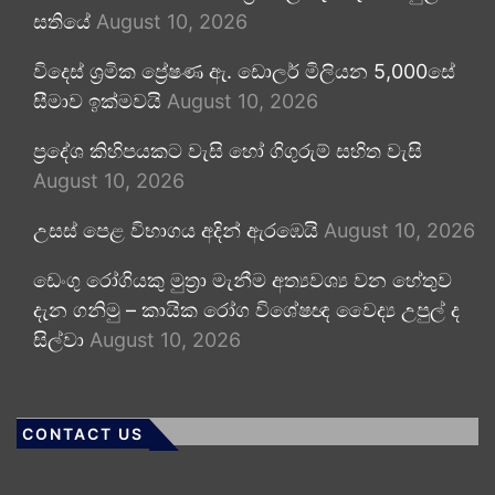
සතියේ
August 10, 2026
විදෙස් ශ්‍රමික ප්‍රේෂණ ඇ. ඩොලර් මිලියන 5,000සේ
සීමාව ඉක්මවයි
August 10, 2026
ප්‍රදේශ කිහිපයකට වැසි හෝ ගිගුරුම් සහිත වැසි
August 10, 2026
උසස් පෙළ විභාගය අදින් ඇරඹෙයි
August 10, 2026
ඩෙංගු රෝගියකු ⁣මුත්‍රා මැනීම අත්‍යවශ්‍ය වන හේතුව
දැන ගනිමු – කායික රෝග විශේෂඥ වෛද්‍ය උපුල් ද
සිල්වා
August 10, 2026
CONTACT US