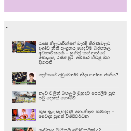
.
රාජ්‍ය නිලධාරීන්ගේ වැරදි තීරණවලට
දණ්ඩ නීති සංග්‍රහය යෙදවීම බරපතල
අවභාවිතයකි – සුනිල් කන්නන්ගර
කොළඹ, රත්නපුර, අම්පාර හිටපු මහ
දිසාපති
ලෝකයේ අඩුවෙන්ම නිදා ගන්නා ජාතිය?
නැව් වලින් බහලුම් මුහුදට පෙරලීම සුළු
පටු දෙයක් නොවේ
කුස තුළ සැඟවුණු නොනිදන කම්හල –
වෛද්‍ය සුගත් විජේවර්ධන
ගණිතය බැරිකම මෝඩකමක් ද?