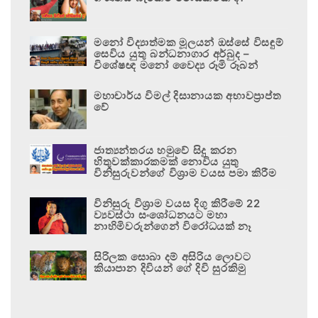
මනෝ විද්‍යාත්මක මූලයන් ඔස්සේ විසඳුම්
සෙවිය යුතු බන්ධනාගාර අර්බුද –
විශේෂඥ මනෝ වෛද්‍ය රූමි රූබන්
මහාචාර්ය විමල් දිසානායක අභාවප්‍රාප්ත
වේ
ජාත්‍යන්තරය හමුවේ සිදු කරන
හිතුවක්කාරකමක් නොවිය යුතු
විනිසුරුවන්ගේ විශ්‍රාම වයස පමා කිරීම
විනිසුරු විශ්‍රාම වයස දිගු කිරීමේ 22
ව්‍යවස්ථා සංශෝධනයට මහා
නාහිමිවරුන්ගෙන් විරෝධයක් නෑ
සිරිලක සොබා දම් අසිරිය ලොවට
කියාපාන දිවියන් ගේ දිවි සුරකිමු