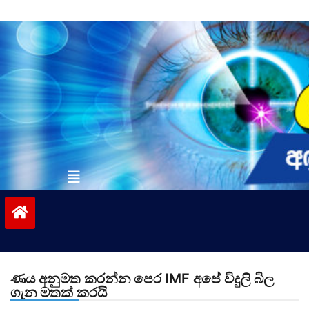
Skip
to
content
vinivida.lk
ණය අනුමත කරන්න පෙර IMF අපේ විදුලි බිල
ගැන මතක් කරයි