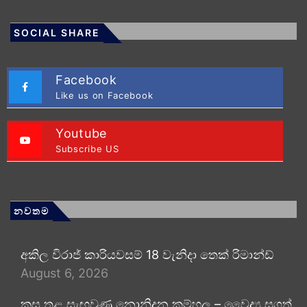
SOCIAL SHARE
Facebook
Like us on Facebook
Youtube
Subscribe US
නවතම
අකිල විරාජ් කාරියවසම් 18 වැනිදා තෙක් රිමාන්ඩ්
August 6, 2026
කුස තුළ සැඟවුණු නොනිදන කම්හල – වෛද්‍ය සුගත්