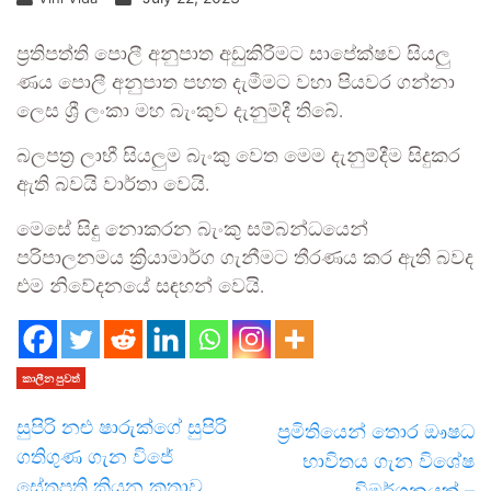
ප්‍රතිපත්ති පොලී අනුපාත අඩුකිරීමට සාපේක්ෂව සියලු
ණය පොලී අනුපාත පහත දැමීමට වහා පියවර ගන්නා
ලෙස ශ්‍රී ලංකා මහ බැංකුව දැනුම්දී තිබේ.
බලපත්‍ර ලාභී සියලුම බැංකු වෙත මෙම දැනුම්දීම සිදුකර
ඇති බවයි වාර්තා වෙයි.
මෙසේ සිදු නොකරන බැංකු සම්බන්ධයෙන්
පරිපාලනමය ක්‍රියාමාර්ග ගැනීමට තීරණය කර ඇති බවද
එම නිවේදනයේ සඳහන් වෙයි.
කාලීන පුවත්
සුපිරි නළු ෂාරුක්ගේ සුපිරි
ප්‍රමිතියෙන් තොර ඖෂධ
ගතිගුණ ගැන විජේ
භාවිතය ගැන විශේෂ
සේතුපති කියන කතාව
විමර්ශනයක් –