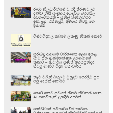
රාජ්‍ය නිලධාරීන්ගේ වැරදි තීරණවලට
දණ්ඩ නීති සංග්‍රහය යෙදවීම බරපතල
අවභාවිතයකි – සුනිල් කන්නන්ගර
කොළඹ, රත්නපුර, අම්පාර හිටපු මහ
දිසාපති
විශ්වවිද්‍යාල කඩඉම් ලකුණු නිකුත් කෙරේ
සුරාබදු ආදායම වාර්තාගත ලෙස ඉහළ
යාම සහ ආත්මභක්ෂක උරගයාගේ
කතාව – ආචාර්ය ප්‍රණීත් අභයසුන්දර
හිටපු මානව විද්‍යා මහාචාර්ය
නැව් වලින් බහලුම් මුහුදට පෙරලීම සුළු
පටු දෙයක් නොවේ
ගොවි ගතට සුවයත් හිතට නිවනත් සදන
AI ගොවිතැන ළඟදීම අපටත්
හෝමර්ගේ සම්භාව්‍ය වීර කාව්‍යය
Odyssey ඇසුරෙන් ක්‍රිස්ටෝෆර් නෝලන්