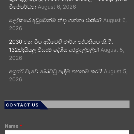
විජේවර්ධන
August 6, 2026
ලෝකයේ අඩුවෙන්ම නිදා ගන්නා ජාතිය?
August 6,
2026
2030 වන විට අධිවේගී මාර්ග පද්ධතියට කි.මී.
132ක්;සියලු වියදම් දේශීය අරමුදල්වලින්
August 5,
2026
ග්‍රෙගරි වැවේ බෝට්ටු පැදීම තහනම් කරයි
August 5,
2026
CONTACT US
Name
*