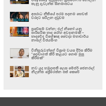
තැනූ දැවැන්ත සිනමාපටය
අපරාධ නීතියේ පරම පදනම හෙවත්
වරදට සරිලන දඬුවම
ප්‍රවේසම් වන්න; එල් නිනෝ යනු
පාරිසරික හෘද රෝග අවදානමකි –
හෘදවේද විශේෂඥ වෛද්‍ය මහාචාර්ය
නාමල් විජයසිංහ
විනිසුරුවන්ගේ විශ්‍රාම වයස දීර්ඝ කිරීම
“දොවාගත් කිරි කළයට ගොම මුසු
කිරීමක්”
නව යුද හමුදාපති ලෙස මේජර් ජෙනරාල්
නිලන්ත ප්‍රේමරත්න පත් කෙරේ