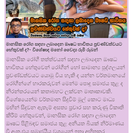
මානසික රෝග සඳහා ලබාදෙන ඖෂධ භාවිතය ප්‍රචණ්ඩත්වයට
හේතුවක් ද?- විශේෂඥ මනෝ වෛද්‍ය රූමි රූබන්
මානසික රෝගී තත්ත්වයන් සඳහා ලබාදෙන ඖෂධ
භාවිතය හේතුවෙන් රෝගීන් හෝ සාමාන්‍ය පුද්ගලයන්
ප්‍රචණ්ඩත්වයට යොමු විය හැකි ද යන්න වර්තමානයේ
රෝගීන්ගේ භාරකරුවන් මෙන්ම පොදු සමාජය තුළ ද
නිරන්තරයෙන් කතාබහට ලක්වන මාතෘකාවකි.
විශේෂයෙන්ම වර්තමාන සිදුවීම් මුල් කොට මාධ්‍ය
මඟින් සිදුවන ඇතැම් අසත්‍ය ප්‍රචාර සහ කරුණු විකෘති
කිරීම් හේතුවෙන්, මානසික රෝග සඳහා ලබාදෙන
ඖෂධ පිළිබඳව සමාජය තුළ අනියත බියක් නිර්මාණය
වී ඇත.එය සමාජයීය වශයෙන් ඉතා අහිතකර