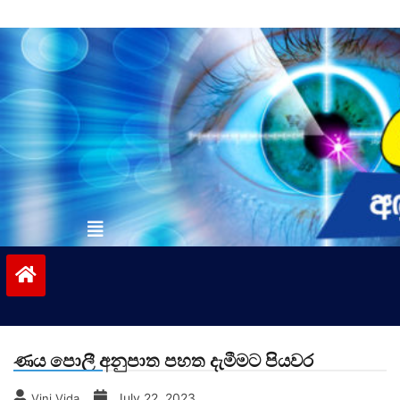
Skip
to
content
vinivida.lk
ණය පොලී අනුපාත පහත දැමීමට පියවර
July 22, 2023
Vini Vida