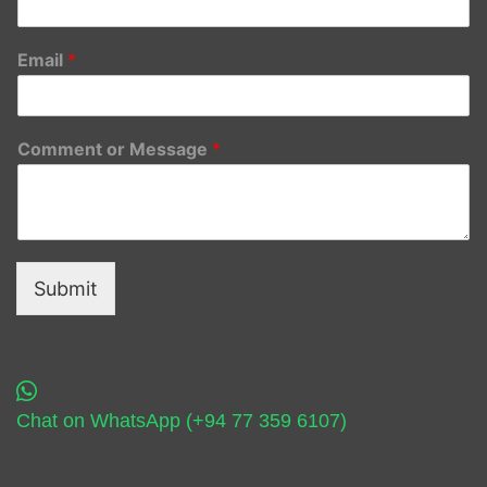
Email
*
Comment or Message
*
Submit
Chat on WhatsApp (+94 77 359 6107)