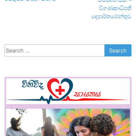
විගණකාධිපති
දෙපාර්තමේන්තුව