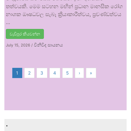
තත්වයකි. මෙම සටහන මඟින් ප්‍රධාන මානසික රෝග
නාශක ඖෂධවල සැබෑ ක්‍රියාකාරීත්වය, ප්‍රචණ්ඩත්වය
…
වැඩිපුර කියවන්න
විනිවිද සායනය
July 15, 2026
/
1
2
3
4
5
›
»
.