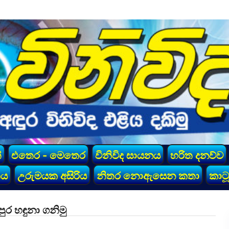
්
එතෙර - මෙතෙර
විනිවිද සායනය
හරිත දනව්ව
කය
උරුමයක අසිරිය
නිතර නොඇසෙන කතා
කාටූ
ුර හඳුනා ගනිමු