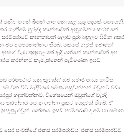
ාවක් තනිව ගමන් බිමන් යාම නොකළ යුතු දෙයක් වශයෙනි.
් කර ගැනීමේ පුරුද්ද කාන්තාවන් අනුගමනය කරන්නේ
ඩ් පරම්පරාවේ කාන්තාවන් ලොව පුරා බහුලව සිටින අතර
පසුවන බව ද පෙනෙන්නට තිබේ. කෙසේ නමුත් බොහෝ
් අපගේ වැඩි කුතුහලයක් ඇදී යන්නේ කාන්තාවන් අප
ාරය කරන්නට කැමැත්තෙන් පැමිණෙන ඉසඩ්
ඩ් පරම්පරාව යනු කුමක්ද? ඔබ සමාජ මාධ්‍ය භාවිත
 මේ වන විට මැදිවියේ පමණ පසුවන්නන් ඔවුනට වඩා
පරපුර හඳුන්වන්නට, විශේෂයෙන් ඔවුන්ගේ වැරදි
නය කරන්නට යොදා ගන්නා ප්‍රකට යෙදුමක් තිබේ. ඒ
 ඉපදුණු එවුන්’ යන්නය. ඉසඩ් පරම්පරාව ද මේ හා සමාන
ට පෙර පැවතියේ එක්ස් පරම්පරාවය. එක්ස් පරම්පාරවට