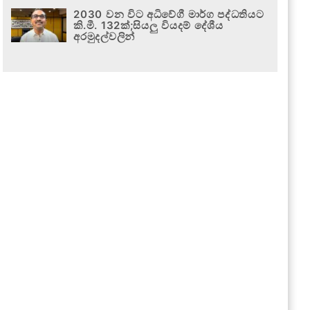
2030 වන විට අධිවේගී මාර්ග පද්ධතියට
කි.මී. 132ක්;සියලු වියදම් දේශීය
අරමුදල්වලින්