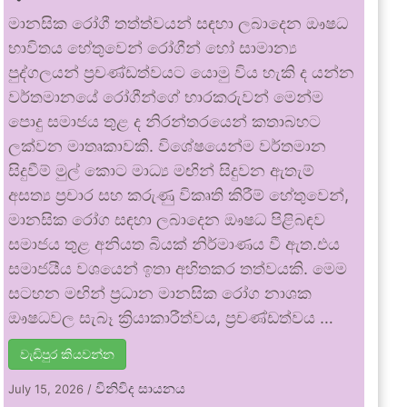
මානසික රෝගී තත්ත්වයන් සඳහා ලබාදෙන ඖෂධ
භාවිතය හේතුවෙන් රෝගීන් හෝ සාමාන්‍ය
පුද්ගලයන් ප්‍රචණ්ඩත්වයට යොමු විය හැකි ද යන්න
වර්තමානයේ රෝගීන්ගේ භාරකරුවන් මෙන්ම
පොදු සමාජය තුළ ද නිරන්තරයෙන් කතාබහට
ලක්වන මාතෘකාවකි. විශේෂයෙන්ම වර්තමාන
සිදුවීම් මුල් කොට මාධ්‍ය මඟින් සිදුවන ඇතැම්
අසත්‍ය ප්‍රචාර සහ කරුණු විකෘති කිරීම් හේතුවෙන්,
මානසික රෝග සඳහා ලබාදෙන ඖෂධ පිළිබඳව
සමාජය තුළ අනියත බියක් නිර්මාණය වී ඇත.එය
සමාජයීය වශයෙන් ඉතා අහිතකර තත්වයකි. මෙම
සටහන මඟින් ප්‍රධාන මානසික රෝග නාශක
ඖෂධවල සැබෑ ක්‍රියාකාරීත්වය, ප්‍රචණ්ඩත්වය …
වැඩිපුර කියවන්න
විනිවිද සායනය
July 15, 2026
/