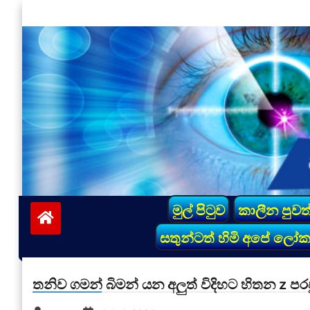
Skip
to
content
vinivida.lk
මුල් පිටුව
කාලීන පුවත
සතුන්ටත් හිමි අපේ ලෝ
තනිව ගමන් බිමන් යන අලුත් විදිහට හිතන z පරප