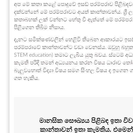
අප මේ කතා කළේ පොදුවේ ඉසඩ් පරම්පරාව පිළිබඳවය
දක්වන්නේ මේ පරම්පරාවට අයත් කාන්තාවන්ය. ශ්‍රී 
කතාබහක් ලක් වන්නට හේතු වී ඇත්තේ මේ පරම්පරාවේ 
පිළිගෙන තිබීම නිසාය.
දැනට සමීක්ෂණවලින් හෙළිවී තිබෙන ආකාරයට ඉසඩ් 
පරම්පරාවේ කාන්තාවන්ට වඩා වෙනස්ය. ඔවුහු බහුතර
STEM education) තමාට ලැබිය යුතු බවය. ස්ටෙම් අධ
කැමති පරිදි තමන් අධ්‍යයනය කරන විෂය ධාරාව තෝ
බැලුවහොත් විද්‍යා විෂය සමග සිංහල විෂය ද ඉගෙ
ගත හැකිය.
මානසික සෞඛ්‍යය පිළිබඳ ඉතා ව
කාන්තාවන් ඉතා කැමතිය. එමෙන