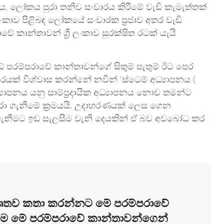
. ලෝකය පුරා තනිව සංචාරය කිරීමේ වැඩි කැමැත්තක්
ලංකාව පිළිබඳ ලෝකයේ සංචාරක ප්‍රජාව අතර වැඩි
කාන්තාවන් ශ්‍රී ලංකාව සුරක්ෂිත රටක් යැයි
පරම්පරාවේ කාන්තාවන්ගේ සිතුම් පැතුම් ඊට පෙර
යක් විශ්වාස කරන්නේ නවීන් ‘ස්ටෙම් අධ්‍යාපනය (
්‍යාපනය යනු සාම්ප්‍රදායික අධ්‍යාපනය නොව තමන්ට
රා ගැනීමේ ක්‍රමයයි. උදාහරණයක් ලෙස ගෙන
න ගැනීමට ඉඩ සැලසීම වැනි දෙයකින් ඒ බව අවබෝධ කර
ිවෘතව කතා කරන්නට මේ පරම්පරාවේ
්ම මේ පරම්පරාවේ කාන්තාවන්ගෙන්