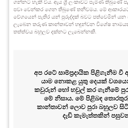
ගන්නට හැකි විය. ඇය ශ්‍රී ලංකාවට පැමිණ තිබුණ
පවා වෙන්කර ගෙන තිබුණේ තනිවමය. මේ ආකාරයට 
වේගයෙන් පැතිර යන් පුරූද්දක් බවට පත්වෙමින් ය
ලැබෙන තරුණ කාන්තාවන් හඳුන්වන විශේෂ නාමයක් ත
තත්ත්වය බහුලව දක්නට ලැබෙන්නකි.
අප රටේ සාම්ප්‍රදායික පිළිගැනීම 
යාම නොකළ යුතු දෙයක් වශයෙනි
කවුරුන් හෝ හවුල් කර ගැනීමේ ප
මේ නිසාය. මේ පිළිබඳ තොරතුර
කාන්තාවන් ලොව පුරා බහුලව සිට
දැඩි කැමැත්තකින් පසු