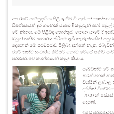
අප රටේ සාම්ප්‍රදායික පිළිගැනීම වී ඇත්තේ කාන්ත
විශේෂයෙන් දුර ගමනක් යාමේ දී කවුරුන් හෝ හවුල
මේ නිසාය. මේ පිළිබඳ තොරතුරු සොයා යාමේ දී ඉස
ඔවුන් තනිව සංචාරය කිරීමේ දැඩි කැමැත්තකින් 
දෙනෙක් මේ පරම්පරාව පිළිබඳ දන්නේ නැත. එබැවින
රටේ තනිව සංචාරය කිරීමට නොව මෙසේ තනිව සංච
පරම්පරාවේ කාන්තාවන් කවුද කියාය.
සැබවින්ම මේ ඉස
කරන්නෙක් නම්
වයසින් ලාබාල 
දකිමින් විවේච
‘2000 න් පස්සේ
දෙයකි.
ඉසඩ් පරම්පාරව