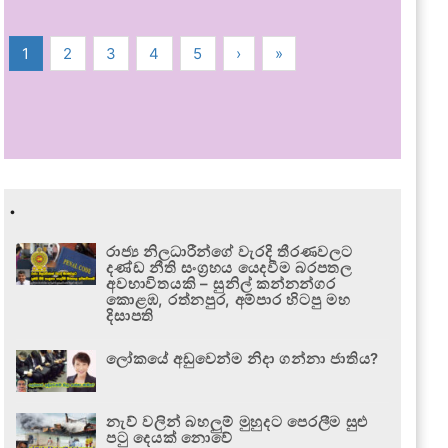
1
2
3
4
5
›
»
.
රාජ්‍ය නිලධාරීන්ගේ වැරදි තීරණවලට
දණ්ඩ නීති සංග්‍රහය යෙදවීම බරපතල
අවභාවිතයකි – සුනිල් කන්නන්ගර
කොළඹ, රත්නපුර, අම්පාර හිටපු මහ
දිසාපති
ලෝකයේ අඩුවෙන්ම නිදා ගන්නා ජාතිය?
නැව් වලින් බහලුම් මුහුදට පෙරලීම සුළු
පටු දෙයක් නොවේ