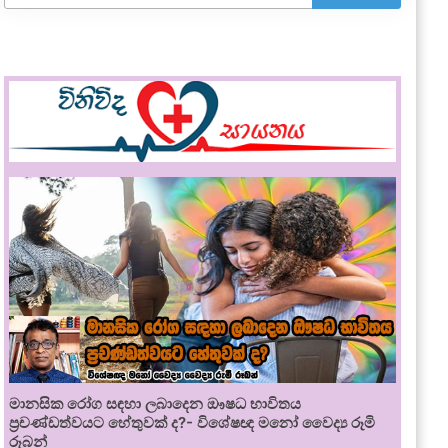
මානසික රෝග සඳහා ලබාදෙන ඖෂධ භාවිතය
ප්‍රචණ්ඩත්වයට හේතුවක් ද?- විශේෂඥ මනෝ වෛද්‍ය රූමි
රූබන්