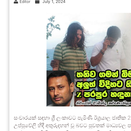
July 1, 2024
Editor
සංචාරයක් සඳහා ශ්‍රී ලංකාවට පැමිණි ඊශ්‍රයාල ජාතික 2
උප්පුවේලි හිදී අතුරුදහන් වූ බවට පුවතක් මාධ්‍යවල