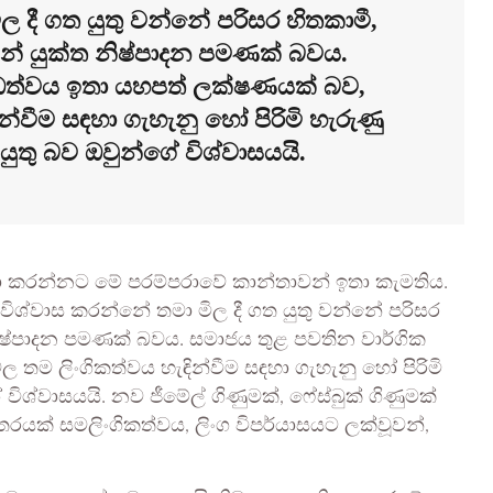
 දී ගත යුතු වන්නේ පරිසර හිතකාමී,
ින් යුක්ත නිෂ්පාදන පමණක් බවය.
ිධත්වය ඉතා යහපත් ලක්ෂණයක් බව,
්වීම සඳහා ගැහැනු හෝ පිරිමි හැරුණු
 යුතු බව ඔවුන්ගේ විශ්වාසයයි.
ා කරන්නට මේ පරම්පරාවේ කාන්තාවන් ඉතා කැමතිය.
ශ්වාස කරන්නේ තමා මිල දී ගත යුතු වන්නේ පරිසර
 නිෂ්පාදන පමණක් බවය. සමාජය තුළ පවතින වාර්ගික
තම ලිංගිකත්වය හැඳින්වීම සඳහා ගැහැනු හෝ පිරිමි
 විශ්වාසයයි. නව ජීමේල් ගිණුමක්, ෆේස්බුක් ගිණුමක්
තරයක් සමලිංගිකත්වය, ලිංග විපර්යාසයට ලක්වූවන්,