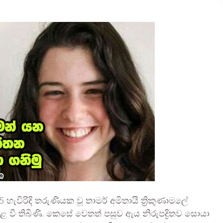
5 හැවිරිදි තරුණියක වූ තාමර් අමිතායි ත්‍රිකුණාමලේ
 පළ වී තිබිණි. කෙසේ වෙතත් පසුව ඇය නිරුපද්‍රිතව සොයා