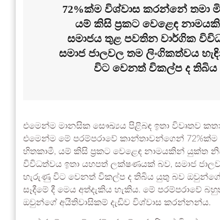
72%ක්ම විශ්වාස කරන්නේ තමා මිල
යම් කිසි ප්‍රකට වෙළෙඳ නාමයක
සමාජය තුළ පවතින වාර්ගික විව
සමාජ ජාලවල තම ලිංගිකත්වය හැඳින
විට වෙනත් විකල්ප ද තිබිය
එමෙන්ම මානසික සෞඛ්‍යය පිළිබඳ ඉතා විවෘතව කත
එමෙන්ම මේ පරම්පරාවේ කාන්තාවන්ගෙන් 72%ක්ම වි
හිතකාමී, යම් කිසි ප්‍රකට වෙළෙඳ නාමයකින් යුක්ත
විවිධත්වය ඉතා යහපත් ලක්ෂණයක් බව, සමාජ ජාලවල 
හැරුණු විට වෙනත් විකල්ප ද තිබිය යුතු බව ඔවුන්ගේ
සෑදීමේ දී මෙය අත්දැකිය හැකිය. මේ පරම්පරාවේ බහු
ඔවුන්ගේ අයිතිවාසිකම් දැඩිව විශ්වාස කරන්නන්ය.