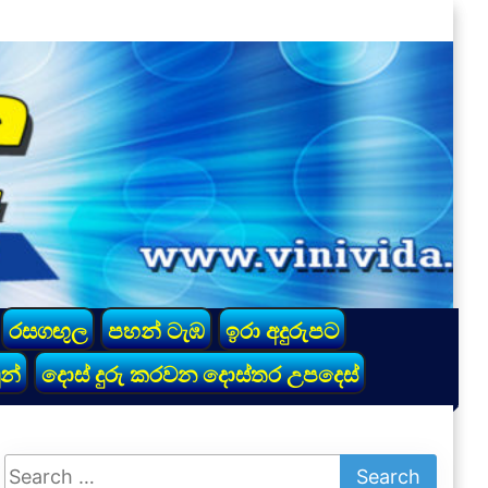
රසගඟුල
පහන් ටැඹ
ඉරා අදුරුපට
න්
දොස් දුරු කරවන දොස්තර උපදෙස්