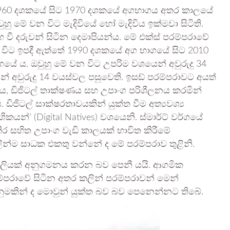
960 දශකයේ සිට 1970 දශකයේ අගභාගය අතර කාලයේ
ුහු මේ වන විට මැදිවියේ හෝ මැදිවිය ඉක්මවා සිටිති.
 වී දරුවන් සිටින දෙමාපියන්ය. මේ එක්ස් පරම්පරාවේ
විට ඉපදී ඇත්තේ 1990 දශකයේ අග භාගයේ සිට 2010
ගයේ ය. ඔවුහු මේ වන විට උපරිම වශයෙන් අවුරුදු 34
 අවුරුදු 14 වයස්වල පසුවෙති. ඉසඩ් පරම්පරාවට අයත්
ය, ඩිජිටල් තාක්ෂණය සහ උපාංග පරිශීලනය කරමින්
ඩිජිටල් සාක්ෂරතාවයකින් යුක්ත වීම අත්‍යවශ්‍ය
කයන්’ (Digital Natives) වශයෙනි. ස්මාර්ට් වර්ගයේ
ර සහිත උපාංග වැඩි කාලයක් භාවිත කිරීමේ
ින්ම සාධක එකතු වන්නේ ද මේ පරම්පරාව තුළිනි.
ශෛලියක් අනුගමනය කරන බව පෙනී යයි. ආගමික
පරාවේ සිටින අතර කලින් පරම්පරාවන් මෙන්
දැනුමකින් ද මොවුන් යුක්ත බව බව පෙනෙන්නට තිබේ.