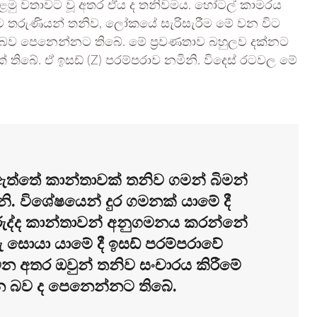
ේ පළමු වතාවට වූ අතර ඒය ද තනිවමය. හෝටල් කාමරය
තරුණියන් තනිව, ලෝකයේ සැරිසැරීම මේ වන විට
න බව පෙනෙන්නට තිබේ. මේ ප්‍රවණතාව බහුලව දක්නට
ිබේ. ඒ ඉසඩ් (Z) පරම්පරාව නමිනි. විදෙස් රටවල මේ
වී ඇත්තේ කාන්තාවක් තනිව ගමන් බිමන්
. විශේෂයෙන් දුර ගමනක් යාමේ දී
ුරුද්ද කාන්තාවන් අනුගමනය කරන්නේ
ු සොයා යාමේ දී ඉසඩ් පරම්පරාවේ
ින අතර ඔවුන් තනිව සංචාරය කිරීමේ
වන බව ද පෙනෙන්නට තිබේ.