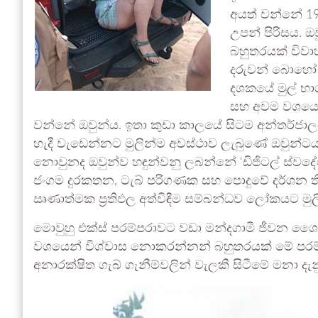
අයත් වන්නේ 1
උපන් පිරිසය. ඔව
බහුතරයක් විවාහ
දරුවන් බොහෝ 
දශකයේ මුල් භා
සහ අවම වශයෙන්
වන්නේ ඔවුන්ය. ඉතා කුඩා කාලයේ සිටම අන්තර්ජාල
හැදී වැඩෙන්නට මුලින්ම අවස්ථාව ලැබුණේ ඔවුන්ටය. 
නොවුනද ඔවුන්ව හඳුන්වනු ලබන්නේ ‘ඩිජිටල් ස්වදේශි
ජංගම දුරකතන, ටැබ් පරිගණක සහ පොදුවේ දර්ශන ති
ඍණාත්මක ප්‍රතිඵල අත්විඳීම සම්බන්ධව ලෝකයට මුල
මොවුහු එක්ස් පරම්පරාවට වඩා මන්දගාමී ජීවන 
වශයෙන් විශ්වාස නොකරන්නන් බහුතරයක් මේ පරම්
අනාරක්ෂිත ගැබ් ගැනීම්වලින් වැලකී සිටීමේ මනා 