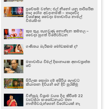
ප්‍රවේසම් වන්න; එල් නිනෝ යනු පාරිසරික
හෘද රෝග අවදානමකි – හෘදවේද
විශේෂඥ වෛද්‍ය මහාචාර්ය නාමල්
විජයසිංහ
කුස තුළ සැඟවුණු නොනිදන කම්හල –
වෛද්‍ය සුගත් විජේවර්ධන
ගණිතය බැරිකම මෝඩකමක් ද?
මහාචාර්ය විමල් දිසානායක අභාවප්‍රාප්ත
වේ
සිරිලක සොබා දම් අසිරිය ලොවට
කියාපාන දිවියන් ගේ දිවි සුරකිමු
විනිසුරු විශ්‍රාම වයස දිගු කිරීමේ 22
ව්‍යවස්ථා සංශෝධනයට මහා
නාහිමිවරුන්ගෙන් විරෝධයක් නෑ