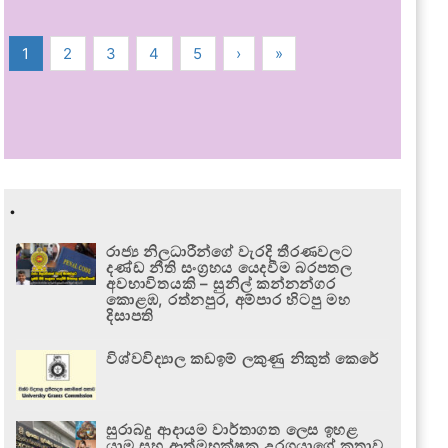
1
2
3
4
5
›
»
.
රාජ්‍ය නිලධාරීන්ගේ වැරදි තීරණවලට
දණ්ඩ නීති සංග්‍රහය යෙදවීම බරපතල
අවභාවිතයකි – සුනිල් කන්නන්ගර
කොළඹ, රත්නපුර, අම්පාර හිටපු මහ
දිසාපති
විශ්වවිද්‍යාල කඩඉම් ලකුණු නිකුත් කෙරේ
සුරාබදු ආදායම වාර්තාගත ලෙස ඉහළ
යාම සහ ආත්මභක්ෂක උරගයාගේ කතාව