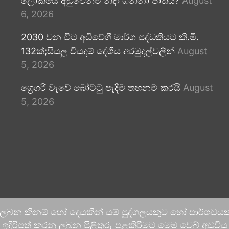
ලෝකයේ අඩුවෙන්ම නිදා ගන්නා ජාතිය?
August
6, 2026
2030 වන විට අධිවේගී මාර්ග පද්ධතියට කි.මී.
132ක්;සියලු වියදම් දේශීය අරමුදල්වලින්
August
5, 2026
ග්‍රෙගරි වැවේ බෝට්ටු පැදීම තහනම් කරයි
August
5, 2026
 ලබන කිනම් හෝ දෙයකින් යම් පුද්ගලයකුට හෝ පාර්ශවයකට
දිරිපත් කරනු ලබන පිළිතුරු පළකිරීමට මෙම වෙබ් අඩවිය ආච