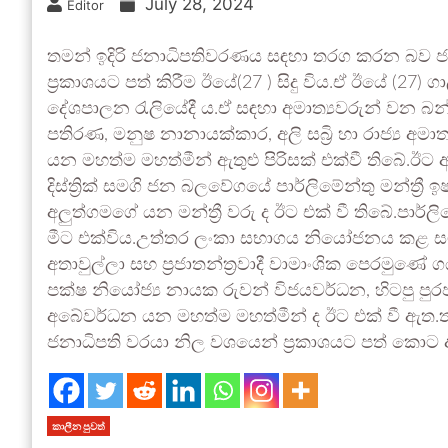
July 28, 2024
Editor
තමන් ඉදිරි ජනාධිපතිවරණය සඳහා තරග කරන බව ජනා
ප්‍රකාශයට පත් කිරීම ඊයේ(27 ) සිදු විය.ඒ ඊයේ (27
දේශපාලන රැලියේදී ය.ඒ සඳහා අමාත්‍යවරුන් වන බන්ද
පතිරණ, මනුෂ නානායක්කාර, අලි සබ්‍රි හා රාජ්‍ය අම
යන මහත්ම මහත්මීන් ඇතුළු පිරිසක් එක්වී තිබ
දිස්ත්‍රික් සමගි ජන බලවේගයේ පාර්ලිමේන්තු මන්ත්‍රී ඉ
අලුත්ගමගේ යන මන්ත්‍රී වරු ද ඊට එක් වී තිබේ.ප
මීට එක්විය.උත්තර ලංකා සභාගය නියෝජනය කළ සමස්
අතාවුල්ලා සහ ප්‍රජාතන්ත්‍රවාදී වාමාංශික පෙරම
පක්ෂ නියෝජ්‍ය නායක රුවන් විජයවර්ධන, හිටපු පුරප
අබේවර්ධන යන මහත්ම මහත්මීන් ද ඊට එක් වී ඇත
ජනාධිපති වරයා නිල වශයෙන් ප්‍රකාශයට පත් කොට ඇ
කාලීන පුවත්