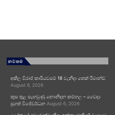
නවතම
අකිල විරාජ් කාරියවසම් 18 වැනිදා තෙක් රිමාන්ඩ්
August 6, 2026
කුස තුළ සැඟවුණු නොනිදන කම්හල – වෛද්‍ය
සුගත් විජේවර්ධන
August 6, 2026