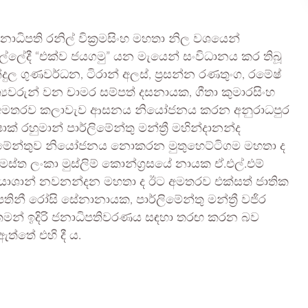
ධිපති රනිල් වික්‍රමසිංහ මහතා නිල වශයෙන්
) ගාල්ලේදී “එක්ව ජයගමු” යන මැයෙන් සංවිධානය කර තිබූ
ුල ගුණවර්ධන, ටිරාන් අලස්, ප්‍රසන්න රණතුංග, රමේෂ්
ාත්‍යවරුන් වන චාමර සම්පත් දසනායක, ගීතා කුමාරසිංහ
ේ.ඊට අමතරව කලාවැව ආසනය නියෝජනය කරන අනුරාධපුර
ෂාක් රහුමාන් පාර්ලිමේන්තු මන්ත්‍රී මහින්දානන්ද
ාර්ලිමේන්තුව නියෝජනය නොකරන මුතුහෙට්ටිගම මහතා ද
ත ලංකා මුස්ලිම් කොන්ග්‍රසයේ නායක ඒ.එල්.එම්
ුණේ ගයාශාන් නවනන්දන මහතා ද ඊට අමතරව එක්සත් ජාතික
තිනී රෝසි සේනානායක, පාර්ලිමේන්තු මන්ත්‍රී වජිර
.තමන් ඉදිරි ජනාධිපතිවරණය සඳහා තරඟ කරන බව
ත්තේ එහි දී ය.