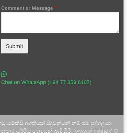
Comment or Message
*
Submit
Chat on WhatsApp (+94 77 359 6107)
 යම්කිසි අගතියක් සිදුවන්නේ නම් එම පුද්ගලයා
ාර ධර්මීය වශයෙන් බැඳී සිටී. 'www.vinivida.lk' ©