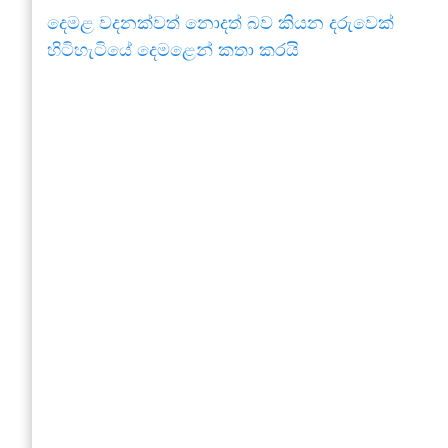
දෙමළ වදනක්වත් නොදත් බව කියන දරුවෙක්
හිටිහැටියේ දෙමළෙන් කතා කරයි