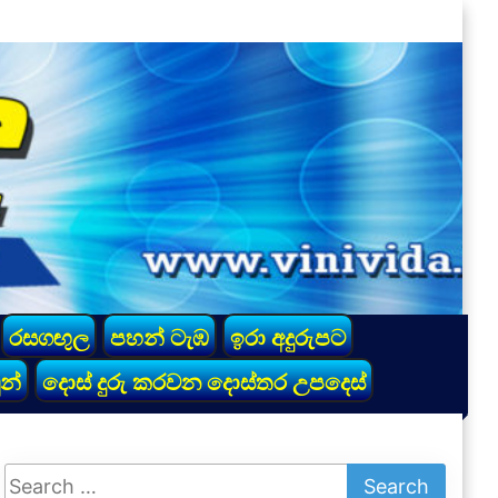
රසගඟුල
පහන් ටැඹ
ඉරා අදුරුපට
න්
දොස් දුරු කරවන දොස්තර උපදෙස්