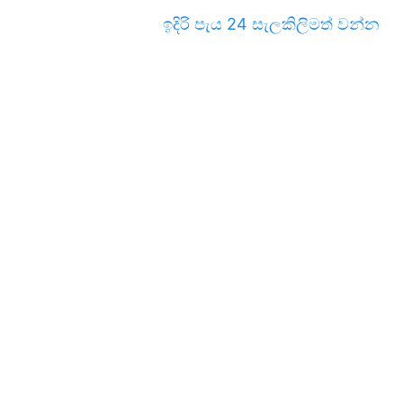
ඉදිරි පැය 24 සැලකිලිමත් වන්න