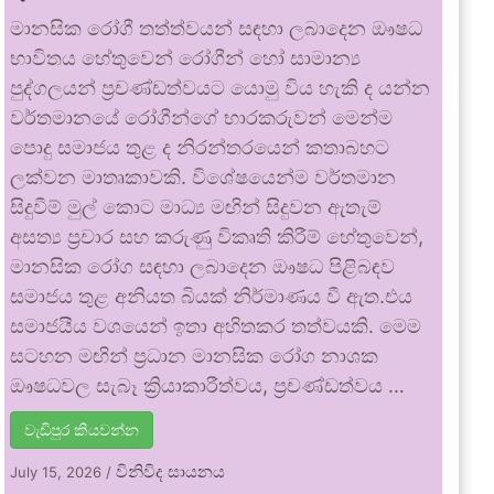
මානසික රෝගී තත්ත්වයන් සඳහා ලබාදෙන ඖෂධ
භාවිතය හේතුවෙන් රෝගීන් හෝ සාමාන්‍ය
පුද්ගලයන් ප්‍රචණ්ඩත්වයට යොමු විය හැකි ද යන්න
වර්තමානයේ රෝගීන්ගේ භාරකරුවන් මෙන්ම
පොදු සමාජය තුළ ද නිරන්තරයෙන් කතාබහට
ලක්වන මාතෘකාවකි. විශේෂයෙන්ම වර්තමාන
සිදුවීම් මුල් කොට මාධ්‍ය මඟින් සිදුවන ඇතැම්
අසත්‍ය ප්‍රචාර සහ කරුණු විකෘති කිරීම් හේතුවෙන්,
මානසික රෝග සඳහා ලබාදෙන ඖෂධ පිළිබඳව
සමාජය තුළ අනියත බියක් නිර්මාණය වී ඇත.එය
සමාජයීය වශයෙන් ඉතා අහිතකර තත්වයකි. මෙම
සටහන මඟින් ප්‍රධාන මානසික රෝග නාශක
ඖෂධවල සැබෑ ක්‍රියාකාරීත්වය, ප්‍රචණ්ඩත්වය …
වැඩිපුර කියවන්න
විනිවිද සායනය
July 15, 2026
/