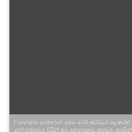
Copyrights protected: මෙම වෙබ් අඩවියේ පළකරනු
හෝ පාර්ශවය විසින් තම අනන්‍යතාව තහවුරු කරමින් ඉ