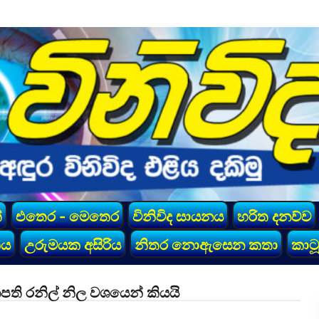
්
එතෙර - මෙතෙර
විනිවිද සායනය
හරිත දනව්ව
කය
උරුමයක අසිරිය
නිතර නොඇසෙන කතා
කාටූ
 රනිල් නිල වශයෙන් කියයි