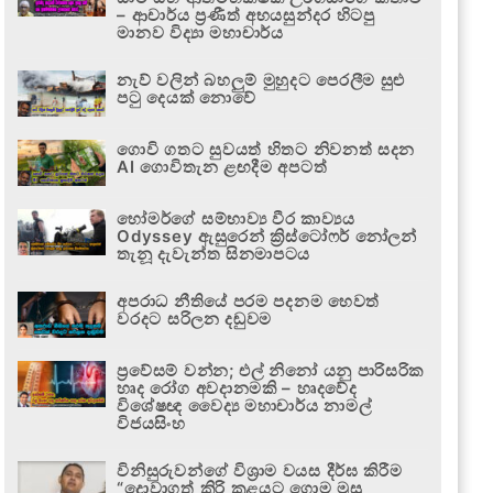
– ආචාර්ය ප්‍රණීත් අභයසුන්දර හිටපු
මානව විද්‍යා මහාචාර්ය
නැව් වලින් බහලුම් මුහුදට පෙරලීම සුළු
පටු දෙයක් නොවේ
ගොවි ගතට සුවයත් හිතට නිවනත් සදන
AI ගොවිතැන ළඟදීම අපටත්
හෝමර්ගේ සම්භාව්‍ය වීර කාව්‍යය
Odyssey ඇසුරෙන් ක්‍රිස්ටෝෆර් නෝලන්
තැනූ දැවැන්ත සිනමාපටය
අපරාධ නීතියේ පරම පදනම හෙවත්
වරදට සරිලන දඬුවම
ප්‍රවේසම් වන්න; එල් නිනෝ යනු පාරිසරික
හෘද රෝග අවදානමකි – හෘදවේද
විශේෂඥ වෛද්‍ය මහාචාර්ය නාමල්
විජයසිංහ
විනිසුරුවන්ගේ විශ්‍රාම වයස දීර්ඝ කිරීම
“දොවාගත් කිරි කළයට ගොම මුසු