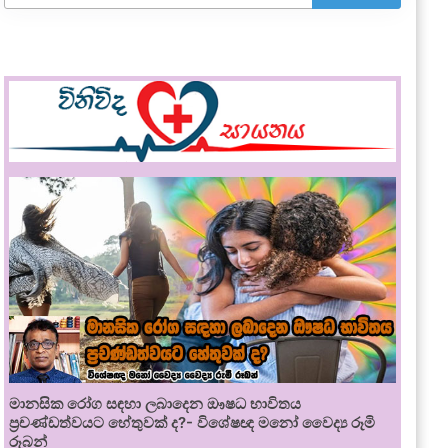
මානසික රෝග සඳහා ලබාදෙන ඖෂධ භාවිතය
ප්‍රචණ්ඩත්වයට හේතුවක් ද?- විශේෂඥ මනෝ වෛද්‍ය රූමි
රූබන්