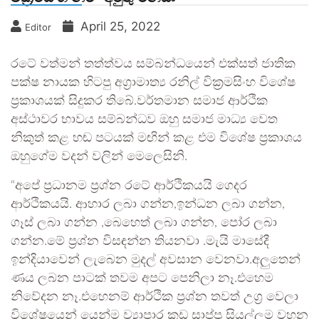
April 25, 2022
Editor
රටේ වත්මන් තත්ත්වය සම්බන්ධයෙන් එක්සත් ජාතික
පක්ෂ නායක හිටපු අග්‍රාමාත්‍ය රනිල් වික්‍රමසිංහ විශේෂ
ප්‍රකාශයක් සිදුකර තිබේ.වර්තමාන සමාජ ආර්ථික
අස්ථාවර භාවය සම්බන්ධව ඔහු සමාජ මාධ්‍ය වෙත
නිකුත් කළ හඬ පටයක් මඟින් කළ එම විශේෂ ප්‍රකාශය
ඔහුගේම වදන් වලින් මෙලෙසිනි.
“අපේ ප්‍රධානම ප්‍රශ්න රටේ ආර්ථිකයයි ගෙදර
ආර්ථිකයයි. ආහාර ලබා ගන්න,ඉන්ධන ලබා ගන්න,
ගෑස් ලබා ගන්න ,බෙහෙත් ලබා ගන්න, පෝර ලබා
ගන්න.මේ ප්‍රශ්න විසඳන්න තියනවා .මැයි මාසේදී
ඉන්දියාවෙන් ලැබෙන මුදල් අවසාන වෙනවා.අලුතෙන්
ණය ලබන පාටක් තවම අපට පෙනිලා නෑ.එහෙම
නිවේදන නෑ.එහෙනම් ආර්ථික ප්‍රශ්න තවත් උග්‍ර වෙලා
විශේෂයෙන් යෙන්ම ව්‍යාපාර කඩ සාප්පු සියල්ලම වහන