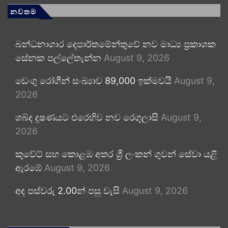
නවතම
බන්ධනාගාර දෙපාර්තමේන්තුවේ නව මාධ්‍ය ප්‍රකාශක
සේනක පල්ලේතැන්න
August 9, 2026
ඩෙංගු රෝගීන් සංඛ්‍යාව 89,000 ඉක්මවයි
August 9,
2026
ශබ්ද දූෂණයට එරෙහිව නව රෙගුලාසි
August 9,
2026
කුවේට් සහ කොළඹ අතර ශ්‍රී ලංකන් ගුවන් සේවා යළි
ඇරඹේ
August 9, 2026
අද පස්වරු 2.00න් පසු වැසි
August 9, 2026