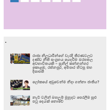
.
රාජ්‍ය නිලධාරීන්ගේ වැරදි තීරණවලට
දණ්ඩ නීති සංග්‍රහය යෙදවීම බරපතල
අවභාවිතයකි – සුනිල් කන්නන්ගර
කොළඹ, රත්නපුර, අම්පාර හිටපු මහ
දිසාපති
ලෝකයේ අඩුවෙන්ම නිදා ගන්නා ජාතිය?
නැව් වලින් බහලුම් මුහුදට පෙරලීම සුළු
පටු දෙයක් නොවේ