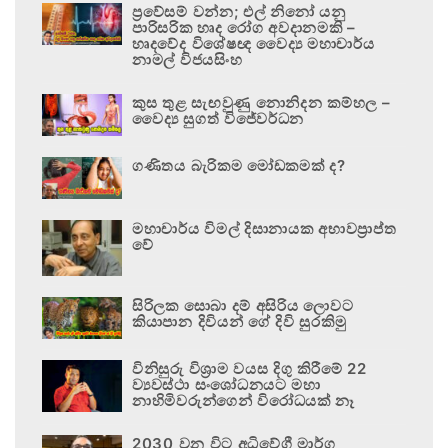
ප්‍රවේසම් වන්න; එල් නිනෝ යනු
පාරිසරික හෘද රෝග අවදානමකි –
හෘදවේද විශේෂඥ වෛද්‍ය මහාචාර්ය
නාමල් විජයසිංහ
කුස තුළ සැඟවුණු නොනිදන කම්හල –
වෛද්‍ය සුගත් විජේවර්ධන
ගණිතය බැරිකම මෝඩකමක් ද?
මහාචාර්ය විමල් දිසානායක අභාවප්‍රාප්ත
වේ
සිරිලක සොබා දම් අසිරිය ලොවට
කියාපාන දිවියන් ගේ දිවි සුරකිමු
විනිසුරු විශ්‍රාම වයස දිගු කිරීමේ 22
ව්‍යවස්ථා සංශෝධනයට මහා
නාහිමිවරුන්ගෙන් විරෝධයක් නෑ
2030 වන විට අධිවේගී මාර්ග