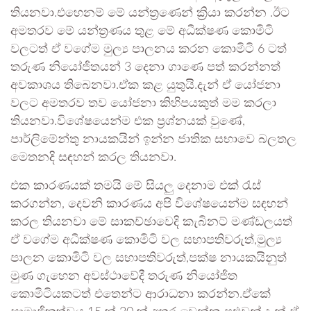
තියනවා.එහෙනම් මේ යන්ත්‍රණෙන් ක්‍රියා කරන්න .ඊට
අමතරව මේ යන්ත්‍රණය තුළ මේ අධීක්ෂණ කොමිටි
වලටත් ඒ වගේම මුල්‍ය පාලනය කරන කොමිටි 6 ටත්
තරුණ නියෝජිතයන් 3 දෙනා ගාණෙ පත් කරන්නත්
අවකාශය තිබෙනවා.ඒක කළ යුතුයි.දැන් ඒ යෝජනා
වලට අමතරව තව යෝජනා කිහිපයකුත් මම කරලා
තියනවා.විශේෂයෙන්ම එක ප්‍රශ්නයක් වුණේ,
පාර්ලිමේන්තු නායකයින් ඉන්න ජාතික සභාවෙ බලතල
මෙතනදි සඳහන් කරල තියනවා.
එක කාරණයක් තමයි මේ සියලු දෙනාම එක් රැස්
කරගන්න, දෙවනි කාරණය අපි විශේෂයෙන්ම සඳහන්
කරල තියනවා මේ සාකච්ඡාවෙදි කැබිනට් මණ්ඩලයත්
ඒ වගේම අධීක්ෂණ කොමිටි වල සභාපතිවරුත්,මුල්‍ය
පාලන කොමිටි වල සභාපතිවරුත්,පක්ෂ නායකයිනුත්
මුණ ගැහෙන අවස්ථාවේදී තරුණ නියෝජිත
කොමිටියකටත් එතෙන්ට ආරාධනා කරන්න.ඒකේ