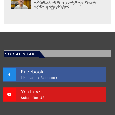
පද්ධතියට කි.මී. 132ක්;සියලු වියදම්
දේශීය අරමුදල්වලින්
SOCIAL SHARE
Facebook
Like us on Facebook
Youtube
Subscribe US