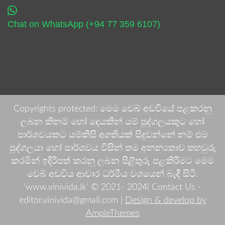
Chat on WhatsApp (+94 77 359 6107)
Copyrights protected: මෙම වෙබ් අඩවියේ පළකරනු
ලබන කිනම් හෝ දෙයකින් යම් පුද්ගලයකුට හෝ
පාර්ශවයකට යම්කිසි අගතියක් සිදුවන්නේ නම් එම
පුද්ගලයා හෝ පාර්ශවය විසින් තම අනන්‍යතාව තහවුරු
කරමින් ඉදිරිපත් කරනු ලබන පිළිතුරු පළකිරීමට මෙම
වෙබ් අඩවිය ආචාර ධර්මීය වශයෙන් බැඳී සිටී.
'www.vinivida.lk' © 2021- 2024| Contact Us -
editor.vinivida@gmail.com |
Design & develop by
AmpleThemes