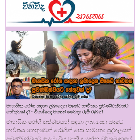
මානසික රෝග සඳහා ලබාදෙන ඖෂධ භාවිතය ප්‍රචණ්ඩත්වයට
හේතුවක් ද?- විශේෂඥ මනෝ වෛද්‍ය රූමි රූබන්
මානසික රෝගී තත්ත්වයන් සඳහා ලබාදෙන ඖෂධ
භාවිතය හේතුවෙන් රෝගීන් හෝ සාමාන්‍ය පුද්ගලයන්
ප්‍රචණ්ඩත්වයට යොමු විය හැකි ද යන්න වර්තමානයේ