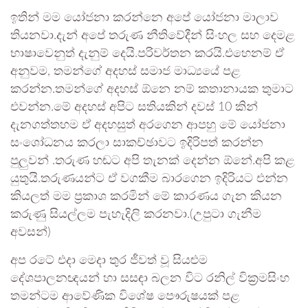
ඉතින් මම යෝජනා කරන්නෙ අපේ යෝජනා මාලාව
තියනවා.දැන් අපේ තරුණ නීතිවේදීන් සිංහල සහ දෙමළ
භාෂාවෙනුත් දැනුම් දෙයි.පරිවර්තන කරයි.එහෙනම් ඒ
අනුවම, තමන්ගේ අදහස් සමාජ මාධ්‍යයේ පළ
කරන්න.තමන්ගේ අදහස් ඕනෙ නම් කතානායක තුමාට
එවන්න.මේ අදහස් අපිට සතියකින් දවස් 10 කින්
දැනගත්තහම ඒ අදහසුත් අරගෙන ආපහු මේ යෝජනා
සංශෝධනය කරලා සාකච්ඡාවට ඉදිරිපත් කරන්න
පුලුවන් .තරුණ හඬට අපි තැනක් දෙන්න ඕනේ.අපි කළ
යුතුයි.තරුණයන්ට ඒ වගකීම බාරගෙන ඉදිරියට එන්න
කියලත් මම ප්‍රකාශ කරමින් මේ කාරණය ගැන කියන
කරුණු සියල්ලම පැහැදිලි කරනවා.(උපුටා ගැනීම
අවසන්)
අප රටේ එදා මෙදා තුර ජීවත් වූ සියළුම
දේශපාලනඥයන් හා සසඳා බලන විට රනිල් වික්‍රමසිංහ
තමන්ටම ආවේණික විශේෂ පෞරුෂයක් පළ