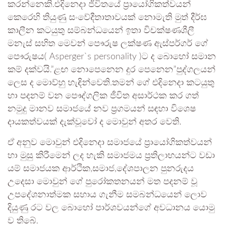
කරන්නෙකි.එදිනෙදා ජීවිතයේ ප්‍රායෝගිකත්වයන්
කෙරෙහි තියුණු සංවේදීතාතාවයක් නොමැති මුත් දීර්ඝ
කාලීන කටයුතු සම්බන්ධයෙන් ඉතා විචක්ෂණශීලී
මනැස් සහිත මෙවන් පෞරුෂ ලක්ෂණ ඇස්පර්ගර් ගේ
පෞරුෂය( Asperger`s personality )ට ද බොහෝ සමාන
කම් දක්වයි.”ළඟ නොපෙනෙන දුර පෙනෙන”පුද්ගලයන්
ලෙස ද මොව්හු හැඳින්වෙති.තමන් ගේ එදිනෙදා කටයුතු
හා පදනම් වන පෞද්ගලික ජීවිත අසාර්ථක කර ගත්
නමුදු මානව සමාජයේ නව ප්‍රගමයන් සඳහා විශෙෂ
දායකත්වයක් දැක්වූවෝ ද මොවුන් අතර වෙති.
ඒ අනුව මොවුන් එදිනෙදා සමාජයේ ප්‍රායෝගිකත්වයන්
හා මුසු කිරීමෙන් ලද හැකි සමාජමය ප්‍රතිලාභයන්ට වඩා
යම් සමාජයක ආර්ථික,සමාජ,දේශපාලන පුනරුදය
උදෙසා මොවුන් ගේ පුරෝකතනයන් මත පදනම් වූ
උපදේශනාත්මක සහාය ගැනීම සමබන්ධයෙන් ලොව
දියුණු රට වල බොහෝ පාර්ශවයන්ගේ අවධානය යොමු
ව තිබේ.