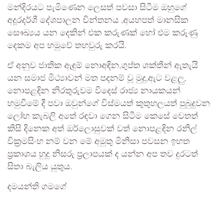
මන්දිරයට පැමිණෙන ලෙසත් පවසා සිටීම ඔහුගේ
අදූරදර්ශී දේශපාලන චින්තනය ,අයහපත් මානසික
සෞඛ්‍යය යන දෙකින් එක කරුණක් හෝ එම කරුණු
දෙකම අප හමුවේ තහවුරු කරයි.
ඒ අනුව ජාතික ඇඳුම් නොඅඳින,ගුප්ත ශක්තීන් ඇතැයි
යන සමාජ මිථ්‍යාවන් මත පදනම් වූ මුදු,ඇට වළලු,
නොපළඳින නිරතුරුවම විදෙස් රාජ්‍ය නායකයන්
හමුවීමේ දී පවා ඔවුන්ගේ විස්මයත් කුතුහලයත් පුබුදුවන
ලෝහ කැබලි අතේ රඳවා ගෙන සිටීම කෙසේ වෙතත්
කිසි දිනෙක අත් ඔර්ලොසුවක් වත් නොපළඳින රනිල්
වික්‍රමසිංහ නම් වන මේ අමුතු මිනිසා පවසන ඉහත
ප්‍රකාශය හුදු නිසරු ප්‍රලාපයක් ද යන්න අප තව දුරටත්
සිතා බැලිය යුතුය.
දමයන්ති ගමගේ