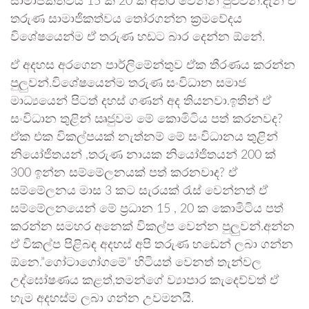
සාමාජිකත්වය 15 ක් 20 ක් අතර වෙන්න පුළුවන්.දැන් ඒ
තරුණ සාමාජිකත්වය තෝරගන්න ක්‍රමවේදය
විශේෂයෙන්ම ඒ තරුණ හඩට බාර දෙන්න ඕනේ.
ඒ අදහස අරගෙන පාර්ලිමේන්තුව ඒක තීරණය කරන්න
පුලුවන්.විශේෂයෙන්ම තරුණ සංවිධාන සමාජ
මාධ්‍යයෙන් පිටත් දහස් ගණන් අද තියනවා.ඉතින් ඒ
සංවිධාන තුළින් ඍජුවම මේ කොමිටිය පත් කරනවද?
ඒක එක විකල්පයක් නැත්නම් මේ සංවිධානය තුළින්
නියෝජිතයන් ,තරුණ නායක නියෝජිතයන් 200 ක්
300 ඉන්න සම්මේලනයක් පත් කරනවාද? ඒ
සම්මේලනය මාස 3 කට සැරයක් රැස් වෙන්නත් ඒ
සම්මේලනයෙන් මේ ප්‍රධාන 15 , 20 ක කොමිටිය පත්
කරන්න සමහර අනෙක් විකල්ප වෙන්න පුලුවන්.අන්න
ඒ විකල්ප පිළිබඳ අදහස් අපි තරුණ හඬෙන් ලබා ගන්න
ඕනෙ.”ගෝටාගෝගමේ” හිටියත් වෙනත් තැන්වල
උද්ඝෝෂණය කළත්,තමන්ගේ ව්‍යාපාර කැදෙව්වත් ඒ
හැම අදහස්ම ලබා ගන්න උවමනයි.