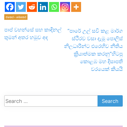
එතෙර - මෙතෙර
පාප් වහන්සේ සහ කාදිනල්
“පාරේ උල් සවි කළ මාර්ග
තුමන් අතර හමුව අද
ස්ථිරව වසා දැමූ පොලිස්
නිලධාරීන්‍ට එරෙහිව නීතිය
ක්‍රියාත්මක කරනු”හිටපු
කොළඹ මහ දිසාපති
වරයෙක් කියයි