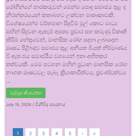
රෝගීන්ගේ භාරකරුවන් මෙන්ම පොදු සමාජය තුළ ද
නිරන්තරයෙන් කතාබහට ලක්වන මාතෘකාවකි.
විශේෂයෙන්ම වර්තමාන සිදුවීම් මුල් කොට මාධ්‍ය
මඟින් සිදුවන ඇතැම් අසත්‍ය ප්‍රචාර සහ කරුණු විකෘති
කිරීම් හේතුවෙන්, මානසික රෝග සඳහා ලබාදෙන
ඖෂධ පිළිබඳව සමාජය තුළ අනියත බියක් නිර්මාණය
වී ඇත.එය සමාජයීය වශයෙන් ඉතා අහිතකර
තත්වයකි. මෙම සටහන මඟින් ප්‍රධාන මානසික රෝග
නාශක ඖෂධවල සැබෑ ක්‍රියාකාරීත්වය, ප්‍රචණ්ඩත්වය
…
වැඩිපුර කියවන්න
විනිවිද සායනය
July 15, 2026
/
1
2
3
4
5
›
»