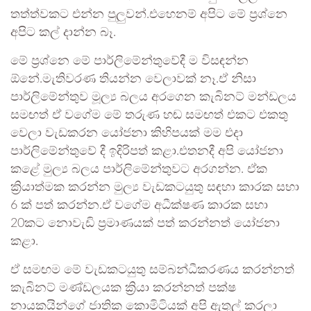
තත්ත්වකට එන්න පුලුවන්.එහෙනම් අපිට මේ ප්‍රශ්නෙ
අපිට කල් දාන්න බෑ.
මේ ප්‍රශ්නෙ මේ පාර්ලිමේන්තුවේදී ම විසඳන්න
ඕනේ.මැතිවරණ තියන්න වෙලාවක් නෑ.ඒ නිසා
පාර්ලිමේන්තුව මූල්‍ය බලය අරගෙන කැබිනට් මන්ඩලය
සමඟත් ඒ වගේම මේ තරුණ හඬ සමඟත් එකට එකතු
වෙලා වැඩකරන යෝජනා කිහිපයක් මම එදා
පාර්ලිමේන්තුවේ දී ඉදිරිපත් කළා.එතනදී අපි යෝජනා
කළේ මුල්‍ය බලය පාර්ලිමේන්තුවට අරගන්න. ඒක
ක්‍රියාත්මක කරන්න මුල්‍ය වැඩකටයුතු සඳහා කාරක සභා
6 ක් පත් කරන්න.ඒ වගේම අධීක්ෂණ කාරක සභා
20කට නොවැඩි ප්‍රමාණයක් පත් කරන්නත් යෝජනා
කළා.
ඒ සමඟම මේ වැඩකටයුතු සම්බන්ධීකරණය කරන්නත්
කැබිනට් මණ්ඩලයක ක්‍රියා කරන්නත් පක්ෂ
නායකයින්ගේ ජාතික කොමිටියක් අපි ඇතුල් කරලා