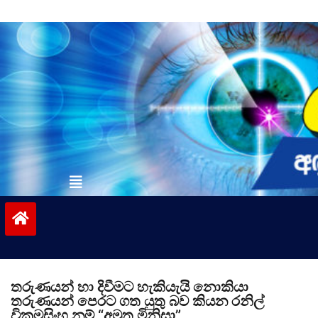
Skip
to
content
vinivida.lk
තරුණයන් හා දිවීමට හැකියැයි නොකියා
තරුණයන් පෙරට ගත යුතු බව කියන රනිල්
වික්‍රමසිංහ නම් “අමුතු මිනිසා”