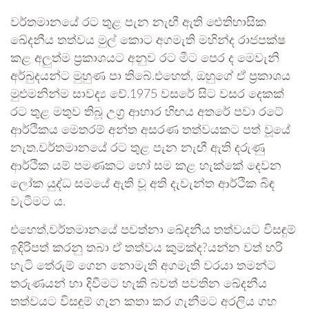
වර්තමානයේ රට තුළ පැන නැඟී ඇති ඓතිහාසික
ඛේදනීය තත්වය මුල් කොට අගමැති මහින්ද රාජපක්ෂ
කළ අලුත්ම ප්‍රකාශයට අනුව රට මීට පෙර ද මෙවැනි
අර්බුදයන්ට මුහුණ පා තිබේ.එහෙත්, ඔහුගේ ඒ ප්‍රකාශය
මුළුමනින්ම සාවද්‍ය වේ.1975 වසරේ සිට වසර දෙකක්
රට තුළ මතුව තිබූ උග්‍ර ආහාර හිඟය අතරේ පවා රටේ
ආර්ථිකය මෙතරම් අන්ත අසරණ තත්වයකට පත් වූයේ
නැත.වර්තමානයේ රට තුළ පැන නැඟී ඇති දරුණු
ආර්ථික යම් පමණකට හෝ සම කළ හැක්කේ දෙවන
ලෝක යුද්ධ සමයේ ඇති වූ අති දැවැන්ත ආර්ථික බිඳ
වැටීමට ය.
එහෙත්,වර්තමානයේ පවත්නා ඛේදනීය තත්වයට විසඳුම්
ඉදිරිපත් කරනු තබා ඒ තත්වය කුමක්ද?යන්න වත් හරි
හැටි තේරුම් ගෙන නොමැති අගමැති වරයා තමන්ට
තරුණයන් හා දිවීමට හැකි බවත් පවතින ඛේදනීය
තත්වයට විසඳුම් ගැන කතා කර ගැනීමට අරලිය ගහ