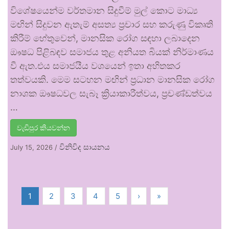
විශේෂයෙන්ම වර්තමාන සිදුවීම් මුල් කොට මාධ්‍ය
මඟින් සිදුවන ඇතැම් අසත්‍ය ප්‍රචාර සහ කරුණු විකෘති
කිරීම් හේතුවෙන්, මානසික රෝග සඳහා ලබාදෙන
ඖෂධ පිළිබඳව සමාජය තුළ අනියත බියක් නිර්මාණය
වී ඇත.එය සමාජයීය වශයෙන් ඉතා අහිතකර
තත්වයකි. මෙම සටහන මඟින් ප්‍රධාන මානසික රෝග
නාශක ඖෂධවල සැබෑ ක්‍රියාකාරීත්වය, ප්‍රචණ්ඩත්වය
…
වැඩිපුර කියවන්න
විනිවිද සායනය
July 15, 2026
/
1
2
3
4
5
›
»