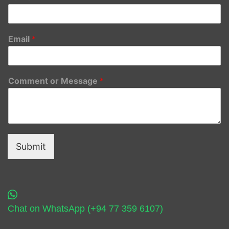
Email
*
Comment or Message
*
Submit
Chat on WhatsApp (+94 77 359 6107)