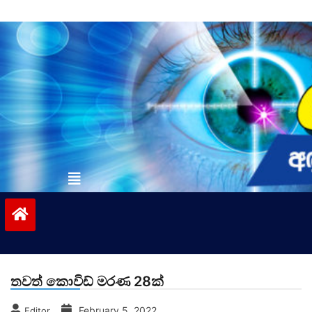
Skip
to
content
vinivida.lk
තවත් කොවිඩ් මරණ 28ක්
February 5, 2022
Editor