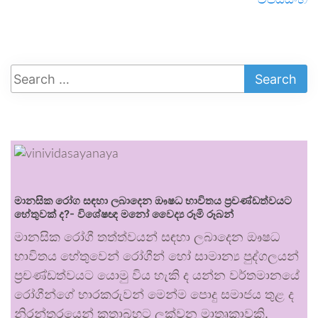
මානසික රෝග සඳහා ලබාදෙන ඖෂධ භාවිතය ප්‍රචණ්ඩත්වයට
හේතුවක් ද?- විශේෂඥ මනෝ වෛද්‍ය රූමි රූබන්
මානසික රෝගී තත්ත්වයන් සඳහා ලබාදෙන ඖෂධ
භාවිතය හේතුවෙන් රෝගීන් හෝ සාමාන්‍ය පුද්ගලයන්
ප්‍රචණ්ඩත්වයට යොමු විය හැකි ද යන්න වර්තමානයේ
රෝගීන්ගේ භාරකරුවන් මෙන්ම පොදු සමාජය තුළ ද
නිරන්තරයෙන් කතාබහට ලක්වන මාතෘකාවකි.