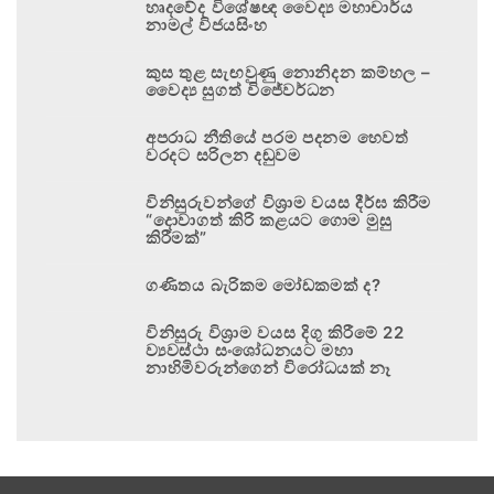
හෘදවේද විශේෂඥ වෛද්‍ය මහාචාර්ය
නාමල් විජයසිංහ
කුස තුළ සැඟවුණු නොනිදන කම්හල –
වෛද්‍ය සුගත් විජේවර්ධන
අපරාධ නීතියේ පරම පදනම හෙවත්
වරදට සරිලන දඬුවම
විනිසුරුවන්ගේ විශ්‍රාම වයස දීර්ඝ කිරීම
“දොවාගත් කිරි කළයට ගොම මුසු
කිරීමක්”
ගණිතය බැරිකම මෝඩකමක් ද?
විනිසුරු විශ්‍රාම වයස දිගු කිරීමේ 22
ව්‍යවස්ථා සංශෝධනයට මහා
නාහිමිවරුන්ගෙන් විරෝධයක් නෑ