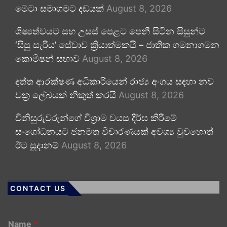
මෙටා සමාගමට දඩයක්
August 8, 2026
ශිෂ්‍යත්වයට සහ උසස් පෙළට පෙනී සිටින සිසුන්ට
‘සිසු සැරිය’ සේවාව ක්‍රියාත්මකයි – ජාතික ගමනාගමන
කොමිෂන් සභාව
August 8, 2026
දත්ත ආරක්ෂණ අධිකාරියෙන් රාජ්‍ය අංශය සඳහා නව
චක්‍ර ලේඛයක් නිකුත් කරයි
August 8, 2026
විනිසුරුවරුන්ගේ විශ්‍රාම වයස දීර්ඝ කිරීමේ
සංශෝධනයට ජනමත විචාරණයක් අවශ්‍ය වුවහොත්
ඊට සූදානම්
August 8, 2026
CONTACT US
Name
*