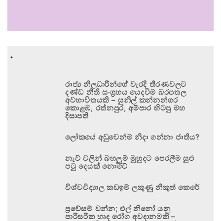
.
රාජ්‍ය නිලධාරීන්ගේ වැරදි තීරණවලට
දණ්ඩ නීති සංග්‍රහය යෙදවීම බරපතල
අවභාවිතයකි – සුනිල් කන්නන්ගර
කොළඹ, රත්නපුර, අම්පාර හිටපු මහ
දිසාපති
ලෝකයේ අඩුවෙන්ම නිදා ගන්නා ජාතිය?
නැව් වලින් බහලුම් මුහුදට පෙරලීම සුළු
පටු දෙයක් නොවේ
විශ්වවිද්‍යාල කඩඉම් ලකුණු නිකුත් කෙරේ
ප්‍රවේසම් වන්න; එල් නිනෝ යනු
පාරිසරික හෘද රෝග අවදානමකි –