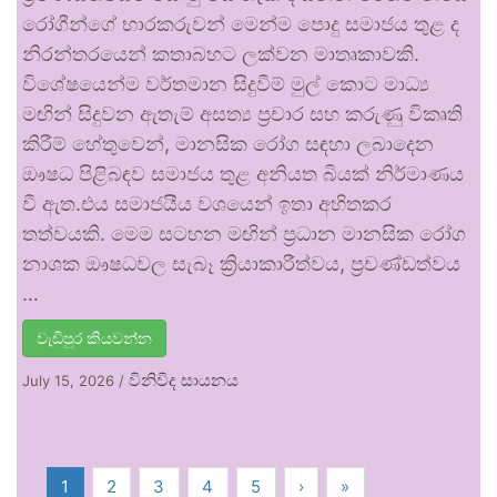
රෝගීන්ගේ භාරකරුවන් මෙන්ම පොදු සමාජය තුළ ද
නිරන්තරයෙන් කතාබහට ලක්වන මාතෘකාවකි.
විශේෂයෙන්ම වර්තමාන සිදුවීම් මුල් කොට මාධ්‍ය
මඟින් සිදුවන ඇතැම් අසත්‍ය ප්‍රචාර සහ කරුණු විකෘති
කිරීම් හේතුවෙන්, මානසික රෝග සඳහා ලබාදෙන
ඖෂධ පිළිබඳව සමාජය තුළ අනියත බියක් නිර්මාණය
වී ඇත.එය සමාජයීය වශයෙන් ඉතා අහිතකර
තත්වයකි. මෙම සටහන මඟින් ප්‍රධාන මානසික රෝග
නාශක ඖෂධවල සැබෑ ක්‍රියාකාරීත්වය, ප්‍රචණ්ඩත්වය
…
වැඩිපුර කියවන්න
විනිවිද සායනය
July 15, 2026
/
1
2
3
4
5
›
»