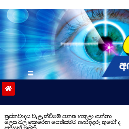
Skip
to
content
vinivida.lk
ත්‍රස්තවාදය වැළැක්වීමේ පනත හකුලා ගන්නා
ලෙස බල කෙරෙන පෙත්සමට අගරදගුරු තුමෝ ද
අත්සන් තබති