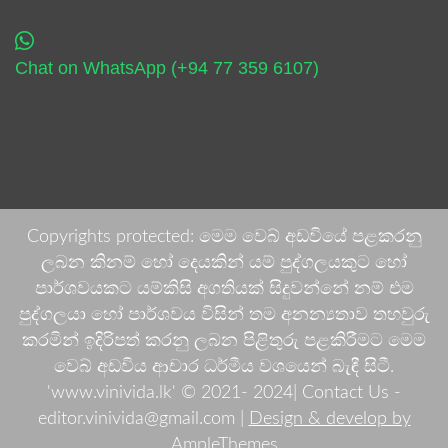
Chat on WhatsApp (+94 77 359 6107)
Copyrights protected: මෙම වෙබ් අඩවියේ පළකරනු
ලබන කිනම් හෝ දෙයකින් යම් පුද්ගලයකුට හෝ
පාර්ශවයකට යම්කිසි අගතියක් සිදුවන්නේ නම් එම
පුද්ගලයා හෝ පාර්ශවය විසින් තම අනන්‍යතාව තහවුරු
කරමින් ඉදිරිපත් කරනු ලබන පිළිතුරු පළකිරීමට මෙම
වෙබ් අඩවිය ආචාර ධර්මීය වශයෙන් බැඳී සිටී.
'www.vinivida.lk' © 2021- 2024| Contact Us -
editor.vinivida@gmail.com |
Design & develop by
AmpleThemes