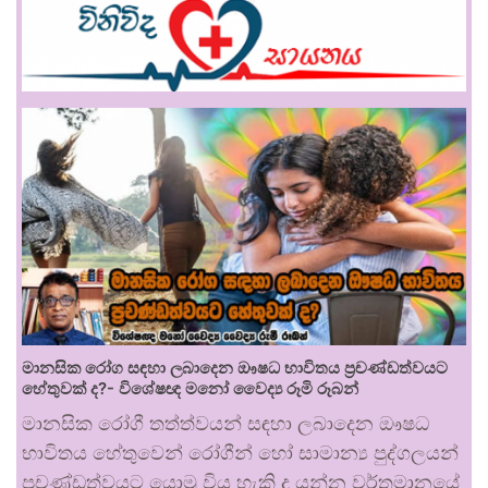
මානසික රෝග සඳහා ලබාදෙන ඖෂධ භාවිතය ප්‍රචණ්ඩත්වයට
හේතුවක් ද?- විශේෂඥ මනෝ වෛද්‍ය රූමි රූබන්
මානසික රෝගී තත්ත්වයන් සඳහා ලබාදෙන ඖෂධ
භාවිතය හේතුවෙන් රෝගීන් හෝ සාමාන්‍ය පුද්ගලයන්
ප්‍රචණ්ඩත්වයට යොමු විය හැකි ද යන්න වර්තමානයේ