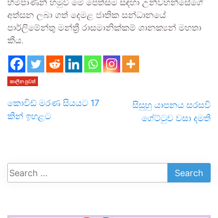
හිමිපාණන් හමුවී මේ පෙත්සම සඳහා උන්වහන්සේගේ
අත්සන ලබා ගත් දෙමළ ජාතික සන්ධානයේ
පාර්ලිමේන්තු මන්ත්‍රී රාසමානික්කම් ශානක්‍යන් මහතා
කීය.
කාලීන පුවත්
කොවිඩ් මරණ සියයට 17
සිසුහු යාපනය සරසවි
කින් ඉහළට
ගේට්ටුව වසා දමති