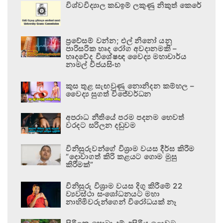
විශ්වවිද්‍යාල කඩඉම් ලකුණු නිකුත් කෙරේ
ප්‍රවේසම් වන්න; එල් නිනෝ යනු
පාරිසරික හෘද රෝග අවදානමකි –
හෘදවේද විශේෂඥ වෛද්‍ය මහාචාර්ය
නාමල් විජයසිංහ
කුස තුළ සැඟවුණු නොනිදන කම්හල –
වෛද්‍ය සුගත් විජේවර්ධන
අපරාධ නීතියේ පරම පදනම හෙවත්
වරදට සරිලන දඬුවම
විනිසුරුවන්ගේ විශ්‍රාම වයස දීර්ඝ කිරීම
“දොවාගත් කිරි කළයට ගොම මුසු
කිරීමක්”
විනිසුරු විශ්‍රාම වයස දිගු කිරීමේ 22
ව්‍යවස්ථා සංශෝධනයට මහා
නාහිමිවරුන්ගෙන් විරෝධයක් නෑ