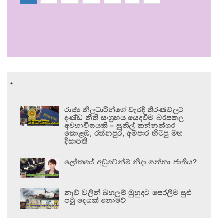
.
රාජ්‍ය නිලධාරීන්ගේ වැරදි තීරණවලට
දණ්ඩ නීති සංග්‍රහය යෙදවීම බරපතල
අවභාවිතයකි – සුනිල් කන්නන්ගර
කොළඹ, රත්නපුර, අම්පාර හිටපු මහ
දිසාපති
ලෝකයේ අඩුවෙන්ම නිදා ගන්නා ජාතිය?
නැව් වලින් බහලුම් මුහුදට පෙරලීම සුළු
පටු දෙයක් නොවේ