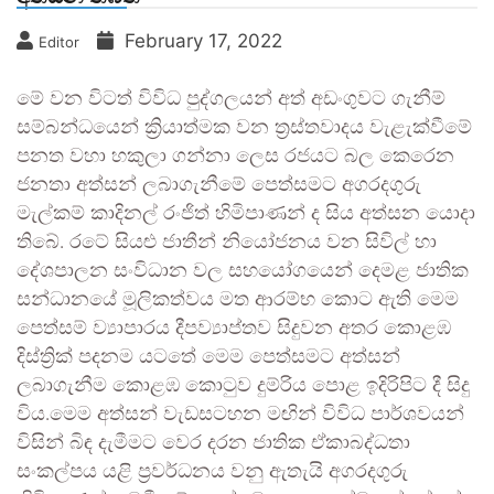
February 17, 2022
Editor
මේ වන විටත් විවිධ පුද්ගලයන් අත් අඩංගුවට ගැනීම්
සම්බන්ධයෙන් ක්‍රියාත්මක වන ත්‍රස්තවාදය වැළැක්වීමේ
පනත වහා හකුලා ගන්නා ලෙස රජයට බල කෙරෙන
ජනතා අත්සන් ලබාගැනීමේ පෙත්සමට අගරදගුරු
මැල්කම් කාදිනල් රංජිත් හිමිපාණන් ද සිය අත්සන යොදා
තිබේ. රටේ සියළු ජාතීන් නියෝජනය වන සිවිල් හා
දේශපාලන සංවිධාන වල සහයෝගයෙන් දෙමළ ජාතික
සන්ධානයේ මූලිකත්වය මත ආරම්භ කොට ඇති මෙම
පෙත්සම් ව්‍යාපාරය දීපව්‍යාප්තව සිදුවන අතර කොළඹ
දිස්ත්‍රික් පදනම යටතේ මෙම පෙත්සමට අත්සන්
ලබාගැනීම කොළඹ කොටුව දුම්රිය පොළ ඉදිරිපිට දී සිදු
විය.මෙම අත්සන් වැඩසටහන මඟින් විවිධ පාර්ශවයන්
විසින් බිඳ දැමීමට වෙර දරන ජාතික ඒකාබද්ධතා
සංකල්පය යළි ප්‍රවර්ධනය වනු ඇතැයි අගරදගුරු