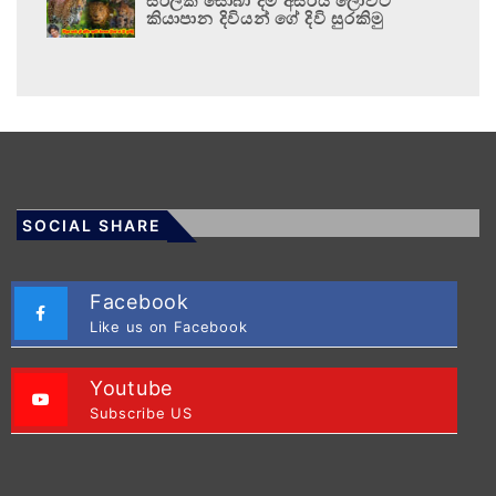
සිරිලක සොබා දම් අසිරිය ලොවට
කියාපාන දිවියන් ගේ දිවි සුරකිමු
SOCIAL SHARE
Facebook
Like us on Facebook
Youtube
Subscribe US