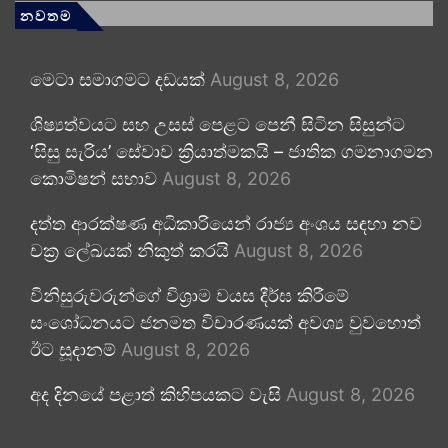
නවතම
මෙටා සමාගමට දඩයක්
August 8, 2026
ශිෂ්‍යත්වයට සහ උසස් පෙළට පෙනී සිටින සිසුන්ට
‘සිසු සැරිය’ සේවාව ක්‍රියාත්මකයි – ජාතික ගමනාගමන
කොමිෂන් සභාව
August 8, 2026
දත්ත ආරක්ෂණ අධිකාරියෙන් රාජ්‍ය අංශය සඳහා නව
චක්‍ර ලේඛයක් නිකුත් කරයි
August 8, 2026
විනිසුරුවරුන්ගේ විශ්‍රාම වයස දීර්ඝ කිරීමේ
සංශෝධනයට ජනමත විචාරණයක් අවශ්‍ය වුවහොත්
ඊට සූදානම්
August 8, 2026
අද දිනයේ පළාත් කිහිපයකට වැසි
August 8, 2026