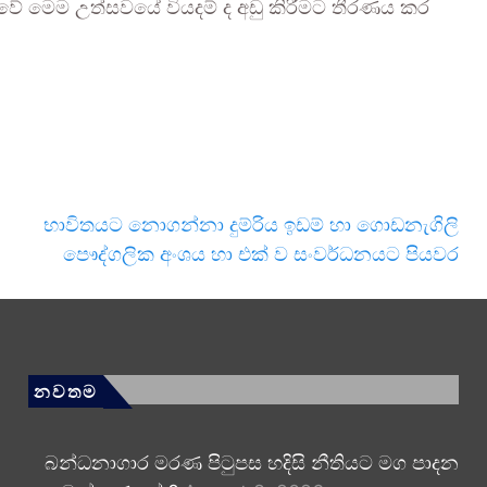
ුවේ මෙම උත්සවයේ වියදම් ද අඩු කිරීමට තීරණය කර
භාවිතයට නොගන්නා දුම්රිය ඉඩම් හා ගොඩනැගිලි
පෞද්ගලික අංශය හා එක් ව සංවර්ධනයට පියවර
නවතම
බන්ධනාගාර මරණ පිටුපස හදිසි නීතියට මග පාදන