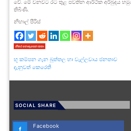
වේ. මේ වනවිට රට තුළ පවතින ආර්ථික අර්බුදය හම
තිබිණි.
නිහාල් පීරිස්
නිතර නොඇසෙන කතා
භූ කම්පන ගැන බුත්තල හා වැල්ලවාය ජනතාව
දැනුවත් කෙරෙති
SOCIAL SHARE
Facebook