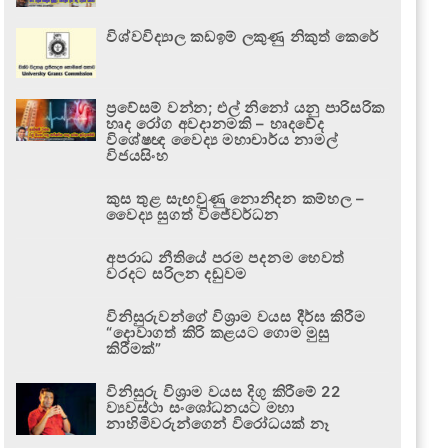
විශ්වවිද්‍යාල කඩඉම් ලකුණු නිකුත් කෙරේ
ප්‍රවේසම් වන්න; එල් නිනෝ යනු පාරිසරික
හෘද රෝග අවදානමකි – හෘදවේද
විශේෂඥ වෛද්‍ය මහාචාර්ය නාමල්
විජයසිංහ
කුස තුළ සැඟවුණු නොනිදන කම්හල –
වෛද්‍ය සුගත් විජේවර්ධන
අපරාධ නීතියේ පරම පදනම හෙවත්
වරදට සරිලන දඬුවම
විනිසුරුවන්ගේ විශ්‍රාම වයස දීර්ඝ කිරීම
“දොවාගත් කිරි කළයට ගොම මුසු
කිරීමක්”
විනිසුරු විශ්‍රාම වයස දිගු කිරීමේ 22
ව්‍යවස්ථා සංශෝධනයට මහා
නාහිමිවරුන්ගෙන් විරෝධයක් නෑ