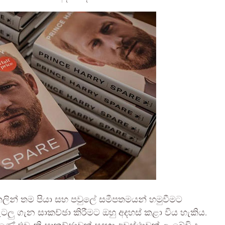
කලින් තම පියා සහ පවුලේ සමීපතමයන් හමුවීමට
ැටලු ගැන සාකච්ඡා කිරීමට ඔහු අදහස් කළා විය හැකිය.