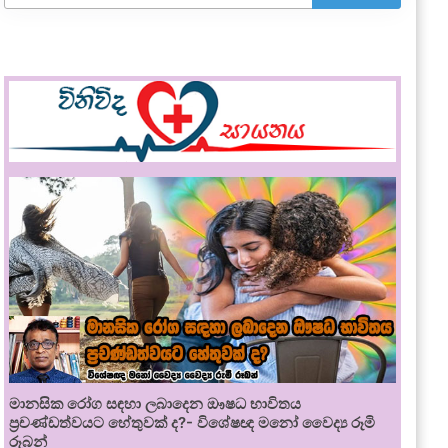
මානසික රෝග සඳහා ලබාදෙන ඖෂධ භාවිතය
ප්‍රචණ්ඩත්වයට හේතුවක් ද?- විශේෂඥ මනෝ වෛද්‍ය රූමි
රූබන්