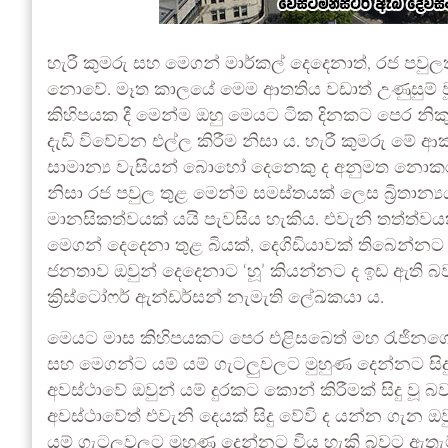
හැරී කුමරු සහ මෙගන් මාර්කල් දෙදෙනාත්, රජ පවු
නොවේ. මෑත කාලයේ මෙම ආතතිය වඩාත් උණුසුම් වූයේ
කිහිපයක දී මෙන්ම ඔහු මෙයට ටික දිනකට පෙර නිකුත
දැඩි විවේචන එල්ල කිරීම නිසා ය. හැරී කුමරු මේ ආක
සාමාන්‍ය වැසියන් බොහෝ දෙනෙකු ද අනුමත නොක
නිසා රජ පවුල තුළ මෙන්ම සමස්තයක් ලෙස බ්‍රිතාන්‍
මානසිකත්වයක් යයි පැවසිය හැකිය. එවැනි තත්ත්වයක් 
මෙගන් දෙදෙනා තුළ බියක්, දෙගිඩියාවක් තිබෙන්නට
ජනතාව ඔවුන් දෙදෙනාට ‘හූ’ කියන්නට ද ඉඩ ඇති බ
ක්‍රිස්ටෝෆර් ඇන්ඩර්සන් නැමැති ලේඛකයා ය.
මෙයට මාස කිහිපයකට පෙර එළිසබෙත් මහ රැජිනගේ 
සහ මෙගන්ට යම් යම් ගැටලුවලට මුහුණ දෙන්නට සිදු 
අවස්ථාවේ ඔවුන් යම් දුරකට කොන් කිරීමක් සිදු වූ බ
අවස්ථාවේත් එවැනි දෙයක් සිදු වේවි ද යන්න ගැන ඔ
යම් ගැටලුවලට මුහුණ දෙන්නට විය හැකි බවට ඇතැම් න