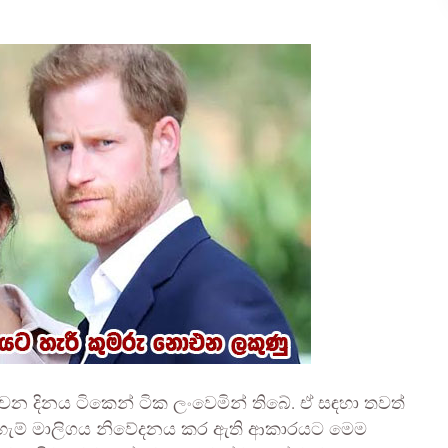
ත්වෙන දිනය ටිකෙන් ටික ලංවෙමින් තිබේ. ඒ සඳහා තවත්
හැම් මාලිගය නිවේදනය කර ඇති ආකාරයට මෙම