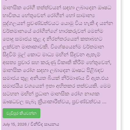
මානසික රෝගී තත්ත්වයන් සඳහා ලබාදෙන ඖෂධ
භාවිතය හේතුවෙන් රෝගීන් හෝ සාමාන්‍ය
පුද්ගලයන් ප්‍රචණ්ඩත්වයට යොමු විය හැකි ද යන්න
වර්තමානයේ රෝගීන්ගේ භාරකරුවන් මෙන්ම
පොදු සමාජය තුළ ද නිරන්තරයෙන් කතාබහට
ලක්වන මාතෘකාවකි. විශේෂයෙන්ම වර්තමාන
සිදුවීම් මුල් කොට මාධ්‍ය මඟින් සිදුවන ඇතැම්
අසත්‍ය ප්‍රචාර සහ කරුණු විකෘති කිරීම් හේතුවෙන්,
මානසික රෝග සඳහා ලබාදෙන ඖෂධ පිළිබඳව
සමාජය තුළ අනියත බියක් නිර්මාණය වී ඇත.එය
සමාජයීය වශයෙන් ඉතා අහිතකර තත්වයකි. මෙම
සටහන මඟින් ප්‍රධාන මානසික රෝග නාශක
ඖෂධවල සැබෑ ක්‍රියාකාරීත්වය, ප්‍රචණ්ඩත්වය …
වැඩිපුර කියවන්න
විනිවිද සායනය
July 15, 2026
/