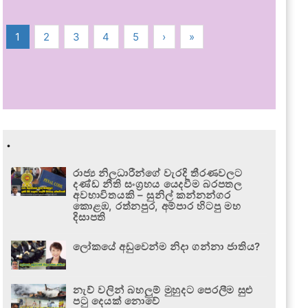
1
2
3
4
5
›
»
.
රාජ්‍ය නිලධාරීන්ගේ වැරදි තීරණවලට
දණ්ඩ නීති සංග්‍රහය යෙදවීම බරපතල
අවභාවිතයකි – සුනිල් කන්නන්ගර
කොළඹ, රත්නපුර, අම්පාර හිටපු මහ
දිසාපති
ලෝකයේ අඩුවෙන්ම නිදා ගන්නා ජාතිය?
නැව් වලින් බහලුම් මුහුදට පෙරලීම සුළු
පටු දෙයක් නොවේ