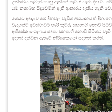
උත්සවය පැවැත්වෙනු ඇත්තේ මැයි 6 වැනි දින යි. ම
යම් කතාබහ සිදුවෙමින් ඇති ආකාරය දැකිය හැකි වේ.
මෙයට අදාළව මේ දිනවල වැඩිම අවධානයක් දිනාග
වැදගත්ම අවස්ථාවට හැරී කුමරු සහභාගි නොවී සිටීවි
අභිෂේක මංගල්‍යය සඳහා සහභාගි නොවී සිටීමට වැ
අදහස් දක්වන ඇතැම් නිරීක්‍ෂකයෝ සඳහන් කරති.