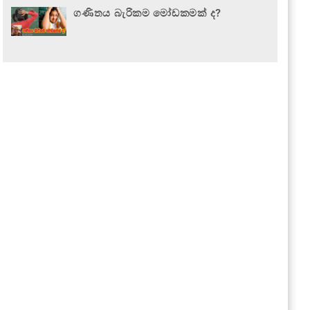
ගණිතය බැරිකම මෝඩකමක් ද?