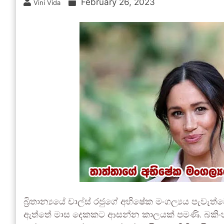
February 26, 2023
Vini Vida
බ්‍රිතාන්‍යයේ චාල්ස් රජුගේ අභිෂේක මංගල්‍යය පැවැ
ඇත්තේ මාස දෙකකට ආසන්න කාලයක් පමණි. බකිං