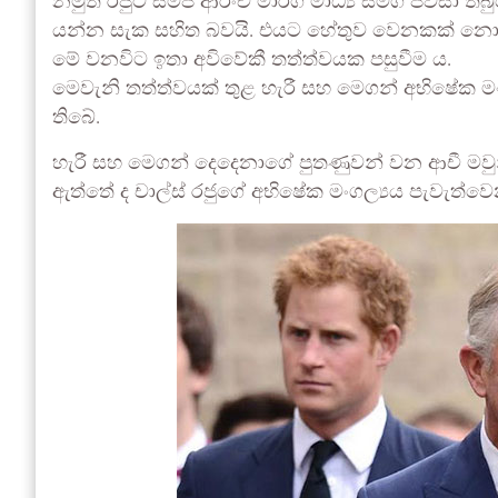
නමුත් රජුට සමීප ආරංචි මාර්ග මාධ්‍ය සමග පවසා ත
යන්න සැක සහිත බවයි. එයට හේතුව වෙනකක් නොව අ
මේ වනවිට ඉතා අවිවේකී තත්ත්වයක පසුවීම ය.
මෙවැනි තත්ත්වයක් තුළ හැරී සහ මෙගන් අභිෂේක මං
තිබේ.
හැරී සහ මෙගන් දෙදෙනාගේ පුතණුවන් වන ආචී මවුන්ට්
ඇත්තේ ද චාල්ස් රජුගේ අභිෂේක මංගල්‍යය පැවැත්ව