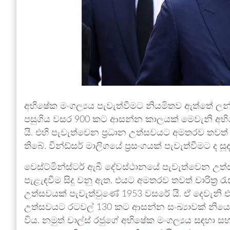
අභිෂේක මංගල්‍යය පැවැත්වීමට නියමිතව ඇත්තේ ලන්ඩන
පසුගිය වසර 900 කට ආසන්න කාලයක් මෙවැනි අභි
යි. එහි පැවැත්වෙන ප්‍රධාන උත්සවයට අමතරව තවත්
තිබේ. වින්ඩ්සර් මාලිගයේ ප්‍රසංගයක් පැවැත්වීමට ද 
වෙස්ට්මින්ස්ටර් ඇබී දේවස්ථානයේ පැවැත්වෙන උත්සව
පැළැඳවීම සිදු වනු ඇත. එයට අමතරව තවත් චාරිත්‍ර 
උත්සවයක් පැවැත්වුණේ 1953 වසරේ යි. ඒ දෙවැනි 
උත්සවයට රටවල් 130 කට ආසන්න සංඛ්‍යාවක් නිය
විය. නමුත් චාල්ස් රජුගේ අභිෂේක මංගල්‍යය සඳහා 