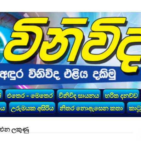
්
එතෙර - මෙතෙර
විනිවිද සායනය
හරිත දනව්ව
කය
උරුමයක අසිරිය
නිතර නොඇසෙන කතා
කාටූ
ොඑන ලකුණු