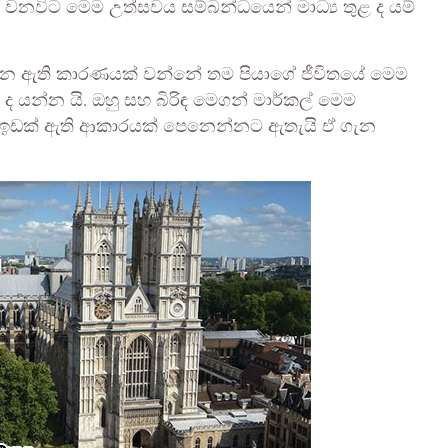
ේ වනවිට මෙම උත්සවය සම්බන්ධයෙන් මාධ්‍ය තුළ ද යම්
ෙන ඇති කාරණයක් වන්නේ තම පියාගේ ජීවිතයේ මෙම
 ද යන්න යි. ඔහු සහ බිරිඳ මෙගන් මාර්කල් මෙම
ඩි ඉඩක් ඇති ආකාරයක් පෙනෙන්නට ඇතැයි ඒ ගැන