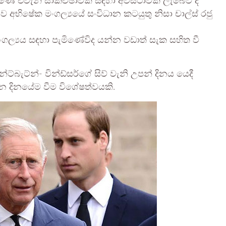
ිබුණේ එවැනි සාකච්ඡාවක් සඳහා අවස්ථාවක් ලැබේවි ද
භිෂේක මංගල්‍යයේ සංවිධාන කටයුතු නිසා චාල්ස් රජු
ගල්‍යය සඳහා පැමිණේවිද යන්න වඩාත් සැක සහිත වී
බැට්න්- වින්ඩ්සර්ගේ සිව් වැනි උපන් දිනය යෙදී
ෙන දිනයේම වීම විශේෂත්වයකි.