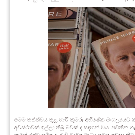
මෙම තත්ත්වය තුළ හැරී කුමරු අභිෂේක මංගල්‍යයට 
අවස්ථාවක් ඉල්ලා තිබූ බවක් ද සඳහන් විය. පවතින ග