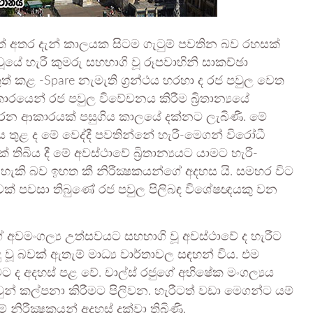
ලත් අතර දැන් කාලයක සිටම ගැටුම් පවතින බව රහසක්
 හැරී කුමරු සහභාගි වූ රූපවාහිනි සාකච්ඡා
් කළ -Spare නැමැති ග්‍රන්ථය හරහා ද රජ පවුල වෙත
ාරයෙන් රජ පවුල විවේචනය කිරීම බ්‍රිතාන්‍යයේ
රන ආකාරයක් පසුගිය කාලයේ දක්නට ලැබිණි. මේ
යය තුළ ද මේ වෙද්දී පවතින්නේ හැරී-මෙගන් විරෝධී
තිබිය දී මේ අවස්ථාවේ බ්‍රිතාන්‍යයට යාමට හැරී-
 හැකි බව ඉහත කී නිරීක්‍ෂකයන්ගේ අදහස යි. සමහර විට
වක් පවසා තිබුණේ රජ පවුල පිලිබඳ විශේෂඥයකු වන
අවමංගල්‍ය උත්සවයට සහභාගි වූ අවස්ථාවේ ද හැරීට
වූ බවක් ඇතැම් මාධ්‍ය වාර්තාවල සඳහන් විය. එම
වට ද අදහස් පළ වේ. චාල්ස් රජුගේ අභිෂේක මංගල්‍යය
වුන් කල්පනා කිරීමට පිලිවන. හැරීටත් වඩා මෙගන්ට යම්
ිරීක්‍ෂකයන් අදහස් දක්වා තිබිණි.