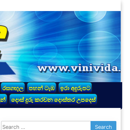
රසගඟුල
පහන් ටැඹ
ඉරා අදුරුපට
න්
දොස් දුරු කරවන දොස්තර උපදෙස්