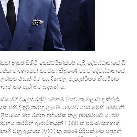
් නුවර පිහිටි වෙස්ට්මින්ස්ටර් ඇබී දේවස්ථානයේ යි.
ෂේක මංගල්‍යයන් පවත්වා තිබුණේ මෙම දේවස්ථානයේ
 උත්සව රැසක් ඊට පසු දිනවල පැවැත්වීමට නියමිතව
සූදානම් කර ඇති බව සඳහන් ය.
යේ දී චාල්ස් රජුට මෙන්ම බිසව කැමිලාට ද කිරුළු
රැසක් එහි දී ඉටු කරනු ලැබේ. මෙයට පෙර මෙහි මෙවැනි
එළිසබෙත් මහ රැජින අභිෂේක කළ අවස්ථාවේ ය. එම
ෝජනය කරමින් ආරාධිතයන් 8,000 ක් පමණ සහභාගි
සහභාගි වනු ඇත්තේ 2,000 ක පමණ පිරිසක් බව සඳහන්