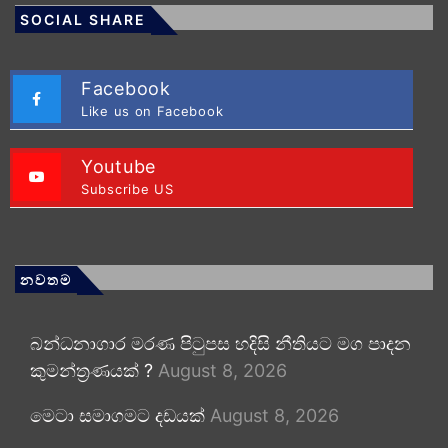
SOCIAL SHARE
Facebook
Like us on Facebook
Youtube
Subscribe US
නවතම
බන්ධනාගාර මරණ පිටුපස හදිසි නීතියට මග පාදන
කුමන්ත්‍රණයක් ?
August 8, 2026
මෙටා සමාගමට දඩයක්
August 8, 2026