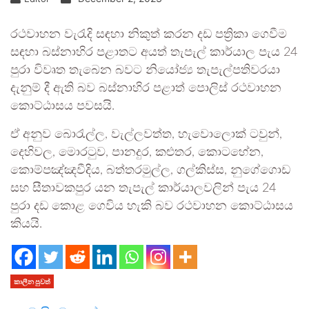
රථවාහන වැරැදි සඳහා නිකුත් කරන දඩ පත්‍රිකා ගෙවීම
සඳහා බස්නාහිර පළාතට අයත් තැපැල් කාර්යාල පැය 24
පුරා විවෘත තැබෙන බවට නියෝජ්‍ය තැපැල්පතිවරයා
දැනුම් දී ඇති බව බස්නාහිර පළාත් පොලිස් රථවාහන
කොට්ඨාසය පවසයි.
ඒ අනුව බොරැල්ල, වැල්ලවත්ත, හැවොලොක් ටවුන්,
දෙහිවල, මොරටුව, පානදුර, කළුතර, කොටහේන,
කොම්පඤ්ඤවීදිය, බත්තරමුල්ල, ගල්කිස්ස, නුගේගොඩ
සහ සීතාවකපුර යන තැපැල් කාර්යාලවලින් පැය 24
පුරා දඩ කොළ ගෙවිය හැකි බව රථවාහන කොට්ඨාසය
කියයි.
කාලීන පුවත්