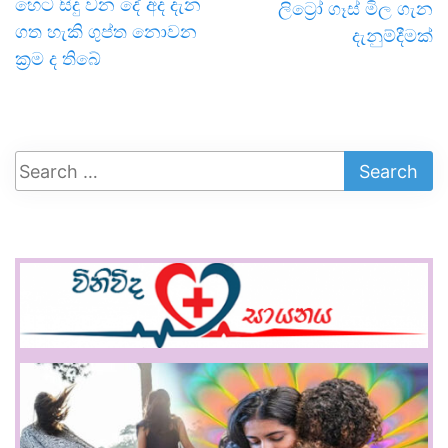
හෙට සිදු වන දේ අද දැන
ලිට්‍රෝ ගෑස් මිල ගැන
ගත හැකි ගුප්ත නොවන
දැනුම්දීමක්
ක්‍රම ද තිබේ