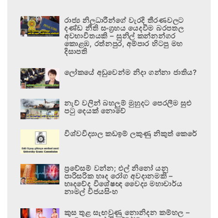
රාජ්‍ය නිලධාරීන්ගේ වැරදි තීරණවලට
දණ්ඩ නීති සංග්‍රහය යෙදවීම බරපතල
අවභාවිතයකි – සුනිල් කන්නන්ගර
කොළඹ, රත්නපුර, අම්පාර හිටපු මහ
දිසාපති
ලෝකයේ අඩුවෙන්ම නිදා ගන්නා ජාතිය?
නැව් වලින් බහලුම් මුහුදට පෙරලීම සුළු
පටු දෙයක් නොවේ
විශ්වවිද්‍යාල කඩඉම් ලකුණු නිකුත් කෙරේ
ප්‍රවේසම් වන්න; එල් නිනෝ යනු
පාරිසරික හෘද රෝග අවදානමකි –
හෘදවේද විශේෂඥ වෛද්‍ය මහාචාර්ය
නාමල් විජයසිංහ
කුස තුළ සැඟවුණු නොනිදන කම්හල –