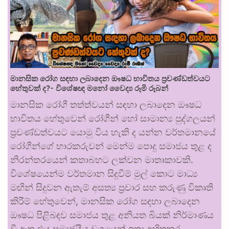
මානසික රෝග සඳහා ලබාදෙන ඖෂධ භාවිතය ප්‍රචණ්ඩත්වයට
හේතුවක් ද?- විශේෂඥ මනෝ වෛද්‍ය රූමි රූබන්
මානසික රෝගී තත්ත්වයන් සඳහා ලබාදෙන ඖෂධ
භාවිතය හේතුවෙන් රෝගීන් හෝ සාමාන්‍ය පුද්ගලයන්
ප්‍රචණ්ඩත්වයට යොමු විය හැකි ද යන්න වර්තමානයේ
රෝගීන්ගේ භාරකරුවන් මෙන්ම පොදු සමාජය තුළ ද
නිරන්තරයෙන් කතාබහට ලක්වන මාතෘකාවකි.
විශේෂයෙන්ම වර්තමාන සිදුවීම් මුල් කොට මාධ්‍ය
මඟින් සිදුවන ඇතැම් අසත්‍ය ප්‍රචාර සහ කරුණු විකෘති
කිරීම් හේතුවෙන්, මානසික රෝග සඳහා ලබාදෙන
ඖෂධ පිළිබඳව සමාජය තුළ අනියත බියක් නිර්මාණය
වී ඇත.එය සමාජයීය වශයෙන් ඉතා අහිතකර