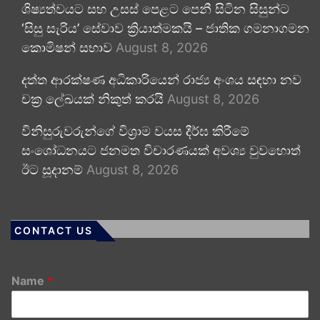
ශිෂ්‍යත්වයට සහ උසස් පෙළට පෙනී සිටින සිසුන්ට
‘සිසු සැරිය’ සේවාව ක්‍රියාත්මකයි – ජාතික ගමනාගමන
කොමිෂන් සභාව
August 8, 2026
දත්ත ආරක්ෂණ අධිකාරියෙන් රාජ්‍ය අංශය සඳහා නව
චක්‍ර ලේඛයක් නිකුත් කරයි
August 8, 2026
විනිසුරුවරුන්ගේ විශ්‍රාම වයස දීර්ඝ කිරීමේ
සංශෝධනයට ජනමත විචාරණයක් අවශ්‍ය වුවහොත්
ඊට සූදානම්
August 8, 2026
CONTACT US
Name
*