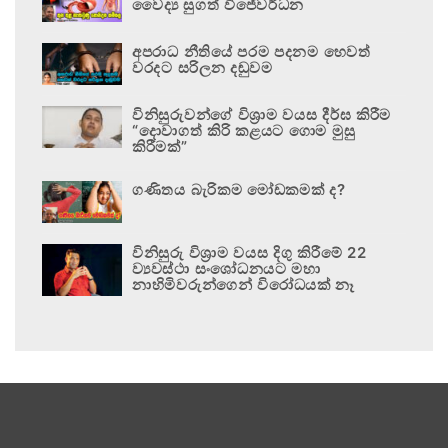
වෛද්‍ය සුගත් විජේවර්ධන
අපරාධ නීතියේ පරම පදනම හෙවත්
වරදට සරිලන දඬුවම
විනිසුරුවන්ගේ විශ්‍රාම වයස දීර්ඝ කිරීම
“දොවාගත් කිරි කළයට ගොම මුසු
කිරීමක්”
ගණිතය බැරිකම මෝඩකමක් ද?
විනිසුරු විශ්‍රාම වයස දිගු කිරීමේ 22
ව්‍යවස්ථා සංශෝධනයට මහා
නාහිමිවරුන්ගෙන් විරෝධයක් නෑ