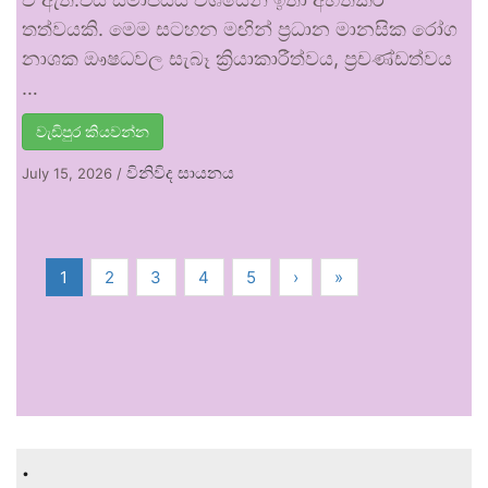
තත්වයකි. මෙම සටහන මඟින් ප්‍රධාන මානසික රෝග
නාශක ඖෂධවල සැබෑ ක්‍රියාකාරීත්වය, ප්‍රචණ්ඩත්වය
…
වැඩිපුර කියවන්න
විනිවිද සායනය
July 15, 2026
/
1
2
3
4
5
›
»
.