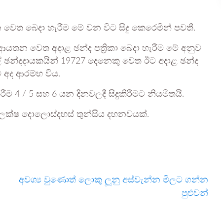
න වෙත බෙදා හැරීම මේ වන විට සිදු කෙරෙමින් පවතී.
‍ය ආයතන වෙත අදාළ ඡන්ද පත්‍රිකා බෙදා හැරීම මේ අනුව
තැපැල් ඡන්දදායකයින් 19727 දෙනෙකු වෙත ඊට අදාළ ඡන්ද
 අද ආරම්භ විය.
 4 / 5 සහ 6 යන දිනවලදී සිදුකිරීමට නියමිතයි.
හත්ලක්ෂ දොලොස්දහස් තුන්සිය දහනවයක්.
අවශ්‍ය වුණොත් ලොකු ලූනු අස්වැන්න මිලට ගන්න
පුළුවන්