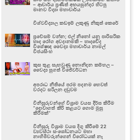
– ආචාර්ය ප්‍රණීත් අභයසුන්දර හිටපු
මානව විද්‍යා මහාචාර්ය
විශ්වවිද්‍යාල කඩඉම් ලකුණු නිකුත් කෙරේ
ප්‍රවේසම් වන්න; එල් නිනෝ යනු පාරිසරික
හෘද රෝග අවදානමකි – හෘදවේද
විශේෂඥ වෛද්‍ය මහාචාර්ය නාමල්
විජයසිංහ
කුස තුළ සැඟවුණු නොනිදන කම්හල –
වෛද්‍ය සුගත් විජේවර්ධන
අපරාධ නීතියේ පරම පදනම හෙවත්
වරදට සරිලන දඬුවම
විනිසුරුවන්ගේ විශ්‍රාම වයස දීර්ඝ කිරීම
“දොවාගත් කිරි කළයට ගොම මුසු
කිරීමක්”
විනිසුරු විශ්‍රාම වයස දිගු කිරීමේ 22
ව්‍යවස්ථා සංශෝධනයට මහා
නාහිමිවරුන්ගෙන් විරෝධයක් නෑ