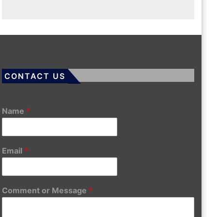
CONTACT US
Name
*
Email
*
Comment or Message
*