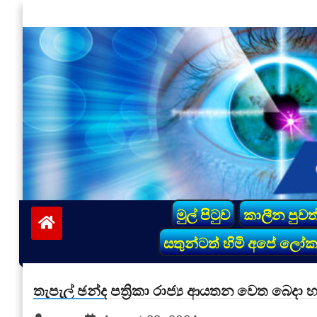
Skip
to
content
vinivida.lk
මුල් පිටුව
කාලීන පුවත
සතුන්ටත් හිමි අපේ ලෝ
තැපැල් ඡන්ද පත්‍රිකා රාජ්‍ය ආයතන වෙත බෙදා 