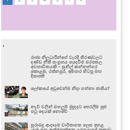
.
රාජ්‍ය නිලධාරීන්ගේ වැරදි තීරණවලට
දණ්ඩ නීති සංග්‍රහය යෙදවීම බරපතල
අවභාවිතයකි – සුනිල් කන්නන්ගර
කොළඹ, රත්නපුර, අම්පාර හිටපු මහ
දිසාපති
ලෝකයේ අඩුවෙන්ම නිදා ගන්නා ජාතිය?
නැව් වලින් බහලුම් මුහුදට පෙරලීම සුළු
පටු දෙයක් නොවේ
සුරාබදු ආදායම වාර්තාගත ලෙස ඉහළ
යාම සහ ආත්මභක්ෂක උරගයාගේ කතාව