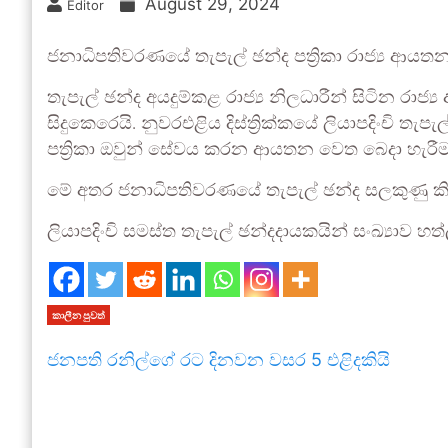
August 29, 2024
Editor
ජනාධිපතිවරණයේ තැපැල් ඡන්ද පත්‍රිකා රාජ්‍ය ආයත
තැපැල් ඡන්ද අයදුම්කළ රාජ්‍ය නිලධාරීන් සිටින රාජ්
සිදුකෙරෙයි. නුවරඑළිය දිස්ත්‍රික්කයේ ලියාපදිංචි 
පත්‍රිකා ඔවුන් සේවය කරන ආයතන වෙත බෙදා හැරීම
මේ අතර ජනාධිපතිවරණයේ තැපැල් ඡන්ද සලකුණු කිරීම
ලියාපදිංචි සමස්ත තැපැල් ඡන්දදායකයින් සංඛ්‍යාව 
කාලීන පුවත්
ජනපති රනිල්ගේ රට දිනවන වසර 5 එළිදකියි