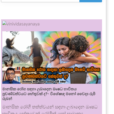
මානසික රෝග සඳහා ලබාදෙන ඖෂධ භාවිතය
ප්‍රචණ්ඩත්වයට හේතුවක් ද?- විශේෂඥ මනෝ වෛද්‍ය රූමි
රූබන්
මානසික රෝගී තත්ත්වයන් සඳහා ලබාදෙන ඖෂධ
භාවිතය හේතුවෙන් රෝගීන් හෝ සාමාන්‍ය