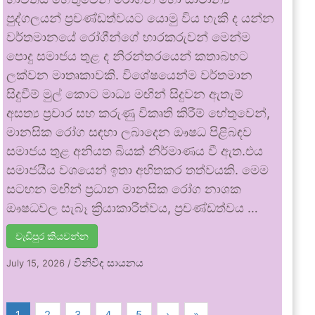
පුද්ගලයන් ප්‍රචණ්ඩත්වයට යොමු විය හැකි ද යන්න
වර්තමානයේ රෝගීන්ගේ භාරකරුවන් මෙන්ම
පොදු සමාජය තුළ ද නිරන්තරයෙන් කතාබහට
ලක්වන මාතෘකාවකි. විශේෂයෙන්ම වර්තමාන
සිදුවීම් මුල් කොට මාධ්‍ය මඟින් සිදුවන ඇතැම්
අසත්‍ය ප්‍රචාර සහ කරුණු විකෘති කිරීම් හේතුවෙන්,
මානසික රෝග සඳහා ලබාදෙන ඖෂධ පිළිබඳව
සමාජය තුළ අනියත බියක් නිර්මාණය වී ඇත.එය
සමාජයීය වශයෙන් ඉතා අහිතකර තත්වයකි. මෙම
සටහන මඟින් ප්‍රධාන මානසික රෝග නාශක
ඖෂධවල සැබෑ ක්‍රියාකාරීත්වය, ප්‍රචණ්ඩත්වය …
වැඩිපුර කියවන්න
විනිවිද සායනය
July 15, 2026
/
1
2
3
4
5
›
»