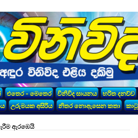
්
එතෙර - මෙතෙර
විනිවිද සායනය
හරිත දනව්ව
කය
උරුමයක අසිරිය
නිතර නොඇසෙන කතා
කාටූ
හැරීම ඇරඹෙයි