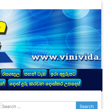
රසගඟුල
පහන් ටැඹ
ඉරා අදුරුපට
න්
දොස් දුරු කරවන දොස්තර උපදෙස්