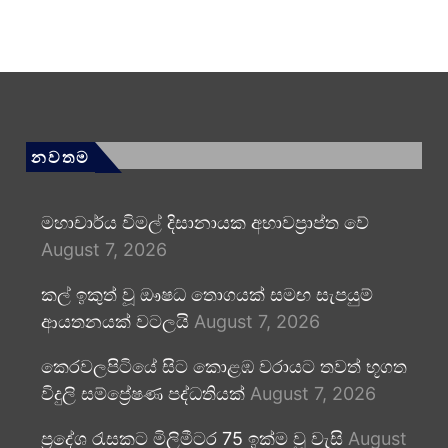
නවතම
මහාචාර්ය විමල් දිසානායක අභාවප්‍රාප්ත වේ
August 7, 2026
කල් ඉකුත් වූ ඖෂධ තොගයක් සමඟ සැපයුම්
ආයතනයක් වටලයි
August 7, 2026
කෙරවලපිටියේ සිට කොළඹ වරායට තවත් භූගත
විදුලි සම්ප්‍රේෂණ පද්ධතියක්
August 7, 2026
ප්‍රදේශ රැසකට මිලිමීටර 75 ඉක්ම වූ වැසි
August