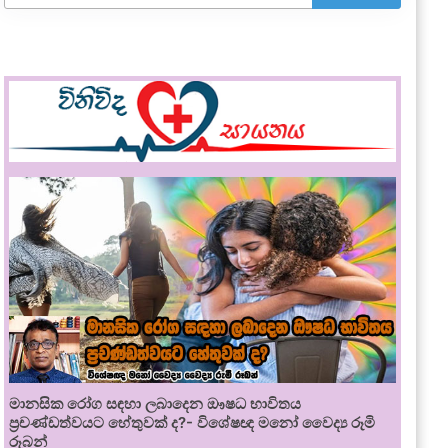
මානසික රෝග සඳහා ලබාදෙන ඖෂධ භාවිතය
ප්‍රචණ්ඩත්වයට හේතුවක් ද?- විශේෂඥ මනෝ වෛද්‍ය රූමි
රූබන්