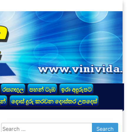
රසගඟුල
පහන් ටැඹ
ඉරා අදුරුපට
න්
දොස් දුරු කරවන දොස්තර උපදෙස්