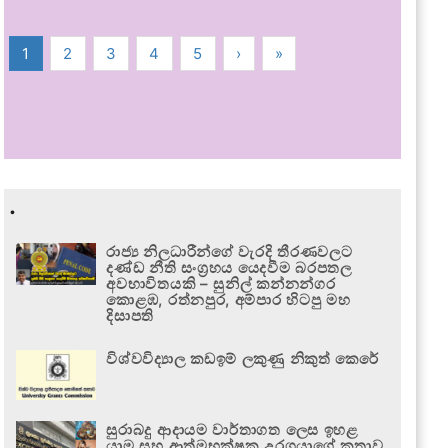
1
2
3
4
5
›
»
.
රාජ්‍ය නිලධාරීන්ගේ වැරදි තීරණවලට
දණ්ඩ නීති සංග්‍රහය යෙදවීම බරපතල
අවභාවිතයකි – සුනිල් කන්නන්ගර
කොළඹ, රත්නපුර, අම්පාර හිටපු මහ
දිසාපති
විශ්වවිද්‍යාල කඩඉම් ලකුණු නිකුත් කෙරේ
සුරාබදු ආදායම වාර්තාගත ලෙස ඉහළ
යාම සහ ආත්මභක්ෂක උරගයාගේ කතාව