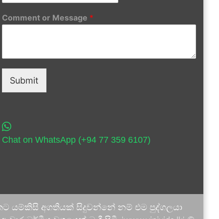
Comment or Message
*
Submit
Chat on WhatsApp (+94 77 359 6107)
 යම්කිසි අගතියක් සිදුවන්නේ නම් එම පුද්ගලයා