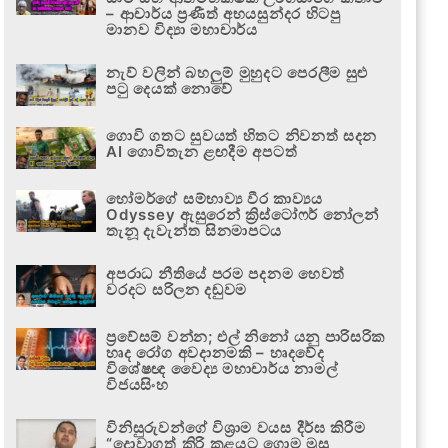
– ආචාර්ය ප්‍රණීත් අභයසුන්දර හිටපු
මානව විද්‍යා මහාචාර්ය
නැව් වලින් බහලුම් මුහුදට පෙරලීම සුළු
පටු දෙයක් නොවේ
ගොවි ගතට සුවයත් හිතට නිවනත් සදන
AI ගොවිතැන ළඟදීම අපටත්
හෝමර්ගේ සම්භාව්‍ය වීර කාව්‍යය
Odyssey ඇසුරෙන් ක්‍රිස්ටෝෆර් නෝලන්
තැනූ දැවැන්ත සිනමාපටය
අපරාධ නීතියේ පරම පදනම හෙවත්
වරදට සරිලන දඬුවම
ප්‍රවේසම් වන්න; එල් නිනෝ යනු පාරිසරික
හෘද රෝග අවදානමකි – හෘදවේද
විශේෂඥ වෛද්‍ය මහාචාර්ය නාමල්
විජයසිංහ
විනිසුරුවන්ගේ විශ්‍රාම වයස දීර්ඝ කිරීම
“දොවාගත් කිරි කළයට ගොම මුසු