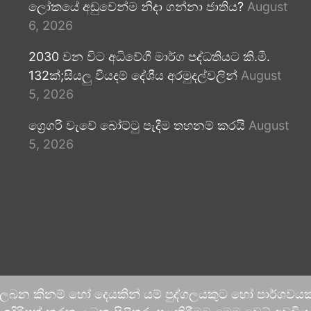
ලෝකයේ අඩුවෙන්ම නිදා ගන්නා ජාතිය?
August
6, 2026
2030 වන විට අධිවේගී මාර්ග පද්ධතියට කි.මී.
132ක්;සියලු වියදම් දේශීය අරමුදල්වලින්
August
5, 2026
ග්‍රෙගරි වැවේ බෝට්ටු පැදීම තහනම් කරයි
August
5, 2026
 ලබන කිනම් හෝ දෙයකින් යම් පුද්ගලයකුට හෝ පාර්ශවයකට