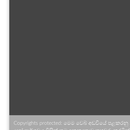
Copyrights protected: මෙම වෙබ් අඩවියේ පළකරනු