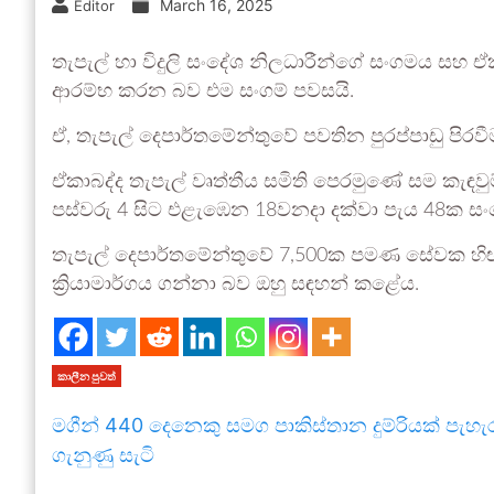
March 16, 2025
Editor
තැපැල් හා විදුලි සංදේශ නිලධාරීන්ගේ සංගමය සහ ඒ
ආරම්භ කරන බව එම සංගම් පවසයි.
ඒ, තැපැල් දෙපාර්තමේන්තුවේ පවතින පුරප්පාඩු පිරවීම
ඒකාබද්ද තැපැල් වෘත්තීය සමිති පෙරමුණේ සම කැඳව
පස්වරු 4 සිට එළැඹෙන 18වනදා දක්වා පැය 48ක සං
තැපැල් දෙපාර්තමේන්තුවේ 7,500ක පමණ සේවක හිඟය
ක්‍රියාමාර්ගය ගන්නා බව ඔහු සඳහන් කළේය.
කාලීන පුවත්
මගීන් 440 දෙනෙකු සමග පාකිස්තාන දුම්රියක් පැහැ
ගැනුණු සැටි