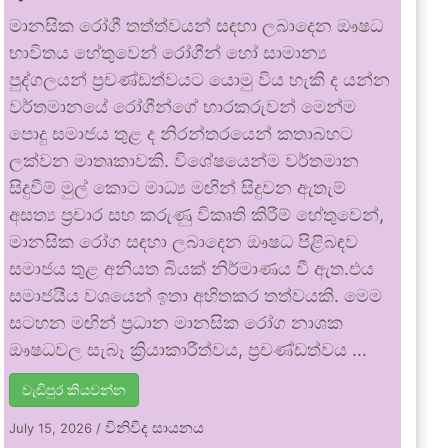
මානසික රෝගී තත්ත්වයන් සඳහා ලබාදෙන ඖෂධ
භාවිතය හේතුවෙන් රෝගීන් හෝ සාමාන්‍ය
පුද්ගලයන් ප්‍රචණ්ඩත්වයට යොමු විය හැකි ද යන්න
වර්තමානයේ රෝගීන්ගේ භාරකරුවන් මෙන්ම
පොදු සමාජය තුළ ද නිරන්තරයෙන් කතාබහට
ලක්වන මාතෘකාවකි. විශේෂයෙන්ම වර්තමාන
සිදුවීම් මුල් කොට මාධ්‍ය මඟින් සිදුවන ඇතැම්
අසත්‍ය ප්‍රචාර සහ කරුණු විකෘති කිරීම් හේතුවෙන්,
මානසික රෝග සඳහා ලබාදෙන ඖෂධ පිළිබඳව
සමාජය තුළ අනියත බියක් නිර්මාණය වී ඇත.එය
සමාජයීය වශයෙන් ඉතා අහිතකර තත්වයකි. මෙම
සටහන මඟින් ප්‍රධාන මානසික රෝග නාශක
ඖෂධවල සැබෑ ක්‍රියාකාරීත්වය, ප්‍රචණ්ඩත්වය …
වැඩිපුර කියවන්න
විනිවිද සායනය
July 15, 2026
/