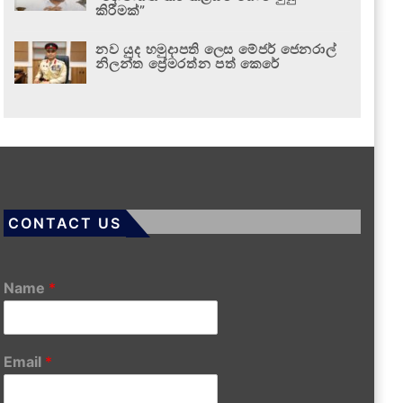
කිරීමක්”
නව යුද හමුදාපති ලෙස මේජර් ජෙනරාල්
නිලන්ත ප්‍රේමරත්න පත් කෙරේ
CONTACT US
Name
*
Email
*