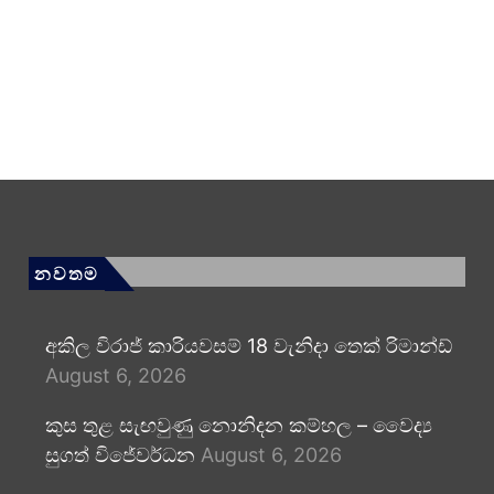
නවතම
අකිල විරාජ් කාරියවසම් 18 වැනිදා තෙක් රිමාන්ඩ්
August 6, 2026
කුස තුළ සැඟවුණු නොනිදන කම්හල – වෛද්‍ය
සුගත් විජේවර්ධන
August 6, 2026