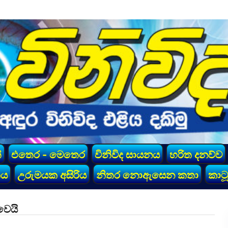
්
එතෙර - මෙතෙර
විනිවිද සායනය
හරිත දනව්ව
කය
උරුමයක අසිරිය
නිතර නොඇසෙන කතා
කාටූ
වෙයි