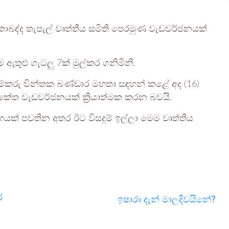
කාබද්ද තැපැල් වෘත්තීය සමිති පෙරමුණ වැඩවර්ජනයක්
 ඇතුළු ගැටලු 7ක් මුල්කර ගනිමිනි.
ුම්කරු චින්තක බණ්ඩාර මහතා සඳහන් කළේ අද (16)
කේත වැඩවර්ජනයක් ක්‍රියාත්මක කරන බවයි.
ක් පවතින අතර ඊට විසදුම් ඉල්ලා මෙම වෘත්තීය
ර
ඉෂාරා දැන් මාලදිවයිනේ?