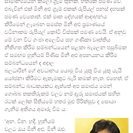
සාමාන්‍යයෙන් කිලෝ ග්‍රෑම් තුනක්, හතරක් පමණ වේ.
එබැවින් එක් මිනී අළු ග්‍රෑම් එකක් රුපියල් පනස් දහසක්
පමණ වෙතොත්, එක් මෘත දේහයක් ආදාහනය
කිරීමෙන් ලැබෙන සමස්ත මිනී අළු ප්‍රමාණයේ
වටිනාකම රුපියල් කෝටි විස්සක් පමණ වෙයි. ඒ අනුව
මේ වන විට ගංජා අලෙවිය සහ ගණිකා වෘත්තිය
නීතිගත කිරීම සම්බන්ධයෙන් සළකා බැලෙන පසුබිමක
ඒ සමඟම හූනියම් පිණිස මිනී අළු අපනයනය කිරීම
සම්බන්ධයෙන් ද අදාල
බලධාරීන් ගේ අවධානය යොමු විය යුතු විය යුතු යැයි
යෝජනා කිරීමට ඇතැමකුට බැරි කමක් නැත. එහෙත්, ඒ
සම්බන්ධ බාධකයකට ඇත්තේ අප සමාජය මෙන්
ගොබ්බ තකතිරුකම් වලට නම් දැරූ සමාජයක් සහිත
රටක් ලෝක සිතියමේ හතර මුළු පිරික්සුව ද සොයා
ගැනීම අතිශය අමාරු වීම ය.
“අන, වින, හදි, හූනියම්
වලට ඔය මිනී අළු, මිනී ඔළු,