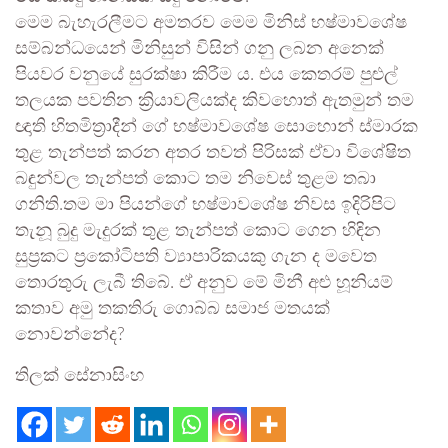
මෙම බැහැරලීමට අමතරව මෙම මිනිස් භෂ්මාවශේෂ
සම්බන්ධයෙන් මිනිසුන් විසින් ගනු ලබන අනෙක්
පියවර වනුයේ සුරක්ෂා කිරීම ය. එය කෙතරම් පුළුල්
තලයක පවතින ක්‍රියාවලියක්ද කිවහොත් ඇතමුන් තම
ඥාති හිතමිත්‍රාදීන් ගේ භෂ්මාවශේෂ සොහොන් ස්මාරක
තුළ තැන්පත් කරන අතර තවත් පිරිසක් ඒවා විශේෂිත
බඳුන්වල තැන්පත් කොට තම නිවෙස් තුළම තබා
ගනිති.තම මා පියන්ගේ භෂ්මාවශේෂ නිවස ඉදිරිපිට
තැනූ බුදු මැදුරක් තුළ තැන්පත් කොට ගෙන හිඳින
සුප්‍රකට ප්‍රකෝටිපති ව්‍යාපාරිකයකු ගැන ද මවෙත
තොරතුරු ලැබී තිබේ. ඒ අනුව මේ මිනී අළු හූනියම්
කතාව අමු තකතිරු ගොබ්බ සමාජ මතයක්
නොවන්නේද?
තිලක් සේනාසිංහ