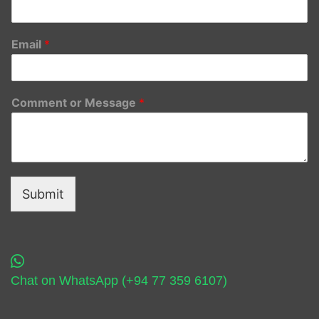
Email
*
Comment or Message
*
Submit
Chat on WhatsApp (+94 77 359 6107)