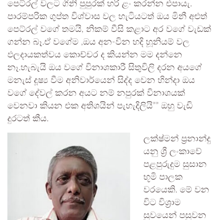
පෙට්රල් වලට ගිනි පුපුරක් හරි ළං කරන්න එපායැ.
පාරම්පරික ගුප්ත විශ්වාස වල හැටියටත් ඔය මිනී අළුත්
පෙට්රල් වගේ තමයි, නිකම් වීසි කළාට අර වගේ වැඩක්
ගන්න බෑ.ඒ වගේම ,ඔය අන-වින හදි හූනියම් වල
ඵලදායකත්වය කොච්චර ද කියන්න මම දන්නෙ
නෑ.හැබැයි ඔය වගේ විනාශකාරී සිතුවිලි දරන අයගේ
මනැස් දූෂ්‍ය වීම අනිවාර්යෙන් සිද්ද වෙන හින්දා ඔය
වගේ දේවල් කරන අයට නම් නපුරක් විනාශයක්
වෙනවා කියන එක අතිශයින් පැහැදිලියි”” ඔහු වැඩි
දුරටත් කීය.
ලක්ෂ්මන් ප්‍රනාන්දු
යනු ශ්‍රී ලංකාවේ
පළපුරුදුම සුසාන
භූමි පාලක
වරයෙකි. මේ වන
විට විශ්‍රාම
සුවයෙන් පසුවන