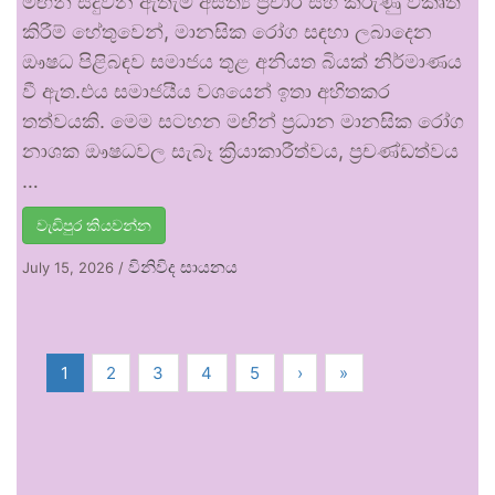
මඟින් සිදුවන ඇතැම් අසත්‍ය ප්‍රචාර සහ කරුණු විකෘති
කිරීම් හේතුවෙන්, මානසික රෝග සඳහා ලබාදෙන
ඖෂධ පිළිබඳව සමාජය තුළ අනියත බියක් නිර්මාණය
වී ඇත.එය සමාජයීය වශයෙන් ඉතා අහිතකර
තත්වයකි. මෙම සටහන මඟින් ප්‍රධාන මානසික රෝග
නාශක ඖෂධවල සැබෑ ක්‍රියාකාරීත්වය, ප්‍රචණ්ඩත්වය
…
වැඩිපුර කියවන්න
විනිවිද සායනය
July 15, 2026
/
1
2
3
4
5
›
»