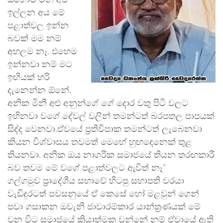
ඔහොම මිනී අළු
ඉල්ලන අය මේ
පළාත්වල ඉන්න
බවක් මම නම්
අහලම නෑ. එහෙම
ඉන්නවා නම් මට
ඉඟියක් හරි
දැනෙන්න ඕනේ.
අනික මිනී අළු අනුන්ගේ ගේ දොර වතු පිටි වලට
ඉහිනවා වගේ දේවල් වලින් තමන්ටත් බරපතල පාපයක්
සිද්ද වෙනවා.ඒවයේ ප්‍රතිවිපාක තමන්ටත් ලැබෙනවා
කියන විශ්වාසය තවමත් මෙහේ හුඟදෙනෙක් තුළ
තියනවා. අනික ඔය නාගරික සමාජයේ තියන තරඟකාරී
බව තවම මේ වගේ පළාත්වලට ඇවිත් නෑ”
ගල්ගමුව ප්‍රාදේශීය සභාවේ හිටපු සභාපති වරයා
වැඩිදුරටත් පවසනුයේ ඒ කෙසේ හෝ මළවුන් ගෙන්
පවා ගසාකන ඔවැනි ජාවාරම්කාර යාන්ත්‍රණයක් මේ
වන විට සමාජයේ ක්‍රියාත්මක වන්නේ නම් ඒවායේ ඇති