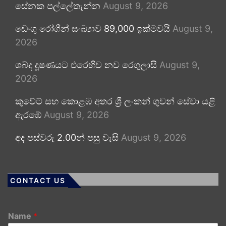
සේනක පල්ලේතැන්න
August 9, 2026
ඩෙංගු රෝගීන් සංඛ්‍යාව 89,000 ඉක්මවයි
August 9,
2026
ශබ්ද දූෂණයට එරෙහිව නව රෙගුලාසි
August 9,
2026
කුවේට් සහ කොළඹ අතර ශ්‍රී ලංකන් ගුවන් සේවා යළි
ඇරඹේ
August 9, 2026
අද පස්වරු 2.00න් පසු වැසි
August 9, 2026
CONTACT US
Name
*