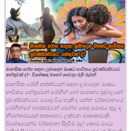
මානසික රෝග සඳහා ලබාදෙන ඖෂධ භාවිතය ප්‍රචණ්ඩත්වයට
හේතුවක් ද?- විශේෂඥ මනෝ වෛද්‍ය රූමි රූබන්
මානසික රෝගී තත්ත්වයන් සඳහා ලබාදෙන ඖෂධ
භාවිතය හේතුවෙන් රෝගීන් හෝ සාමාන්‍ය පුද්ගලයන්
ප්‍රචණ්ඩත්වයට යොමු විය හැකි ද යන්න වර්තමානයේ
රෝගීන්ගේ භාරකරුවන් මෙන්ම පොදු සමාජය තුළ ද
නිරන්තරයෙන් කතාබහට ලක්වන මාතෘකාවකි.
විශේෂයෙන්ම වර්තමාන සිදුවීම් මුල් කොට මාධ්‍ය