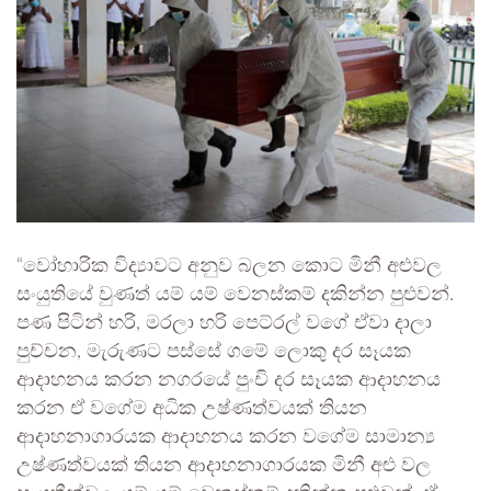
“වෝහාරික විද්‍යාවට අනුව බලන කොට මිනී අළුවල
සංයුතියේ වුණත් යම් යම් වෙනස්කම් දකින්න පුළුවන්.
පණ පිටින් හරි, මරලා හරි පෙට්රල් වගේ ඒවා දාලා
පුච්චන, මැරුණට පස්සේ ගමේ ලොකු දර සෑයක
ආදාහනය කරන නගරයේ පුංචි දර සෑයක ආදාහනය
කරන ඒ වගේම අධික උෂ්ණත්වයක් තියන
ආදාහනාගාරයක ආදාහනය කරන වගේම සාමාන්‍ය
උෂ්ණත්වයක් තියන ආදාහනාගාරයක මිනී අළු වල