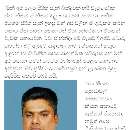
“මිනී අළු වලට පිරිත් පැන් බින්දුවක් හරි වැටුණොත්
ඒවා නිකම් ම නිකම් අලු බවට පත් වෙනවා. අනික
එහෙම පිරිත් පැන් ඉහපු මිනී අළු වලින් ඒ ගුරුකම කරන
කොට ඒක කරන කෙනාටත් ඒක තේරෙනවා;ඒකෙන්
වැඩක් නොවෙන බව. ඒ හින්දා මේ වැඩේ දී අපිට බොරු
කරන්න බෑ” ඇතැම් ආදාහනාගාර සේවකයන් ද කූට
ඇදුරන් හා වංචනික සහයෝගාත්මක ස්වරූපයෙන් මිනී
අළු සොයා තමන් හමුවට එන්නවුන් එලෙස ගොනාට
අන්දවන බව ප්‍රසිද්ධ රහසකි.පසුව ඉන් ලැබෙන මුදල
දෙපිරිස අතරේ බෙදී යයි.
“ඔය කියන
ප්‍රොඩාවල්
කෙරෙනවය
කියන කතාවේ
ඇත්තක් තියනවා.
නමුත් අපේ
මිනිස්සුන් ගෙන් කී