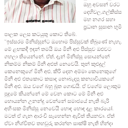
ඔහු අවසන් වරට
දෙහිවල,ගල්කිස්ස
මහ නගර සභා
ප්‍රධාන සුසාන භූමි
පාලක ලෙස කටයුතු කොට තිබේ.
’‘ඉස්සරම මිනිස්සුන්ට ඔහොම පිස්සුවක් තිබුණේ නැහැ.
මේ ළඟකදී ඉඳන් තමයි ඔය මිනී අළු පිස්සුව ඔළුවට
ගහලා තියෙන්නේ. ඒත්, දැන් මිනිස්සු සොයන්නේ
නිකම්ම නිකම් මිනී අළුත් නෙවෙයි. තුන් කුළුදුල්
කෙනෙකුගේ මිනී අළු, කිරි දෙන අම්මා කෙනෙකුගේ
මිනී අළු එතකොට කසාද නොබැදපු කන්‍යාවියකගේ
මිනී අළු. ඔය වගේ බහු බූත ගොඩයි. ඒ වගේම ලොකුම
පුදුමේ කියන්නේ මේ වෙන කොට මේ මිනී අළු
හොයන්න උනන්දු වෙන්නේ සමාජයේ නැති බැරි
අහිංසක මිනිස්සු නෙවෙයි හොඳ හොඳ දළ කාරයෝ.
මටත් ඒ ගැන ආරංචි සෑහෙන්න ඇවිත් තියනවා. ඒත්
ඒවා නිශ්චිතව තහවුරු කරන්න සාක්ෂි නැති හින්දා