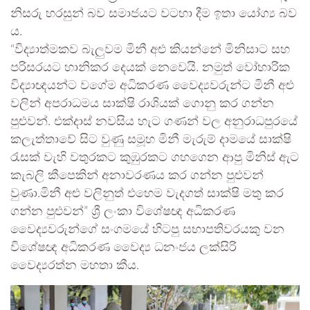
නිසරු හරසුන් බව සමාජයට වටහා දීම ඉතා යෝග්‍ය බව
ය.
“විද්‍යාත්මකව බැලුවම මිනී අළු කියන්නේ මිනිසාට සහ
පරිසරයට හානිකර දෙයක් නෙවෙයි. නමුත් වෝහාරික
විද්‍යාඥයන්ට වගේම අධිකරණ වෛද්‍යවරුන්ට මිනී අළු
වලින් අපරාධමය සාක්ෂි රාශියක් ගොනු කර ගන්න
පුළුවන්. එක්දාස් නවසිය හැට ගණන් වල අනුරාධපුරයේ
කලැත්තාවේ සිට වුණු සමූහ මිනී මැරුම් දාමයේ සාක්ෂි
රැසක් වැහි වතුරකට කුඹුරකට ගහගෙන ආපු මිනිස් ඇට
කැබලි කීපෙකින් අනාවරණය කර ගන්න පුළුවන්
වුණා.මිනී අළු වලිනුත් එහෙම වැදගත් සාක්ෂි මතු කර
ගන්න පුළුවන්” ශ්‍රී ලංකා විශේෂඥ අධිකරණ
වෛද්‍යවරුන්ගේ සංගමයේ හිටපු සභාපතිවරයකු වන
විශේෂඥ අධිකරණ වෛද්‍ය ධනංජය ලක්සිරි
වෛද්‍යරත්න මහතා කීය.