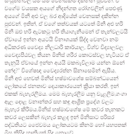
සංයුතීන්වල යම් යම් වෙනස්කම් දකින්න පුළුවන්. ඒ
වගේම වයසක අයගේ නිදන්ගත රෝගවලින් පෙළුණු
අයගේ මිනී අළු වල බර ආදියේත් වෙනසක් දකින්න
පුළුවන්. ඉතින්, ඒ වගේ තත්වයක් යටතේ මිනී අළු හරි
මිනී ඔළු හරි ඇටකටු හරි තියාගැනීමෙන් ඒ තැන්වලටයි
ඒවායේ ඉන්න අයටයි විනාශයක් සිද්ද වෙනවා නම්
අධිකරණ වෛද්‍ය නිලධාරී කාර්යාල, විශ්ව විද්‍යාලවල
වෛද්‍යපීඨවල තියන මිනිස් ශරීර කොටස්වල හැටියට ඒ
තැනුයි ඒවායේ ඉන්න අයයි මකබෑවිලාම යන්න ඕනේ
නේද?” විශේෂඥ වෛද්‍යරත්න සිනාසෙමින් ඇසීය.
මිනී අළු හෙවත් මිනිස් භෂ්මාවශේෂ සම්බන්ධයෙන්
ලෝකයේ ජනතාව දෙයාකාරයෙන් ක්‍රියා කරති. ඉන්
එකක් බැහැරලීමය. මෙම බැහැරලීම යනු වැළලීම,ගංගා
ඇල දොළ වනාන්තර සහ කඳු ආශ්‍රිත ප්‍රදේශ වලට
බැහැර කිරීමය.මිනිස් භෂ්මාවශේෂ මේ කවර තැනකට
කවර ලෙසකින් බැහැර කළද ඉන් මිනිසාට පරිසර
පද්ධතියට ජෛවමය ලෝකයටම කිනම් හෝ යහපතක්
මිස කිසිදු හානියක් සිදු නොවේ.