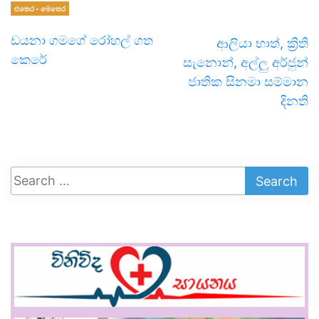
එතෙර - මෙතෙර
ඩයනා ගමගේ රෝහල් ගත
ආලියා භාත්, ක්‍රිති
කෙරේ
සැනොන්, අල්ලු අර්ජුන්
ජාතික සිනමා සම්මාන
දිනති