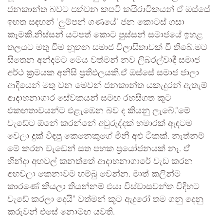
ජනකාන්ත බවට පත්වන කපටි කයිරාටිකයන් ඒ ඔස්සේ
ඉහත සඳහන් ‘ලුම්පන් ගණයේ’ ජන කොටස් ගසා
කෑමකි.නිස්සන් යටපත් කොට පුස්සන් සමාජයේ ඉහළ
තලයට මතු වීම නූතන සමාජ විලාසිතාවක් වී තිබේ.මට
සිතෙන අන්දමට මෙය වත්මන් නව ලිබරල්වාදී සමාජ
අර්ථ ක්‍රමයක අනිසි ප්‍රතිඵලයකි.ඒ ඔස්සේ සමාජ ජාලා
ආදියෙන් මතු වන මෙවන් ජනකාන්ත යකැදුරන් ඇතැම්
ආදාහනාගාර සේවකයන් සමඟ රහසිගත කූට
එකඟතාවයන්ට එළැඹෙන බව ද කියනු ලැබේ.“මේ
වැඩේට ඕනේ කරන්නේ අවුරුද්දක් හමාරක් ඇඳටම
වෙලා දුක් විඳපු කෙනෙකුගේ මිනී අළු ටිකක්. නැත්නම්
මේ කරන වැඩෙන් සත පහක ප්‍රයෝජනයක් නෑ. ඒ
හින්දා අහවල් කනත්තේ ආදාහනාගාරේ වැඩ කරන
අහවලා කෙනාවම හම්බු වෙන්න. මාත් කලින්ම
කාරණේ කියලා තියන්නම් එයා විස්වාසවන්ත විදිහට
වැඩේ කරලා දෙයි” වත්මන් කූට ඇදුරෝ තම ගනු දෙනු
කරුවන් එසේ නොමඟ යවති.