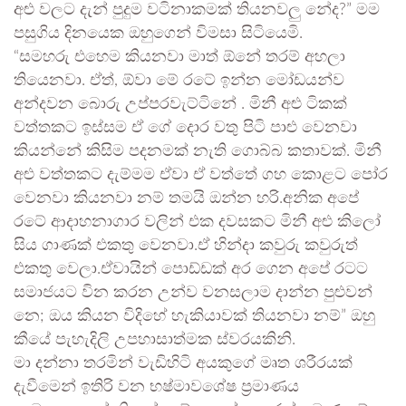
අළු වලට දැන් පුදුම වටිනාකමක් තියනවලු නේද?” මම
පසුගිය දිනයෙක ඔහුගෙන් විමසා සිටියෙමි.
“සමහරු එහෙම කියනවා මාත් ඕනේ තරම් අහලා
තියෙනවා. ඒත්, ඕවා මේ රටේ ඉන්න මෝඩයන්ව
අන්දවන බොරු උප්පරවැට්ටිනේ . මිනී අළු ටිකක්
වත්තකට ඉස්සම ඒ ගේ දොර වතු පිටි පාළු වෙනවා
කියන්නේ කිසිම පදනමක් නැති ගොබ්බ කතාවක්. මිනී
අළු වත්තකට දැම්මම ඒවා ඒ වත්තේ ගහ කොළට පෝර
වෙනවා කියනවා නම් තමයි ඔන්න හරි.අනික අපේ
රටේ ආදාහනාගාර වලින් එක දවසකට මිනී අළු කිලෝ
සිය ගාණක් එකතු වෙනවා.ඒ හින්දා කවුරු කවුරුත්
එකතු වෙලා.ඒවායින් පොඩ්ඩක් අර ගෙන අපේ රටට
සමාජයට වින කරන උන්ව වනසලාම දාන්න පුළුවන්
නෙ; ඔය කියන විදිහේ හැකියාවක් තියනවා නම්” ඔහු
කීයේ පැහැදිලි උපහාසාත්මක ස්වරයකිනි.
මා දන්නා තරමින් වැඩිහිටි අයකුගේ මෘත ශරීරයක්
දැවීමෙන් ඉතිරි වන භෂ්මාවශේෂ ප්‍රමාණය