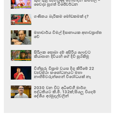
කුස තුළ සැඟවුණු නොනිදන කම්හල –
වෛද්‍ය සුගත් විජේවර්ධන
ගණිතය බැරිකම මෝඩකමක් ද?
මහාචාර්ය විමල් දිසානායක අභාවප්‍රාප්ත
වේ
සිරිලක සොබා දම් අසිරිය ලොවට
කියාපාන දිවියන් ගේ දිවි සුරකිමු
විනිසුරු විශ්‍රාම වයස දිගු කිරීමේ 22
ව්‍යවස්ථා සංශෝධනයට මහා
නාහිමිවරුන්ගෙන් විරෝධයක් නෑ
2030 වන විට අධිවේගී මාර්ග
පද්ධතියට කි.මී. 132ක්;සියලු වියදම්
දේශීය අරමුදල්වලින්