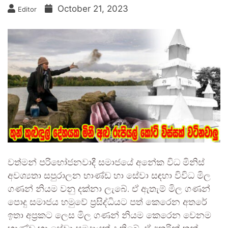
October 21, 2023
Editor
වත්මන් පරිභෝජනවාදී සමාජයේ අනේක විධ මිනිස්
අවශ්‍යතා සපුරාලන භාණ්ඩ හා සේවා සඳහා විවිධ මිල
ගණන් නියම වනු දක්නා ලැබේ. ඒ ඇතැම් මිල ගණන්
පොදු සමාජය හමුවේ ප්‍රසිද්ධියට පත් කෙරෙන අතරේ
ඉතා අප්‍රකට ලෙස මිල ගණන් නියම කෙරෙන වෙනම