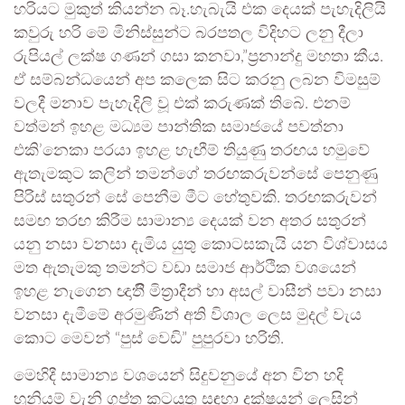
හරියට මුකුත් කියන්න බෑ.හැබැයි එක දෙයක් පැහැදිලියි
කවුරු හරි මේ මිනිස්සුන්ට බරපතල විදිහට ලනු දීලා
රුපියල් ලක්ෂ ගණන් ගසා කනවා,”ප්‍රනාන්දු මහතා කීය.
ඒ සම්බන්ධයෙන් අප කලෙක සිට කරනු ලබන විමසුම්
වලදී මනාව පැහැදිලි වූ එක් කරුණක් තිබේ. එනම්
වත්මන් ඉහළ මධ්‍යම පාන්තික සමාජයේ පවත්නා
එකි’නෙකා පරයා ඉහළ හැඟීම් තියුණු තරඟය හමුවේ
ඇතැමකුට කලින් තමන්ගේ තරඟකරුවන්සේ පෙනුණු
පිරිස් සතුරන් සේ පෙනීම මීට හේතුවකි. තරඟකරුවන්
සමඟ තරඟ කිරීම සාමාන්‍ය දෙයක් වන අතර සතුරන්
යනු නසා වනසා දැමිය යුතු කොටසකැයි යන විශ්වාසය
මත ඇතැමකු තමන්ට වඩා සමාජ ආර්ථික වශයෙන්
ඉහළ නැගෙන ඥාතිී මිත්‍රාදීන් හා අසල් වාසීන් පවා නසා
වනසා දැමීමේ අරමුණින් අති විශාල ලෙස මුදල් වැය
කොට මෙවන් “පුස් වෙඩි” පුපුරවා හරිති.
මෙහිදී සාමාන්‍ය වශයෙන් සිදුවනුයේ අන වින හදි
හූනියම් වැනි ගුප්ත කටයුතු සඳහා දක්ෂයන් ලෙසින්