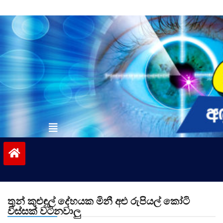
Skip
to
content
vinivida.lk
තුන් කුළුඳුල් දේහයක මිනී අළු රුපියල් කෝටි
විස්සක් වටිනවාලු