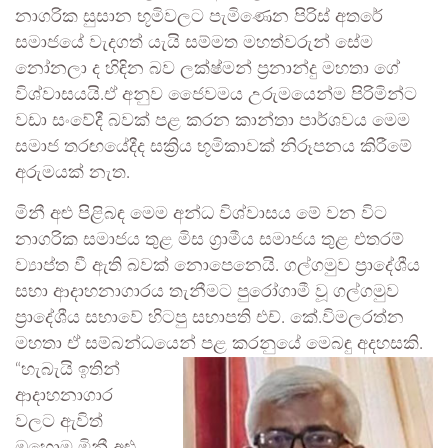
නාගරික සුසාන භූමිවලට පැමිණෙන පිරිස් අතරේ
සමාජයේ වැදගත් යැයි සම්මත මහත්වරුන් සේම
නෝනලා ද හිඳින බව ලක්ෂ්මන් ප්‍රනාන්දු මහතා ගේ
විශ්වාසයයි.ඒ අනුව ජෛවමය උරුමයෙන්ම පිරිමින්ට
වඩා සංවේදී බවක් පළ කරන කාන්තා පාර්ශවය මෙම
සමාජ තරඟයේදීද සක්‍රිය භූමිකාවක් නිරූපනය කිරීමේ
අරුමයක් නැත.
මිනී අළු පිළිබඳ මෙම අන්ධ විශ්වාසය මේ වන විට
නාගරික සමාජය තුළ මිස ග්‍රාමීය සමාජය තුළ එතරම්
ව්‍යාප්ත වී ඇති බවක් නොපෙනෙයි. ගල්ගමුව ප්‍රාදේශීය
සභා ආදාහනාගාරය තැනීමට පුරෝගාමී වූ ගල්ගමුව
ප්‍රාදේශීය සභාවේ හිටපු සභාපති එච්. කේ.විමලරත්න
මහතා ඒ සම්බන්ධයෙන් පළ කරනුයේ මෙබඳු අදහසකි.
“හැබැයි ඉතින්
ආදාහනාගාර
වලට ඇවිත්