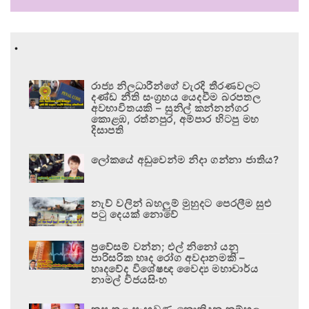
.
රාජ්‍ය නිලධාරීන්ගේ වැරදි තීරණවලට
දණ්ඩ නීති සංග්‍රහය යෙදවීම බරපතල
අවභාවිතයකි – සුනිල් කන්නන්ගර
කොළඹ, රත්නපුර, අම්පාර හිටපු මහ
දිසාපති
ලෝකයේ අඩුවෙන්ම නිදා ගන්නා ජාතිය?
නැව් වලින් බහලුම් මුහුදට පෙරලීම සුළු
පටු දෙයක් නොවේ
ප්‍රවේසම් වන්න; එල් නිනෝ යනු
පාරිසරික හෘද රෝග අවදානමකි –
හෘදවේද විශේෂඥ වෛද්‍ය මහාචාර්ය
නාමල් විජයසිංහ