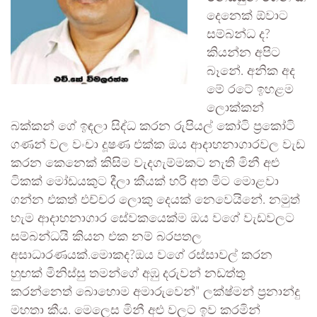
දෙනෙක් ඕවාට
සම්බන්ධ ද?
කියන්න අපිට
බෑනේ. අනික අද
මේ රටේ ඉහළම
ලොක්කන්
බක්කන් ගේ ඉඳලා සිද්ධ කරන රුපියල් කෝටි ප්‍රකෝටි
ගණන් වල වංචා දූෂණ එක්ක ඔය ආදාහනාගාරවල වැඩ
කරන කෙනෙක් කිසිම වැදගැම්මකට නැති මිනී අළු
ටිකක් මෝඩයකුට දීලා කීයක් හරි අත මිට මොළවා
ගන්න එකත් එච්චර ලොකු දෙයක් නෙවෙයිනේ. නමුත්
හැම ආදාහනාගාර සේවකයෙක්ම ඔය වගේ වැඩවලට
සම්බන්ධයි කියන එක නම් බරපතල
අසාධාරණයක්.මොකද?ඔය වගේ රස්සාවල් කරන
හුඟක් මිනිස්සු තමන්ගේ අඹු දරුවන් නඩත්තු
කරන්නෙත් බොහොම අමාරුවෙන්” ලක්ෂ්මන් ප්‍රනාන්දු
මහතා කීය. මෙලෙස මිනී අළු වලට ඉව කරමින්