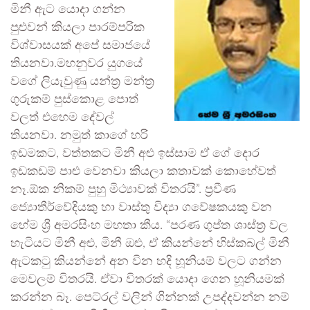
මිනී ඇට යොදා ගන්න
පුළුවන් කියලා පාරම්පරික
විශ්වාසයක් අපේ සමාජයේ
තියනවා.මහනුවර යුගයේ
වගේ ලියැවුණු යන්ත්‍ර මන්ත්‍ර
ගුරුකම් පුස්කොළ පොත්
වලත් එහෙම දේවල්
තියනවා. නමුත් කාගේ හරි
ඉඩමකට, වත්තකට මිනී අළු ඉස්සාම ඒ ගේ දොර
ඉඩකඩම් පාළු වෙනවා කියලා කතාවක් කොහේවත්
නෑ.ඕක නිකම් පුහු මිථ්‍යාවක් විතරයි”. ප්‍රවීණ
ජ්‍යොතීර්වේදියකු හා වාස්තු විද්‍යා ගවේෂකයකු වන
හේම ශ්‍රී අමරසිංහ මහතා කීය. “පරණ ගුප්ත ශාස්ත්‍ර වල
හැටියට මිනී අළු, මිනී ඔළු, ඒ කියන්නේ හිස්කබල් මිනී
ඇටකටු කියන්නේ අන වින හදි හූනියම් වලට ගන්න
මෙවලම් විතරයි. ඒවා විතරක් යොදා ගෙන හූනියමක්
කරන්න බෑ. පෙට්රල් වලින් ගින්නක් උපද්දවන්න නම්