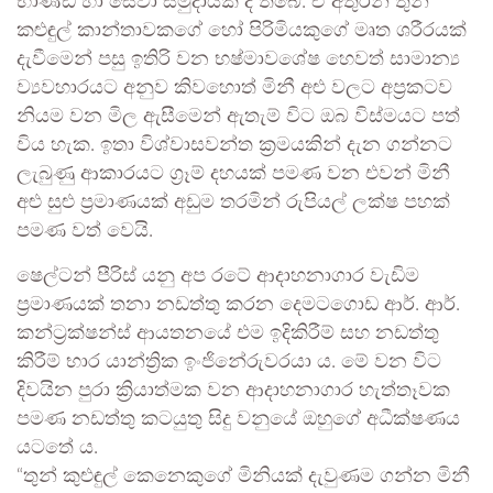
භාණ්ඩ හා සේවා සමුදායක් ද තිබේ. ඒ අතුරින් තුන්
කළුඳුල් කාන්තාවකගේ හෝ පිරිමියකුගේ මෘත ශරීරයක්
දැවීමෙන් පසු ඉතිරි වන භෂ්මාවශේෂ හෙවත් සාමාන්‍ය
ව්‍යවහාරයට අනුව කිවහොත් මිනී අළු වලට අප්‍රකටව
නියම වන මිල ඇසීමෙන් ඇතැම් විට ඔබ විස්මයට පත්
විය හැක. ඉතා විශ්වාසවන්ත ක්‍රමයකින් දැන ගන්නට
ලැබුණු ආකාරයට ග්‍රෑම් දහයක් පමණ වන එවන් මිනී
අළු සුළු ප්‍රමාණයක් අඩුම තරමින් රුපියල් ලක්ෂ පහක්
පමණ වත් වෙයි.
ෂෙල්ටන් පීරිස් යනු අප රටේ ආදාහනාගාර වැඩිම
ප්‍රමාණයක් තනා නඩත්තු කරන දෙමටගොඩ ආර්. ආර්.
කන්ට්‍රක්ෂන්ස් ආයතනයේ එම ඉදිකිරීම් සහ නඩත්තු
කිරීම් භාර යාන්ත්‍රික ඉංජිනේරුවරයා ය. මේ වන විට
දිවයින පුරා ක්‍රියාත්මක වන ආදාහනාගාර හැත්තෑවක
පමණ නඩත්තු කටයුතු සිදු වනුයේ ඔහුගේ අධීක්ෂණය
යටතේ ය.
“තුන් කුළුඳුල් කෙනෙකුගේ මිනියක් දැවුණම ගන්න මිනී