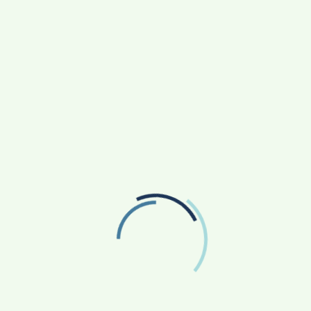
ලෙස ප්‍රකාශයට පත් කිරීමේ බලය විෂය භාර
ක්ෂිතයක් සඳහා පනතේ 3(2) වගන්තියට අනුව
ත සැලැසුමට අනුව වන රක්ෂිතයේ ඉදිරි
 සංරක්ෂණ ආඥාපනතට අනුව විෂය භාර අමාත්‍යවරයාට
 කොටසක් රක්ෂිත භාවයෙන් ඉවත් කිරීමේ බලය ද ඇත.
 ය.
ා කුඹුරු ඉඩම්
රූපනයට අනුව, වන සම්පත් සංරක්ෂණය කිරීමට,
ා විධිවිධාන සැලැස්වීමට මෙම පනත ක්‍රියාත්මක වේ.
්නේ පනතේ මූලික අර්ථනිරූපනයේ සඳහන් තත්ත්වයන්
 එපමණක් නොව ආණ්ඩුක්‍රම ව්‍යවස්ථාවේ හය වන
 මූලධර්ම හා මූලික යුතුකම් කොටසේ දැක්වෙන 27(14)
න් පරිසරය ආරක්ෂා කොට සුරක්ෂිත කොට වැඩි දියුණු
කිරීම සඳහා තීන්දු තීරණ ගැනීමේ බලයක් විෂය භාර
ේ නිලධාරීන්ට නොමැත.