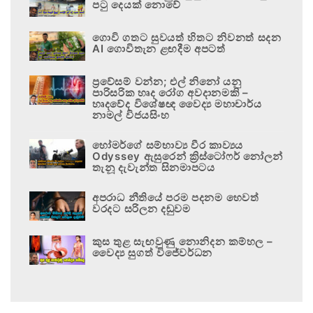
පටු දෙයක් නොවේ
ගොවි ගතට සුවයත් හිතට නිවනත් සදන
AI ගොවිතැන ළඟදීම අපටත්
ප්‍රවේසම් වන්න; එල් නිනෝ යනු
පාරිසරික හෘද රෝග අවදානමකි –
හෘදවේද විශේෂඥ වෛද්‍ය මහාචාර්ය
නාමල් විජයසිංහ
හෝමර්ගේ සම්භාව්‍ය වීර කාව්‍යය
Odyssey ඇසුරෙන් ක්‍රිස්ටෝෆර් නෝලන්
තැනූ දැවැන්ත සිනමාපටය
අපරාධ නීතියේ පරම පදනම හෙවත්
වරදට සරිලන දඬුවම
කුස තුළ සැඟවුණු නොනිදන කම්හල –
වෛද්‍ය සුගත් විජේවර්ධන