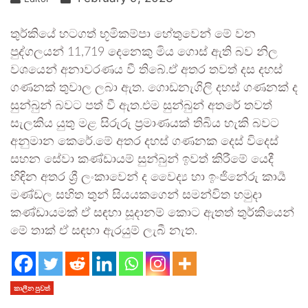
තුර්කියේ හටගත් භූමිකම්පා හේතුවෙන් මේ වන
පුද්ගලයන් 11,719 දෙනෙකු මිය ගොස් ඇති බව නිල
වශයෙන් අනාවරණය වී තිබේ.ඒ අතර තවත් දස දහස්
ගණනක් තුවාල ලබා ඇත. ගොඩනැගිලි දහස් ගණනක් ද
සුන්බුන් බවට පත් වී ඇත.එම සුන්බුන් අතරේ තවත්
සැලකිය යුතු මළ සිරුරු ප්‍රමාණයක් තිබිය හැකි බවට
අනුමාන කෙරේ.මේ අතර දහස් ගණනක දෙස් විදෙස්
සහන සේවා කණ්ඩායම් සුන්බුන් ඉවත් කිරීමේ යෙදී
හිඳින අතර ශ්‍රී ලංකාවෙන් ද වෛද්‍ය හා ඉංජිනේරු කාර්‍ය
මණ්ඩල සහිත තුන් සියයකගෙන් සමන්විත හමුදා
කණ්ඩායමක් ඒ සඳහා සූදානම් කොට ඇතත් තුර්කියෙන්
මේ තාක් ඒ සඳහා ඇරයුම් ලැබී නැත.
කාලීන පුවත්