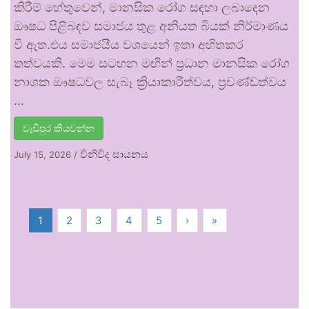
කිරීම් හේතුවෙන්, මානසික රෝග සඳහා ලබාදෙන
ඖෂධ පිළිබඳව සමාජය තුළ අනියත බියක් නිර්මාණය
වී ඇත.එය සමාජයීය වශයෙන් ඉතා අහිතකර
තත්වයකි. මෙම සටහන මඟින් ප්‍රධාන මානසික රෝග
නාශක ඖෂධවල සැබෑ ක්‍රියාකාරීත්වය, ප්‍රචණ්ඩත්වය
…
වැඩිපුර කියවන්න
විනිවිද සායනය
July 15, 2026
/
1
2
3
4
5
›
»