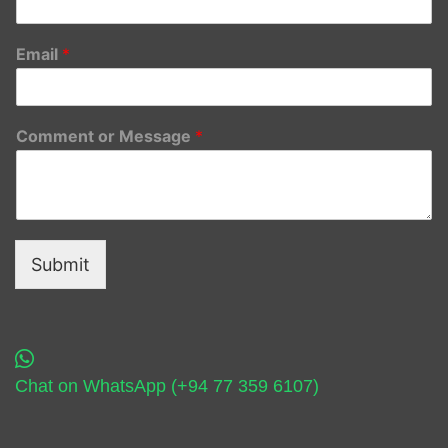
Email
*
Comment or Message
*
Submit
Chat on WhatsApp (+94 77 359 6107)