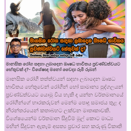
මානසික රෝග සඳහා ලබාදෙන ඖෂධ භාවිතය ප්‍රචණ්ඩත්වයට
හේතුවක් ද?- විශේෂඥ මනෝ වෛද්‍ය රූමි රූබන්
මානසික රෝගී තත්ත්වයන් සඳහා ලබාදෙන ඖෂධ
භාවිතය හේතුවෙන් රෝගීන් හෝ සාමාන්‍ය පුද්ගලයන්
ප්‍රචණ්ඩත්වයට යොමු විය හැකි ද යන්න වර්තමානයේ
රෝගීන්ගේ භාරකරුවන් මෙන්ම පොදු සමාජය තුළ ද
නිරන්තරයෙන් කතාබහට ලක්වන මාතෘකාවකි.
විශේෂයෙන්ම වර්තමාන සිදුවීම් මුල් කොට මාධ්‍ය
මඟින් සිදුවන ඇතැම් අසත්‍ය ප්‍රචාර සහ කරුණු විකෘති