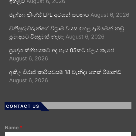
ඉහළට
August 6, 2026
ජැෆ්නා කිංග්ස් LPL අවසන් සටනට
August 6, 2026
විනිසුරුවරුන්ගේ විශ්‍රාම වයස ඉහළ දැමීමෙන් නඩු
ප්‍රමාදයට විසඳුමක් නැහැ
August 6, 2026
ප්‍රදේශ කිහිපයකට අද පැය 05කට ජලය කැපේ
August 6, 2026
අකිල විරාජ් කාරියවසම් 18 වැනිදා තෙක් රිමාන්ඩ්
August 6, 2026
CONTACT US
Name
*