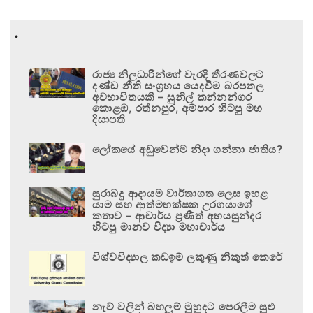
.
රාජ්‍ය නිලධාරීන්ගේ වැරදි තීරණවලට
දණ්ඩ නීති සංග්‍රහය යෙදවීම බරපතල
අවභාවිතයකි – සුනිල් කන්නන්ගර
කොළඹ, රත්නපුර, අම්පාර හිටපු මහ
දිසාපති
ලෝකයේ අඩුවෙන්ම නිදා ගන්නා ජාතිය?
සුරාබදු ආදායම වාර්තාගත ලෙස ඉහළ
යාම සහ ආත්මභක්ෂක උරගයාගේ
කතාව – ආචාර්ය ප්‍රණීත් අභයසුන්දර
හිටපු මානව විද්‍යා මහාචාර්ය
විශ්වවිද්‍යාල කඩඉම් ලකුණු නිකුත් කෙරේ
නැව් වලින් බහලුම් මුහුදට පෙරලීම සුළු