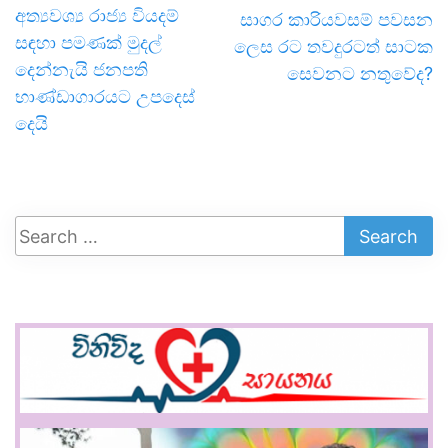
අත්‍යවශ්‍ය රාජ්‍ය වියදම්
සාගර කාරියවසම් පවසන
සඳහා පමණක් මුදල්
ලෙස රට තවදුරටත් සාටක
දෙන්නැයි ජනපති
සෙවනට නතුවේද?
භාණ්ඩාගාරයට උපදෙස්
දෙයි